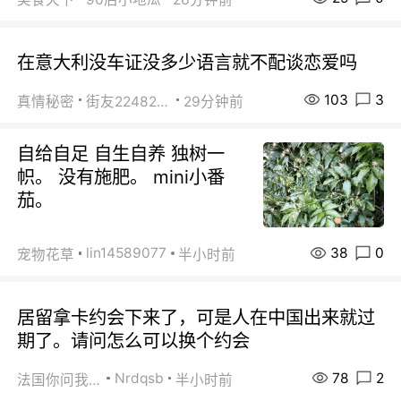
在意大利没车证没多少语言就不配谈恋爱吗
103
3
真情秘密
街友22482465
29分钟前
自给自足 自生自养 独树一
帜。 没有施肥。 mini小番
茄。
38
0
lin14589077
宠物花草
半小时前
居留拿卡约会下来了，可是人在中国出来就过
期了。请问怎么可以换个约会
78
2
Nrdqsb
法国你问我答
半小时前