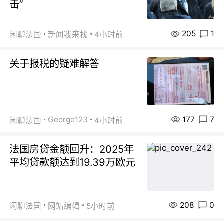
击”
205
1
闲聊法国
新闻我来找
4小时前
关于报税的疑难解答
177
7
George123
闲聊法国
4小时前
法国房贷金额回升：2025年
平均贷款额达到19.39万欧元
208
0
闲聊法国
网站编辑
5小时前