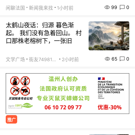
99
0
闲聊法国
新闻我来找
1小时前
太鹤山夜话：归源 暮色渐
起。 我们没有急着回山。 村
口那株老榕树下，一张旧
65
0
文学广场
街友74981146
2小时前
推广