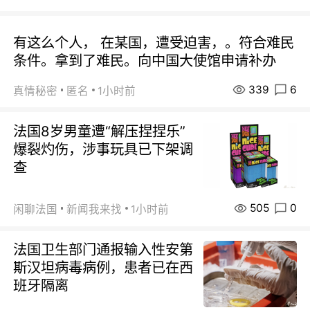
有这么个人， 在某国，遭受迫害，。符合难民
条件。拿到了难民。向中国大使馆申请补办
339
6
真情秘密
匿名
1小时前
法国8岁男童遭“解压捏捏乐”
爆裂灼伤，涉事玩具已下架调
查
505
0
闲聊法国
新闻我来找
1小时前
法国卫生部门通报输入性安第
斯汉坦病毒病例，患者已在西
班牙隔离