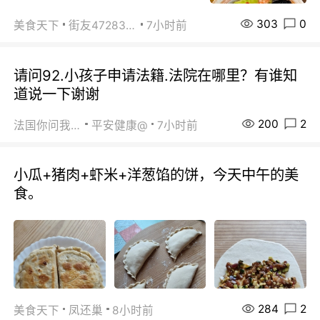
303
0
美食天下
街友472838572
7小时前
请问92.小孩子申请法籍.法院在哪里？有谁知
道说一下谢谢
200
2
法国你问我答
平安健康@
7小时前
小瓜+猪肉+虾米+洋葱馅的饼，今天中午的美
食。
284
2
美食天下
凤还巢
8小时前