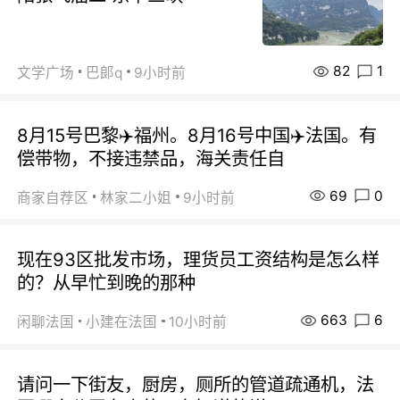
82
1
文学广场
巴郞q
9小时前
8月15号巴黎✈️福州。8月16号中国✈️法国。有
偿带物，不接违禁品，海关责任自
69
0
商家自荐区
林家二小姐
9小时前
现在93区批发市场，理货员工资结构是怎么样
的？从早忙到晚的那种
663
6
闲聊法国
小建在法国
10小时前
请问一下街友，厨房，厕所的管道疏通机，法