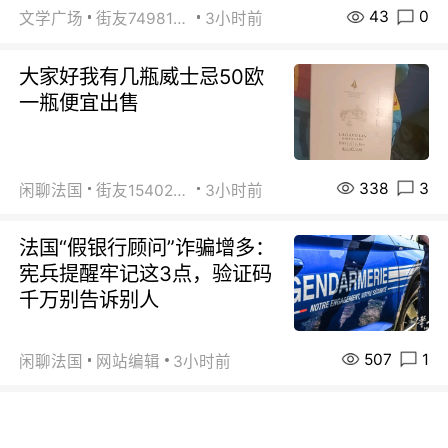
43
0
文学广场
街友74981146
3小时前
大家好我有几瓶威士忌50欧
一瓶便宜出售
338
3
闲聊法国
街友15402223
3小时前
法国“假银行顾问”诈骗增多：
宪兵提醒牢记这3点，验证码
千万别告诉别人
507
1
闲聊法国
网站编辑
3小时前