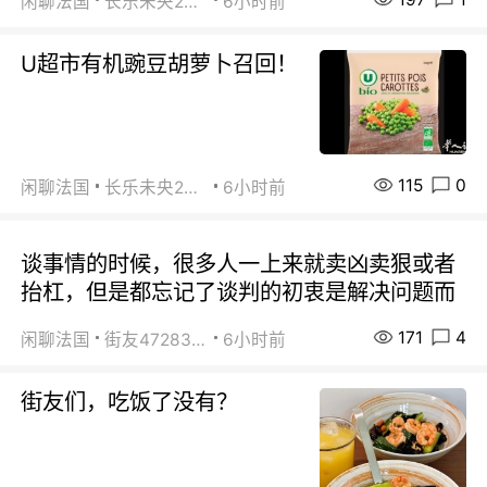
闲聊法国
长乐未央2015
6小时前
U超市有机豌豆胡萝卜召回！
115
0
闲聊法国
长乐未央2015
6小时前
谈事情的时候，很多人一上来就卖凶卖狠或者
抬杠，但是都忘记了谈判的初衷是解决问题而
171
4
闲聊法国
街友472838572
6小时前
街友们，吃饭了没有？