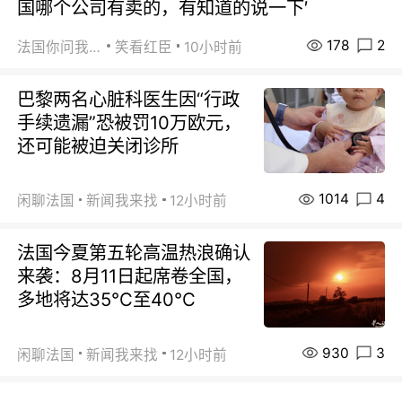
国哪个公司有卖的，有知道的说一下′
178
2
法国你问我答
笑看红臣
10小时前
巴黎两名心脏科医生因“行政
手续遗漏”恐被罚10万欧元，
还可能被迫关闭诊所
1014
4
闲聊法国
新闻我来找
12小时前
法国今夏第五轮高温热浪确认
来袭：8月11日起席卷全国，
多地将达35℃至40℃
930
3
闲聊法国
新闻我来找
12小时前