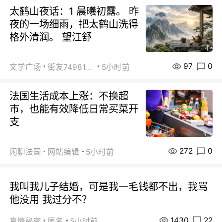
太鹤山夜话：1 晨曦初露。 昨
夜的一场细雨，把太鹤山洗得
格外清润。 望江舒
97
0
文学广场
街友74981146
5小时前
法国生活成本上涨：不换超
市，也能有效降低日常买菜开
支
272
0
闲聊法国
网站编辑
5小时前
我叫我儿子结婚，可是我一毛钱都不出，我骂
他没用 我过分不？
1430
22
真情秘密
匿名
5小时前