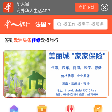
华人街
立即下载
海外华人生活APP
法国
找工作 找房子 找服务
签到
欧洲头条
佳缘
欧橙旅行