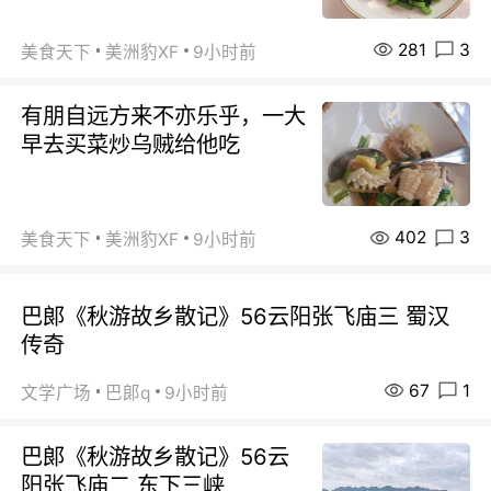
281
3
美食天下
美洲豹XF
9小时前
有朋自远方来不亦乐乎，一大
早去买菜炒乌贼给他吃
402
3
美食天下
美洲豹XF
9小时前
巴郞《秋游故乡散记》56云阳张飞庙三 蜀汉
传奇
67
1
文学广场
巴郞q
9小时前
巴郞《秋游故乡散记》56云
阳张飞庙二 东下三峡