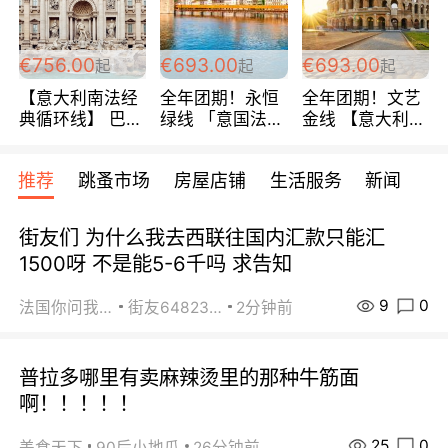
包拼房~
€756.00
€693.00
€693.00
起
起
起
【意大利南法经
全年团期！永恒
全年团期！文艺
典循环线】 巴黎
绿线 「意国法
金线 【意大利一
上下 所有日期铁
南」巴黎上下 去
地】 循环7日游
发！ 全程四星级
意大利 南法 99
全程693欧/人起
推荐
跳蚤市场
房屋店铺
生活服务
新闻
宾馆 108欧/天起
欧/天起 ~包拼房
每周铁发！
全程756欧/位
街友们 为什么我去西联往国内汇款只能汇
1500呀 不是能5-6千吗 求告知
9
0
法国你问我答
街友64823891
2分钟前
普拉多哪里有卖麻辣烫里的那种牛筋面
啊！！！！！
25
0
美食天下
90后小地瓜
26分钟前