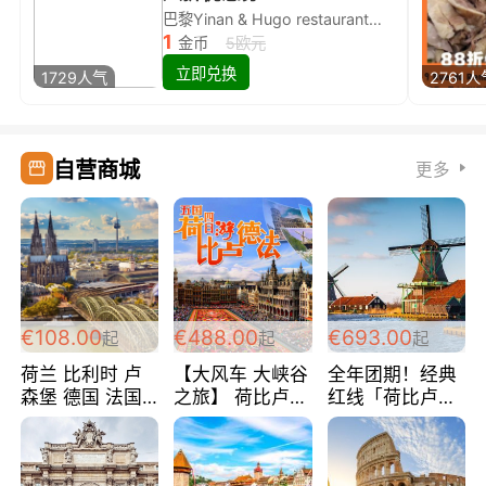
巴黎Yinan & Hugo restaurant除简餐类全场8折
1
金币
5欧元
立即兑换
1729人气
2761人
自营商城
更多
€108.00
€488.00
€693.00
起
起
起
荷兰 比利时 卢
【大风车 大峡谷
全年团期！经典
森堡 德国 法国
之旅】 荷比卢德
红线「荷比卢德
超爽玩遍西欧 循
法 巴黎上下 经
法」七天循环 五
环线 全程四星宾
典五国四日游
国 仅售99欧/人/
馆 108欧/人/天
488欧/人
天！巴黎上下！