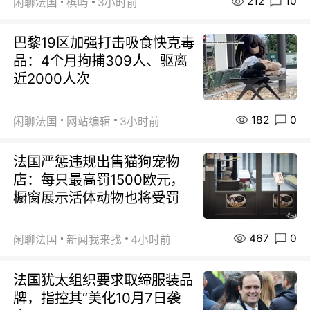
212
10
闲聊法国
槟屿
3小时前
巴黎19区加强打击吸食快克毒
品：4个月拘捕309人、驱离
近2000人次
182
0
闲聊法国
网站编辑
3小时前
法国严惩违规出售猫狗宠物
店：每只最高罚1500欧元，
橱窗展示活体动物也将受罚
467
0
闲聊法国
新闻我来找
4小时前
法国犹太组织要求取缔服装品
牌，指控其“美化10月7日袭