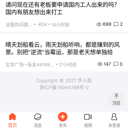
请问现在还有老板要申请国内工人出来的吗？
国内有朋友想出来打工
699
2
-KGK
法国你问我答
14小时前
晴天划船看云，雨天划船听响，都是赚到的风
景。别把“逆流”当霉运，那是老天想单独给
147
0
文学广场
街友49168527
17小时前
Copyright © 2021 华人街
浙ICP备16044168号-2
顶部
首页
消息
发布
视频
未登录