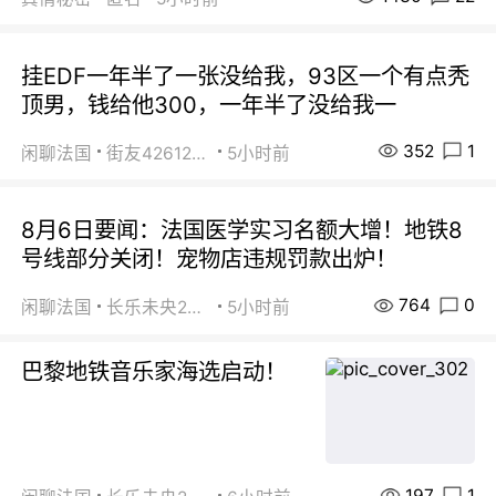
挂EDF一年半了一张没给我，93区一个有点秃
顶男，钱给他300，一年半了没给我一
352
1
闲聊法国
街友42612092
5小时前
8月6日要闻：法国医学实习名额大增！地铁8
号线部分关闭！宠物店违规罚款出炉！
764
0
闲聊法国
长乐未央2015
5小时前
巴黎地铁音乐家海选启动！
197
1