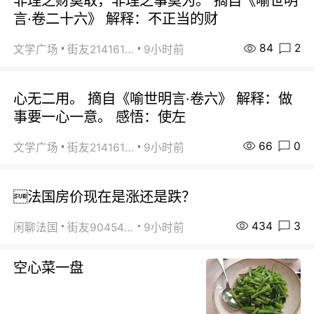
非理之财莫取，非理之事莫为。 摘自《喻世明
言·卷二十六》 解释：不正当的财
84
2
文学广场
街友21416156
9小时前
心无二用。 摘自《喻世明言·卷六》 解释：做
事要一心一意。 感悟：使左
66
0
文学广场
街友21416156
9小时前
法国房价现在是涨还是跌？
434
3
闲聊法国
街友90454511
9小时前
空心菜一盘