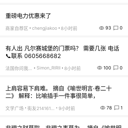
重磅电力优惠来了
93
0
chengjiakoo
商家自荐区
8小时前
有人出 凡尔赛城堡的门票吗？ 需要几张 电话
📞联系 0605668682
100
0
Simon_RIRIl
法国你问我答
8小时前
上肩容易下肩难。 摘自《喻世明言·卷二十
二》 解释：比喻插手一件事很简单，
78
1
文学广场
街友21416156
9小时前