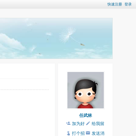
快速注册
登录
任武林
加为好
给我留
友
言
打个招
发送消