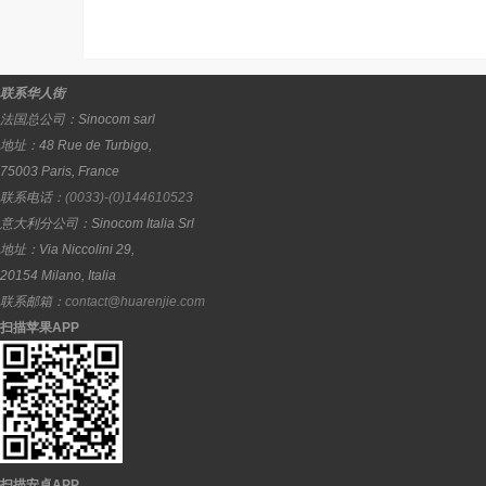
联系华人街
法国总公司：
Sinocom sarl
地址：
48 Rue de Turbigo,
75003
Paris
,
France
联系电话：
(0033)-(0)144610523
意大利分公司：
Sinocom Italia Srl
地址：
Via Niccolini 29,
20154
Milano
,
Italia
联系邮箱：
contact@huarenjie.com
扫描苹果APP
扫描安卓APP