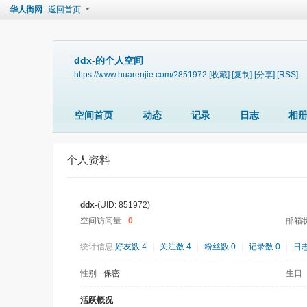
华人街网
返回首页
ddx-的个人空间
https://www.huarenjie.com/?851972
[收藏]
[复制]
[分享]
[RSS]
空间首页
动态
记录
日志
相
个人资料
ddx-
(UID: 851972)
空间访问量
0
邮箱
统计信息
好友数 4
|
关注数 4
|
粉丝数 0
|
记录数 0
|
日志
性别
保密
生日
活跃概况