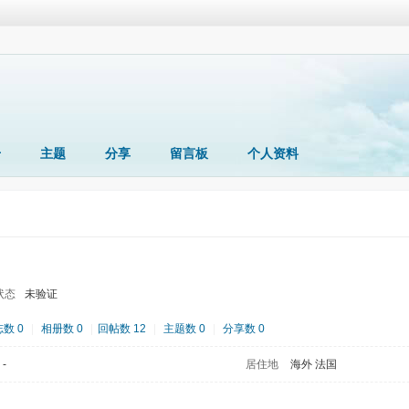
册
主题
分享
留言板
个人资料
状态
未验证
数 0
|
相册数 0
|
回帖数 12
|
主题数 0
|
分享数 0
-
居住地
海外 法国