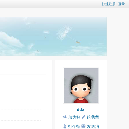
快速注册
登录
ddx-
加为好
给我留
友
言
打个招
发送消