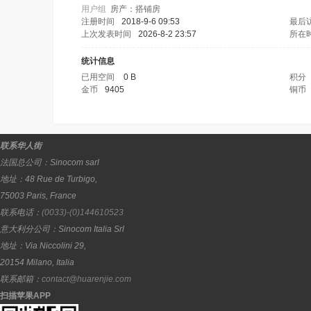
用户组
房产：搭铺房
注册时间
2018-9-6 09:53
最后
上次发表时间
2026-8-2 23:57
所在
统计信息
已用空间
0 B
积分
金币
9405
铜币
联系华人街
法国总公司：
Sinocom sarl
地址：
48 Rue de Turbigo,
75003
Paris
,
France
联系电话：
(0033)-(0)144610523
意大利分公司：
Sinocom Italia Srl
地址：
Via Niccolini 29,
20154
Milano
,
Italia
联系邮箱：
contact@huarenjie.com
扫描苹果APP