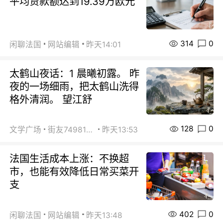
平均贷款额达到19.39万欧元
314
0
闲聊法国
网站编辑
昨天14:01
太鹤山夜话：1 晨曦初露。 昨
夜的一场细雨，把太鹤山洗得
格外清润。 望江舒
128
0
文学广场
街友74981146
昨天13:53
法国生活成本上涨：不换超
市，也能有效降低日常买菜开
支
402
0
闲聊法国
网站编辑
昨天13:48