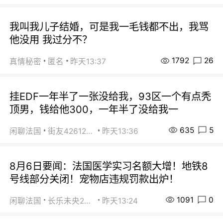
我叫我儿子结婚，可是我一毛钱都不出，我骂
他没用 我过分不？
1792
26
真情秘密
匿名
昨天13:37
挂EDF一年半了一张没给我，93区一个有点秃
顶男，钱给他300，一年半了没给我一
635
5
闲聊法国
街友42612092
昨天13:36
8月6日要闻：法国医学实习名额大增！地铁8
号线部分关闭！宠物店违规罚款出炉！
1091
0
闲聊法国
长乐未央2015
昨天13:24