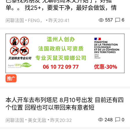
巴黎找男朋友 无聊的周末又开始了，好孤
单。。 找25+，要爱干净，最好会做饭，情
557
6
闲聊法国
FENG，
昨天20:41
推广
本人开车去布列塔尼 8月10号出发 目前还有四
个位置 回程也可以带回来有意者短
248
0
闲聊法国
美女无敌
昨天20:32