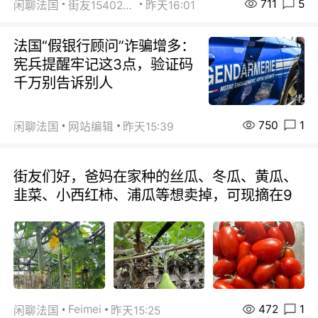
711
5
闲聊法国
街友15402223
昨天16:01
法国“假银行顾问”诈骗增多：
宪兵提醒牢记这3点，验证码
千万别告诉别人
750
1
闲聊法国
网站编辑
昨天15:39
街友们好，爸妈在家种的丝瓜、冬瓜、黄瓜、
韭菜、小西红柿、浦瓜等想卖掉，可现摘在9
472
1
Feimei
闲聊法国
昨天15:25