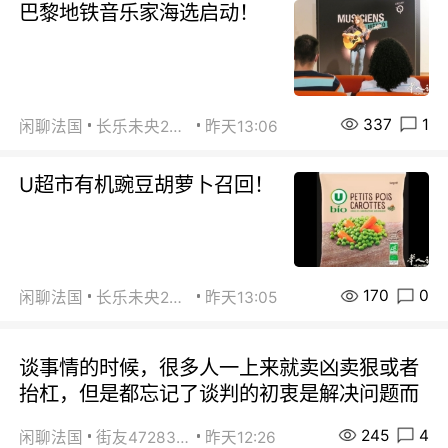
巴黎地铁音乐家海选启动！
337
1
闲聊法国
长乐未央2015
昨天13:06
U超市有机豌豆胡萝卜召回！
170
0
闲聊法国
长乐未央2015
昨天13:05
谈事情的时候，很多人一上来就卖凶卖狠或者
抬杠，但是都忘记了谈判的初衷是解决问题而
245
4
闲聊法国
街友472838572
昨天12:26