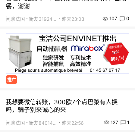
餐，谢谢
107
0
闲聊法国
街友31924072
昨天23:03
推广
我想要微信转账，300欧7个点巴黎有人换
吗，骗子别来诚心的来
127
1
闲聊法国
街友84014588
昨天22:56