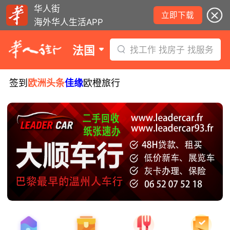
华人街
立即下载
海外华人生活APP
法国
找工作 找房子 找服务
签到
欧洲头条
佳缘
欧橙旅行