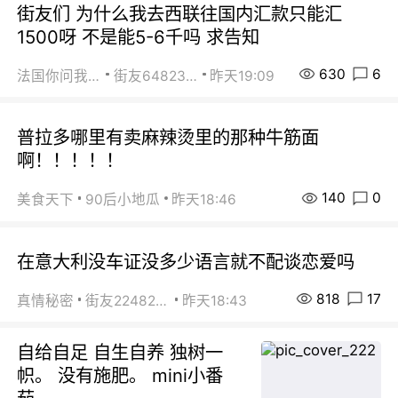
街友们 为什么我去西联往国内汇款只能汇
1500呀 不是能5-6千吗 求告知
630
6
法国你问我答
街友64823891
昨天19:09
普拉多哪里有卖麻辣烫里的那种牛筋面
啊！！！！！
140
0
美食天下
90后小地瓜
昨天18:46
在意大利没车证没多少语言就不配谈恋爱吗
818
17
真情秘密
街友22482465
昨天18:43
自给自足 自生自养 独树一
帜。 没有施肥。 mini小番