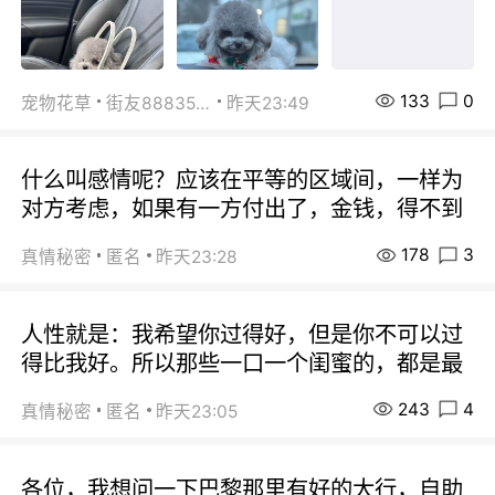
133
0
宠物花草
街友88835518
昨天23:49
什么叫感情呢？应该在平等的区域间，一样为
对方考虑，如果有一方付出了，金钱，得不到
178
3
真情秘密
匿名
昨天23:28
人性就是：我希望你过得好，但是你不可以过
得比我好。所以那些一口一个闺蜜的，都是最
243
4
真情秘密
匿名
昨天23:05
各位，我想问一下巴黎那里有好的大行，自助