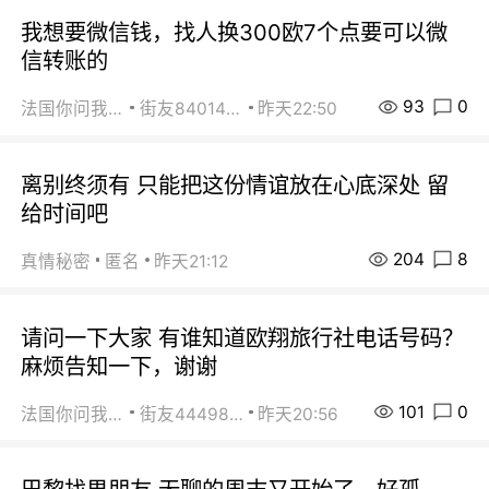
我想要微信钱，找人换300欧7个点要可以微
信转账的
93
0
法国你问我答
街友84014588
昨天22:50
离别终须有 只能把这份情谊放在心底深处 留
给时间吧
204
8
真情秘密
匿名
昨天21:12
请问一下大家 有谁知道欧翔旅行社电话号码？
麻烦告知一下，谢谢
101
0
法国你问我答
街友44498484
昨天20:56