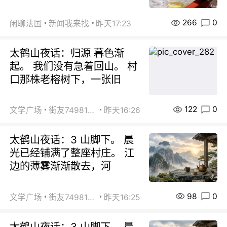
266
0
闲聊法国
新闻我来找
昨天17:23
太鹤山夜话：归源 暮色渐
起。 我们没有急着回山。 村
口那株老榕树下，一张旧
122
0
文学广场
街友74981146
昨天16:26
太鹤山夜话：3 山脚下。 晨
光已经铺满了整座村庄。 江
边的薄雾渐渐散去，河
98
0
文学广场
街友74981146
昨天16:25
太鹤山夜话：3 山脚下。 晨