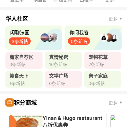
华人社区
更多
闲聊法国
你问我答
3条新帖
0条新帖
商家自荐区
真情秘密
宠物花草
0条新帖
16条新帖
2条新帖
美食天下
文学广场
亲子家庭
1条新帖
0条新帖
0条新帖
积分商城
更多
Yinan & Hugo restaurant
八折优惠券