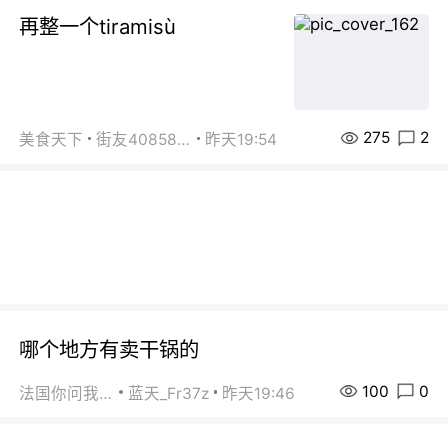
再整一个tiramisù
275
2
美食天下
街友40858442
昨天19:54
哪个地方有卖干锅的
100
0
法国你问我答
蓝天_Fr37z
昨天19:46