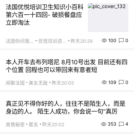
法国优悦培训卫生知识小百科
第六百一十四回- 破损餐盘应
立即淘汰
100
0
法国你问我答
优悦培训咨询
昨天20:29
本人开车去布列塔尼 8月10号出发 目前还有四
个位置 回程也可以带回来有意者短
109
0
闲聊法国
美女无敌
昨天20:05
真正见不得你好的人，往往不是陌生人，而是
身边的人。 陌生人成功，你会说一句“真厉
353
4
真情秘密
匿名
昨天20:02