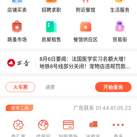
8月6日要闻：法国医学实习名额大增！
店铺买卖
招聘求职
附近餐馆
生活服务
地铁8号线部分关闭！宠物店违规罚款出
炉！
巴黎地铁音乐家海选启动！
跳蚤市场
房屋租售
餐馆供应区
贸易街
8月6日要闻：法国医学实习名额大增！
地铁8号线部分关闭！宠物店违规罚款出
炉！
巴黎地铁音乐家海选启动！
火车票
通票
开始查询
广告联系 01.44.61.05.23
查汇率
续居留
护照更新
出租车
更多