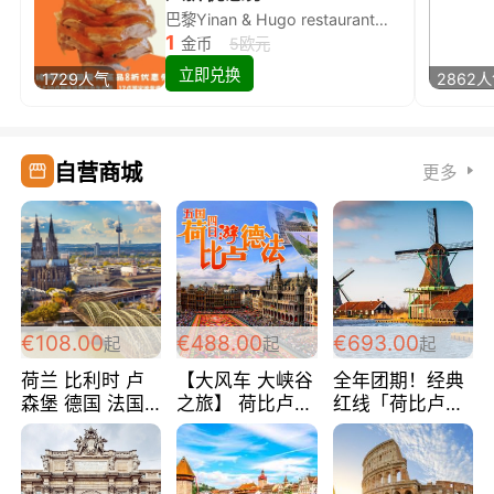
巴黎Yinan & Hugo restaurant除简餐类全场8折
1
金币
5欧元
立即兑换
1729人气
2862
自营商城
更多
€108.00
€488.00
€693.00
起
起
起
荷兰 比利时 卢
【大风车 大峡谷
全年团期！经典
森堡 德国 法国
之旅】 荷比卢德
红线「荷比卢德
超爽玩遍西欧 循
法 巴黎上下 经
法」七天循环 五
环线 全程四星宾
典五国四日游
国 仅售99欧/人/
馆 108欧/人/天
488欧/人
天！巴黎上下！