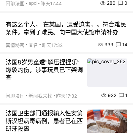
280
0
apd
闲聊法国
昨天17:44
有这么个人， 在某国，遭受迫害，。符合难民
条件。拿到了难民。向中国大使馆申请补办
939
14
真情秘密
匿名
昨天17:32
法国8岁男童遭“解压捏捏乐”
爆裂灼伤，涉事玩具已下架调
查
932
1
闲聊法国
新闻我来找
昨天17:32
法国卫生部门通报输入性安第
斯汉坦病毒病例，患者已在西
班牙隔离