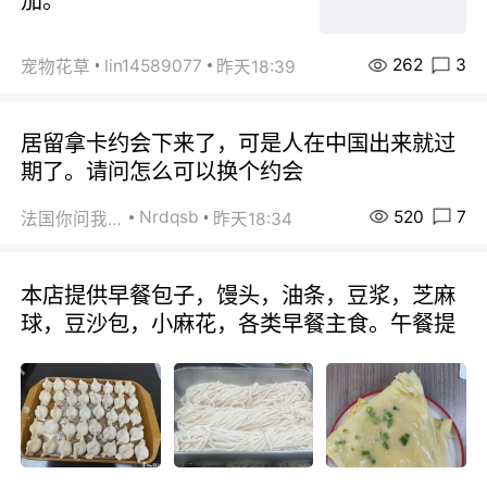
茄。
262
3
lin14589077
宠物花草
昨天18:39
居留拿卡约会下来了，可是人在中国出来就过
期了。请问怎么可以换个约会
520
7
Nrdqsb
法国你问我答
昨天18:34
本店提供早餐包子，馒头，油条，豆浆，芝麻
球，豆沙包，小麻花，各类早餐主食。午餐提