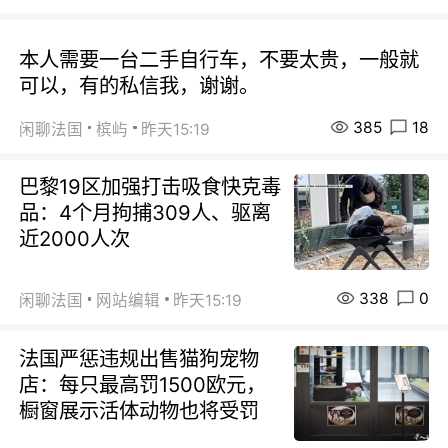
本人需要一台二手自行车，不要太贵，一般就
可以，有的私信我，谢谢。
385
18
闲聊法国
槟屿
昨天15:19
巴黎19区加强打击吸食快克毒
品：4个月拘捕309人、驱离
近2000人次
338
0
闲聊法国
网站编辑
昨天15:19
法国严惩违规出售猫狗宠物
店：每只最高罚1500欧元，
橱窗展示活体动物也将受罚