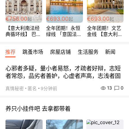
包拼房~
€756.00
€693.00
€693.00
起
起
起
【意大利南法经
全年团期！永恒
全年团期！文艺
典循环线】 巴黎
绿线 「意国法
金线 【意大利一
上下 所有日期铁
南」巴黎上下 去
地】 循环7日游
发！ 全程四星级
意大利 南法 99
全程693欧/人起
推荐
跳蚤市场
房屋店铺
生活服务
新闻
宾馆 108欧/天起
欧/天起 ~包拼房
每周铁发！
全程756欧/位
心邪者多疑，量小者易怒，才疏者好辩，志短
者常怨，品劣者善妒，心虚者声高，志浅者固
13
0
真情秘密
匿名
9分钟前
养只小挂件吧 去拿都带着