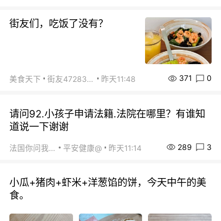
街友们，吃饭了没有？
371
0
美食天下
街友472838572
昨天11:48
请问92.小孩子申请法籍.法院在哪里？有谁知
道说一下谢谢
289
3
法国你问我答
平安健康@
昨天11:14
小瓜+猪肉+虾米+洋葱馅的饼，今天中午的美
食。