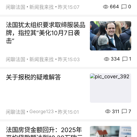
664
0
闲聊法国
新闻我来找
昨天15:07
法国犹太组织要求取缔服装品
牌，指控其“美化10月7日袭
击”
334
1
闲聊法国
新闻我来找
昨天15:03
关于报税的疑难解答
311
7
George123
闲聊法国
昨天15:01
法国房贷金额回升：2025年