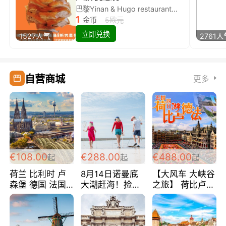
巴黎Yinan & Hugo restaurant除简餐类全场8折
1
金币
5欧元
立即兑换
1527人气
2761人
自营商城
更多
€108.00
€288.00
€488.00
起
起
起
荷兰 比利时 卢
8月14日诺曼底
【大风车 大峡谷
森堡 德国 法国
大潮赶海！捡海
之旅】 荷比卢德
超爽玩遍西欧 循
鲜！轻轻松松海
法 巴黎上下 经
环线 全程四星宾
边爽玩三日游
典五国四日游
馆 108欧/人/天
288欧/人
488欧/人