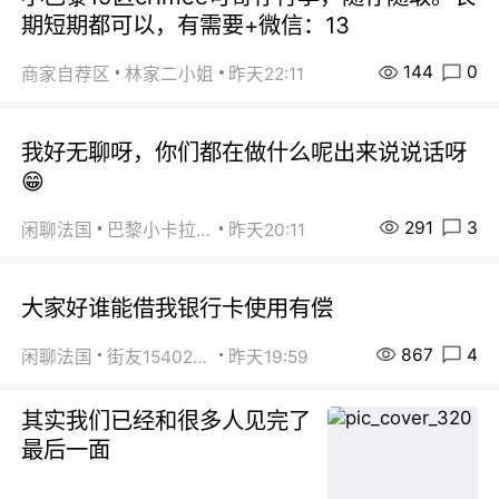
期短期都可以，有需要+微信：13
144
0
商家自荐区
林家二小姐
昨天22:11
我好无聊呀，你们都在做什么呢出来说说话呀
😁
291
3
闲聊法国
巴黎小卡拉咪
昨天20:11
大家好谁能借我银行卡使用有偿
867
4
闲聊法国
街友15402223
昨天19:59
其实我们已经和很多人见完了
最后一面