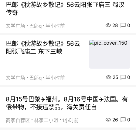
巴郞《秋游故乡散记》56云阳张飞庙三 蜀汉
传奇
28
0
文学广场
巴郞q
半小时前
巴郞《秋游故乡散记》56云
阳张飞庙二 东下三峡
25
0
文学广场
巴郞q
半小时前
8月15号巴黎✈️福州。8月16号中国✈️法国。有
偿带物，不接违禁品，海关责任自
26
0
商家自荐区
林家二小姐
1小时前