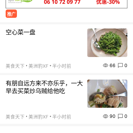
推广
空心菜一盘
66
0
美食天下
美洲豹XF
半小时前
有朋自远方来不亦乐乎，一大
早去买菜炒乌贼给他吃
90
0
美食天下
美洲豹XF
半小时前