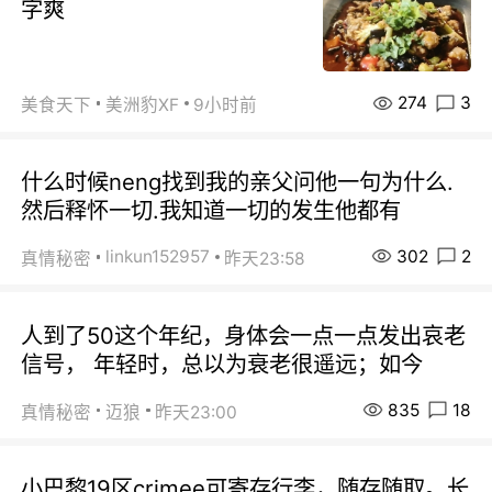
字爽
274
3
美食天下
美洲豹XF
9小时前
什么时候neng找到我的亲父问他一句为什么.
然后释怀一切.我知道一切的发生他都有
302
2
linkun152957
真情秘密
昨天23:58
人到了50这个年纪，身体会一点一点发出哀老
信号， 年轻时，总以为衰老很遥远；如今
835
18
真情秘密
迈狼
昨天23:00
小巴黎19区crimee可寄存行李，随存随取。长