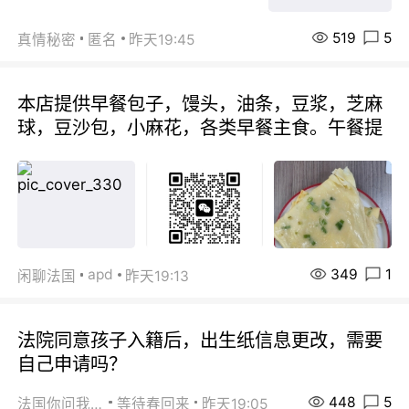
519
5
真情秘密
匿名
昨天19:45
本店提供早餐包子，馒头，油条，豆浆，芝麻
球，豆沙包，小麻花，各类早餐主食。午餐提
349
1
apd
闲聊法国
昨天19:13
法院同意孩子入籍后，出生纸信息更改，需要
自己申请吗？
448
5
法国你问我答
等待春回来
昨天19:05