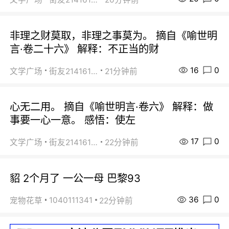
非理之财莫取，非理之事莫为。 摘自《喻世明
言·卷二十六》 解释：不正当的财
16
0
文学广场
街友21416156
21分钟前
心无二用。 摘自《喻世明言·卷六》 解释：做
事要一心一意。 感悟：使左
17
0
文学广场
街友21416156
22分钟前
貂 2个月了 一公一母 巴黎93
36
0
1040111341
宠物花草
22分钟前