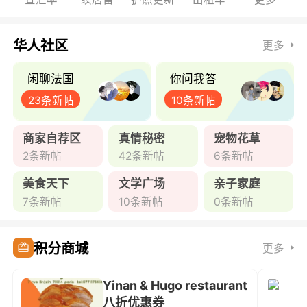
华人社区
更多
闲聊法国
你问我答
23条新帖
10条新帖
商家自荐区
真情秘密
宠物花草
2条新帖
42条新帖
6条新帖
美食天下
文学广场
亲子家庭
7条新帖
10条新帖
0条新帖
积分商城
更多
Yinan & Hugo restaurant
八折优惠券