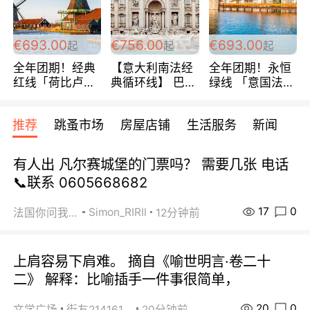
€693.00
€756.00
€693.00
起
起
起
全年团期！经典
【意大利南法经
全年团期！永恒
红线「荷比卢德
典循环线】 巴黎
绿线 「意国法
法」七天循环 五
上下 所有日期铁
南」巴黎上下 去
国 仅售99欧/人/
发！ 全程四星级
意大利 南法 99
推荐
跳蚤市场
房屋店铺
生活服务
新闻
天！巴黎上下！
宾馆 108欧/天起
欧/天起 ~包拼房
包拼房~
全程756欧/位
有人出 凡尔赛城堡的门票吗？ 需要几张 电话
📞联系 0605668682
17
0
Simon_RIRIl
法国你问我答
12分钟前
上肩容易下肩难。 摘自《喻世明言·卷二十
二》 解释：比喻插手一件事很简单，
20
0
文学广场
街友21416156
20分钟前