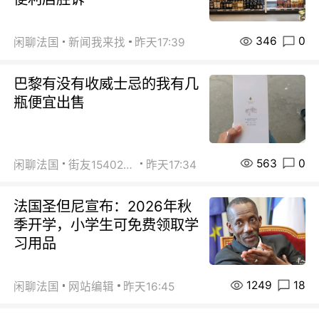
346
0
闲聊法国
新闻我来找
昨天17:39
巴黎有没有收威士忌的我有几
瓶便宜出售
563
0
闲聊法国
街友15402223
昨天17:34
法国圣但尼宣布：2026年秋
季开学，小学生可免费领取学
习用品
1249
18
闲聊法国
网站编辑
昨天16:45