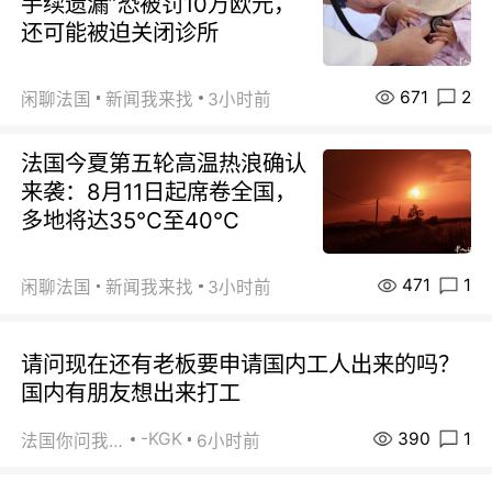
手续遗漏”恐被罚10万欧元，
还可能被迫关闭诊所
671
2
闲聊法国
新闻我来找
3小时前
法国今夏第五轮高温热浪确认
来袭：8月11日起席卷全国，
多地将达35℃至40℃
471
1
闲聊法国
新闻我来找
3小时前
请问现在还有老板要申请国内工人出来的吗？
国内有朋友想出来打工
390
1
-KGK
法国你问我答
6小时前