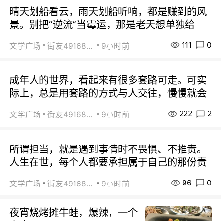
晴天划船看云，雨天划船听响，都是赚到的风
景。别把“逆流”当霉运，那是老天想单独给
111
0
文学广场
街友49168527
9小时前
成年人的世界，看起来有很多套路可走。可实
际上，总是用套路的方式与人交往，慢慢就会
222
2
文学广场
街友49168527
9小时前
所谓担当，就是遇到事情时不畏惧、不推责。
人生在世，每个人都要承担属于自己的那份责
96
0
文学广场
街友49168527
9小时前
夜宵烧烤摊牛蛙，爆辣，一个