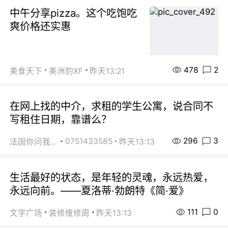
中午分享pizza。这个吃饱吃
爽价格还实惠
478
2
美食天下
美洲豹XF
昨天13:21
在网上找的中介，求租的学生公寓，说合同不
写租住日期，靠谱么？
296
3
0751433585
法国你问我答
昨天13:13
生活最好的状态，是年轻的灵魂，永远热爱，
永远向前。——夏洛蒂·勃朗特《简·爱》
111
0
文学广场
装修维修周
昨天13:13