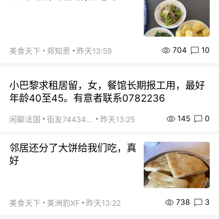
704
10
美食天下
郑知恩
昨天13:59
小巴黎求租居留，女，餐馆长期报工用，最好
年龄40至45。有意者联系0782236
145
0
闲聊法国
街友74434350
昨天13:25
邻居还分了大饼给我们吃，真
好
738
3
美食天下
美洲豹XF
昨天13:22