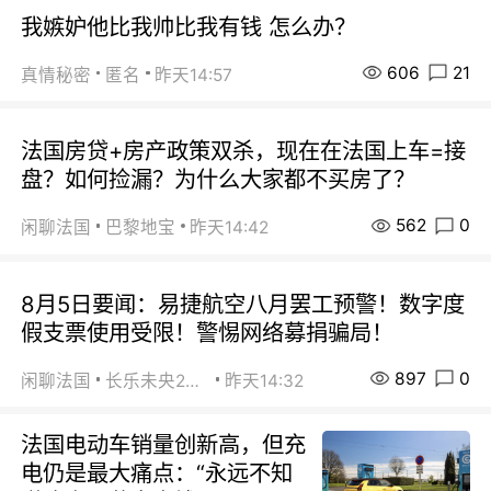
我嫉妒他比我帅比我有钱 怎么办？
606
21
真情秘密
匿名
昨天14:57
法国房贷+房产政策双杀，现在在法国上车=接
盘？如何捡漏？为什么大家都不买房了？
562
0
闲聊法国
巴黎地宝
昨天14:42
8月5日要闻：易捷航空八月罢工预警！数字度
假支票使用受限！警惕网络募捐骗局！
897
0
闲聊法国
长乐未央2015
昨天14:32
法国电动车销量创新高，但充
电仍是最大痛点：“永远不知