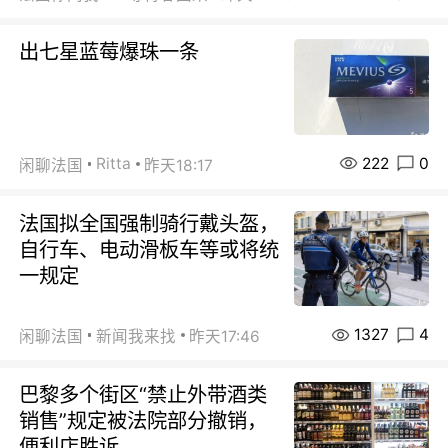
出七星蓝莓爆珠一条
222
0
Ritta
闲聊法国
昨天18:17
法国拟全国强制骑行戴头盔，
自行车、电动滑板车等或将统
一规定
1327
4
闲聊法国
新闻我来找
昨天17:46
巴黎多个街区“禁止外带酒类
销售”规定被法院部分撤销，
便利店胜诉