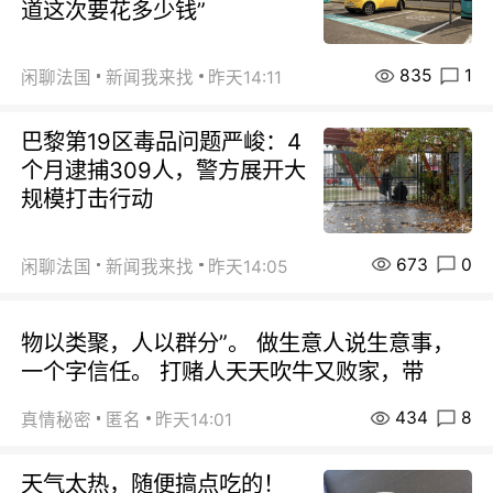
道这次要花多少钱”
835
1
闲聊法国
新闻我来找
昨天14:11
巴黎第19区毒品问题严峻：4
个月逮捕309人，警方展开大
规模打击行动
673
0
闲聊法国
新闻我来找
昨天14:05
物以类聚，人以群分”。 做生意人说生意事，
一个字信任。 打赌人天天吹牛又败家，带
434
8
真情秘密
匿名
昨天14:01
天气太热，随便搞点吃的！