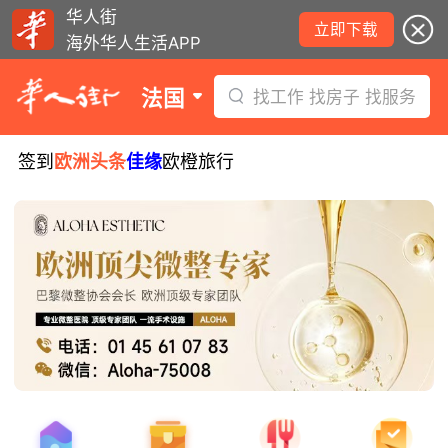
华人街
立即下载
海外华人生活APP
法国
找工作 找房子 找服务
签到
欧洲头条
佳缘
欧橙旅行