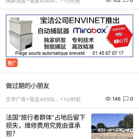
102
0
闲聊法国
街友90454511
1小时前
推广
做过期的小朋友
146
0
文学广场
街友49168527
1小时前
法国“旅行者群体”占地后留下
损失，维修费用究竟由谁承
担？