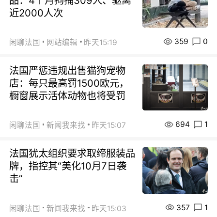
品：4个月拘捕309人、驱离
近2000人次
359
0
闲聊法国
网站编辑
昨天15:19
法国严惩违规出售猫狗宠物
店：每只最高罚1500欧元，
橱窗展示活体动物也将受罚
694
1
闲聊法国
新闻我来找
昨天15:07
法国犹太组织要求取缔服装品
牌，指控其“美化10月7日袭
击”
357
1
闲聊法国
新闻我来找
昨天15:03