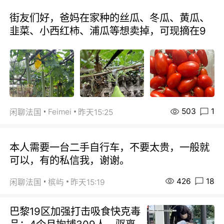
街友们好，爸妈在家种的丝瓜、冬瓜、黄瓜、
韭菜、小西红柿、浦瓜等想卖掉，可现摘在9
503
1
Feimei
闲聊法国
昨天15:25
本人需要一台二手自行车，不要太贵，一般就
可以，有的私信我，谢谢。
426
18
闲聊法国
槟屿
昨天15:19
巴黎19区加强打击吸食快克毒