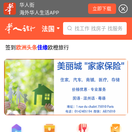
华人街
立即下载
海外华人生活APP
法国
找工作 找房子 找服务
签到
欧洲头条
佳缘
欧橙旅行