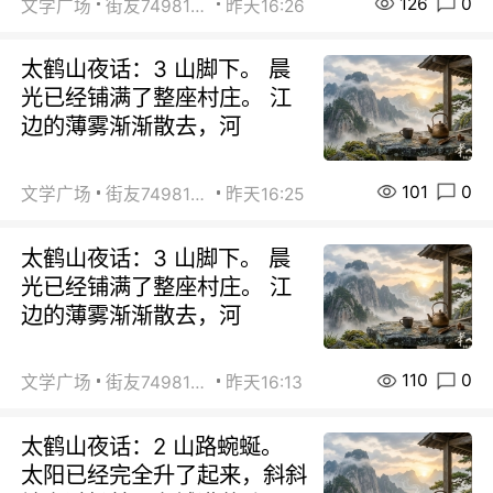
126
0
文学广场
街友74981146
昨天16:26
太鹤山夜话：3 山脚下。 晨
光已经铺满了整座村庄。 江
边的薄雾渐渐散去，河
101
0
文学广场
街友74981146
昨天16:25
太鹤山夜话：3 山脚下。 晨
光已经铺满了整座村庄。 江
边的薄雾渐渐散去，河
110
0
文学广场
街友74981146
昨天16:13
太鹤山夜话：2 山路蜿蜒。
太阳已经完全升了起来，斜斜