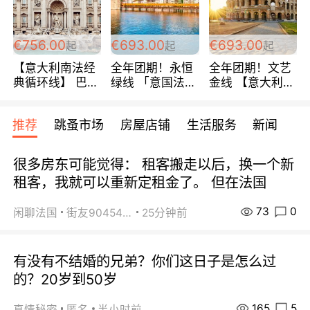
包拼房~
€756.00
€693.00
€693.00
起
起
起
【意大利南法经
全年团期！永恒
全年团期！文艺
典循环线】 巴黎
绿线 「意国法
金线 【意大利一
上下 所有日期铁
南」巴黎上下 去
地】 循环7日游
发！ 全程四星级
意大利 南法 99
全程693欧/人起
推荐
跳蚤市场
房屋店铺
生活服务
新闻
宾馆 108欧/天起
欧/天起 ~包拼房
每周铁发！
全程756欧/位
很多房东可能觉得： 租客搬走以后，换一个新
租客，我就可以重新定租金了。 但在法国
73
0
闲聊法国
街友90454511
25分钟前
有没有不结婚的兄弟？你们这日子是怎么过
的？20岁到50岁
165
5
真情秘密
匿名
半小时前