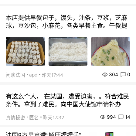
本店提供早餐包子，馒头，油条，豆浆，芝麻
球，豆沙包，小麻花，各类早餐主食。午餐提
304
0
apd
闲聊法国
昨天17:44
有这么个人， 在某国，遭受迫害，。符合难民
条件。拿到了难民。向中国大使馆申请补办
994
14
真情秘密
匿名
昨天17:32
法国8岁男童遭“解压捏捏乐”