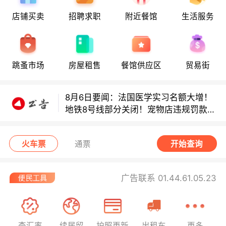
店铺买卖
招聘求职
附近餐馆
生活服务
8月6日要闻：法国医学实习名额大增！
地铁8号线部分关闭！宠物店违规罚款出
炉！
跳蚤市场
房屋租售
餐馆供应区
贸易街
巴黎地铁音乐家海选启动！
8月6日要闻：法国医学实习名额大增！
地铁8号线部分关闭！宠物店违规罚款出
炉！
巴黎地铁音乐家海选启动！
火车票
通票
开始查询
广告联系 01.44.61.05.23
查汇率
续居留
护照更新
出租车
更多