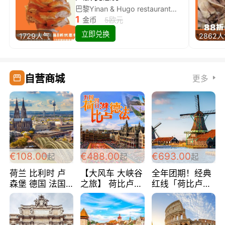
巴黎Yinan & Hugo restaurant除简餐类全场8折
1
金币
5欧元
立即兑换
1729人气
2862
自营商城
更多
€108.00
€488.00
€693.00
起
起
起
荷兰 比利时 卢
【大风车 大峡谷
全年团期！经典
森堡 德国 法国
之旅】 荷比卢德
红线「荷比卢德
超爽玩遍西欧 循
法 巴黎上下 经
法」七天循环 五
环线 全程四星宾
典五国四日游
国 仅售99欧/人/
馆 108欧/人/天
488欧/人
天！巴黎上下！