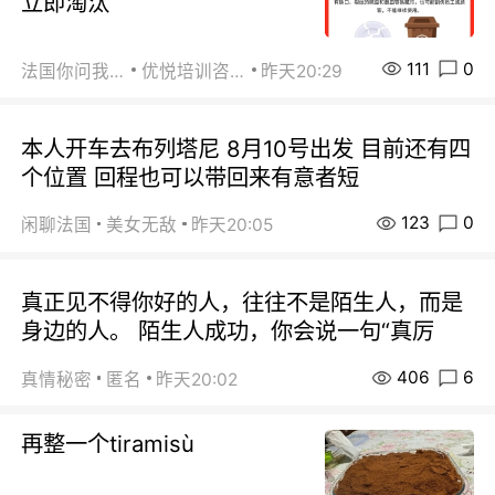
立即淘汰
111
0
法国你问我答
优悦培训咨询
昨天20:29
本人开车去布列塔尼 8月10号出发 目前还有四
个位置 回程也可以带回来有意者短
123
0
闲聊法国
美女无敌
昨天20:05
真正见不得你好的人，往往不是陌生人，而是
身边的人。 陌生人成功，你会说一句“真厉
406
6
真情秘密
匿名
昨天20:02
再整一个tiramisù