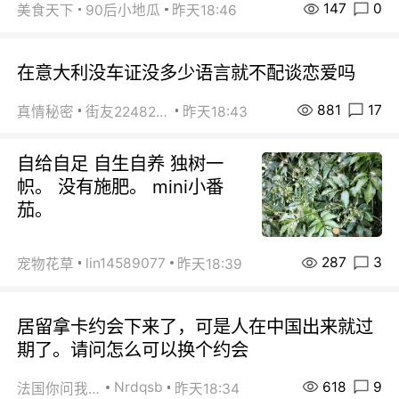
147
0
美食天下
90后小地瓜
昨天18:46
在意大利没车证没多少语言就不配谈恋爱吗
881
17
真情秘密
街友22482465
昨天18:43
自给自足 自生自养 独树一
帜。 没有施肥。 mini小番
茄。
287
3
lin14589077
宠物花草
昨天18:39
居留拿卡约会下来了，可是人在中国出来就过
期了。请问怎么可以换个约会
618
9
Nrdqsb
法国你问我答
昨天18:34