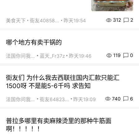
312
2
美食天下
街友40858442
昨天19:54
哪个地方有卖干锅的
119
0
法国你问我答
蓝天_Fr37z
昨天19:46
街友们 为什么我去西联往国内汇款只能汇
1500呀 不是能5-6千吗 求告知
740
6
法国你问我答
街友64823891
昨天19:09
普拉多哪里有卖麻辣烫里的那种牛筋面
啊！！！！！