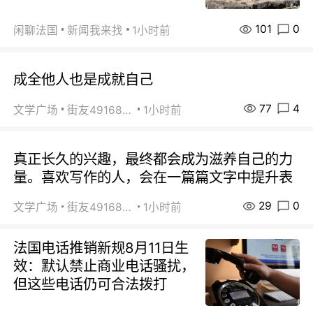
101
0
闲聊法国
新闻我来找
1小时前
成全他人也是成就自己
77
4
文学广场
街友49168527
1小时前
真正长久的兴趣，最终都会成为滋养自己的力
量。喜欢写作的人，会在一篇篇文字中提升表
29
0
文学广场
街友49168527
1小时前
法国电话推销新规8月11日生
效：默认禁止商业电话骚扰，
但这些电话仍可合法拨打