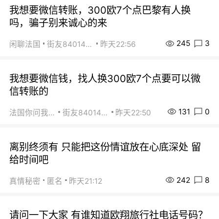
我想要微信转账，300欧7个点巴黎有人换
吗，骗子别来诚心的来
245
3
闲聊法国
街友84014588
昨天22:56
我想要微信钱，找人换300欧7个点要可以微
信转账的
131
0
法国你问我答
街友84014588
昨天22:50
离别终须有 只能把这份情谊放在心底深处 留
给时间吧
242
8
真情秘密
匿名
昨天21:12
请问一下大家 有谁知道欧翔旅行社电话号码？