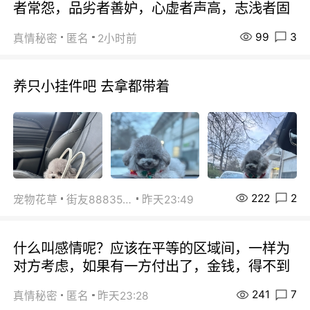
者常怨，品劣者善妒，心虚者声高，志浅者固
99
3
真情秘密
匿名
2小时前
养只小挂件吧 去拿都带着
222
2
宠物花草
街友88835518
昨天23:49
什么叫感情呢？应该在平等的区域间，一样为
对方考虑，如果有一方付出了，金钱，得不到
241
7
真情秘密
匿名
昨天23:28