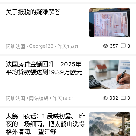
关于报税的疑难解答
357
8
George123
闲聊法国
昨天15:01
法国房贷金额回升：2025年
平均贷款额达到19.39万欧元
332
0
闲聊法国
网站编辑
昨天14:01
太鹤山夜话：1 晨曦初露。 昨
夜的一场细雨，把太鹤山洗得
格外清润。 望江舒