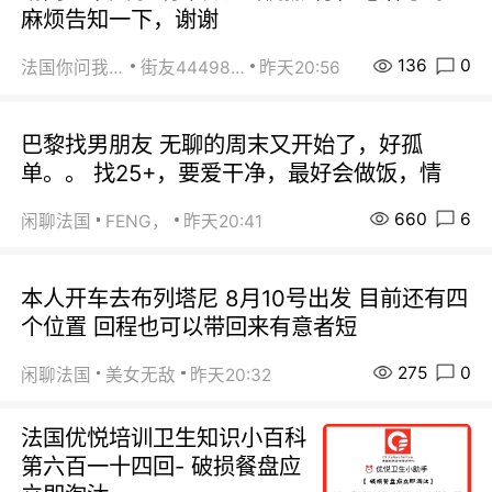
麻烦告知一下，谢谢
136
0
法国你问我答
街友44498484
昨天20:56
巴黎找男朋友 无聊的周末又开始了，好孤
单。。 找25+，要爱干净，最好会做饭，情
660
6
闲聊法国
FENG，
昨天20:41
本人开车去布列塔尼 8月10号出发 目前还有四
个位置 回程也可以带回来有意者短
275
0
闲聊法国
美女无敌
昨天20:32
法国优悦培训卫生知识小百科
第六百一十四回- 破损餐盘应