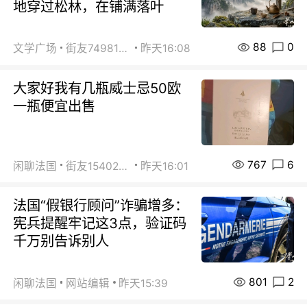
地穿过松林，在铺满落叶
88
0
文学广场
街友74981146
昨天16:08
大家好我有几瓶威士忌50欧
一瓶便宜出售
767
6
闲聊法国
街友15402223
昨天16:01
法国“假银行顾问”诈骗增多：
宪兵提醒牢记这3点，验证码
千万别告诉别人
801
2
闲聊法国
网站编辑
昨天15:39