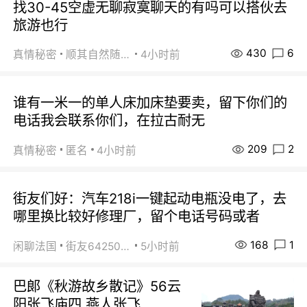
找30-45空虚无聊寂寞聊天的有吗可以搭伙去
旅游也行
430
6
真情秘密
顺其自然随缘
4小时前
谁有一米一的单人床加床垫要卖，留下你们的
电话我会联系你们，在拉古耐无
209
2
真情秘密
匿名
4小时前
街友们好：汽车218i一键起动电瓶没电了，去
哪里换比较好修理厂，留个电话号码或者
168
1
闲聊法国
街友64250024
5小时前
巴郞《秋游故乡散记》56云
阳张飞庙四 燕人张飞