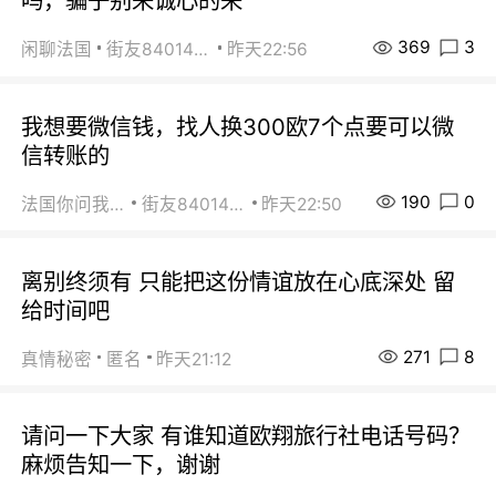
吗，骗子别来诚心的来
369
3
闲聊法国
街友84014588
昨天22:56
我想要微信钱，找人换300欧7个点要可以微
信转账的
190
0
法国你问我答
街友84014588
昨天22:50
离别终须有 只能把这份情谊放在心底深处 留
给时间吧
271
8
真情秘密
匿名
昨天21:12
请问一下大家 有谁知道欧翔旅行社电话号码？
麻烦告知一下，谢谢