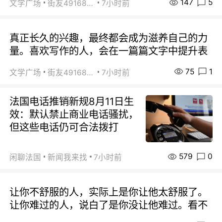
147
5
文学广场
街友49168527
7小时前
真正长久的兴趣，最终都会成为滋养自己的力
量。喜欢写作的人，会在一篇篇文字中提升表
75
1
文学广场
街友49168527
7小时前
法国电话推销新规8月11日生
效：默认禁止商业电话骚扰，
但这些电话仍可合法拨打
579
0
闲聊法国
新闻我来找
7小时前
让你不舒服的人，实际上是你让他太舒服了。
让你难过的人，说白了是你没让他难过。看不