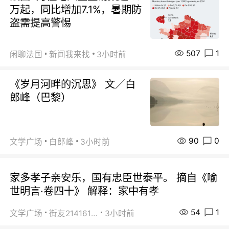
万起，同比增加7.1%，暑期防
盗需提高警惕
507
1
闲聊法国
新闻我来找
3小时前
《岁月河畔的沉思》 文／白
郎峰（巴黎）
90
0
文学广场
白郞峰
3小时前
家多孝子亲安乐，国有忠臣世泰平。 摘自《喻
世明言·卷四十》 解释：家中有孝
54
1
文学广场
街友21416156
3小时前