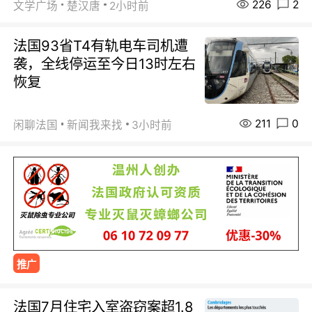
226
2
文学广场
楚汉唐
2小时前
法国93省T4有轨电车司机遭
袭，全线停运至今日13时左右
恢复
211
0
闲聊法国
新闻我来找
3小时前
推广
法国7月住宅入室盗窃案超1.8