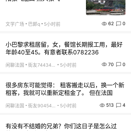
62
0
文学广场
巴郞q
5小时前
小巴黎求租居留，女，餐馆长期报工用，最好
年龄40至45。有意者联系0782236
70
0
闲聊法国
街友74434350
5小时前
很多房东可能觉得： 租客搬走以后，换一个新
租客，我就可以重新定租金了。 但在法国
513
4
闲聊法国
街友90454511
5小时前
有没有不结婚的兄弟？你们这日子是怎么过