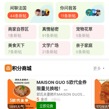
闲聊法国
你问我答
44条新帖
11条新帖
商家自荐区
真情秘密
宠物花草
1条新帖
91条新帖
5条新帖
美食天下
文学广场
亲子家庭
7条新帖
21条新帖
0条新帖
积分商城
更多
MAISON GUO 5欧代金券
限量兑换啦！ ...
郭氏夫妻肺片MAISON GUO5欧代金券限量兑换啦！
5
金币
5欧元
立即兑换
1891人气
1729人