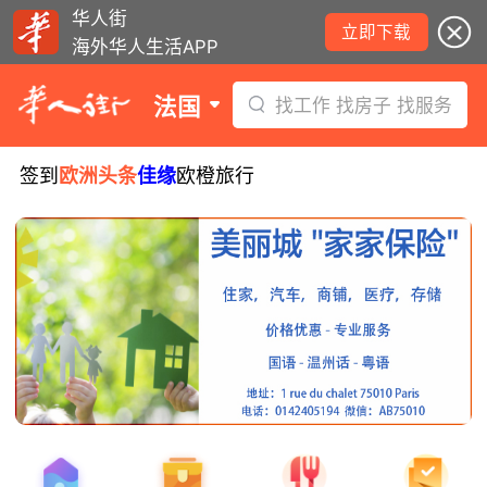
华人街
立即下载
海外华人生活APP
法国
找工作 找房子 找服务
签到
欧洲头条
佳缘
欧橙旅行