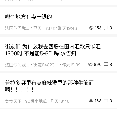
哪个地方有卖干锅的
153
0
法国你问我答
蓝天_Fr37z
昨天19:46
街友们 为什么我去西联往国内汇款只能汇
1500呀 不是能5-6千吗 求告知
890
8
法国你问我答
街友64823891
昨天19:09
普拉多哪里有卖麻辣烫里的那种牛筋面
啊！！！！！
168
0
美食天下
90后小地瓜
昨天18:46