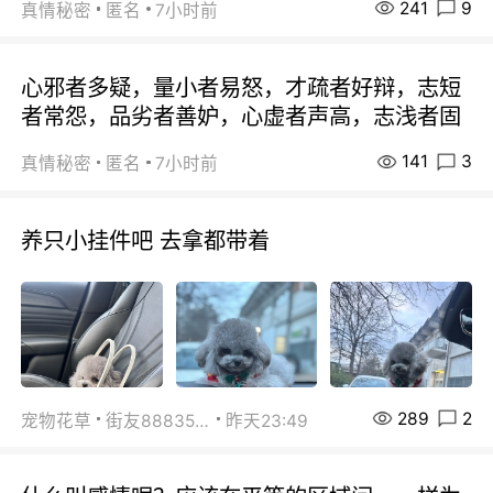
241
9
真情秘密
匿名
7小时前
心邪者多疑，量小者易怒，才疏者好辩，志短
者常怨，品劣者善妒，心虚者声高，志浅者固
141
3
真情秘密
匿名
7小时前
养只小挂件吧 去拿都带着
289
2
宠物花草
街友88835518
昨天23:49