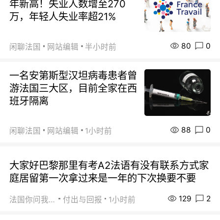
年新高！失业人数增至270
万，年轻人失业率超21%
80
0
闲聊法国
网站编辑
半小时前
一名安第斯型汉坦病毒患者曾
游法国三大区，目前全家在西
班牙隔离
88
0
闲聊法国
网站编辑
1小时前
大家好巴黎那里有考A2法语有没有联系方式家
庭居留第一次拿过来是一年的下次换要不要
129
2
法国你问我答
付出与回报
1小时前