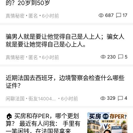
的？20岁到50岁
687
17
真情秘密
匿名
6小时前
骗男人就是要让他觉得自己是人上人；骗女人
就是要让她觉得自己是心上人。
230
5
真情秘密
匿名
6小时前
近期法国去西班牙，边境警察会检查什么哪些
证件？
329
4
闲聊法国
街友14004820
6小时前
🏠 买房和存PER，哪个更划
算？ 最近有人问我： 手里有
一笔闲钱，在法国是拿来