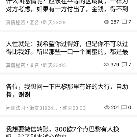
什么叫感情呢？应该在平等的区域间，一样为
对方考虑，如果有一方付出了，金钱，得不到
287
7
真情秘密
匿名
昨天23:28
人性就是：我希望你过得好，但是你不可以过
得比我好。所以那些一口一个闺蜜的，都是最
379
7
真情秘密
匿名
昨天23:05
各位，我想问一下巴黎那里有好的大行，自助
餐，谢谢
201
0
闲聊法国
街友31924072
昨天23:03
我想要微信转账，300欧7个点巴黎有人换