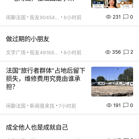
231
0
闲聊法国
街友90454511
6小时前
做过期的小朋友
356
2
文学广场
街友49168527
6小时前
法国“旅行者群体”占地后留下
损失，维修费用究竟由谁承
担？
191
0
闲聊法国
新闻我来找
7小时前
成全他人也是成就自己