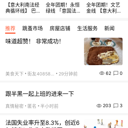
【意大利南法经
全年团期！永恒
全年团期！文艺
典循环线】 巴黎
绿线 「意国法
金线 【意大利一
上下 所有日期铁
南」巴黎上下 去
地】 循环7日游
发！ 全程四星级
意大利 南法 99
全程693欧/人起
推荐
跳蚤市场
房屋店铺
生活服务
新闻
宾馆 108欧/天起
欧/天起 ~包拼房
每周铁发！
全程756欧/位
味道超赞！ 非常成功！
62
0
美食天下
街友40858442
29分钟前
跟半黑一起上班的进来一下
203
3
真情秘密
匿名
半小时前
法国失业率升至8.3%，创近6