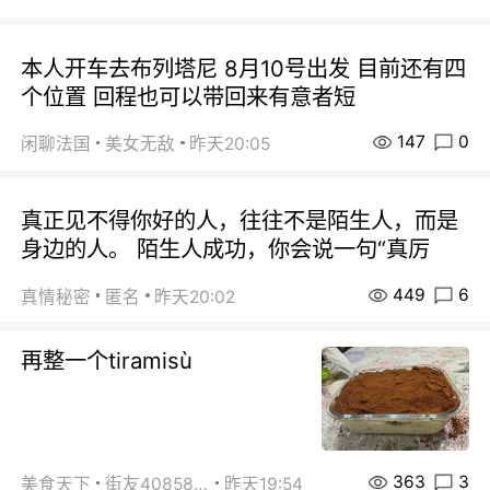
本人开车去布列塔尼 8月10号出发 目前还有四
个位置 回程也可以带回来有意者短
147
0
闲聊法国
美女无敌
昨天20:05
真正见不得你好的人，往往不是陌生人，而是
身边的人。 陌生人成功，你会说一句“真厉
449
6
真情秘密
匿名
昨天20:02
再整一个tiramisù
363
3
美食天下
街友40858442
昨天19:54