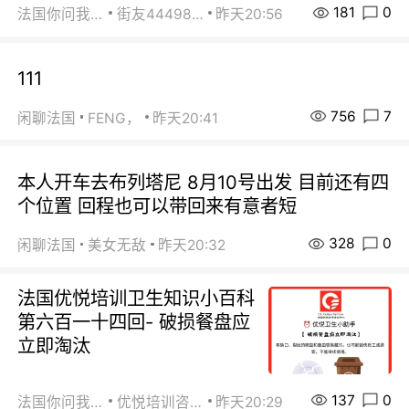
181
0
法国你问我答
街友44498484
昨天20:56
111
756
7
闲聊法国
FENG，
昨天20:41
本人开车去布列塔尼 8月10号出发 目前还有四
个位置 回程也可以带回来有意者短
328
0
闲聊法国
美女无敌
昨天20:32
法国优悦培训卫生知识小百科
第六百一十四回- 破损餐盘应
立即淘汰
137
0
法国你问我答
优悦培训咨询
昨天20:29