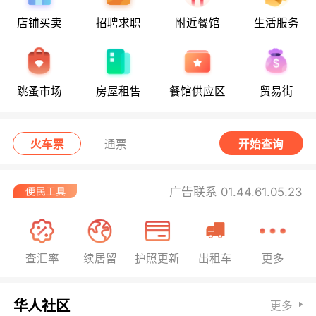
店铺买卖
招聘求职
附近餐馆
生活服务
跳蚤市场
房屋租售
餐馆供应区
贸易街
火车票
通票
开始查询
广告联系 01.44.61.05.23
查汇率
续居留
护照更新
出租车
更多
华人社区
更多