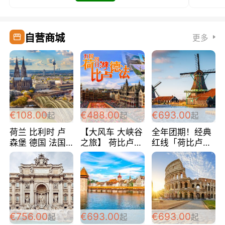
自营商城
更多
€108.00
€488.00
€693.00
起
起
起
荷兰 比利时 卢
【大风车 大峡谷
全年团期！经典
森堡 德国 法国
之旅】 荷比卢德
红线「荷比卢德
超爽玩遍西欧 循
法 巴黎上下 经
法」七天循环 五
环线 全程四星宾
典五国四日游
国 仅售99欧/人/
馆 108欧/人/天
488欧/人
天！巴黎上下！
包拼房~
€756.00
€693.00
€693.00
起
起
起