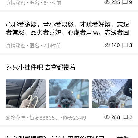
235
9
真情秘密
匿名
6小时前
心邪者多疑，量小者易怒，才疏者好辩，志短
者常怨，品劣者善妒，心虚者声高，志浅者固
140
3
真情秘密
匿名
7小时前
养只小挂件吧 去拿都带着
288
2
宠物花草
街友88835518
昨天23:49