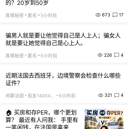
的？20岁到50岁
673
17
真情秘密
匿名
5小时前
骗男人就是要让他觉得自己是人上人；骗女人
就是要让她觉得自己是心上人。
226
4
真情秘密
匿名
6小时前
近期法国去西班牙，边境警察会检查什么哪些
证件？
321
4
闲聊法国
街友14004820
6小时前
🏠 买房和存PER，哪个更划
算？ 最近有人问我： 手里有
一笔闲钱，在法国是拿来