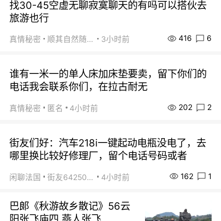
找30-45空虚无聊寂寞聊天的有吗可以搭伙去
旅游也行
416
6
真情秘密
顺其自然随缘
3小时前
谁有一米一的单人床加床垫要卖，留下你们的
电话我会联系你们，在拉古耐无
202
2
真情秘密
匿名
4小时前
街友们好：汽车218i一键起动电瓶没电了，去
哪里换比较好修理厂，留个电话号码或者
162
1
闲聊法国
街友64250024
4小时前
巴郞《秋游故乡散记》56云
阳张飞庙四 燕人张飞