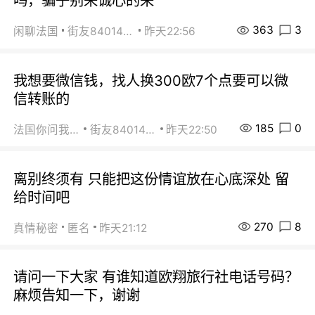
吗，骗子别来诚心的来
363
3
闲聊法国
街友84014588
昨天22:56
我想要微信钱，找人换300欧7个点要可以微
信转账的
185
0
法国你问我答
街友84014588
昨天22:50
离别终须有 只能把这份情谊放在心底深处 留
给时间吧
270
8
真情秘密
匿名
昨天21:12
请问一下大家 有谁知道欧翔旅行社电话号码？
麻烦告知一下，谢谢