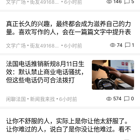
146
5
文学广场
街友49168527
6小时前
真正长久的兴趣，最终都会成为滋养自己的力
量。喜欢写作的人，会在一篇篇文字中提升表
74
1
文学广场
街友49168527
6小时前
法国电话推销新规8月11日生
效：默认禁止商业电话骚扰，
但这些电话仍可合法拨打
574
0
闲聊法国
新闻我来找
6小时前
让你不舒服的人，实际上是你让他太舒服了。
让你难过的人，说白了是你没让他难过。看不