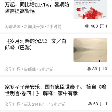
万起，同比增加7.1%，暑期防
盗需提高警惕
488
1
闲聊法国
新闻我来找
2小时前
《岁月河畔的沉思》 文／白
郎峰（巴黎）
89
0
文学广场
白郞峰
3小时前
家多孝子亲安乐，国有忠臣世泰平。 摘自《喻
世明言·卷四十》 解释：家中有孝
53
1
文学广场
街友21416156
3小时前