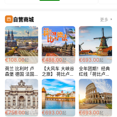
自营商城
更多
€108.00
€488.00
€693.00
起
起
起
荷兰 比利时 卢
【大风车 大峡谷
全年团期！经典
森堡 德国 法国
之旅】 荷比卢德
红线「荷比卢德
超爽玩遍西欧 循
法 巴黎上下 经
法」七天循环 五
环线 全程四星宾
典五国四日游
国 仅售99欧/人/
馆 108欧/人/天
488欧/人
天！巴黎上下！
包拼房~
€756.00
€693.00
€693.00
起
起
起