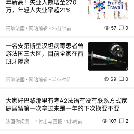
年新高！失业人数增至270
万，年轻人失业率超21%
57
0
闲聊法国
网站编辑
25分钟前
一名安第斯型汉坦病毒患者曾
游法国三大区，目前全家在西
班牙隔离
69
0
闲聊法国
网站编辑
半小时前
大家好巴黎那里有考A2法语有没有联系方式家
庭居留第一次拿过来是一年的下次换要不要
107
2
法国你问我答
付出与回报
1小时前