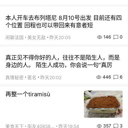
本人开车去布列塔尼 8月10号出发 目前还有四
个位置 回程也可以带回来有意者短
146
0
闲聊法国
美女无敌
昨天20:05
真正见不得你好的人，往往不是陌生人，而是
身边的人。 陌生人成功，你会说一句“真厉
446
6
真情秘密
匿名
昨天20:02
再整一个tiramisù
357
3
美食天下
街友40858442
昨天19:54