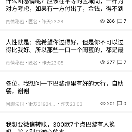
什么叫感情呢？应该在平等的区域间，一样为
对方考虑，如果有一方付出了，金钱，得不到
286
7
真情秘密
匿名
昨天23:28
人性就是：我希望你过得好，但是你不可以过
得比我好。所以那些一口一个闺蜜的，都是最
377
7
真情秘密
匿名
昨天23:05
各位，我想问一下巴黎那里有好的大行，自助
餐，谢谢
201
0
闲聊法国
街友31924072
昨天23:03
我想要微信转账，300欧7个点巴黎有人换