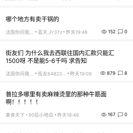
哪个地方有卖干锅的
152
0
法国你问我答
蓝天_Fr37z
昨天19:46
街友们 为什么我去西联往国内汇款只能汇
1500呀 不是能5-6千吗 求告知
879
8
法国你问我答
街友64823891
昨天19:09
普拉多哪里有卖麻辣烫里的那种牛筋面
啊！！！！！
167
0
美食天下
90后小地瓜
昨天18:46