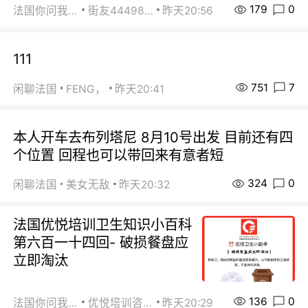
179
0
法国你问我答
街友44498484
昨天20:56
111
751
7
闲聊法国
FENG，
昨天20:41
本人开车去布列塔尼 8月10号出发 目前还有四
个位置 回程也可以带回来有意者短
324
0
闲聊法国
美女无敌
昨天20:32
法国优悦培训卫生知识小百科
第六百一十四回- 破损餐盘应
立即淘汰
136
0
法国你问我答
优悦培训咨询
昨天20:29