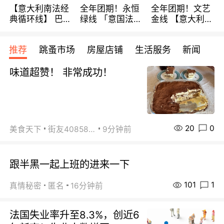
【意大利南法经
全年团期！永恒
全年团期！文艺
典循环线】 巴黎
绿线 「意国法
金线 【意大利一
上下 所有日期铁
南」巴黎上下 去
地】 循环7日游
发！ 全程四星级
意大利 南法 99
全程693欧/人起
推荐
跳蚤市场
房屋店铺
生活服务
新闻
宾馆 108欧/天起
欧/天起 ~包拼房
每周铁发！
全程756欧/位
味道超赞！ 非常成功！
20
0
美食天下
街友40858442
9分钟前
跟半黑一起上班的进来一下
101
1
真情秘密
匿名
16分钟前
法国失业率升至8.3%，创近6