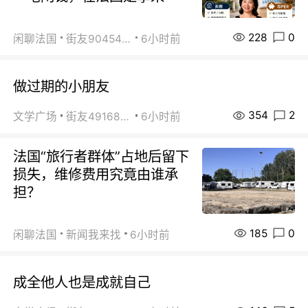
228
0
闲聊法国
街友90454511
6小时前
做过期的小朋友
354
2
文学广场
街友49168527
6小时前
法国“旅行者群体”占地后留下
损失，维修费用究竟由谁承
担？
185
0
闲聊法国
新闻我来找
6小时前
成全他人也是成就自己