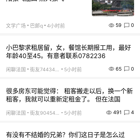
59
0
文学广场
巴郞q
4小时前
小巴黎求租居留，女，餐馆长期报工用，最好
年龄40至45。有意者联系0782236
65
0
闲聊法国
街友74434350
5小时前
很多房东可能觉得： 租客搬走以后，换一个新
租客，我就可以重新定租金了。 但在法国
491
4
闲聊法国
街友90454511
5小时前
有没有不结婚的兄弟？你们这日子是怎么过