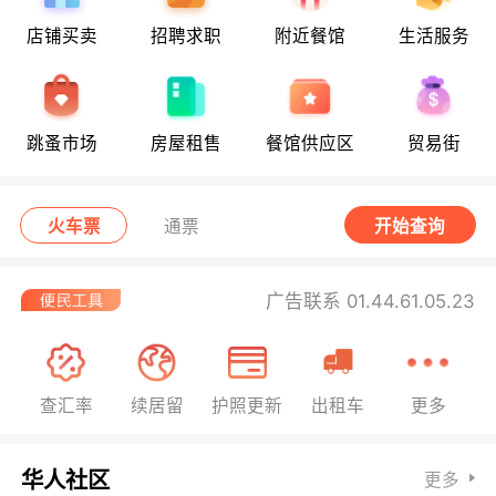
店铺买卖
招聘求职
附近餐馆
生活服务
跳蚤市场
房屋租售
餐馆供应区
贸易街
火车票
通票
开始查询
广告联系 01.44.61.05.23
查汇率
续居留
护照更新
出租车
更多
华人社区
更多