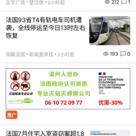
212
1
文学广场
楚汉唐
2小时前
法国93省T4有轨电车司机遭
袭，全线停运至今日13时左右
恢复
193
0
闲聊法国
新闻我来找
2小时前
推广
法国7月住宅入室盗窃案超1.8