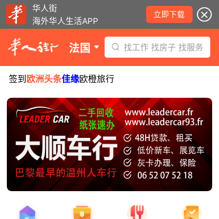
华人街
立即下载
海外华人生活APP
法国
找工作 找房子 找服务
签到
欧洲头条
佳缘
欧橙旅行