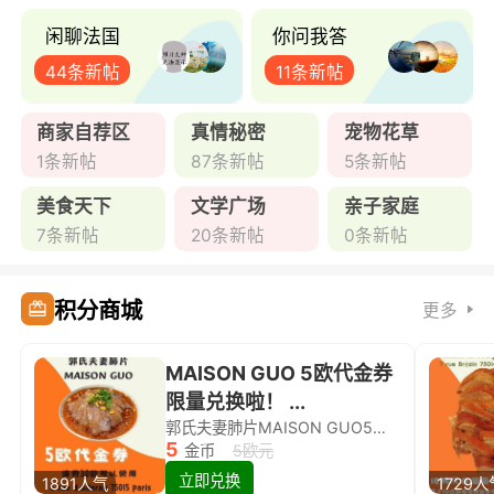
闲聊法国
你问我答
44条新帖
11条新帖
商家自荐区
真情秘密
宠物花草
1条新帖
87条新帖
5条新帖
美食天下
文学广场
亲子家庭
7条新帖
20条新帖
0条新帖
积分商城
更多
MAISON GUO 5欧代金券
限量兑换啦！ ...
郭氏夫妻肺片MAISON GUO5欧代金券限量兑换啦！
5
金币
5欧元
立即兑换
1891人气
1729人