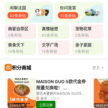
闲聊法国
你问我答
82条新帖
10条新帖
商家自荐区
真情秘密
宠物花草
0条新帖
83条新帖
2条新帖
美食天下
文学广场
亲子家庭
14条新帖
14条新帖
0条新帖
积分商城
更多
MAISON GUO 5欧代金券
限量兑换啦！ ...
郭氏夫妻肺片MAISON GUO5欧代金券限量兑换啦！
5
金币
5欧元
立即兑换
2093人气
1931人