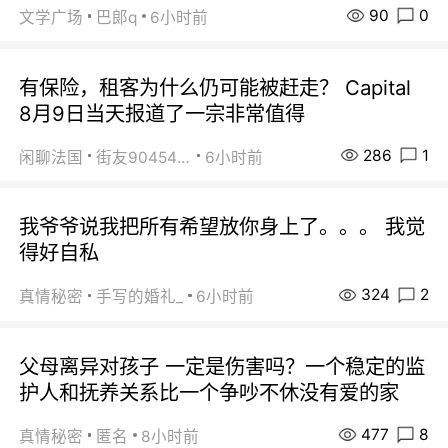
90
0
文学广场
巴郞q
6小时前
有保险，租客为什么仍可能被赶走？ Capital
8月9日当天报道了一宗非常值得
286
1
闲聊法国
街友90454511
6小时前
我爷爷说我把所有希望放你身上了。。。 我觉
得好自私
324
2
真情秘密
手写的婚礼_
6小时前
父母离异对孩子 一定是伤害吗？一个稳定的监
护人和抚养关系比一个争吵不休没有爱的家
477
8
真情秘密
匿名
8小时前