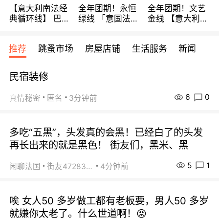
【意大利南法经
全年团期！永恒
全年团期！文艺
典循环线】 巴黎
绿线 「意国法
金线 【意大利一
上下 所有日期铁
南」巴黎上下 去
地】 循环7日游
发！ 全程四星级
意大利 南法 99
全程693欧/人起
推荐
跳蚤市场
房屋店铺
生活服务
新闻
宾馆 108欧/天起
欧/天起 ~包拼房
每周铁发！
全程756欧/位
民宿装修
6
0
真情秘密
匿名
3分钟前
多吃“五黑”，头发真的会黑！已经白了的头发
再长出来的就是黑色！ 街友们，黑米、黑
5
1
闲聊法国
街友472838572
4分钟前
唉 女人50 多岁做工都有老板要，男人50 多岁
就嫌你太老了。什么世道啊！😡