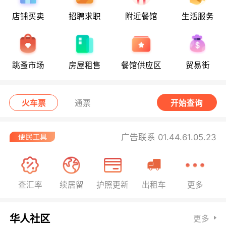
店铺买卖
招聘求职
附近餐馆
生活服务
跳蚤市场
房屋租售
餐馆供应区
贸易街
火车票
通票
开始查询
广告联系 01.44.61.05.23
查汇率
续居留
护照更新
出租车
更多
华人社区
更多