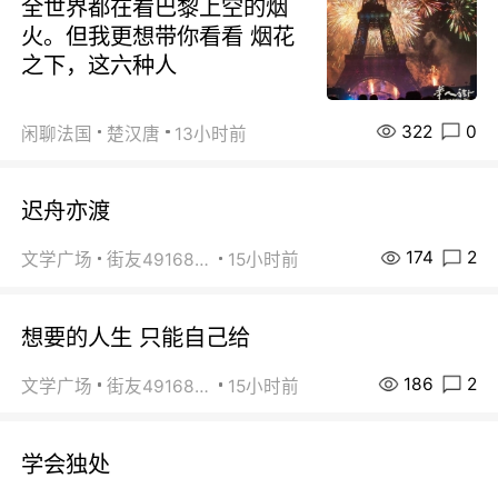
全世界都在看巴黎上空的烟
火。但我更想带你看看 烟花
之下，这六种人
322
0
闲聊法国
楚汉唐
13小时前
迟舟亦渡
174
2
文学广场
街友49168527
15小时前
想要的人生 只能自己给
186
2
文学广场
街友49168527
15小时前
学会独处