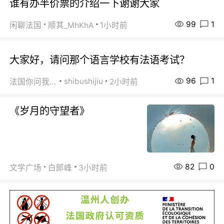
谁有办半价票的介绍一下谢谢大家
99
1
闲聊法国
顺其_MhKhA
1小时前
大家好，请问那个语言学校有法语考试？
96
1
shibushijiu
法国你问我答
2小时前
《岁月的守望者》
82
0
文学广场
白郞峰
3小时前