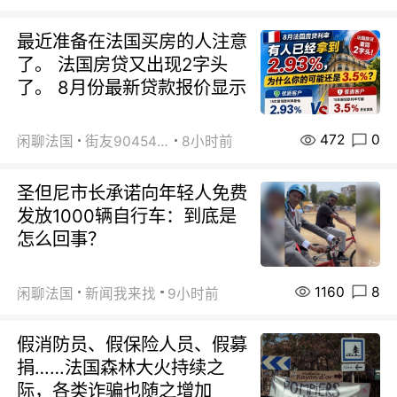
最近准备在法国买房的人注意
了。 法国房贷又出现2字头
了。 8月份最新贷款报价显示
472
0
闲聊法国
街友90454511
8小时前
圣但尼市长承诺向年轻人免费
发放1000辆自行车：到底是
怎么回事？
1160
8
闲聊法国
新闻我来找
9小时前
假消防员、假保险人员、假募
捐……法国森林大火持续之
际，各类诈骗也随之增加