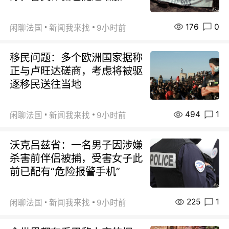
176
0
闲聊法国
新闻我来找
9小时前
移民问题：多个欧洲国家据称
正与卢旺达磋商，考虑将被驱
逐移民送往当地
494
1
闲聊法国
新闻我来找
9小时前
沃克吕兹省：一名男子因涉嫌
杀害前伴侣被捕，受害女子此
前已配有“危险报警手机”
225
1
闲聊法国
新闻我来找
9小时前