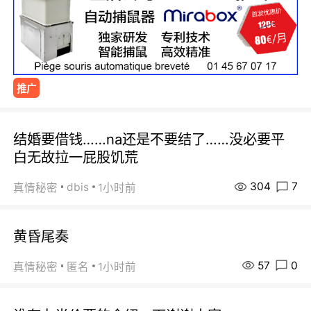
推广
结婚要借钱……na还是不要结了……没必要平
白无故拉一屁股饥荒
304
7
dbis
真情秘密
1小时前
黄昏尾奏
57
0
真情秘密
匿名
1小时前