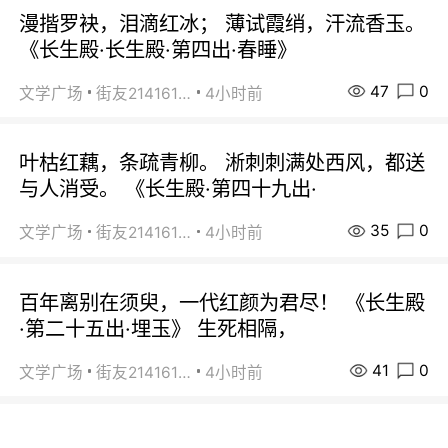
漫揩罗袂，泪滴红冰； 薄试霞绡，汗流香玉。
《长生殿·长生殿·第四出·春睡》
47
0
文学广场
街友21416156
4小时前
叶枯红藕，条疏青柳。 淅刺刺满处西风，都送
与人消受。 《长生殿·第四十九出·
35
0
文学广场
街友21416156
4小时前
百年离别在须臾，一代红颜为君尽！ 《长生殿
·第二十五出·埋玉》 生死相隔，
41
0
文学广场
街友21416156
4小时前