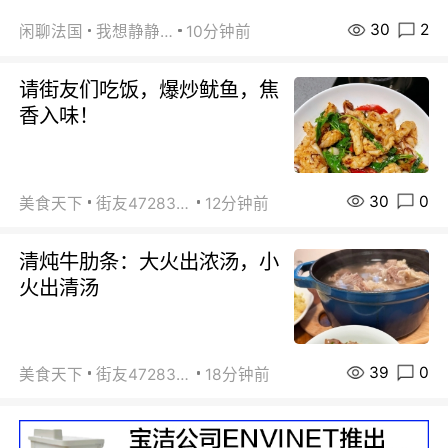
30
2
闲聊法国
我想静静…
10分钟前
请街友们吃饭，爆炒鱿鱼，焦
香入味！
30
0
美食天下
街友472838572
12分钟前
清炖牛肋条：大火出浓汤，小
火出清汤
39
0
美食天下
街友472838572
18分钟前