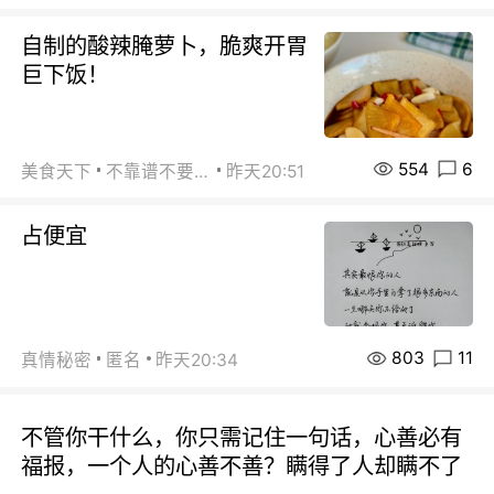
自制的酸辣腌萝卜，脆爽开胃
巨下饭！
554
6
美食天下
不靠谱不要联系
昨天20:51
占便宜
803
11
真情秘密
匿名
昨天20:34
不管你干什么，你只需记住一句话，心善必有
福报，一个人的心善不善？瞒得了人却瞒不了