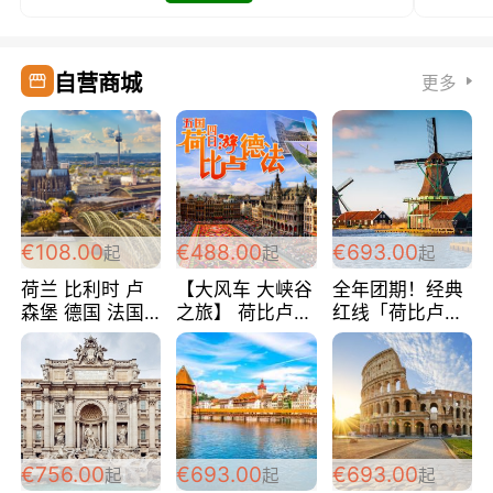
自营商城
更多
€108.00
€488.00
€693.00
起
起
起
荷兰 比利时 卢
【大风车 大峡谷
全年团期！经典
森堡 德国 法国
之旅】 荷比卢德
红线「荷比卢德
超爽玩遍西欧 循
法 巴黎上下 经
法」七天循环 五
环线 全程四星宾
典五国四日游
国 仅售99欧/人/
馆 108欧/人/天
488欧/人
天！巴黎上下！
包拼房~
€756.00
€693.00
€693.00
起
起
起