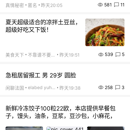
581
11
真情秘密
匿名
昨天20:05
夏天超级适合的凉拌土豆丝，
超级好吃又下饭！
539
5
美食天下
不靠谱不要联系
昨天19:51
急租居留报工 男 29岁 圆脸
258
3
elabed yuhua
闲聊法国
昨天19:38
新鲜冷冻饺子100粒22欧，本店提供早餐包
子，馒头，油条，豆浆，豆沙包，小麻花，