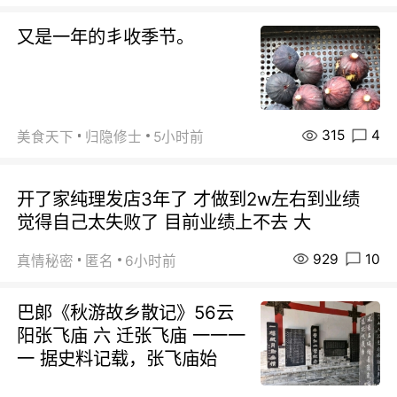
又是一年的丯收季节。
315
4
美食天下
归隐修士
5小时前
开了家纯理发店3年了 才做到2w左右到业绩
觉得自己太失败了 目前业绩上不去 大
929
10
真情秘密
匿名
6小时前
巴郞《秋游故乡散记》56云
阳张飞庙 六 迁张飞庙 一一一
一 据史料记载，张飞庙始