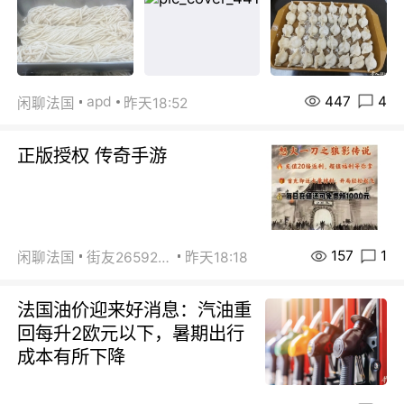
447
4
apd
闲聊法国
昨天18:52
正版授权 传奇手游
157
1
闲聊法国
街友26592800
昨天18:18
法国油价迎来好消息：汽油重
回每升2欧元以下，暑期出行
成本有所下降