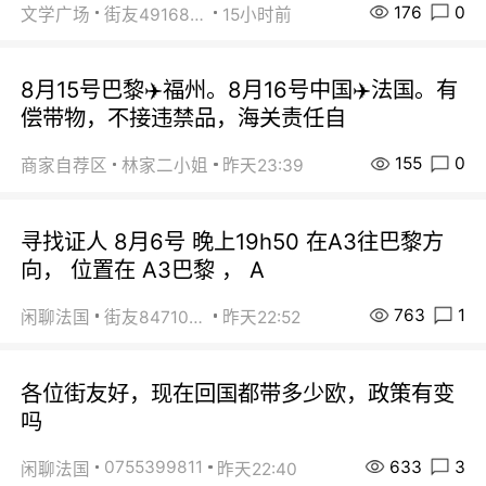
176
0
文学广场
街友49168527
15小时前
8月15号巴黎✈️福州。8月16号中国✈️法国。有
偿带物，不接违禁品，海关责任自
155
0
商家自荐区
林家二小姐
昨天23:39
寻找证人 8月6号 晚上19h50 在A3往巴黎方
向， 位置在 A3巴黎 ， A
763
1
闲聊法国
街友84710671
昨天22:52
各位街友好，现在回国都带多少欧，政策有变
吗
633
3
0755399811
闲聊法国
昨天22:40