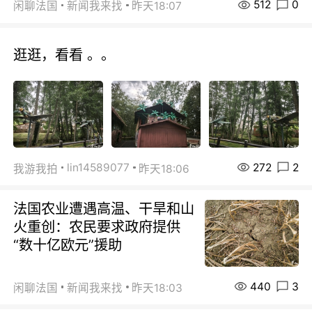
512
0
闲聊法国
新闻我来找
昨天18:07
逛逛，看看 。。
272
2
lin14589077
我游我拍
昨天18:06
法国农业遭遇高温、干旱和山
火重创：农民要求政府提供
“数十亿欧元”援助
440
3
闲聊法国
新闻我来找
昨天18:03