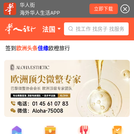
华人街
立即下载
海外华人生活APP
法国
找工作 找房子 找服务
签到
欧洲头条
佳缘
欧橙旅行