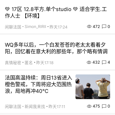
💚 17区 12.8平方.单个studio 💚 适合学生.工
作人士 【环境】
472
0
Simon_RIRIl
闲聊法国
昨天17:24
WQ多年以后，一个白发苍苍的老太太看着夕
阳，回忆着在意大利的那些年，那个略有情调
432
4
真情秘密
匿名
昨天17:18
法国高温持续：周日13省进入
橙色警戒，下周将迎大范围热
浪，局地再冲40℃
475
0
闲聊法国
新闻我来找
昨天17:11