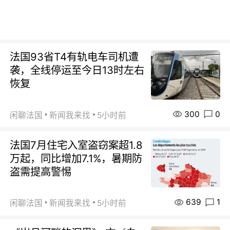
法国93省T4有轨电车司机遭
袭，全线停运至今日13时左右
恢复
300
0
闲聊法国
新闻我来找
5小时前
法国7月住宅入室盗窃案超1.8
万起，同比增加7.1%，暑期防
盗需提高警惕
639
1
闲聊法国
新闻我来找
5小时前