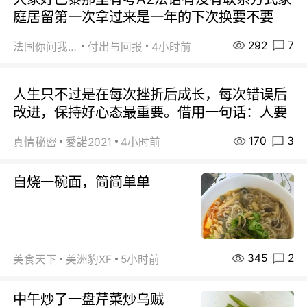
庭居留第一次拿过来是一年的下次换要不要
292
7
法国你问我答
付出与回报
4小时前
人生只不过是在每次挫折后成长，每次错误后
改进，保持好心态最重要。借用一句话：人要
170
3
真情秘密
愛諾2021
4小时前
自烧一碗面，简简单单
345
2
美食天下
美洲豹XF
5小时前
中午炒了一盘芹菜炒乌贼