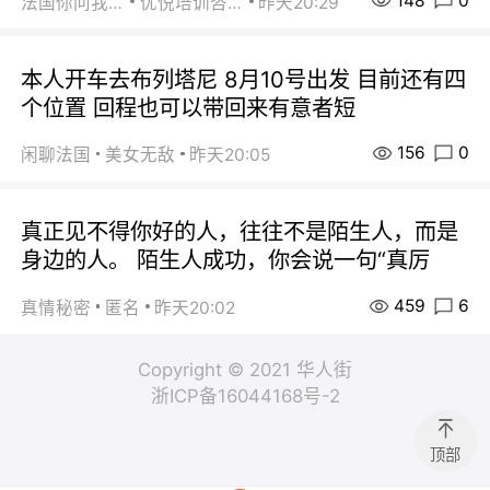
148
0
法国你问我答
优悦培训咨询
昨天20:29
本人开车去布列塔尼 8月10号出发 目前还有四
个位置 回程也可以带回来有意者短
156
0
闲聊法国
美女无敌
昨天20:05
真正见不得你好的人，往往不是陌生人，而是
身边的人。 陌生人成功，你会说一句“真厉
459
6
真情秘密
匿名
昨天20:02
Copyright © 2021 华人街
浙ICP备16044168号-2
顶部