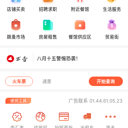
店铺买卖
招聘求职
附近餐馆
生活服务
八月十五警惕恐袭！
跳蚤市场
房屋租售
餐馆供应区
贸易街
八月十五警惕恐袭！
八月十五警惕恐袭！
火车票
通票
开始查询
广告联系 01.44.61.05.23
查汇率
续居留
护照更新
出租车
更多