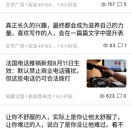
157
5
文学广场
街友49168527
9小时前
真正长久的兴趣，最终都会成为滋养自己的力
量。喜欢写作的人，会在一篇篇文字中提升表
83
1
文学广场
街友49168527
9小时前
法国电话推销新规8月11日生
效：默认禁止商业电话骚扰，
但这些电话仍可合法拨打
623
0
闲聊法国
新闻我来找
9小时前
让你不舒服的人，实际上是你让他太舒服了。
让你难过的人，说白了是你没让他难过。看不