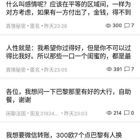
什么叫感情呢？应该在平等的区域间，一样为
对方考虑，如果有一方付出了，金钱，得不到
300
7
真情秘密
匿名
昨天23:28
人性就是：我希望你过得好，但是你不可以过
得比我好。所以那些一口一个闺蜜的，都是最
391
7
真情秘密
匿名
昨天23:05
各位，我想问一下巴黎那里有好的大行，自助
餐，谢谢
214
0
闲聊法国
街友31924072
昨天23:03
我想要微信转账，300欧7个点巴黎有人换