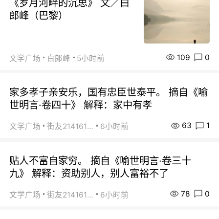
《岁月河畔的沉思》 文／白
郎峰（巴黎）
109
0
文学广场
白郞峰
5小时前
家多孝子亲安乐，国有忠臣世泰平。 摘自《喻
世明言·卷四十》 解释：家中有孝
63
1
文学广场
街友21416156
6小时前
贴人不富自家穷。 摘自《喻世明言·卷三十
九》 解释：资助别人，别人富裕不了
78
0
文学广场
街友21416156
6小时前