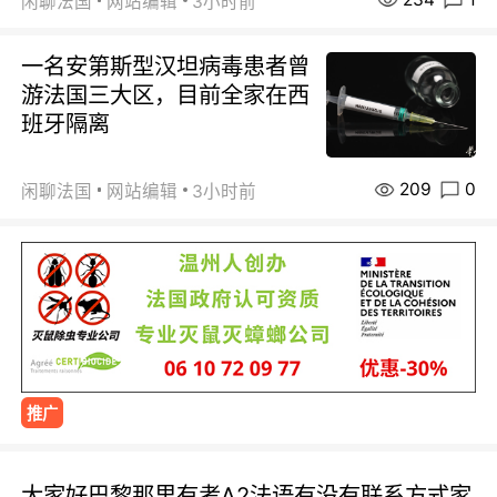
闲聊法国
网站编辑
3小时前
一名安第斯型汉坦病毒患者曾
游法国三大区，目前全家在西
班牙隔离
209
0
闲聊法国
网站编辑
3小时前
推广
大家好巴黎那里有考A2法语有没有联系方式家