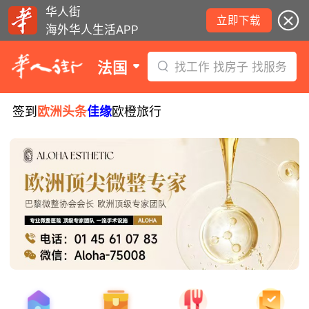
华人街
立即下载
海外华人生活APP
法国
找工作 找房子 找服务
签到
欧洲头条
佳缘
欧橙旅行