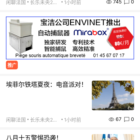
745
0
闲聊法国
长乐未央2015
1小时前
推广
埃菲尔铁塔夏夜：电音派对！
67
0
闲聊法国
长乐未央2015
1小时前
八月十五警惕恐袭！