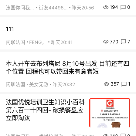
194
0
法国你问我答
街友44498484
昨天20:56
111
770
7
闲聊法国
FENG，
昨天20:41
本人开车去布列塔尼 8月10号出发 目前还有四
个位置 回程也可以带回来有意者短
357
1
闲聊法国
美女无敌
昨天20:32
法国优悦培训卫生知识小百科
第六百一十四回- 破损餐盘应
立即淘汰