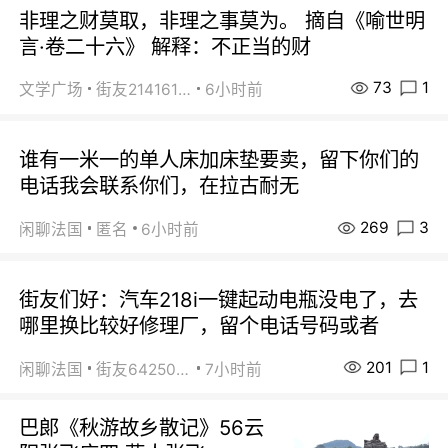
非理之财莫取，非理之事莫为。 摘自《喻世明
言·卷二十六》 解释：不正当的财
73
1
文学广场
街友21416156
6小时前
谁有一米一的单人床加床垫要卖，留下你们的
电话我会联系你们，在拉古耐无
269
3
闲聊法国
匿名
6小时前
街友们好：汽车218i一键起动电瓶没电了，去
哪里换比较好修理厂，留个电话号码或者
201
1
闲聊法国
街友64250024
7小时前
巴郞《秋游故乡散记》56云