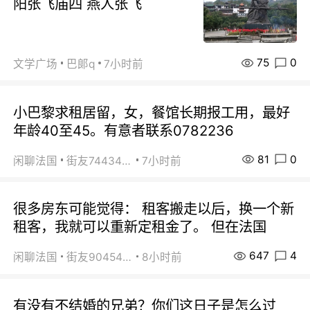
阳张飞庙四 燕人张飞
75
0
文学广场
巴郞q
7小时前
小巴黎求租居留，女，餐馆长期报工用，最好
年龄40至45。有意者联系0782236
81
0
闲聊法国
街友74434350
7小时前
很多房东可能觉得： 租客搬走以后，换一个新
租客，我就可以重新定租金了。 但在法国
647
4
闲聊法国
街友90454511
8小时前
有没有不结婚的兄弟？你们这日子是怎么过