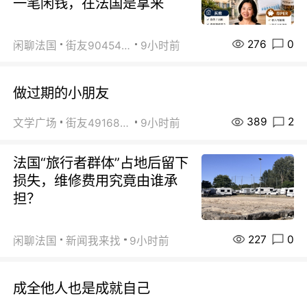
一笔闲钱，在法国是拿来
276
0
闲聊法国
街友90454511
9小时前
做过期的小朋友
389
2
文学广场
街友49168527
9小时前
法国“旅行者群体”占地后留下
损失，维修费用究竟由谁承
担？
227
0
闲聊法国
新闻我来找
9小时前
成全他人也是成就自己