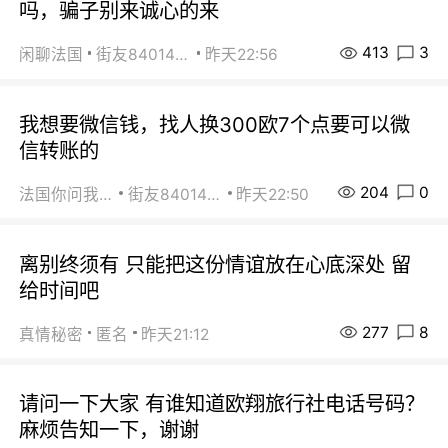
吗，骗子别来诚心的来
413
3
闲聊法国
街友84014588
昨天22:56
我想要微信钱，找人换300欧7个点要可以微
信转账的
204
0
法国你问我答
街友84014588
昨天22:50
离别终须有 只能把这份情谊放在心底深处 留
给时间吧
277
8
真情秘密
匿名
昨天21:12
请问一下大家 有谁知道欧翔旅行社电话号码？
麻烦告知一下，谢谢