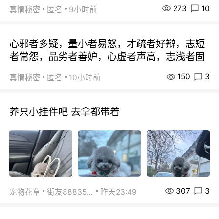
273
10
真情秘密
匿名
9小时前
心邪者多疑，量小者易怒，才疏者好辩，志短
者常怨，品劣者善妒，心虚者声高，志浅者固
150
3
真情秘密
匿名
10小时前
养只小挂件吧 去拿都带着
307
3
宠物花草
街友88835518
昨天23:49