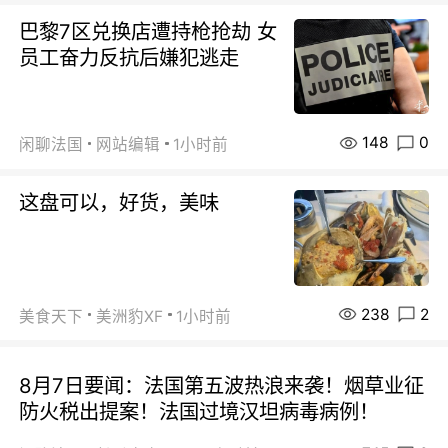
巴黎7区兑换店遭持枪抢劫 女
员工奋力反抗后嫌犯逃走
148
0
闲聊法国
网站编辑
1小时前
这盘可以，好货，美味
238
2
美食天下
美洲豹XF
1小时前
8月7日要闻：法国第五波热浪来袭！烟草业征
防火税出提案！法国过境汉坦病毒病例！