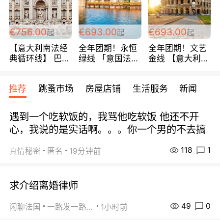
包拼房~
€756.00
€693.00
€693.00
起
起
起
【意大利南法经
全年团期！永恒
全年团期！文艺
典循环线】 巴黎
绿线 「意国法
金线 【意大利一
上下 所有日期铁
南」巴黎上下 去
地】 循环7日游
发！ 全程四星级
意大利 南法 99
全程693欧/人起
推荐
跳蚤市场
房屋店铺
生活服务
新闻
宾馆 108欧/天起
欧/天起 ~包拼房
每周铁发！
全程756欧/位
遇到一个吃软饭的，我骂他吃软饭 他还不开
心，我说的是实话啊。。。你一个男的不去搞
118
1
真情秘密
匿名
19分钟前
求介绍离婚律师
49
0
闲聊法国
一路发一路发
1小时前