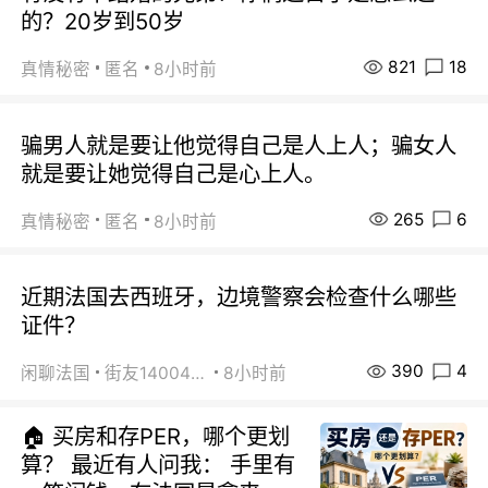
的？20岁到50岁
821
18
真情秘密
匿名
8小时前
骗男人就是要让他觉得自己是人上人；骗女人
就是要让她觉得自己是心上人。
265
6
真情秘密
匿名
8小时前
近期法国去西班牙，边境警察会检查什么哪些
证件？
390
4
闲聊法国
街友14004820
8小时前
🏠 买房和存PER，哪个更划
算？ 最近有人问我： 手里有