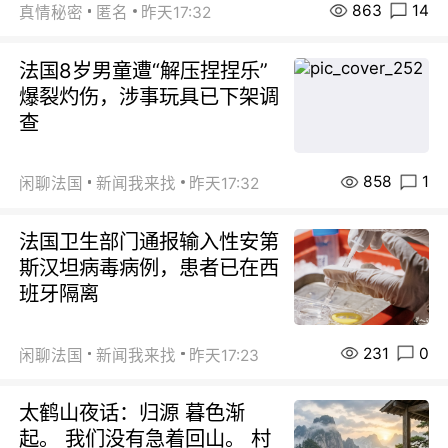
863
14
真情秘密
匿名
昨天17:32
法国8岁男童遭“解压捏捏乐”
爆裂灼伤，涉事玩具已下架调
查
858
1
闲聊法国
新闻我来找
昨天17:32
法国卫生部门通报输入性安第
斯汉坦病毒病例，患者已在西
班牙隔离
231
0
闲聊法国
新闻我来找
昨天17:23
太鹤山夜话：归源 暮色渐
起。 我们没有急着回山。 村