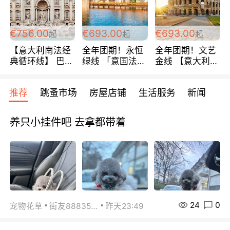
包拼房~
€756.00
€693.00
€693.00
起
起
起
【意大利南法经
全年团期！永恒
全年团期！文艺
典循环线】 巴黎
绿线 「意国法
金线 【意大利一
上下 所有日期铁
南」巴黎上下 去
地】 循环7日游
发！ 全程四星级
意大利 南法 99
全程693欧/人起
推荐
跳蚤市场
房屋店铺
生活服务
新闻
宾馆 108欧/天起
欧/天起 ~包拼房
每周铁发！
全程756欧/位
养只小挂件吧 去拿都带着
24
0
宠物花草
街友88835518
昨天23:49