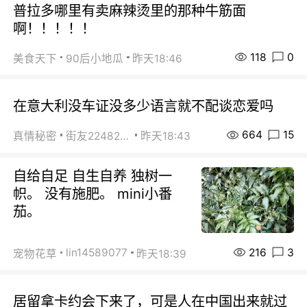
普拉多哪里有卖麻辣烫里的那种牛筋面
啊！！！！！
118
0
美食天下
90后小地瓜
昨天18:46
在意大利没车证没多少语言就不配谈恋爱吗
664
15
真情秘密
街友22482465
昨天18:43
自给自足 自生自养 独树一
帜。 没有施肥。 mini小番
茄。
216
3
lin14589077
宠物花草
昨天18:39
居留拿卡约会下来了，可是人在中国出来就过