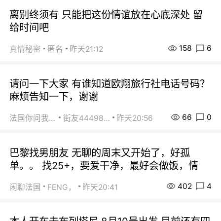
离别终须有 只能把这份情谊放在心底深处 留
给时间吧
158
6
真情秘密
匿名
昨天21:12
请问一下大家 有谁知道欧翔旅行社电话号码？
麻烦告知一下，谢谢
66
0
法国你问我答
街友44498484
昨天20:56
巴黎找男朋友 无聊的周末又开始了，好孤
单。。 找25+，要爱干净，最好会做饭，情
402
4
闲聊法国
FENG，
昨天20:41