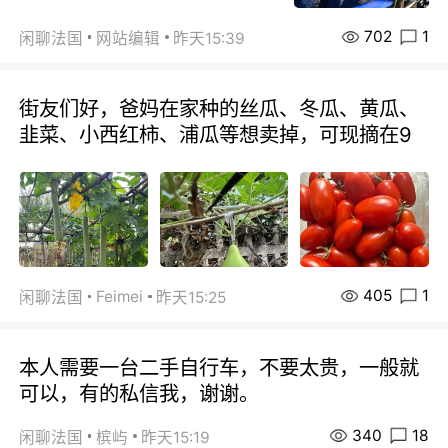
702
1
闲聊法国
网站编辑
昨天15:39
街友们好，爸妈在家种的丝瓜、冬瓜、黄瓜、
韭菜、小西红柿、浦瓜等想卖掉，可现摘在9
405
1
Feimei
闲聊法国
昨天15:25
本人需要一台二手自行车，不要太贵，一般就
可以，有的私信我，谢谢。
340
18
闲聊法国
槟屿
昨天15:19