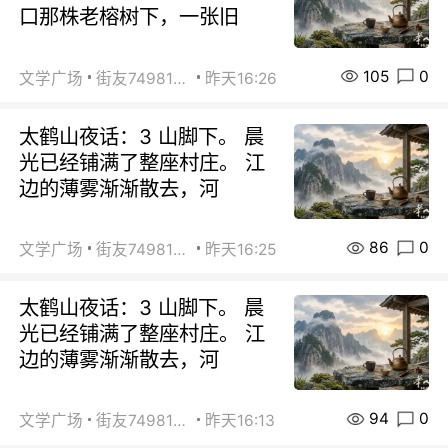
口那株老榕树下，一张旧
105
0
文学广场
街友74981146
昨天16:26
太鹤山夜话：3 山脚下。 晨
光已经铺满了整座村庄。 江
边的薄雾渐渐散去，河
86
0
文学广场
街友74981146
昨天16:25
太鹤山夜话：3 山脚下。 晨
光已经铺满了整座村庄。 江
边的薄雾渐渐散去，河
94
0
文学广场
街友74981146
昨天16:13