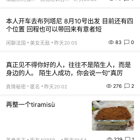
本人开车去布列塔尼 8月10号出发 目前还有四
个位置 回程也可以带回来有意者短
83
0
闲聊法国
美女无敌
昨天20:05
真正见不得你好的人，往往不是陌生人，而是
身边的人。 陌生人成功，你会说一句“真厉
276
2
真情秘密
匿名
昨天20:02
再整一个tiramisù
229
1