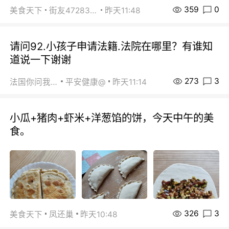
359
0
美食天下
街友472838572
昨天11:48
请问92.小孩子申请法籍.法院在哪里？有谁知
道说一下谢谢
273
3
法国你问我答
平安健康@
昨天11:14
小瓜+猪肉+虾米+洋葱馅的饼，今天中午的美
食。
326
3
美食天下
凤还巢
昨天10:48