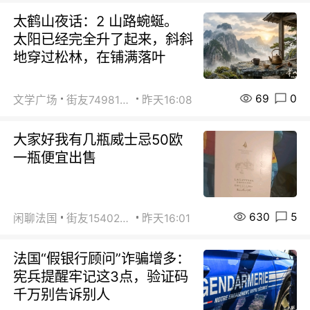
太鹤山夜话：2 山路蜿蜒。
太阳已经完全升了起来，斜斜
地穿过松林，在铺满落叶
69
0
文学广场
街友74981146
昨天16:08
大家好我有几瓶威士忌50欧
一瓶便宜出售
630
5
闲聊法国
街友15402223
昨天16:01
法国“假银行顾问”诈骗增多：
宪兵提醒牢记这3点，验证码
千万别告诉别人