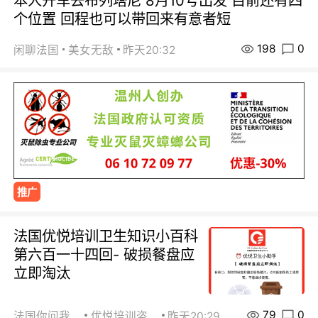
本人开车去布列塔尼 8月10号出发 目前还有四
个位置 回程也可以带回来有意者短
198
0
闲聊法国
美女无敌
昨天20:32
推广
法国优悦培训卫生知识小百科
第六百一十四回- 破损餐盘应
立即淘汰
79
0
法国你问我答
优悦培训咨询
昨天20:29