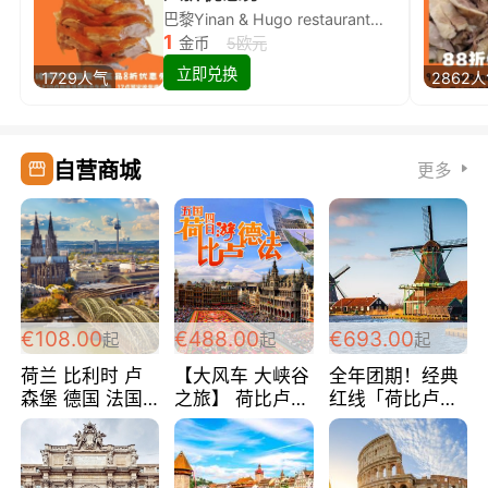
巴黎Yinan & Hugo restaurant除简餐类全场8折
1
金币
5欧元
立即兑换
1729人气
2862
自营商城
更多
€108.00
€488.00
€693.00
起
起
起
荷兰 比利时 卢
【大风车 大峡谷
全年团期！经典
森堡 德国 法国
之旅】 荷比卢德
红线「荷比卢德
超爽玩遍西欧 循
法 巴黎上下 经
法」七天循环 五
环线 全程四星宾
典五国四日游
国 仅售99欧/人/
馆 108欧/人/天
488欧/人
天！巴黎上下！