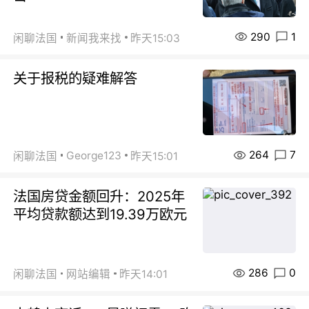
290
1
闲聊法国
新闻我来找
昨天15:03
关于报税的疑难解答
264
7
George123
闲聊法国
昨天15:01
法国房贷金额回升：2025年
平均贷款额达到19.39万欧元
286
0
闲聊法国
网站编辑
昨天14:01