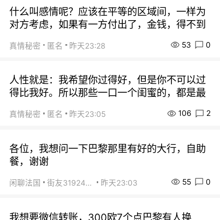
什么叫感情呢？应该在平等的区域间，一样为
对方考虑，如果有一方付出了，金钱，得不到
53
0
真情秘密
匿名
昨天23:28
人性就是：我希望你过得好，但是你不可以过
得比我好。所以那些一口一个闺蜜的，都是最
106
2
真情秘密
匿名
昨天23:05
各位，我想问一下巴黎那里有好的大行，自助
餐，谢谢
55
0
闲聊法国
街友31924072
昨天23:03
我想要微信转账，300欧7个点巴黎有人换