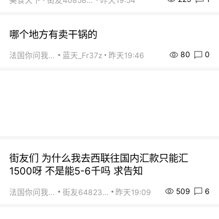
美食天下
街友40858442
昨天19:54
哪个地方有卖干锅的
80
0
法国你问我答
蓝天_Fr37z
昨天19:46
街友们 为什么我去西联往国内汇款只能汇
1500呀 不是能5-6千吗 求告知
509
6
法国你问我答
街友64823891
昨天19:09