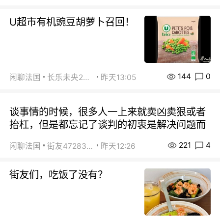
U超市有机豌豆胡萝卜召回！
144
0
闲聊法国
长乐未央2015
昨天13:05
谈事情的时候，很多人一上来就卖凶卖狠或者
抬杠，但是都忘记了谈判的初衷是解决问题而
221
4
闲聊法国
街友472838572
昨天12:26
街友们，吃饭了没有？