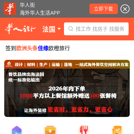
华人街
立即下载
海外华人生活APP
法国
找工作 找房子 找服务
签到
欧洲头条
佳缘
欧橙旅行
8月6日要闻：法国医学实习名额大增！