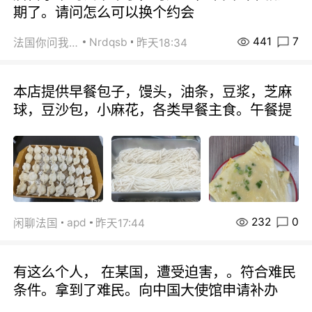
期了。请问怎么可以换个约会
441
7
Nrdqsb
法国你问我答
昨天18:34
本店提供早餐包子，馒头，油条，豆浆，芝麻
球，豆沙包，小麻花，各类早餐主食。午餐提
232
0
apd
闲聊法国
昨天17:44
有这么个人， 在某国，遭受迫害，。符合难民
条件。拿到了难民。向中国大使馆申请补办