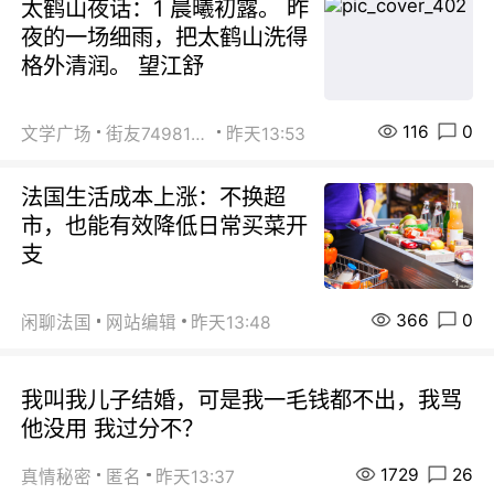
太鹤山夜话：1 晨曦初露。 昨
夜的一场细雨，把太鹤山洗得
格外清润。 望江舒
116
0
文学广场
街友74981146
昨天13:53
法国生活成本上涨：不换超
市，也能有效降低日常买菜开
支
366
0
闲聊法国
网站编辑
昨天13:48
我叫我儿子结婚，可是我一毛钱都不出，我骂
他没用 我过分不？
1729
26
真情秘密
匿名
昨天13:37