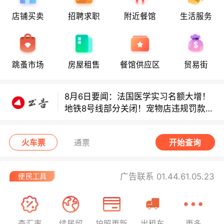
地铁8号线部分关闭！宠物店违规罚款出
店铺买卖
招聘求职
附近餐馆
生活服务
炉！
巴黎地铁音乐家海选启动！
跳蚤市场
房屋租售
餐馆供应区
贸易街
8月6日要闻：法国医学实习名额大增！
地铁8号线部分关闭！宠物店违规罚款出
炉！
巴黎地铁音乐家海选启动！
火车票
通票
开始查询
广告联系 01.44.61.05.23
查汇率
续居留
护照更新
出租车
更多