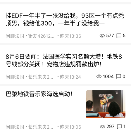
挂EDF一年半了一张没给我，93区一个有点秃
顶男，钱给他300，一年半了没给我一
577
5
闲聊法国
街友42612092
昨天13:36
8月6日要闻：法国医学实习名额大增！地铁8
号线部分关闭！宠物店违规罚款出炉！
1004
0
闲聊法国
长乐未央2015
昨天13:24
巴黎地铁音乐家海选启动！
297
1
闲聊法国
长乐未央2015
昨天13:06