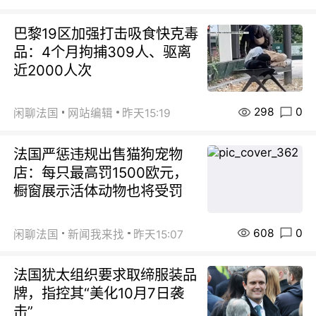
巴黎19区加强打击吸食快克毒
品：4个月拘捕309人、驱离
近2000人次
298
0
闲聊法国
网站编辑
昨天15:19
法国严惩违规出售猫狗宠物
店：每只最高罚1500欧元，
橱窗展示活体动物也将受罚
608
0
闲聊法国
新闻我来找
昨天15:07
法国犹太组织要求取缔服装品
牌，指控其“美化10月7日袭
击”