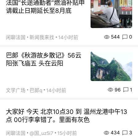
法国“长途通勤者”燃油补贴申
请截止日期延长至8月底
544
0
闲聊法国
新闻我来找
14小时前
巴郞《秋游故乡散记》56云
阳张飞庙五 头在云阳
96
1
文学广场
巴郞q
14小时前
大家好 今天 北京10点30 到 温州龙港中午13
点 00行李拿错了。里面有灰色
434
3
闲聊法国
@国_uz5i7
15小时前