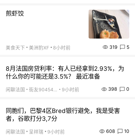
煎虾饺
319
5
美食天下
美洲豹XF
8小时前
8月法国房贷利率：有人已经拿到2.93%，为
什么你的可能还是3.5%？ 最近准备
398
0
闲聊法国
街友90454511
9小时前
同胞们，巴黎4区Bred银行避免，我是受害
者，谷歌打分3,7分
608
10
闲聊法国
呈祥瑞
9小时前