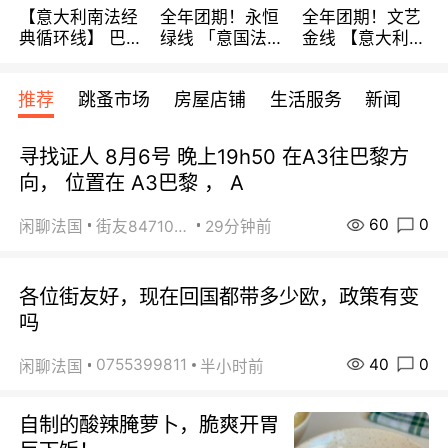
【意大利南法经
全年团期！永恒
全年团期！文艺
典循环线】 巴黎
绿线 「意国法
金线 【意大利一
上下 所有日期铁
南」巴黎上下 去
地】 循环7日游
发！ 全程四星级
意大利 南法 99
全程693欧/人起
推荐
跳蚤市场
房屋店铺
生活服务
新闻
宾馆 108欧/天起
欧/天起 ~包拼房
每周铁发！
全程756欧/位
寻找证人 8月6号 晚上19h50 在A3往巴黎方
向， 位置在 A3巴黎 ， A
60
0
闲聊法国
街友84710671
29分钟前
各位街友好，现在回国都带多少欧，政策有变
吗
40
0
0755399811
闲聊法国
半小时前
自制的酸辣腌萝卜，脆爽开胃