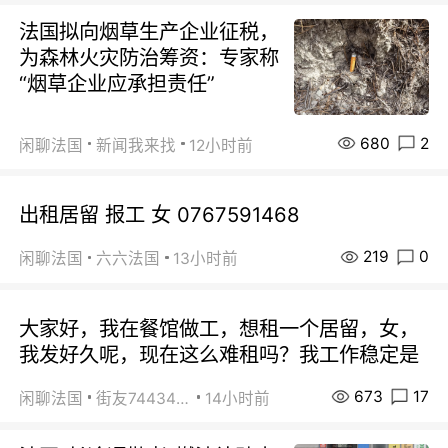
法国拟向烟草生产企业征税，
为森林火灾防治筹资：专家称
“烟草企业应承担责任”
680
2
闲聊法国
新闻我来找
12小时前
出租居留 报工 女 0767591468
219
0
闲聊法国
六六法国
13小时前
大家好，我在餐馆做工，想租一个居留，女，
我发好久呢，现在这么难租吗？我工作稳定是
673
17
闲聊法国
街友74434350
14小时前