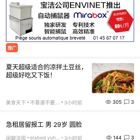
推广
夏天超级适合的凉拌土豆丝，
超级好吃又下饭！
305
3
美食天下
不靠谱不要联系
3小时前
急租居留报工 男 29岁 圆脸
144
3
elabed yuhua
闲聊法国
3小时前