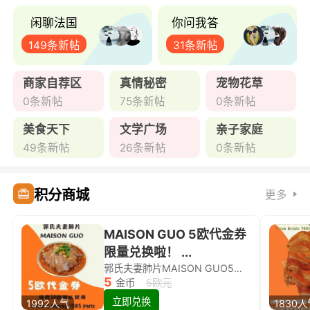
闲聊法国
你问我答
149条新帖
31条新帖
商家自荐区
真情秘密
宠物花草
0条新帖
75条新帖
0条新帖
美食天下
文学广场
亲子家庭
49条新帖
26条新帖
0条新帖
积分商城
更多
MAISON GUO 5欧代金券
限量兑换啦！ ...
郭氏夫妻肺片MAISON GUO5欧代金券限量兑换啦！
5
金币
5欧元
立即兑换
1992人气
1830