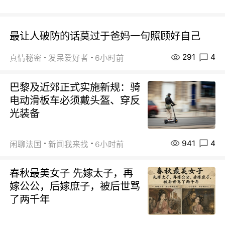
最让人破防的话莫过于爸妈一句照顾好自己
291
4
真情秘密
发呆爱好者
6小时前
巴黎及近郊正式实施新规：骑
电动滑板车必须戴头盔、穿反
光装备
941
4
闲聊法国
新闻我来找
6小时前
春秋最美女子 先嫁太子，再
嫁公公，后嫁庶子，被后世骂
了两千年