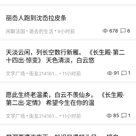
丽岙人跑到沈岙拉皮条
678
6
闲聊法国
逝去的生活
9小时前
天淡云闲，列长空数行新雁。 《长生殿·第二
十四出·惊变》 天色清淡，白云悠
91
1
文学广场
街友21416156
11小时前
愿此生终老温柔，白云不羡仙乡。 《长生殿·
第二出·定情》 希望今生在你的温
85
1
文学广场
街友21416156
11小时前