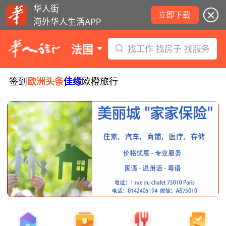
华人街
立即下载
海外华人生活APP
法国
找工作 找房子 找服务
签到
欧洲头条
佳缘
欧橙旅行