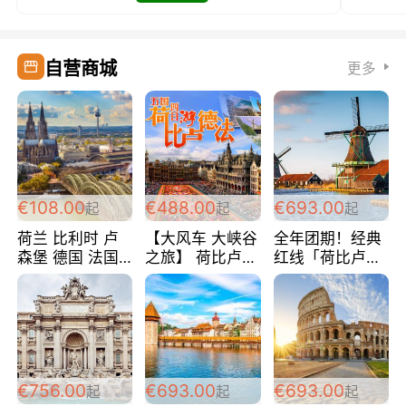
自营商城
更多
€108.00
€488.00
€693.00
起
起
起
荷兰 比利时 卢
【大风车 大峡谷
全年团期！经典
森堡 德国 法国
之旅】 荷比卢德
红线「荷比卢德
超爽玩遍西欧 循
法 巴黎上下 经
法」七天循环 五
环线 全程四星宾
典五国四日游
国 仅售99欧/人/
馆 108欧/人/天
488欧/人
天！巴黎上下！
包拼房~
€756.00
€693.00
€693.00
起
起
起