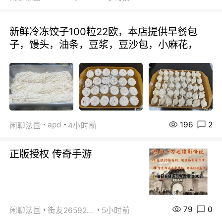
新鲜冷冻饺子100粒22欧，本店提供早餐包
子，馒头，油条，豆浆，豆沙包，小麻花，
196
2
apd
闲聊法国
4小时前
正版授权 传奇手游
79
0
闲聊法国
街友26592800
5小时前