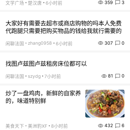
359
3
文学广场
楚汉唐
6小时前
大家好有需要去超市或商店购物的吗本人免费
代跑腿只需要把购买物品的钱给我就行需要的
307
0
zhang0958
闲聊法国
6小时前
找图卢兹图卢兹租房床位都可以
81
0
szydg
闲聊法国
7小时前
炒了一盘鸡肉，新鲜的自家养
的，味道特别鲜
432
6
美食天下
美洲豹XF
8小时前