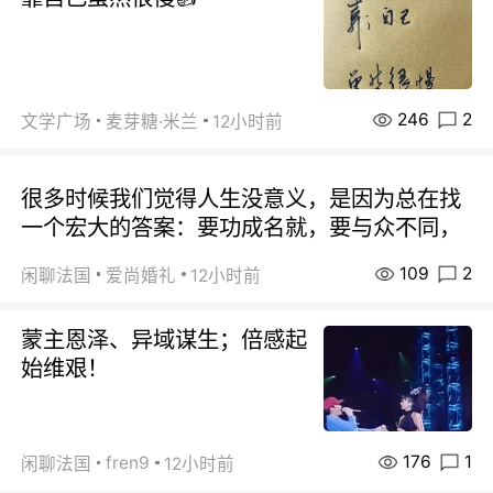
246
2
文学广场
麦芽糖·米兰
12小时前
很多时候我们觉得人生没意义，是因为总在找
一个宏大的答案：要功成名就，要与众不同，
109
2
闲聊法国
爱尚婚礼
12小时前
蒙主恩泽、异域谋生；倍感起
始维艰！
176
1
fren9
闲聊法国
12小时前