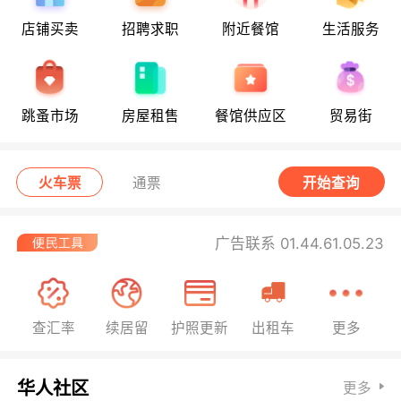
店铺买卖
招聘求职
附近餐馆
生活服务
跳蚤市场
房屋租售
餐馆供应区
贸易街
火车票
通票
开始查询
广告联系 01.44.61.05.23
查汇率
续居留
护照更新
出租车
更多
华人社区
更多