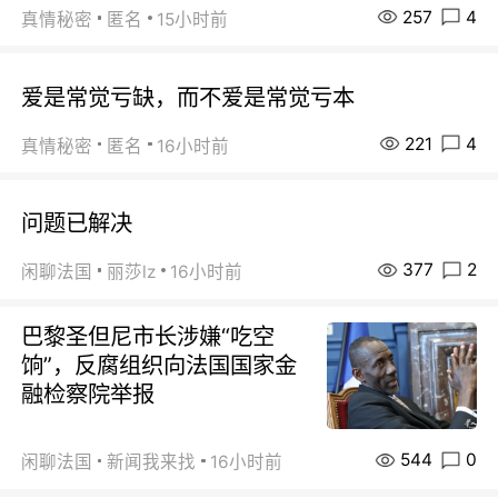
257
4
真情秘密
匿名
15小时前
爱是常觉亏缺，而不爱是常觉亏本
221
4
真情秘密
匿名
16小时前
问题已解决
377
2
闲聊法国
丽莎lz
16小时前
巴黎圣但尼市长涉嫌“吃空
饷”，反腐组织向法国国家金
融检察院举报
544
0
闲聊法国
新闻我来找
16小时前