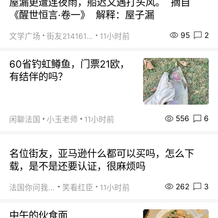
屋漏更遭连夜雨，船迟又遇打头风。 摘自
《醒世恒言·卷一》 解释：屋子漏
95
2
文学广场
街友21416156
11小时前
60省钓虹鳟鱼，门票21欧，
有结伴的吗？
556
6
闲聊法国
小玉老师
11小时前
名位街友，亚马逊什么都可以买吗，怎么下
载，是不是还要认证，很麻烦吗
262
3
法国你问我答
笑看红臣
11小时前
中午的伙食面