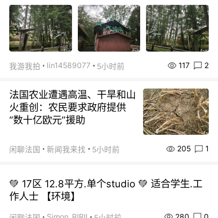
117
2
lin14589077
我游我拍
5小时前
法国农业遭遇高温、干旱和山
火重创：农民要求政府提供
“数十亿欧元”援助
205
1
闲聊法国
新闻我来找
5小时前
💚 17区 12.8平方.单个studio 💚 适合学生.工
作人士 【环境】
280
0
Simon_RIRIl
闲聊法国
5小时前