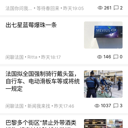
261
2
法国你问我答
等待春回来
昨天19:05
出七星蓝莓爆珠一条
146
0
Ritta
闲聊法国
昨天18:17
法国拟全国强制骑行戴头盔，
自行车、电动滑板车等或将统
一规定
1037
3
闲聊法国
新闻我来找
昨天17:46
巴黎多个街区“禁止外带酒类