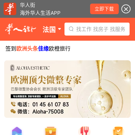
华人街
立即下载
海外华人生活APP
法国
找工作 找房子 找服务
签到
欧洲头条
佳缘
欧橙旅行
8月5日要闻：易捷航空八月罢工预警！
数字度假支票使用受限！警惕网络募捐
骗局！
无栏杆收费站逃费将重罚！