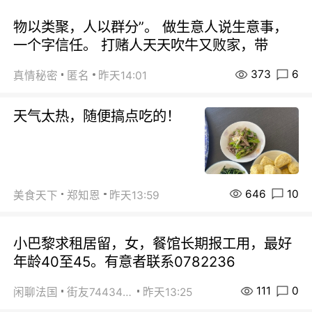
物以类聚，人以群分”。 做生意人说生意事，
一个字信任。 打赌人天天吹牛又败家，带
373
6
真情秘密
匿名
昨天14:01
天气太热，随便搞点吃的！
646
10
美食天下
郑知恩
昨天13:59
小巴黎求租居留，女，餐馆长期报工用，最好
年龄40至45。有意者联系0782236
111
0
闲聊法国
街友74434350
昨天13:25