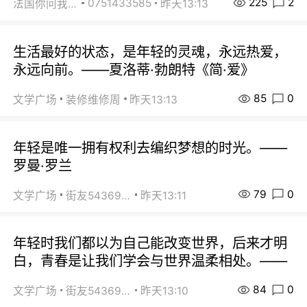
225
2
0751433585
法国你问我答
昨天13:13
生活最好的状态，是年轻的灵魂，永远热爱，
永远向前。——夏洛蒂·勃朗特《简·爱》
85
0
文学广场
装修维修周
昨天13:13
年轻是唯一拥有权利去编织梦想的时光。——
罗曼·罗兰
79
0
文学广场
街友54369822
昨天13:11
年轻时我们都以为自己能改变世界，后来才明
白，青春是让我们学会与世界温柔相处。——
84
0
文学广场
街友54369822
昨天13:10