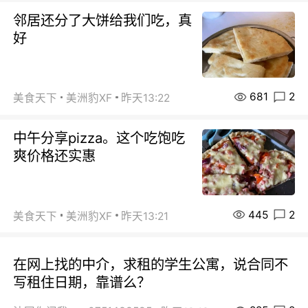
邻居还分了大饼给我们吃，真
好
681
2
美食天下
美洲豹XF
昨天13:22
中午分享pizza。这个吃饱吃
爽价格还实惠
445
2
美食天下
美洲豹XF
昨天13:21
在网上找的中介，求租的学生公寓，说合同不
写租住日期，靠谱么？