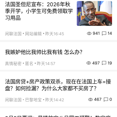
法国圣但尼宣布：2026年秋
季开学，小学生可免费领取学
习用品
941
14
闲聊法国
网站编辑
昨天16:45
我嫉妒他比我帅比我有钱 怎么办？
497
19
真情秘密
匿名
昨天14:57
法国房贷+房产政策双杀，现在在法国上车=接
盘？如何捡漏？为什么大家都不买房了？
467
0
闲聊法国
巴黎地宝
昨天14:42