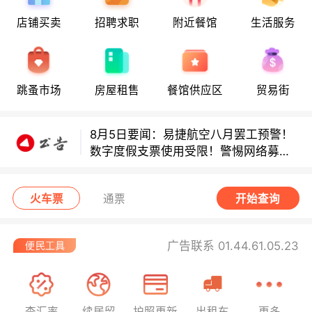
店铺买卖
招聘求职
附近餐馆
生活服务
多款避孕套因安全缺陷召回！
多款避孕套因安全缺陷召回！
跳蚤市场
房屋租售
餐馆供应区
贸易街
8月5日要闻：易捷航空八月罢工预警！
数字度假支票使用受限！警惕网络募捐
骗局！
无栏杆收费站逃费将重罚！
火车票
通票
开始查询
广告联系 01.44.61.05.23
查汇率
续居留
护照更新
出租车
更多