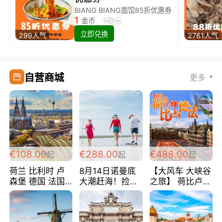
BIANG BIANG面馆85折优惠券
1
金币
5欧元
立即兑换
299人气
2761人气
自营商城
更多
€108.00
€288.00
€488.00
起
起
起
荷兰 比利时 卢
8月14日诺曼底
【大风车 大峡谷
森堡 德国 法国
大潮赶海！捡海
之旅】 荷比卢德
超爽玩遍西欧 循
鲜！轻轻松松海
法 巴黎上下 经
环线 全程四星宾
边爽玩三日游
典五国四日游
馆 108欧/人/天
288欧/人
488欧/人