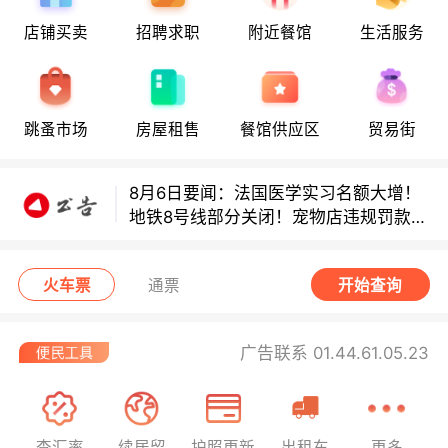
8月6日要闻：法国医学实习名额大增！
店铺买卖
招聘求职
附近餐馆
生活服务
地铁8号线部分关闭！宠物店违规罚款出
炉！
巴黎地铁音乐家海选启动！
跳蚤市场
房屋租售
餐馆供应区
贸易街
8月6日要闻：法国医学实习名额大增！
地铁8号线部分关闭！宠物店违规罚款出
炉！
巴黎地铁音乐家海选启动！
火车票
通票
开始查询
广告联系 01.44.61.05.23
查汇率
续居留
护照更新
出租车
更多