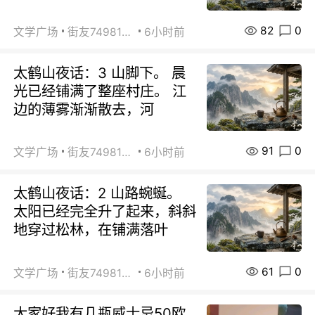
82
0
文学广场
街友74981146
6小时前
太鹤山夜话：3 山脚下。 晨
光已经铺满了整座村庄。 江
边的薄雾渐渐散去，河
91
0
文学广场
街友74981146
6小时前
太鹤山夜话：2 山路蜿蜒。
太阳已经完全升了起来，斜斜
地穿过松林，在铺满落叶
61
0
文学广场
街友74981146
6小时前
大家好我有几瓶威士忌50欧