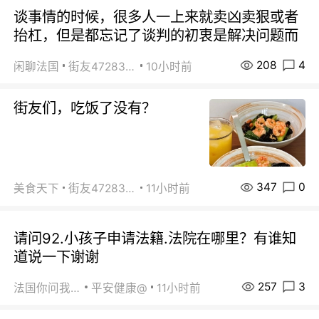
谈事情的时候，很多人一上来就卖凶卖狠或者
抬杠，但是都忘记了谈判的初衷是解决问题而
208
4
闲聊法国
街友472838572
10小时前
街友们，吃饭了没有？
347
0
美食天下
街友472838572
11小时前
请问92.小孩子申请法籍.法院在哪里？有谁知
道说一下谢谢
257
3
法国你问我答
平安健康@
11小时前