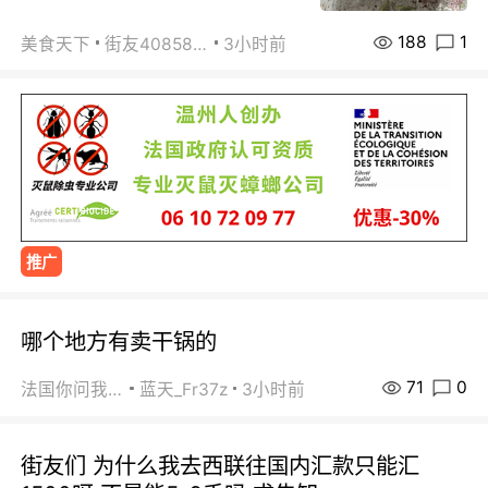
188
1
美食天下
街友40858442
3小时前
推广
哪个地方有卖干锅的
71
0
法国你问我答
蓝天_Fr37z
3小时前
街友们 为什么我去西联往国内汇款只能汇