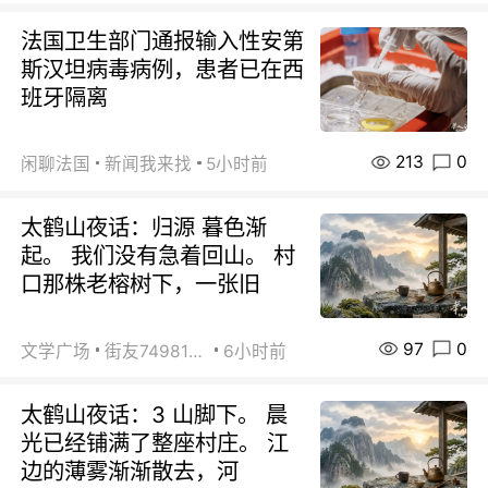
法国卫生部门通报输入性安第
斯汉坦病毒病例，患者已在西
班牙隔离
213
0
闲聊法国
新闻我来找
5小时前
太鹤山夜话：归源 暮色渐
起。 我们没有急着回山。 村
口那株老榕树下，一张旧
97
0
文学广场
街友74981146
6小时前
太鹤山夜话：3 山脚下。 晨
光已经铺满了整座村庄。 江
边的薄雾渐渐散去，河