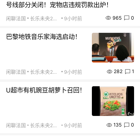
号线部分关闭！宠物店违规罚款出炉！
965
0
闲聊法国
长乐未央2015
9小时前
巴黎地铁音乐家海选启动！
282
1
闲聊法国
长乐未央2015
9小时前
U超市有机豌豆胡萝卜召回！
135
0
闲聊法国
长乐未央2015
9小时前