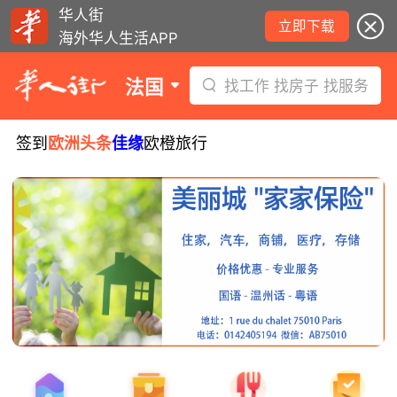
华人街
立即下载
海外华人生活APP
法国
找工作 找房子 找服务
签到
欧洲头条
佳缘
欧橙旅行