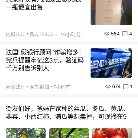
一瓶便宜出售
584
4
闲聊法国
街友15402223
6小时前
法国“假银行顾问”诈骗增多：
宪兵提醒牢记这3点，验证码
千万别告诉别人
674
1
闲聊法国
网站编辑
7小时前
街友们好，爸妈在家种的丝瓜、冬瓜、黄瓜、
韭菜、小西红柿、浦瓜等想卖掉，可现摘在9