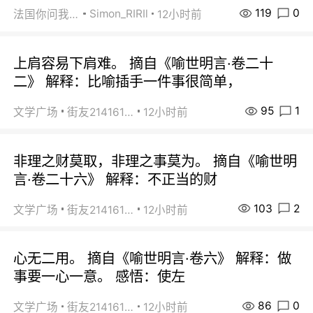
119
0
Simon_RIRIl
法国你问我答
12小时前
上肩容易下肩难。 摘自《喻世明言·卷二十
二》 解释：比喻插手一件事很简单，
95
1
文学广场
街友21416156
12小时前
非理之财莫取，非理之事莫为。 摘自《喻世明
言·卷二十六》 解释：不正当的财
103
2
文学广场
街友21416156
12小时前
心无二用。 摘自《喻世明言·卷六》 解释：做
事要一心一意。 感悟：使左
86
0
文学广场
街友21416156
12小时前