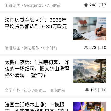
248
7
George123
闲聊法国
7小时前
法国房贷金额回升：2025年
平均贷款额达到19.39万欧元
273
0
闲聊法国
网站编辑
8小时前
太鹤山夜话：1 晨曦初露。 昨
夜的一场细雨，把太鹤山洗得
格外清润。 望江舒
113
0
文学广场
街友74981146
9小时前
法国生活成本上涨：不换超