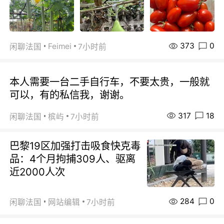
373
0
Feimei
闲聊法国
7小时前
本人需要一台二手自行车，不要太贵，一般就
可以，有的私信我，谢谢。
317
18
闲聊法国
槟屿
7小时前
巴黎19区加强打击吸食快克毒
品：4个月拘捕309人、驱离
近2000人次
284
0
闲聊法国
网站编辑
7小时前