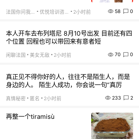
58
0
法国你问我答
优悦培训咨询
2小时前
本人开车去布列塔尼 8月10号出发 目前还有四
个位置 回程也可以带回来有意者短
70
0
闲聊法国
美女无敌
2小时前
真正见不得你好的人，往往不是陌生人，而是
身边的人。 陌生人成功，你会说一句“真厉
233
2
真情秘密
匿名
2小时前
再整一个tiramisù