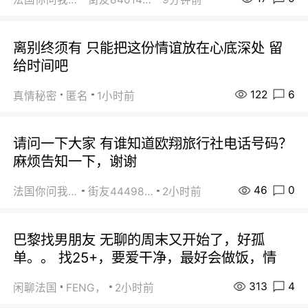
离别终须有 只能把这份情谊放在心底深处 留
给时间吧
122
6
真情秘密
匿名
1小时前
请问一下大家 有谁知道欧翔旅行社电话号码？
麻烦告知一下，谢谢
46
0
法国你问我答
街友44498484
2小时前
巴黎找男朋友 无聊的周末又开始了，好孤
单。。 找25+，要爱干净，最好会做饭，情
313
4
闲聊法国
FENG，
2小时前