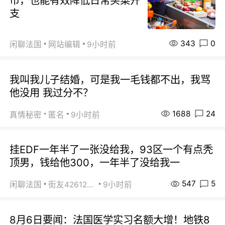
市，也能有效降低日常买菜开
支
343
0
闲聊法国
网站编辑
9小时前
我叫我儿子结婚，可是我一毛钱都不出，我骂
他没用 我过分不？
1688
24
真情秘密
匿名
9小时前
挂EDF一年半了一张没给我，93区一个有点秃
顶男，钱给他300，一年半了没给我一
547
5
闲聊法国
街友42612092
9小时前
8月6日要闻：法国医学实习名额大增！地铁8