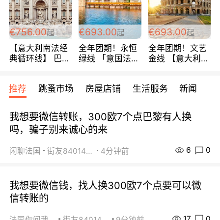
包拼房~
€756.00
€693.00
€693.00
起
起
起
【意大利南法经
全年团期！永恒
全年团期！文艺
典循环线】 巴黎
绿线 「意国法
金线 【意大利一
上下 所有日期铁
南」巴黎上下 去
地】 循环7日游
发！ 全程四星级
意大利 南法 99
全程693欧/人起
推荐
跳蚤市场
房屋店铺
生活服务
新闻
宾馆 108欧/天起
欧/天起 ~包拼房
每周铁发！
全程756欧/位
我想要微信转账，300欧7个点巴黎有人换
吗，骗子别来诚心的来
6
0
闲聊法国
街友84014588
4分钟前
我想要微信钱，找人换300欧7个点要可以微
信转账的
17
0
法国你问我答
街友84014588
9分钟前