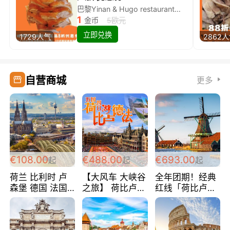
巴黎Yinan & Hugo restaurant除简餐类全场8折
1
金币
5欧元
立即兑换
1729人气
2862
自营商城
更多
€108.00
€488.00
€693.00
起
起
起
荷兰 比利时 卢
【大风车 大峡谷
全年团期！经典
森堡 德国 法国
之旅】 荷比卢德
红线「荷比卢德
超爽玩遍西欧 循
法 巴黎上下 经
法」七天循环 五
环线 全程四星宾
典五国四日游
国 仅售99欧/人/
馆 108欧/人/天
488欧/人
天！巴黎上下！