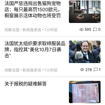
法国严惩违规出售猫狗宠物
店：每只最高罚1500欧元，
橱窗展示活体动物也将受罚
595
0
闲聊法国
新闻我来找
7小时前
法国犹太组织要求取缔服装品
牌，指控其“美化10月7日袭
击”
278
1
闲聊法国
新闻我来找
7小时前
关于报税的疑难解答