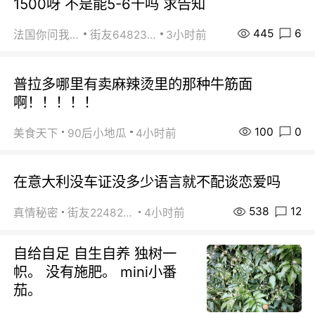
1500呀 不是能5-6千吗 求告知
445
6
法国你问我答
街友64823891
3小时前
普拉多哪里有卖麻辣烫里的那种牛筋面
啊！！！！！
100
0
美食天下
90后小地瓜
4小时前
在意大利没车证没多少语言就不配谈恋爱吗
538
12
真情秘密
街友22482465
4小时前
自给自足 自生自养 独树一
帜。 没有施肥。 mini小番
茄。