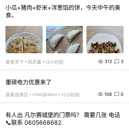
小瓜+猪肉+虾米+洋葱馅的饼，今天中午的美
食。
312
3
美食天下
凤还巢
12小时前
重磅电力优惠来了
108
0
chengjiakoo
商家自荐区
12小时前
有人出 凡尔赛城堡的门票吗？ 需要几张 电话
📞联系 0605668682