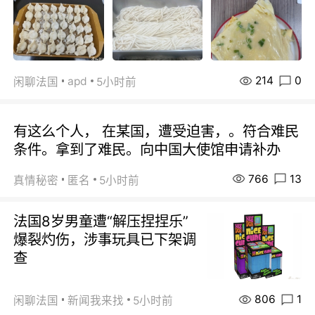
214
0
apd
闲聊法国
5小时前
有这么个人， 在某国，遭受迫害，。符合难民
条件。拿到了难民。向中国大使馆申请补办
766
13
真情秘密
匿名
5小时前
法国8岁男童遭“解压捏捏乐”
爆裂灼伤，涉事玩具已下架调
查
806
1
闲聊法国
新闻我来找
5小时前