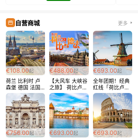
自营商城
更多
€108.00
€488.00
€693.00
起
起
起
荷兰 比利时 卢
【大风车 大峡谷
全年团期！经典
森堡 德国 法国
之旅】 荷比卢德
红线「荷比卢德
超爽玩遍西欧 循
法 巴黎上下 经
法」七天循环 五
环线 全程四星宾
典五国四日游
国 仅售99欧/人/
馆 108欧/人/天
488欧/人
天！巴黎上下！
包拼房~
€756.00
€693.00
€693.00
起
起
起