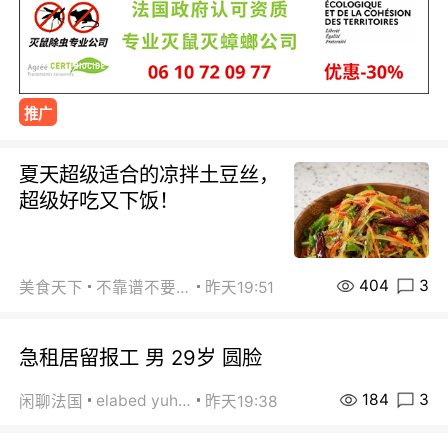
推广
夏天超级适合的凉拌土豆丝，
超级好吃又下饭！
404
3
美食天下
不靠谱不要联系
昨天19:51
急租居留报工 男 29岁 圆脸
184
3
elabed yuhua
闲聊法国
昨天19:38