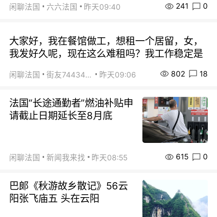
241
0
闲聊法国
六六法国
昨天09:40
大家好，我在餐馆做工，想租一个居留，女，
我发好久呢，现在这么难租吗？我工作稳定是
802
18
闲聊法国
街友74434350
昨天09:06
法国“长途通勤者”燃油补贴申
请截止日期延长至8月底
615
0
闲聊法国
新闻我来找
昨天08:55
巴郞《秋游故乡散记》56云
阳张飞庙五 头在云阳