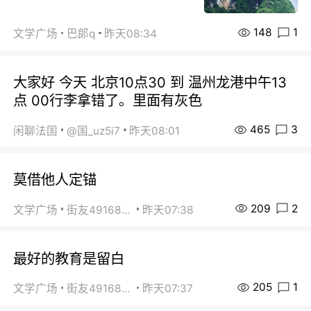
148
1
文学广场
巴郞q
昨天08:34
大家好 今天 北京10点30 到 温州龙港中午13
点 00行李拿错了。里面有灰色
465
3
闲聊法国
@国_uz5i7
昨天08:01
莫借他人定锚
209
2
文学广场
街友49168527
昨天07:38
最好的教育是留白
205
1
文学广场
街友49168527
昨天07:37