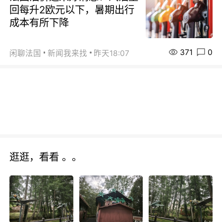
回每升2欧元以下，暑期出行
成本有所下降
371
0
闲聊法国
新闻我来找
昨天18:07
逛逛，看看 。。