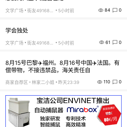
84
0
文学广场
街友49168527
5小时前
学会独处
61
0
文学广场
街友49168527
5小时前
8月15号巴黎✈️福州。8月16号中国✈️法国。有
偿带物，不接违禁品，海关责任自
110
0
商家自荐区
林家二小姐
昨天23:39