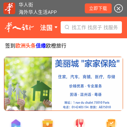
华人街
立即下载
海外华人生活APP
法国
找工作 找房子 找服务
签到
欧洲头条
佳缘
欧橙旅行