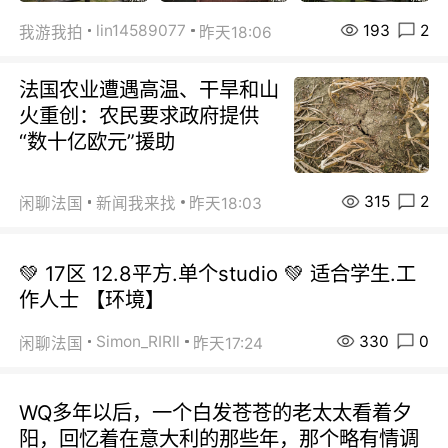
193
2
lin14589077
我游我拍
昨天18:06
法国农业遭遇高温、干旱和山
火重创：农民要求政府提供
“数十亿欧元”援助
315
2
闲聊法国
新闻我来找
昨天18:03
💚 17区 12.8平方.单个studio 💚 适合学生.工
作人士 【环境】
330
0
Simon_RIRIl
闲聊法国
昨天17:24
WQ多年以后，一个白发苍苍的老太太看着夕
阳，回忆着在意大利的那些年，那个略有情调