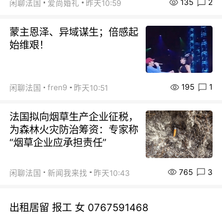
135
2
闲聊法国
爱尚婚礼
昨天10:59
蒙主恩泽、异域谋生；倍感起
始维艰！
195
1
fren9
闲聊法国
昨天10:51
法国拟向烟草生产企业征税，
为森林火灾防治筹资：专家称
“烟草企业应承担责任”
765
3
闲聊法国
新闻我来找
昨天10:43
出租居留 报工 女 0767591468