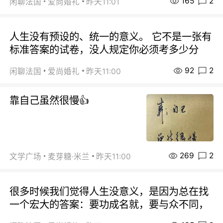
165
2
闲聊法国
爱尚婚礼
昨天11:01
人生没有预设的、统一的意义。 它不是一张有
标准答案的试卷，没人规定你必须考多少分
92
2
闲聊法国
爱尚婚礼
昨天11:00
靠自己虽然很慢👍
269
2
文学广场
麦芽糖·米兰
昨天11:00
很多时候我们觉得人生没意义，是因为总在找
一个宏大的答案：要功成名就，要与众不同，