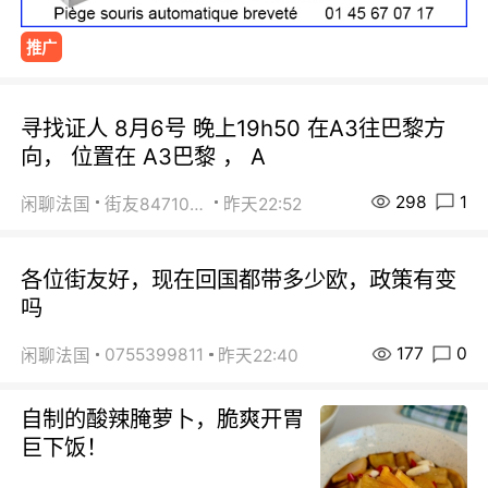
推广
寻找证人 8月6号 晚上19h50 在A3往巴黎方
向， 位置在 A3巴黎 ， A
298
1
闲聊法国
街友84710671
昨天22:52
各位街友好，现在回国都带多少欧，政策有变
吗
177
0
0755399811
闲聊法国
昨天22:40
自制的酸辣腌萝卜，脆爽开胃
巨下饭！