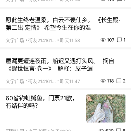
愿此生终老温柔，白云不羡仙乡。 《长生殿·
第二出·定情》 希望今生在你的温
107
1
文学广场
街友21416156
昨天11:53
屋漏更遭连夜雨，船迟又遇打头风。 摘自
《醒世恒言·卷一》 解释：屋子漏
118
2
文学广场
街友21416156
昨天11:47
60省钓虹鳟鱼，门票21欧，
有结伴的吗？
620
6