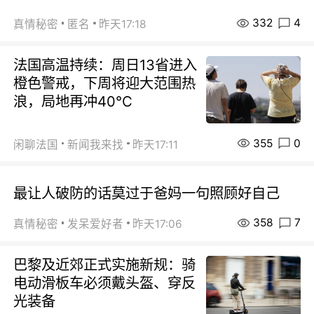
332
4
真情秘密
匿名
昨天17:18
法国高温持续：周日13省进入
橙色警戒，下周将迎大范围热
浪，局地再冲40℃
355
0
闲聊法国
新闻我来找
昨天17:11
最让人破防的话莫过于爸妈一句照顾好自己
358
7
真情秘密
发呆爱好者
昨天17:06
巴黎及近郊正式实施新规：骑
电动滑板车必须戴头盔、穿反
光装备