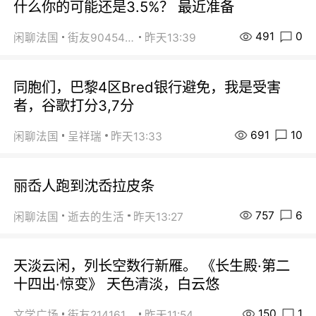
什么你的可能还是3.5%？ 最近准备
491
0
闲聊法国
街友90454511
昨天13:39
同胞们，巴黎4区Bred银行避免，我是受害
者，谷歌打分3,7分
691
10
闲聊法国
呈祥瑞
昨天13:33
丽岙人跑到沈岙拉皮条
757
6
闲聊法国
逝去的生活
昨天13:27
天淡云闲，列长空数行新雁。 《长生殿·第二
十四出·惊变》 天色清淡，白云悠
150
1
文学广场
街友21416156
昨天11:54