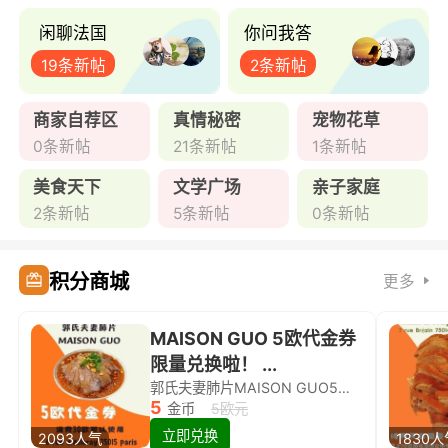
闲聊法国
你问我答
19条新帖
2条新帖
商家自荐区
真情秘密
宠物花草
0条新帖
21条新帖
1条新帖
美食天下
文学广场
亲子家庭
2条新帖
5条新帖
0条新帖
积分商城
更多
MAISON GUO 5欧代金券
限量兑换啦！ ...
郭氏夫妻肺片MAISON GUO5欧代金券限量兑换啦！
5
金币
5欧元
立即兑换
2093人气
1830