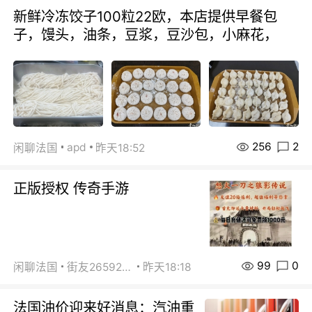
新鲜冷冻饺子100粒22欧，本店提供早餐包
子，馒头，油条，豆浆，豆沙包，小麻花，
256
2
apd
闲聊法国
昨天18:52
正版授权 传奇手游
99
0
闲聊法国
街友26592800
昨天18:18
法国油价迎来好消息：汽油重