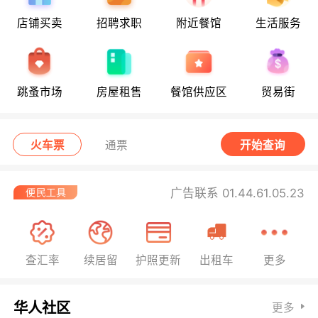
店铺买卖
招聘求职
附近餐馆
生活服务
跳蚤市场
房屋租售
餐馆供应区
贸易街
火车票
通票
开始查询
广告联系 01.44.61.05.23
查汇率
续居留
护照更新
出租车
更多
华人社区
更多