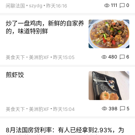
111
0
szydg
闲聊法国
昨天16:16
炒了一盘鸡肉，新鲜的自家养
的，味道特别鲜
480
6
美食天下
美洲豹XF
昨天15:05
煎虾饺
398
5
美食天下
美洲豹XF
昨天15:04
8月法国房贷利率：有人已经拿到2.93%，为