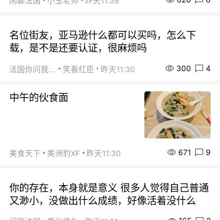
闲聊法国
小玉老师
昨天11:38
名位街友，亚马逊什么都可以买吗，怎么下
载，是不是还要认证，很麻烦吗
300
4
法国你问我答
笑看红臣
昨天11:30
中午的伙食面
671
9
美食天下
美洲豹XF
昨天11:30
你的存在，本身就是意义 很多人觉得自己普通
又渺小，没做出什么成绩，好像活着没什么