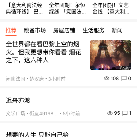
【意大利南法经
全年团期！永恒
全年团期！文艺
典循环线】 巴黎
绿线 「意国法
金线 【意大利一
上下 所有日期铁
南」巴黎上下 去
地】 循环7日游
发！ 全程四星级
意大利 南法 99
全程693欧/人起
推荐
跳蚤市场
房屋店铺
生活服务
新闻
宾馆 108欧/天起
欧/天起 ~包拼房
每周铁发！
全程756欧/位
全世界都在看巴黎上空的烟
火。但我更想带你看看 烟花
之下，这六种人
108
0
闲聊法国
楚汉唐
3小时前
迟舟亦渡
95
1
文学广场
街友49168527
5小时前
想要的人生 只能自己给