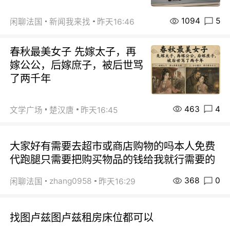
1094
5
闲聊法国
新闻我来找
昨天16:46
春秋最美女子 先嫁太子，再
嫁公公，后嫁庶子，被后世骂
了两千年
463
4
文学广场
楚汉唐
昨天16:45
大家好有需要去超市或商店购物的吗本人免费
代跑腿只需要把购买物品的钱给我就行需要的
368
0
zhang0958
闲聊法国
昨天16:29
找图卢兹图卢兹租房床位都可以