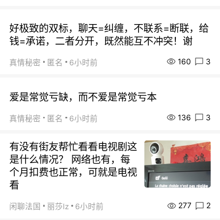
好极致的双标，聊天=纠缠，不联系=断联，给
钱=承诺，二者分开，既然能互不冲突！谢
160
3
真情秘密
匿名
6小时前
爱是常觉亏缺，而不爱是常觉亏本
136
3
真情秘密
匿名
6小时前
有没有街友帮忙看看电视剧这
是什么情况？ 网络也有，每
个月扣费也正常，可就是电视
看
277
2
闲聊法国
丽莎lz
6小时前