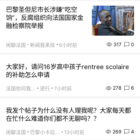
巴黎圣但尼市长涉嫌“吃空
饷”，反腐组织向法国国家金
融检察院举报
317
0
闲聊法国
新闻我来找
6小时前
大家好，请问16岁高中孩子rentree scolaire
的补助怎么申请
278
6
法国你问我答
逆行
7小时前
我发个帖子为什么没有人理我呢？大家每天都
在忙什么难道你们都不无聊吗？？
269
4
闲聊法国
巴黎小卡拉咪
13小时前