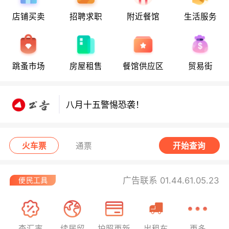
店铺买卖
招聘求职
附近餐馆
生活服务
八月十五警惕恐袭！
跳蚤市场
房屋租售
餐馆供应区
贸易街
八月十五警惕恐袭！
八月十五警惕恐袭！
火车票
通票
开始查询
广告联系 01.44.61.05.23
查汇率
续居留
护照更新
出租车
更多