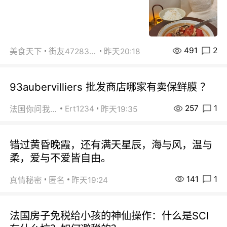
491
2
美食天下
街友472838572
昨天20:18
93aubervilliers 批发商店哪家有卖保鲜膜 ？
257
1
Ert1234
法国你问我答
昨天19:35
错过黄昏晚霞，还有满天星辰，海与风，温与
柔，爱与不爱皆自由。
141
1
真情秘密
匿名
昨天19:24
法国房子免税给小孩的神仙操作：什么是SCI