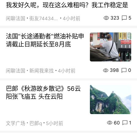
我发好久呢，现在这么难租吗？我工作稳定是
323
5
闲聊法国
街友74434350
4小时前
法国“长途通勤者”燃油补贴申
请截止日期延长至8月底
398
0
闲聊法国
新闻我来找
4小时前
巴郞《秋游故乡散记》56云
阳张飞庙五 头在云阳
60
1
文学广场
巴郞q
5小时前