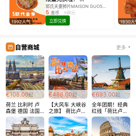
郭氏夫妻肺片MAISON GUO5欧代金券限量兑换啦！
5
金币
5欧元
立即兑换
1992人气
1830
自营商城
更多
€108.00
€488.00
€693.00
起
起
起
荷兰 比利时 卢
【大风车 大峡谷
全年团期！经典
森堡 德国 法国
之旅】 荷比卢德
红线「荷比卢德
超爽玩遍西欧 循
法 巴黎上下 经
法」七天循环 五
环线 全程四星宾
典五国四日游
国 仅售99欧/人/
馆 108欧/人/天
488欧/人
天！巴黎上下！