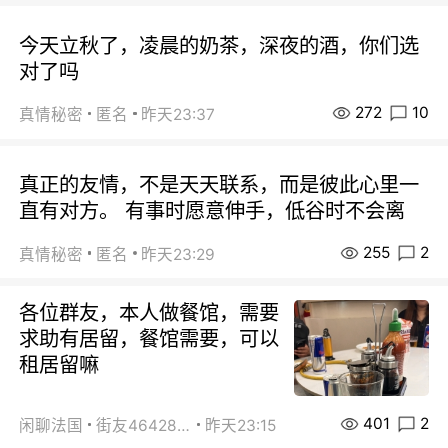
今天立秋了，凌晨的奶茶，深夜的酒，你们选
对了吗
272
10
真情秘密
匿名
昨天23:37
真正的友情，不是天天联系，而是彼此心里一
直有对方。 有事时愿意伸手，低谷时不会离
255
2
真情秘密
匿名
昨天23:29
各位群友，本人做餐馆，需要
求助有居留，餐馆需要，可以
租居留嘛
401
2
闲聊法国
街友46428878
昨天23:15