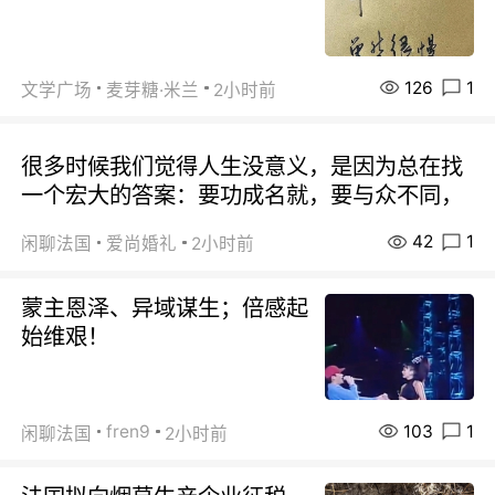
126
1
文学广场
麦芽糖·米兰
2小时前
很多时候我们觉得人生没意义，是因为总在找
一个宏大的答案：要功成名就，要与众不同，
42
1
闲聊法国
爱尚婚礼
2小时前
蒙主恩泽、异域谋生；倍感起
始维艰！
103
1
fren9
闲聊法国
2小时前