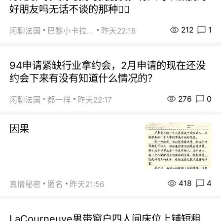
好朋友吗无话不谈的那种😮‍💨
212
1
闲聊法国
巴黎小卡拉咪
昨天22:18
94申请紧缺行业拿约会，2月申请的现在还没
约会下来有没有知道什么情况的？
276
0
闲聊法国
都一样
昨天22:17
因果
418
4
真情秘密
匿名
昨天21:56
LaCourneuve男带窗户四人间床位上铺短租