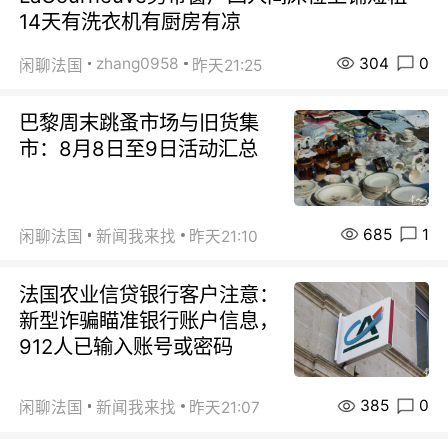
14天有洗衣机有厨房有凉
304
0
zhang0958
闲聊法国
昨天21:25
巴黎周末跳蚤市场与旧货集
市：8月8日至9日活动汇总
685
1
闲聊法国
新闻我来找
昨天21:10
法国农业信贷银行客户注意：
新型诈骗瞄准银行账户信息，
912人已输入账号或密码
385
0
闲聊法国
新闻我来找
昨天21:07