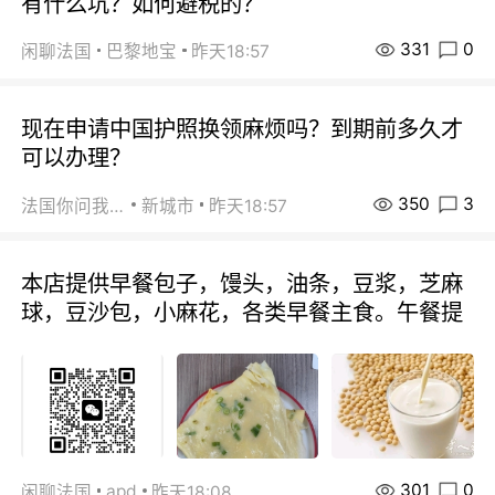
有什么坑？如何避税的？
331
0
闲聊法国
巴黎地宝
昨天18:57
现在申请中国护照换领麻烦吗？到期前多久才
可以办理？
350
3
法国你问我答
新城市
昨天18:57
本店提供早餐包子，馒头，油条，豆浆，芝麻
球，豆沙包，小麻花，各类早餐主食。午餐提
301
0
apd
闲聊法国
昨天18:08