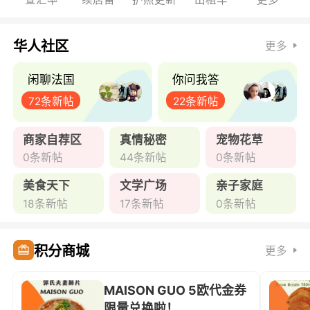
华人社区
更多
闲聊法国
你问我答
72条新帖
22条新帖
商家自荐区
真情秘密
宠物花草
0条新帖
44条新帖
0条新帖
美食天下
文学广场
亲子家庭
18条新帖
17条新帖
0条新帖
积分商城
更多
MAISON GUO 5欧代金券
限量兑换啦！ ...