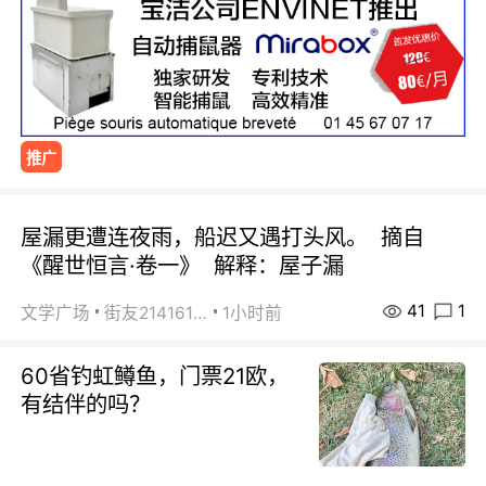
推广
屋漏更遭连夜雨，船迟又遇打头风。 摘自
《醒世恒言·卷一》 解释：屋子漏
41
1
文学广场
街友21416156
1小时前
60省钓虹鳟鱼，门票21欧，
有结伴的吗？