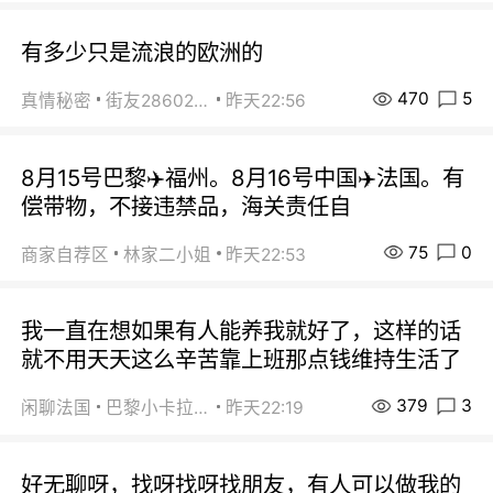
有多少只是流浪的欧洲的
470
5
真情秘密
街友28602925
昨天22:56
8月15号巴黎✈️福州。8月16号中国✈️法国。有
偿带物，不接违禁品，海关责任自
75
0
商家自荐区
林家二小姐
昨天22:53
我一直在想如果有人能养我就好了，这样的话
就不用天天这么辛苦靠上班那点钱维持生活了
379
3
闲聊法国
巴黎小卡拉咪
昨天22:19
好无聊呀，找呀找呀找朋友，有人可以做我的