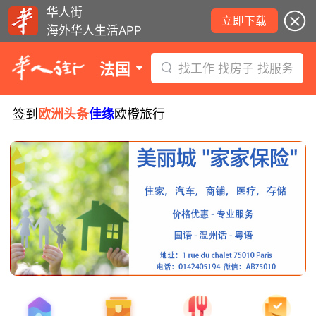
华人街
立即下载
海外华人生活APP
法国
找工作 找房子 找服务
签到
欧洲头条
佳缘
欧橙旅行