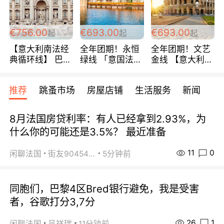
包拼房~
€756.00
€693.00
€693.00
起
起
起
【意大利南法经
全年团期！永恒
全年团期！文艺
典循环线】 巴黎
绿线 「意国法
金线 【意大利一
上下 所有日期铁
南」巴黎上下 去
地】 循环7日游
发！ 全程四星级
意大利 南法 99
全程693欧/人起
推荐
跳蚤市场
房屋店铺
生活服务
新闻
宾馆 108欧/天起
欧/天起 ~包拼房
每周铁发！
全程756欧/位
8月法国房贷利率：有人已经拿到2.93%，为
什么你的可能还是3.5%？ 最近准备
11
0
闲聊法国
街友90454511
5分钟前
同胞们，巴黎4区Bred银行避免，我是受害
者，谷歌打分3,7分
26
1
闲聊法国
呈祥瑞
11分钟前