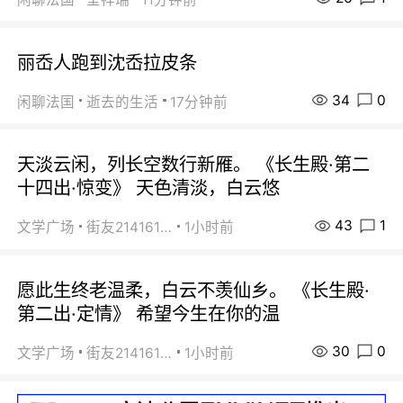
丽岙人跑到沈岙拉皮条
34
0
闲聊法国
逝去的生活
17分钟前
天淡云闲，列长空数行新雁。 《长生殿·第二
十四出·惊变》 天色清淡，白云悠
43
1
文学广场
街友21416156
1小时前
愿此生终老温柔，白云不羡仙乡。 《长生殿·
第二出·定情》 希望今生在你的温
30
0
文学广场
街友21416156
1小时前