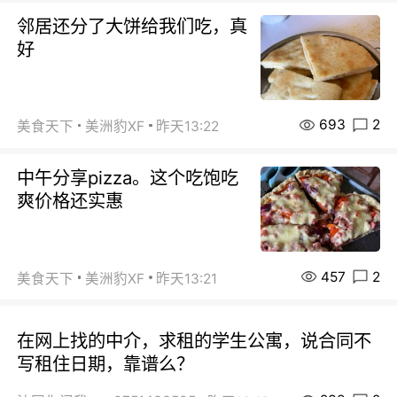
邻居还分了大饼给我们吃，真
好
693
2
美食天下
美洲豹XF
昨天13:22
中午分享pizza。这个吃饱吃
爽价格还实惠
457
2
美食天下
美洲豹XF
昨天13:21
在网上找的中介，求租的学生公寓，说合同不
写租住日期，靠谱么？