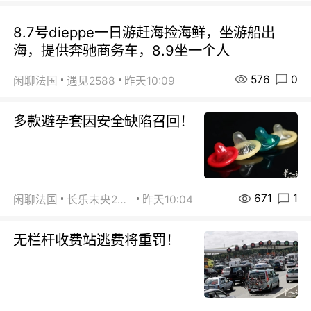
8.7号dieppe一日游赶海捡海鲜，坐游船出
海，提供奔驰商务车，8.9坐一个人
576
0
闲聊法国
遇见2588
昨天10:09
多款避孕套因安全缺陷召回！
671
1
闲聊法国
长乐未央2015
昨天10:04
无栏杆收费站逃费将重罚！