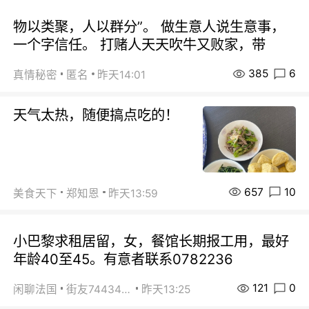
物以类聚，人以群分”。 做生意人说生意事，
一个字信任。 打赌人天天吹牛又败家，带
385
6
真情秘密
匿名
昨天14:01
天气太热，随便搞点吃的！
657
10
美食天下
郑知恩
昨天13:59
小巴黎求租居留，女，餐馆长期报工用，最好
年龄40至45。有意者联系0782236
121
0
闲聊法国
街友74434350
昨天13:25