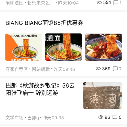
554
1
闲聊法国
长乐未央2015
昨天10:04
BIANG BIANG面馆85折优惠券
369
2
商家自荐区
网站编辑
昨天09:46
巴郞《秋游故乡散记》56云
阳张飞庙一 辞别远游
96
0
文学广场
巴郞q
昨天09:38