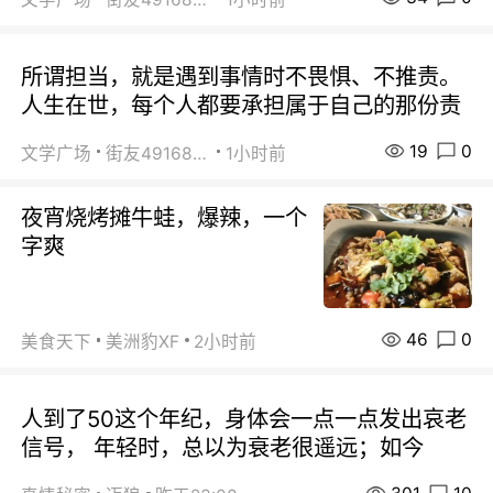
所谓担当，就是遇到事情时不畏惧、不推责。
人生在世，每个人都要承担属于自己的那份责
19
0
文学广场
街友49168527
1小时前
夜宵烧烤摊牛蛙，爆辣，一个
字爽
46
0
美食天下
美洲豹XF
2小时前
人到了50这个年纪，身体会一点一点发出哀老
信号， 年轻时，总以为衰老很遥远；如今