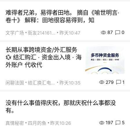
难得者兄弟，易得者田地。 摘自《喻世明言·
卷十》 解释：田地很容易得到，知
87
0
文学广场
街友21416156
昨天10:47
长期从事跨境资金/外汇服务
💱 结汇购汇 · 资金出入境 · 海
外账户 代收代
279
1
闲聊法国
结汇换汇电汇
昨天10:35
没有什么事值得庆祝，那就庆祝什么事都没
有。
197
5
真情秘密
四月的鱼
昨天10:26