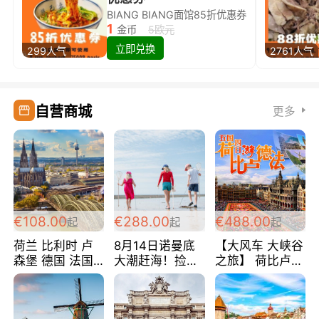
BIANG BIANG面馆85折优惠券
1
金币
5欧元
立即兑换
299人气
2761人气
自营商城
更多
€108.00
€288.00
€488.00
起
起
起
荷兰 比利时 卢
8月14日诺曼底
【大风车 大峡谷
森堡 德国 法国
大潮赶海！捡海
之旅】 荷比卢德
超爽玩遍西欧 循
鲜！轻轻松松海
法 巴黎上下 经
环线 全程四星宾
边爽玩三日游
典五国四日游
馆 108欧/人/天
288欧/人
488欧/人