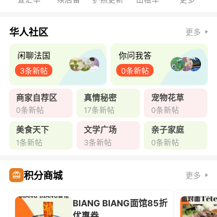
华人社区
更多
闲聊法国
你问我答
3条新帖
0条新帖
商家自荐区
真情秘密
宠物花草
0条新帖
17条新帖
0条新帖
美食天下
文学广场
亲子家庭
1条新帖
3条新帖
0条新帖
积分商城
更多
BIANG BIANG面馆85折
优惠券