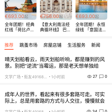
€693.00
€756.00
€693.00
起
起
起
全年团期！经典
【意大利南法经
全年团期！永恒
红线「荷比卢德
典循环线】 巴黎
绿线 「意国法
法」七天循环 五
上下 所有日期铁
南」巴黎上下 去
国 仅售99欧/人/
发！ 全程四星级
意大利 南法 99
推荐
跳蚤市场
房屋店铺
生活服务
新闻
天！巴黎上下！
宾馆 108欧/天起
欧/天起 ~包拼房
包拼房~
全程756欧/位
晴天划船看云，雨天划船听响，都是赚到的风
景。别把“逆流”当霉运，那是老天想单独给
27
0
文学广场
街友49168527
1小时前
成年人的世界，看起来有很多套路可走。可实
际上，总是用套路的方式与人交往，慢慢就会
34
0
文学广场
街友49168527
1小时前