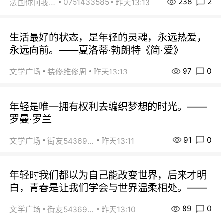
238
2
0751433585
法国你问我答
昨天13:13
生活最好的状态，是年轻的灵魂，永远热爱，
永远向前。——夏洛蒂·勃朗特《简·爱》
97
0
文学广场
装修维修周
昨天13:13
年轻是唯一拥有权利去编织梦想的时光。——
罗曼·罗兰
91
0
文学广场
街友54369822
昨天13:11
年轻时我们都以为自己能改变世界，后来才明
白，青春是让我们学会与世界温柔相处。——
89
0
文学广场
街友54369822
昨天13:10