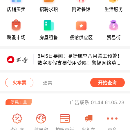
店铺买卖
招聘求职
附近餐馆
生活服务
多款避孕套因安全缺陷召回！
多款避孕套因安全缺陷召回！
跳蚤市场
房屋租售
餐馆供应区
贸易街
8月5日要闻：易捷航空八月罢工预警！
数字度假支票使用受限！警惕网络募捐
骗局！
无栏杆收费站逃费将重罚！
火车票
通票
开始查询
广告联系 01.44.61.05.23
查汇率
续居留
护照更新
出租车
更多