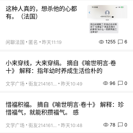
这种人真的，想杀他的心都
有。（法国）
1255
6
闲聊法国
匿名
昨天11:19
小来穿线，大来穿绢。 摘自《喻世明言·卷
十》 解释：指年幼时养成生活俭朴的
96
0
文学广场
街友21416156
昨天10:49
惜福积福。 摘自《喻世明言·卷十》 解释：珍
惜福气，就能积攒福气。 感
78
0
文学广场
街友21416156
昨天10:48