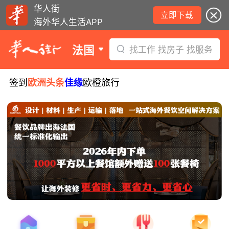
华人街
立即下载
海外华人生活APP
法国
找工作 找房子 找服务
签到
欧洲头条
佳缘
欧橙旅行
8月5日要闻：易捷航空八月罢工预警！
数字度假支票使用受限！警惕网络募捐
骗局！
无栏杆收费站逃费将重罚！