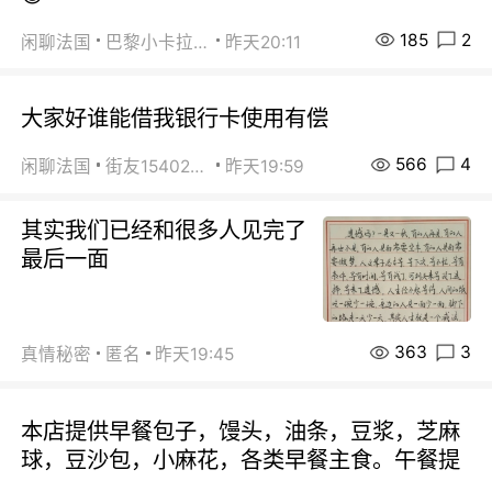
185
2
闲聊法国
巴黎小卡拉咪
昨天20:11
大家好谁能借我银行卡使用有偿
566
4
闲聊法国
街友15402223
昨天19:59
其实我们已经和很多人见完了
最后一面
363
3
真情秘密
匿名
昨天19:45
本店提供早餐包子，馒头，油条，豆浆，芝麻
球，豆沙包，小麻花，各类早餐主食。午餐提