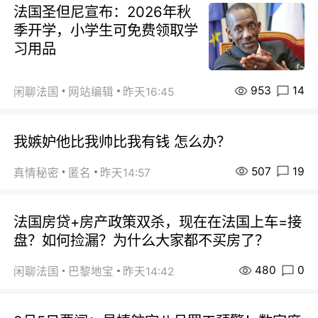
法国圣但尼宣布：2026年秋
季开学，小学生可免费领取学
习用品
953
14
闲聊法国
网站编辑
昨天16:45
我嫉妒他比我帅比我有钱 怎么办？
507
19
真情秘密
匿名
昨天14:57
法国房贷+房产政策双杀，现在在法国上车=接
盘？如何捡漏？为什么大家都不买房了？
480
0
闲聊法国
巴黎地宝
昨天14:42