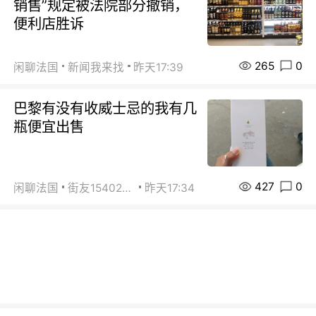
销售”规定被法院部分撤销，
便利店胜诉
265
0
闲聊法国
新闻我来找
昨天17:39
巴黎有没有收威士忌的我有几
瓶便宜出售
427
0
闲聊法国
街友15402223
昨天17:34