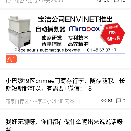
301
10
真情秘密
迈狼
昨天23:00
推广
小巴黎19区crimee可寄存行李，随存随取。长
期短期都可以，有需要+微信：13
69
0
商家自荐区
林家二小姐
昨天22:11
我好无聊呀，你们都在做什么呢出来说说话呀
😁