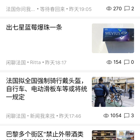
270
2
法国你问我答
等待春回来
昨天19:05
出七星蓝莓爆珠一条
154
0
Ritta
闲聊法国
昨天18:17
法国拟全国强制骑行戴头盔，
自行车、电动滑板车等或将统
一规定
1054
3
闲聊法国
新闻我来找
昨天17:46
巴黎多个街区“禁止外带酒类