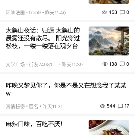
453
0
fren9
闲聊法国
昨天11:40
太鹤山夜话：归源 太鹤山的
晨雾还没有散尽。 阳光穿过
松枝，一缕一缕落在观夕台
138
0
文学广场
街友74981146
昨天11:39
昨晚又梦见你了，你是不是又在想念我了某某
w
544
17
真情秘密
匿名
昨天11:31
麻辣口味，百吃不厌！