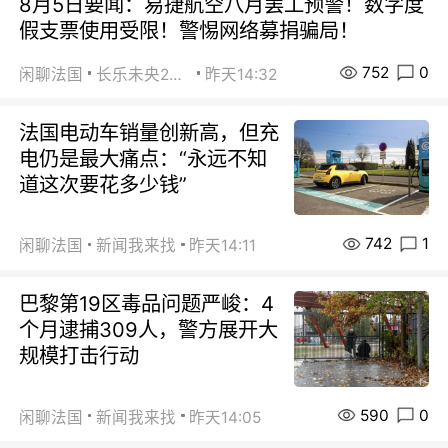
8月5日要闻：易捷航空八月罢工预警！数字度
假支票使用受限！警惕网络募捐骗局！
752
0
闲聊法国
长乐未央2015
昨天14:32
法国电动车销量创新高，但充
电仍是最大痛点：“永远不知
道这次要花多少钱”
742
1
闲聊法国
新闻我来找
昨天14:11
巴黎第19区毒品问题严峻：4
个月逮捕309人，警方展开大
规模打击行动
590
0
闲聊法国
新闻我来找
昨天14:05