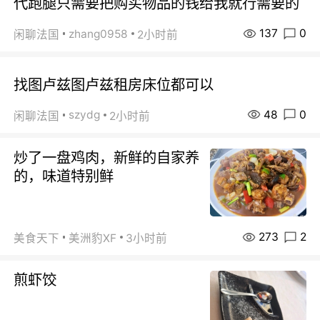
代跑腿只需要把购买物品的钱给我就行需要的
137
0
zhang0958
闲聊法国
2小时前
找图卢兹图卢兹租房床位都可以
48
0
szydg
闲聊法国
2小时前
炒了一盘鸡肉，新鲜的自家养
的，味道特别鲜
273
2
美食天下
美洲豹XF
3小时前
煎虾饺