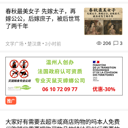
春秋最美女子 先嫁太子，再
嫁公公，后嫁庶子，被后世骂
了两千年
206
3
文学广场
楚汉唐
2小时前
推广
大家好有需要去超市或商店购物的吗本人免费