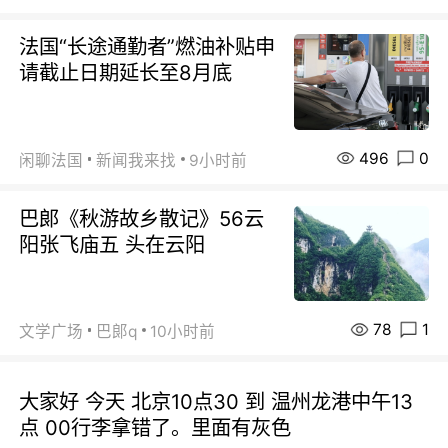
法国“长途通勤者”燃油补贴申
请截止日期延长至8月底
496
0
闲聊法国
新闻我来找
9小时前
巴郞《秋游故乡散记》56云
阳张飞庙五 头在云阳
78
1
文学广场
巴郞q
10小时前
大家好 今天 北京10点30 到 温州龙港中午13
点 00行李拿错了。里面有灰色