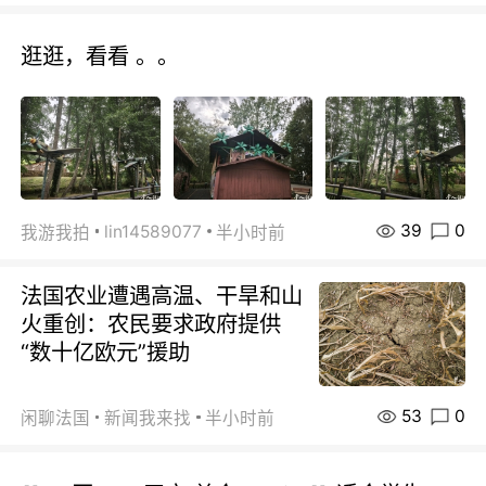
逛逛，看看 。。
39
0
lin14589077
我游我拍
半小时前
法国农业遭遇高温、干旱和山
火重创：农民要求政府提供
“数十亿欧元”援助
53
0
闲聊法国
新闻我来找
半小时前