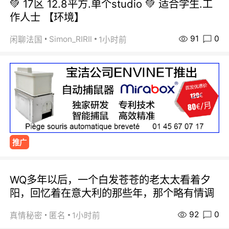
💚 17区 12.8平方.单个studio 💚 适合学生.工
作人士 【环境】
91
0
Simon_RIRIl
闲聊法国
1小时前
推广
WQ多年以后，一个白发苍苍的老太太看着夕
阳，回忆着在意大利的那些年，那个略有情调
92
0
真情秘密
匿名
1小时前