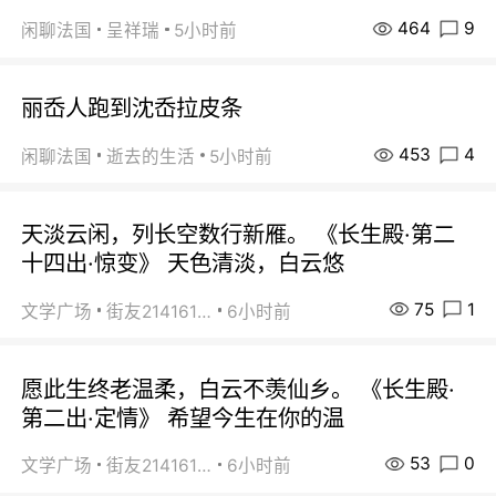
464
9
闲聊法国
呈祥瑞
5小时前
丽岙人跑到沈岙拉皮条
453
4
闲聊法国
逝去的生活
5小时前
天淡云闲，列长空数行新雁。 《长生殿·第二
十四出·惊变》 天色清淡，白云悠
75
1
文学广场
街友21416156
6小时前
愿此生终老温柔，白云不羡仙乡。 《长生殿·
第二出·定情》 希望今生在你的温
53
0
文学广场
街友21416156
6小时前