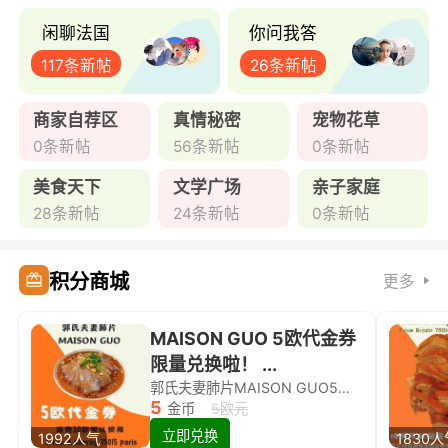
闲聊法国
你问我答
117条新帖
26条新帖
商家自荐区
真情秘密
宠物花草
0条新帖
56条新帖
0条新帖
美食天下
文学广场
亲子家庭
28条新帖
24条新帖
0条新帖
积分商城
更多
MAISON GUO 5欧代金券
限量兑换啦！ ...
郭氏夫妻肺片MAISON GUO5欧代金券限量兑换啦！
5
金币
5欧元
立即兑换
1992人气
1830