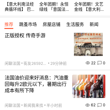
【意大利南法经
全年团期！永恒
全年团期！文艺
典循环线】 巴黎
绿线 「意国法
金线 【意大利一
上下 所有日期铁
南」巴黎上下 去
地】 循环7日游
发！ 全程四星级
意大利 南法 99
全程693欧/人起
推荐
跳蚤市场
房屋店铺
生活服务
新闻
宾馆 108欧/天起
欧/天起 ~包拼房
每周铁发！
全程756欧/位
正版授权 传奇手游
22
0
闲聊法国
街友26592800
29分钟前
法国油价迎来好消息：汽油重
回每升2欧元以下，暑期出行
成本有所下降
62
0
闲聊法国
新闻我来找
半小时前