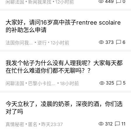
449
0
闲聊法国
新闻我来找
12小时前
大家好，请问16岁高中孩子rentree scolaire
的补助怎么申请
373
6
法国你问我答
逆行
12小时前
我发个帖子为什么没有人理我呢？大家每天都
在忙什么难道你们都不无聊吗？？
325
5
闲聊法国
巴黎小卡拉咪
18小时前
今天立秋了，凌晨的奶茶，深夜的酒，你们选
对了吗
312
11
真情秘密
匿名
昨天23:37