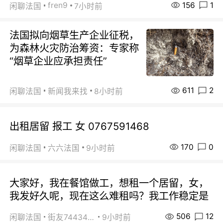
156
1
fren9
闲聊法国
7小时前
法国拟向烟草生产企业征税，
为森林火灾防治筹资：专家称
“烟草企业应承担责任”
611
2
闲聊法国
新闻我来找
8小时前
出租居留 报工 女 0767591468
170
0
闲聊法国
六六法国
9小时前
大家好，我在餐馆做工，想租一个居留，女，
我发好久呢，现在这么难租吗？我工作稳定是
506
12
闲聊法国
街友74434350
9小时前