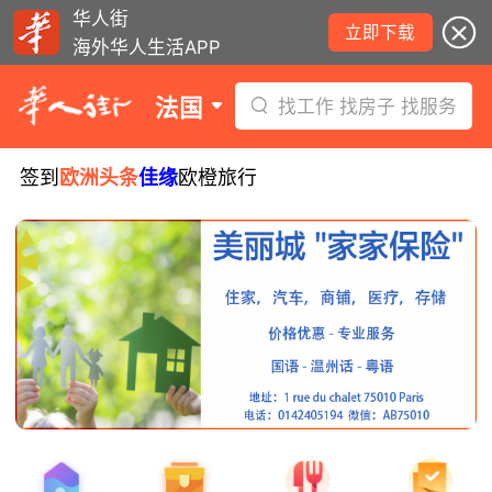
华人街
立即下载
海外华人生活APP
法国
找工作 找房子 找服务
签到
欧洲头条
佳缘
欧橙旅行