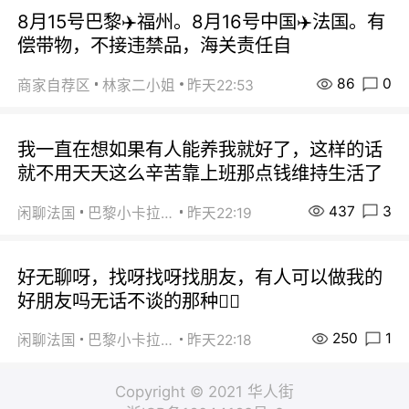
8月15号巴黎✈️福州。8月16号中国✈️法国。有
偿带物，不接违禁品，海关责任自
86
0
商家自荐区
林家二小姐
昨天22:53
我一直在想如果有人能养我就好了，这样的话
就不用天天这么辛苦靠上班那点钱维持生活了
437
3
闲聊法国
巴黎小卡拉咪
昨天22:19
好无聊呀，找呀找呀找朋友，有人可以做我的
好朋友吗无话不谈的那种😮‍💨
250
1
闲聊法国
巴黎小卡拉咪
昨天22:18
Copyright © 2021 华人街