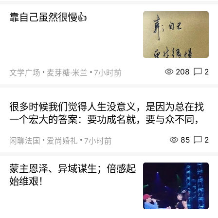
靠自己虽然很慢👍
208
2
文学广场
麦芽糖·米兰
7小时前
很多时候我们觉得人生没意义，是因为总在找
一个宏大的答案：要功成名就，要与众不同，
85
2
闲聊法国
爱尚婚礼
7小时前
蒙主恩泽、异域谋生；倍感起
始维艰！