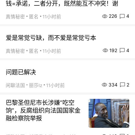
钱=承诺，二者分开，既然能互不冲突！谢
226
4
真情秘密
匿名
11小时前
爱是常觉亏缺，而不爱是常觉亏本
192
4
真情秘密
匿名
11小时前
问题已解决
334
2
闲聊法国
丽莎lz
11小时前
巴黎圣但尼市长涉嫌“吃空
饷”，反腐组织向法国国家金
融检察院举报