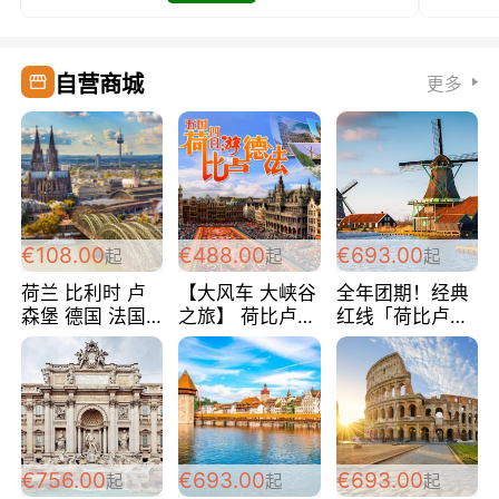
自营商城
更多
€108.00
€488.00
€693.00
起
起
起
荷兰 比利时 卢
【大风车 大峡谷
全年团期！经典
森堡 德国 法国
之旅】 荷比卢德
红线「荷比卢德
超爽玩遍西欧 循
法 巴黎上下 经
法」七天循环 五
环线 全程四星宾
典五国四日游
国 仅售99欧/人/
馆 108欧/人/天
488欧/人
天！巴黎上下！
包拼房~
€756.00
€693.00
€693.00
起
起
起