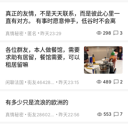
真正的友情，不是天天联系，而是彼此心里一
直有对方。 有事时愿意伸手，低谷时不会离
298
3
真情秘密
匿名
昨天23:29
各位群友，本人做餐馆，需要
求助有居留，餐馆需要，可以
租居留嘛
489
2
闲聊法国
街友46428878
昨天23:15
有多少只是流浪的欧洲的
553
7
真情秘密
街友28602925
昨天22:56