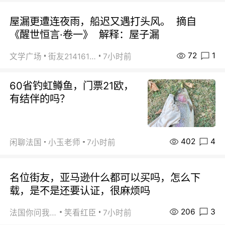
屋漏更遭连夜雨，船迟又遇打头风。 摘自
《醒世恒言·卷一》 解释：屋子漏
72
1
文学广场
街友21416156
7小时前
60省钓虹鳟鱼，门票21欧，
有结伴的吗？
402
4
闲聊法国
小玉老师
7小时前
名位街友，亚马逊什么都可以买吗，怎么下
载，是不是还要认证，很麻烦吗
206
3
法国你问我答
笑看红臣
7小时前