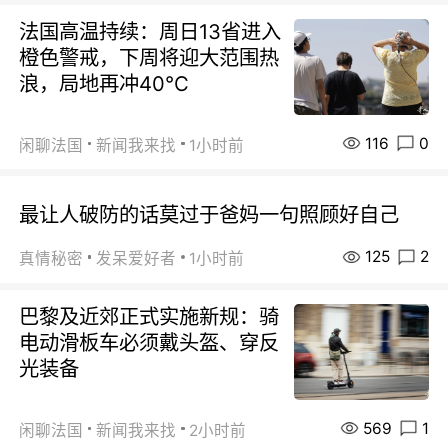
法国高温持续：周日13省进入
橙色警戒，下周将迎大范围热
浪，局地再冲40℃
116
0
闲聊法国
新闻我来找
1小时前
最让人破防的话莫过于爸妈一句照顾好自己
125
2
真情秘密
发呆爱好者
1小时前
巴黎及近郊正式实施新规：骑
电动滑板车必须戴头盔、穿反
光装备
569
1
闲聊法国
新闻我来找
2小时前