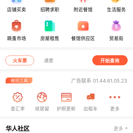
店铺买卖
招聘求职
附近餐馆
生活服务
跳蚤市场
房屋租售
餐馆供应区
贸易街
火车票
通票
开始查询
广告联系 01.44.61.05.23
查汇率
续居留
护照更新
出租车
更多
华人社区
更多