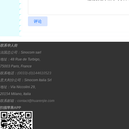
评论
联系华人街
法国总公司：
Sinocom sarl
地址：
48 Rue de Turbigo,
75003
Paris
,
France
联系电话：
(0033)-(0)144610523
意大利分公司：
Sinocom Italia Srl
地址：
Via Niccolini 29,
20154
Milano
,
Italia
联系邮箱：
contact@huarenjie.com
扫描苹果APP