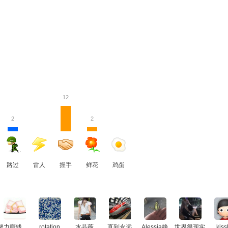
12
2
2
路过
雷人
握手
鲜花
鸡蛋
努力赚钱买房
rotation
水晶薇
直到永远
Alessia静
世界很现实
kiss