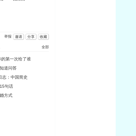
举报
邀请
分享
收藏
志
全部
你的第一次给了谁
知道问答
日志：中国简史
15句话
婚方式