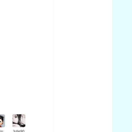
liu
Julie90