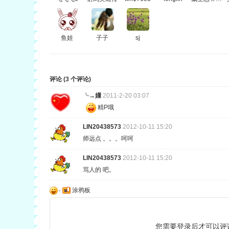
鱼娃
子子
sj
评论 (
3
个评论)
╰→嬞
2011-2-20 03:07
精P哦
LIN20438573
2012-10-11 15:20
师远点 。。。呵呵
LIN20438573
2012-10-11 15:20
骂人的 吧。
涂鸦板
您需要登录后才可以评