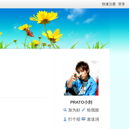
快速注册
登录
PRATO小刘
加为好
给我留
友
言
打个招
发送消
呼
息