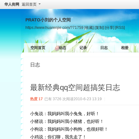
华人街网
返回首页
PRATO小刘的个人空间
https://www.huarenjie.com/?71759
[收藏]
[复制]
[分享]
[RSS]
空间首页
动态
记录
日志
相册
日志
最新经典qq空间超搞笑日志
热度
17
已有 3726 次阅读
2010-6-23 13:19
|
小兔说：我妈妈叫我小兔兔，好听！
小猪说：我妈妈叫我小猪猪，也好听！
小狗说：我妈妈叫我小狗狗，也很好听！
小鸡说：你们聊，我先走了！