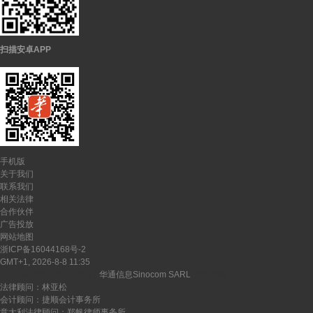
扫描安卓APP
手机版
关于我们
联系我们
相关法律
合作伙伴
广告投放
网站地图
浙ICP备16044168号-2
GMT+1, 2026-8-8 11:35
CopyRights ©
2026-2027
华通信息Sinocom SARL
版权所有
法律顾问：林亚松
会计顾问：捷顺会计事务所
意大利法律顾问：郑帆律师事务所