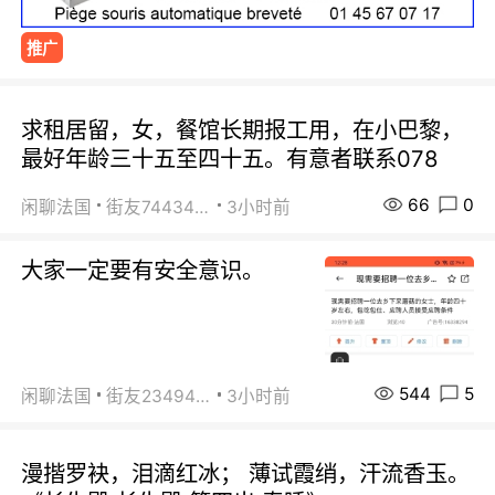
推广
求租居留，女，餐馆长期报工用，在小巴黎，
最好年龄三十五至四十五。有意者联系078
66
0
闲聊法国
街友74434350
3小时前
大家一定要有安全意识。
544
5
闲聊法国
街友23494008
3小时前
漫揩罗袂，泪滴红冰； 薄试霞绡，汗流香玉。