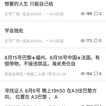
想要的人生 只能自己给
186
2
文学广场
街友49168527
14小时前
学会独处
173
0
文学广场
街友49168527
14小时前
8月15号巴黎✈️福州。8月16号中国✈️法国。有
偿带物，不接违禁品，海关责任自
154
0
商家自荐区
林家二小姐
昨天23:39
寻找证人 8月6号 晚上19h50 在A3往巴黎方
向， 位置在 A3巴黎 ， A