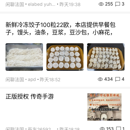
255
3
elabed yuhua
闲聊法国
昨天19:38
新鲜冷冻饺子100粒22欧，本店提供早餐包
子，馒头，油条，豆浆，豆沙包，小麻花，
434
4
apd
闲聊法国
昨天18:52
正版授权 传奇手游
153
1
闲聊法国
街友26592800
昨天18:18