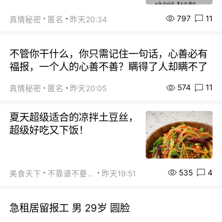
797
11
真情秘密
匿名
昨天20:34
不管你干什么，你只需记住一句话，心善必有
福报，一个人的心善不善？瞒得了人却瞒不了
574
11
真情秘密
匿名
昨天20:05
夏天超级适合的凉拌土豆丝，
超级好吃又下饭！
535
4
美食天下
不靠谱不要联系
昨天19:51
急租居留报工 男 29岁 圆脸