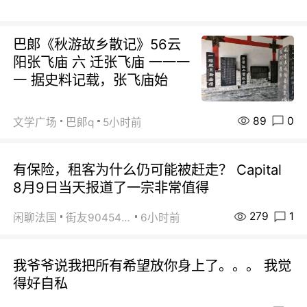
巴郞《秋游故乡散记》56云
阳张飞庙 六 迁张飞庙 一一一
一 据史料记载，张飞庙始
89
0
文学广场
巴郞q
5小时前
有保险，租客为什么仍可能被赶走？ Capital
8月9日当天报道了一宗非常值得
279
1
闲聊法国
街友90454511
6小时前
我爷爷说我把所有希望放你身上了。。。 我觉
得好自私