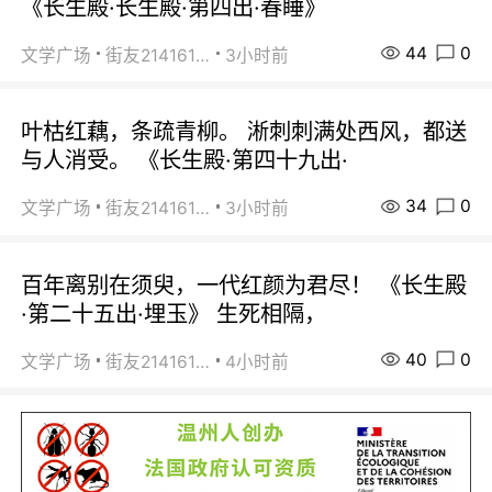
《长生殿·长生殿·第四出·春睡》
44
0
文学广场
街友21416156
3小时前
叶枯红藕，条疏青柳。 淅刺刺满处西风，都送
与人消受。 《长生殿·第四十九出·
34
0
文学广场
街友21416156
3小时前
百年离别在须臾，一代红颜为君尽！ 《长生殿
·第二十五出·埋玉》 生死相隔，
40
0
文学广场
街友21416156
4小时前