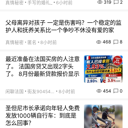
319
2
真情秘密
手写的婚礼_
6小时前
父母离异对孩子 一定是伤害吗？一个稳定的监
护人和抚养关系比一个争吵不休没有爱的家
468
8
真情秘密
匿名
8小时前
最近准备在法国买房的人注意
了。 法国房贷又出现2字头
了。 8月份最新贷款报价显示
454
0
闲聊法国
街友90454511
8小时前
圣但尼市长承诺向年轻人免费
发放1000辆自行车：到底是
怎么回事？