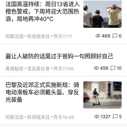
法国高温持续：周日13省进入
橙色警戒，下周将迎大范围热
浪，局地再冲40℃
469
0
闲聊法国
新闻我来找
昨天17:11
最让人破防的话莫过于爸妈一句照顾好自己
459
10
真情秘密
发呆爱好者
昨天17:06
巴黎及近郊正式实施新规：骑
电动滑板车必须戴头盔、穿反
光装备
1327
5
闲聊法国
新闻我来找
昨天16:46