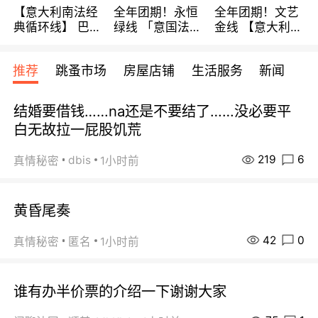
【意大利南法经
全年团期！永恒
全年团期！文艺
典循环线】 巴黎
绿线 「意国法
金线 【意大利一
上下 所有日期铁
南」巴黎上下 去
地】 循环7日游
发！ 全程四星级
意大利 南法 99
全程693欧/人起
推荐
跳蚤市场
房屋店铺
生活服务
新闻
宾馆 108欧/天起
欧/天起 ~包拼房
每周铁发！
全程756欧/位
结婚要借钱……na还是不要结了……没必要平
白无故拉一屁股饥荒
219
6
dbis
真情秘密
1小时前
黄昏尾奏
42
0
真情秘密
匿名
1小时前
谁有办半价票的介绍一下谢谢大家