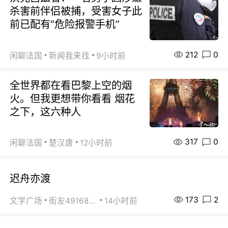
杀害前伴侣被捕，受害女子此
前已配有“危险报警手机”
212
0
闲聊法国
新闻我来找
9小时前
全世界都在看巴黎上空的烟
火。但我更想带你看看 烟花
之下，这六种人
317
0
闲聊法国
楚汉唐
12小时前
迟舟亦渡
173
2
文学广场
街友49168527
14小时前