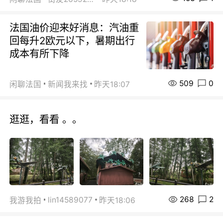
法国油价迎来好消息：汽油重
回每升2欧元以下，暑期出行
成本有所下降
509
0
闲聊法国
新闻我来找
昨天18:07
逛逛，看看 。。
268
2
lin14589077
我游我拍
昨天18:06