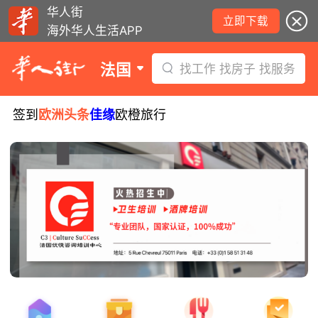
华人街
立即下载
海外华人生活APP
法国
找工作 找房子 找服务
签到
欧洲头条
佳缘
欧橙旅行