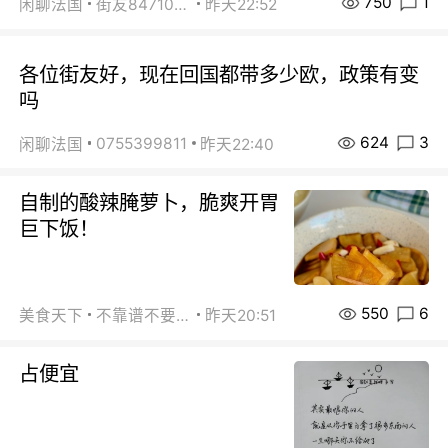
750
1
闲聊法国
街友84710671
昨天22:52
各位街友好，现在回国都带多少欧，政策有变
吗
624
3
0755399811
闲聊法国
昨天22:40
自制的酸辣腌萝卜，脆爽开胃
巨下饭！
550
6
美食天下
不靠谱不要联系
昨天20:51
占便宜