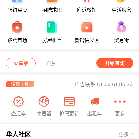
店铺买卖
招聘求职
附近餐馆
生活服务
跳蚤市场
房屋租售
餐馆供应区
贸易街
火车票
通票
开始查询
广告联系 01.44.61.05.23
查汇率
续居留
护照更新
出租车
更多
华人社区
更多