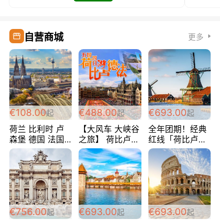
自营商城
更多
€108.00
€488.00
€693.00
起
起
起
荷兰 比利时 卢
【大风车 大峡谷
全年团期！经典
森堡 德国 法国
之旅】 荷比卢德
红线「荷比卢德
超爽玩遍西欧 循
法 巴黎上下 经
法」七天循环 五
环线 全程四星宾
典五国四日游
国 仅售99欧/人/
馆 108欧/人/天
488欧/人
天！巴黎上下！
包拼房~
€756.00
€693.00
€693.00
起
起
起