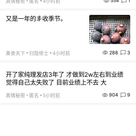
554
1
真情秘密
匿名
4小时前
又是一年的丯收季节。
288
3
美食天下
归隐修士
4小时前
开了家纯理发店3年了 才做到2w左右到业绩
觉得自己太失败了 目前业绩上不去 大
904
9
真情秘密
匿名
5小时前