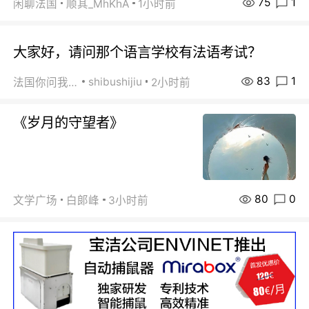
75
1
闲聊法国
顺其_MhKhA
1小时前
大家好，请问那个语言学校有法语考试？
83
1
shibushijiu
法国你问我答
2小时前
《岁月的守望者》
80
0
文学广场
白郞峰
3小时前