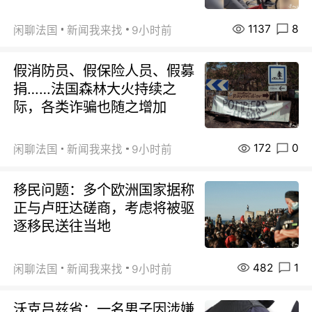
1137
8
闲聊法国
新闻我来找
9小时前
假消防员、假保险人员、假募
捐……法国森林大火持续之
际，各类诈骗也随之增加
172
0
闲聊法国
新闻我来找
9小时前
移民问题：多个欧洲国家据称
正与卢旺达磋商，考虑将被驱
逐移民送往当地
482
1
闲聊法国
新闻我来找
9小时前
沃克吕兹省：一名男子因涉嫌