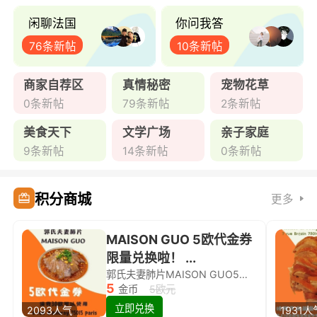
闲聊法国
你问我答
76条新帖
10条新帖
商家自荐区
真情秘密
宠物花草
0条新帖
79条新帖
2条新帖
美食天下
文学广场
亲子家庭
9条新帖
14条新帖
0条新帖
积分商城
更多
MAISON GUO 5欧代金券
限量兑换啦！ ...
郭氏夫妻肺片MAISON GUO5欧代金券限量兑换啦！
5
金币
5欧元
立即兑换
2093人气
1931人