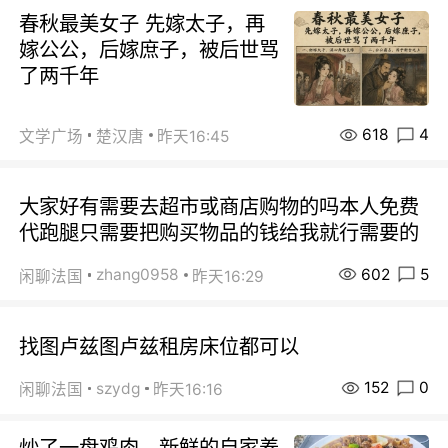
春秋最美女子 先嫁太子，再
嫁公公，后嫁庶子，被后世骂
了两千年
618
4
文学广场
楚汉唐
昨天16:45
大家好有需要去超市或商店购物的吗本人免费
代跑腿只需要把购买物品的钱给我就行需要的
602
5
zhang0958
闲聊法国
昨天16:29
找图卢兹图卢兹租房床位都可以
152
0
szydg
闲聊法国
昨天16:16
炒了一盘鸡肉，新鲜的自家养