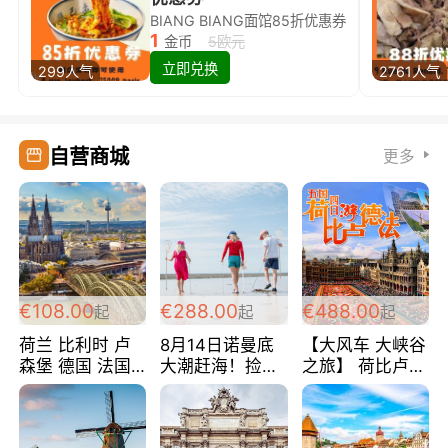
BIANG BIANG面馆85折优惠券
1
金币
5欧元
立即兑换
299人气
2761人气
自营商城
更多
€108.00
€288.00
€488.00
起
起
起
荷兰 比利时 卢
8月14日诺曼底
【大风车 大峡谷
森堡 德国 法国
大潮赶海！捡海
之旅】 荷比卢德
超爽玩遍西欧 循
鲜！轻轻松松海
法 巴黎上下 经
环线 全程四星宾
边爽玩三日游
典五国四日游
馆 108欧/人/天
288欧/人
488欧/人