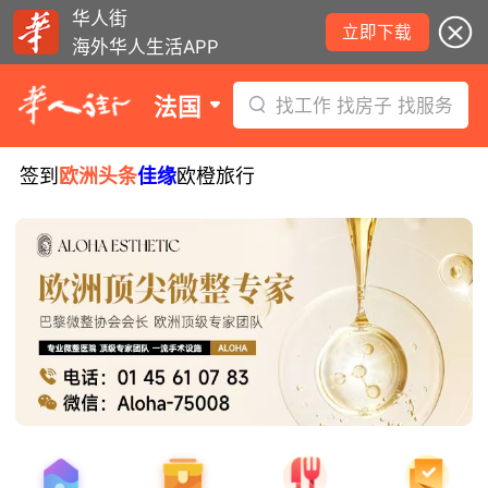
华人街
立即下载
海外华人生活APP
法国
找工作 找房子 找服务
签到
欧洲头条
佳缘
欧橙旅行
8月5日要闻：易捷航空八月罢工预警！
数字度假支票使用受限！警惕网络募捐
骗局！
无栏杆收费站逃费将重罚！