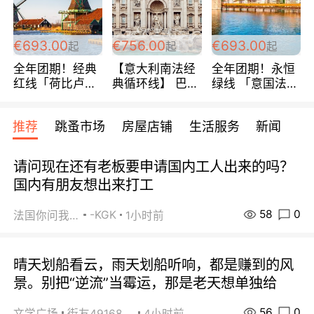
€693.00
€756.00
€693.00
起
起
起
全年团期！经典
【意大利南法经
全年团期！永恒
红线「荷比卢德
典循环线】 巴黎
绿线 「意国法
法」七天循环 五
上下 所有日期铁
南」巴黎上下 去
国 仅售99欧/人/
发！ 全程四星级
意大利 南法 99
推荐
跳蚤市场
房屋店铺
生活服务
新闻
天！巴黎上下！
宾馆 108欧/天起
欧/天起 ~包拼房
包拼房~
全程756欧/位
请问现在还有老板要申请国内工人出来的吗？
国内有朋友想出来打工
58
0
-KGK
法国你问我答
1小时前
晴天划船看云，雨天划船听响，都是赚到的风
景。别把“逆流”当霉运，那是老天想单独给
56
0
文学广场
街友49168527
4小时前