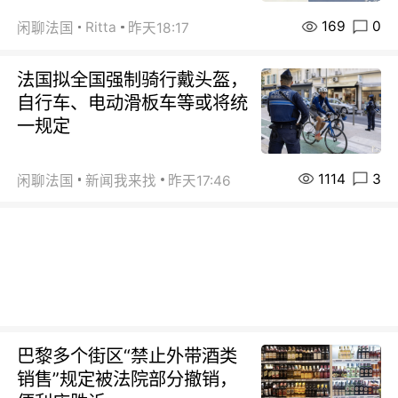
169
0
Ritta
闲聊法国
昨天18:17
法国拟全国强制骑行戴头盔，
自行车、电动滑板车等或将统
一规定
1114
3
闲聊法国
新闻我来找
昨天17:46
巴黎多个街区“禁止外带酒类
销售”规定被法院部分撤销，