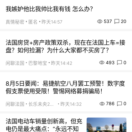
我嫉妒他比我帅比我有钱 怎么办？
537
20
真情秘密
匿名
昨天14:57
法国房贷+房产政策双杀，现在在法国上车=接
盘？如何捡漏？为什么大家都不买房了？
493
0
闲聊法国
巴黎地宝
昨天14:42
8月5日要闻：易捷航空八月罢工预警！数字度
假支票使用受限！警惕网络募捐骗局！
786
0
闲聊法国
长乐未央2015
昨天14:32
法国电动车销量创新高，但充
电仍是最大痛点：“永远不知