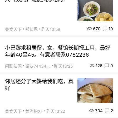
670
10
美食天下
郑知恩
昨天13:59
小巴黎求租居留，女，餐馆长期报工用，最好
年龄40至45。有意者联系0782236
126
0
闲聊法国
街友74434350
昨天13:25
邻居还分了大饼给我们吃，真
好
704
2
美食天下
美洲豹XF
昨天13:22