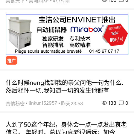
105
0
美食天下
美洲豹XF
4小时前
推广
什么时候neng找到我的亲父问他一句为什么.
然后释怀一切.我知道一切的发生他都有
133
0
linkun152957
真情秘密
昨天23:58
人到了50这个年纪，身体会一点一点发出哀老
信号， 年轻时，总以为衰老很遥远；如今