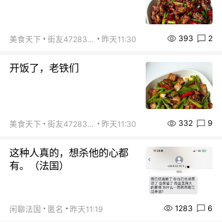
393
2
美食天下
街友472838572
昨天11:30
开饭了，老铁们
332
9
美食天下
街友472838572
昨天11:30
这种人真的，想杀他的心都
有。（法国）
1283
6
闲聊法国
匿名
昨天11:19