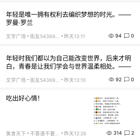
年轻是唯一拥有权利去编织梦想的时光。——
罗曼·罗兰
94
0
文学广场
街友54369822
昨天13:11
年轻时我们都以为自己能改变世界，后来才明
白，青春是让我们学会与世界温柔相处。——
92
0
文学广场
街友54369822
昨天13:10
吃出好心情！
314
2
美食天下
不靠谱不要联系
昨天12:26