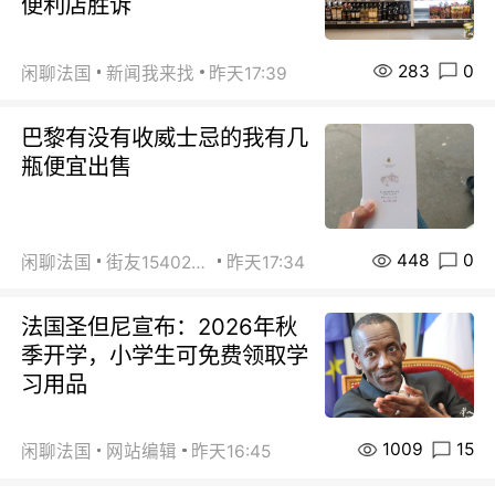
便利店胜诉
283
0
闲聊法国
新闻我来找
昨天17:39
巴黎有没有收威士忌的我有几
瓶便宜出售
448
0
闲聊法国
街友15402223
昨天17:34
法国圣但尼宣布：2026年秋
季开学，小学生可免费领取学
习用品
1009
15
闲聊法国
网站编辑
昨天16:45