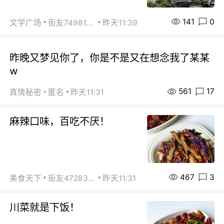
141
0
文学广场
街友74981146
昨天11:39
昨晚又梦见你了，你是不是又在想念我了某某
w
561
17
真情秘密
匿名
昨天11:31
麻辣口味，百吃不厌！
467
3
美食天下
街友472838572
昨天11:31
川菜就是下饭！