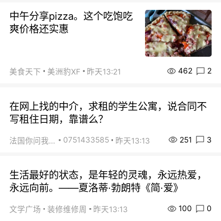
中午分享pizza。这个吃饱吃
爽价格还实惠
462
2
美食天下
美洲豹XF
昨天13:21
在网上找的中介，求租的学生公寓，说合同不
写租住日期，靠谱么？
251
3
0751433585
法国你问我答
昨天13:13
生活最好的状态，是年轻的灵魂，永远热爱，
永远向前。——夏洛蒂·勃朗特《简·爱》
100
0
文学广场
装修维修周
昨天13:13