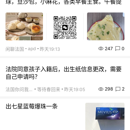
球，豆沙包，小麻花，各类早餐主食。午餐提
247
0
apd
闲聊法国
昨天19:13
法院同意孩子入籍后，出生纸信息更改，需要
自己申请吗？
298
2
法国你问我答
等待春回来
昨天19:05
出七星蓝莓爆珠一条