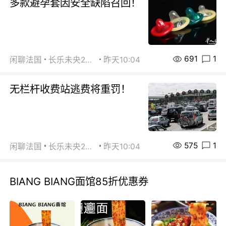
多款避孕套因安全缺陷召回！
691
1
闲聊法国
长乐未央2015
昨天10:04
无栏杆收费站逃费将重罚！
575
1
闲聊法国
长乐未央2015
昨天10:04
BIANG BIANG面馆85折优惠券