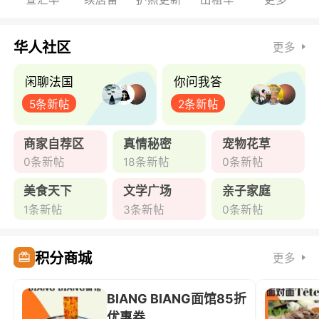
华人社区
更多
闲聊法国
你问我答
5条新帖
2条新帖
商家自荐区
真情秘密
宠物花草
0条新帖
18条新帖
0条新帖
美食天下
文学广场
亲子家庭
1条新帖
3条新帖
0条新帖
积分商城
更多
BIANG BIANG面馆85折
优惠券