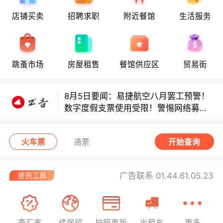
店铺买卖
招聘求职
附近餐馆
生活服务
多款避孕套因安全缺陷召回！
多款避孕套因安全缺陷召回！
跳蚤市场
房屋租售
餐馆供应区
贸易街
8月5日要闻：易捷航空八月罢工预警！
数字度假支票使用受限！警惕网络募捐
骗局！
无栏杆收费站逃费将重罚！
火车票
通票
开始查询
广告联系 01.44.61.05.23
查汇率
续居留
护照更新
出租车
更多