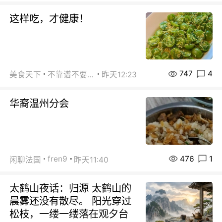
这样吃，才健康！
747
4
美食天下
不靠谱不要联系
昨天12:23
华裔温州分会
476
1
fren9
闲聊法国
昨天11:40
太鹤山夜话：归源 太鹤山的
晨雾还没有散尽。 阳光穿过
松枝，一缕一缕落在观夕台