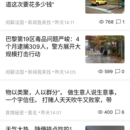
道这次要花多少钱”
768
1
闲聊法国
新闻我来找
昨天14:11
巴黎第19区毒品问题严峻：4
个月逮捕309人，警方展开大
规模打击行动
599
0
闲聊法国
新闻我来找
昨天14:05
物以类聚，人以群分”。 做生意人说生意事，
一个字信任。 打赌人天天吹牛又败家，带
400
6
真情秘密
匿名
昨天14:01
天气太热，随便搞点吃的！