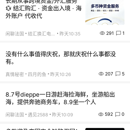
长期从事跨境资金/外汇服务
💱 结汇购汇 · 资金出入境 · 海
外账户 代收代
291
1
闲聊法国
结汇换汇电汇
昨天10:35
没有什么事值得庆祝，那就庆祝什么事都没
有。
207
5
真情秘密
四月的鱼
昨天10:26
8.7号dieppe一日游赶海捡海鲜，坐游船出
海，提供奔驰商务车，8.9坐一个人
592
0
闲聊法国
遇见2588
昨天10:09