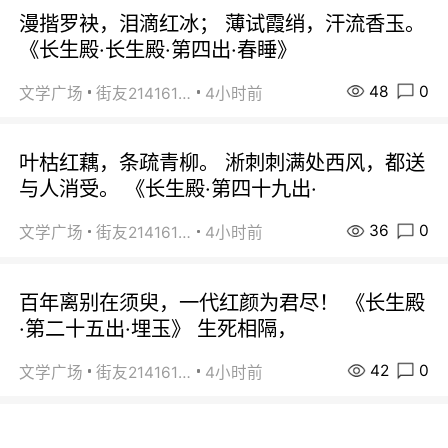
漫揩罗袂，泪滴红冰； 薄试霞绡，汗流香玉。
《长生殿·长生殿·第四出·春睡》
48
0
文学广场
街友21416156
4小时前
叶枯红藕，条疏青柳。 淅刺刺满处西风，都送
与人消受。 《长生殿·第四十九出·
36
0
文学广场
街友21416156
4小时前
百年离别在须臾，一代红颜为君尽！ 《长生殿
·第二十五出·埋玉》 生死相隔，
42
0
文学广场
街友21416156
4小时前