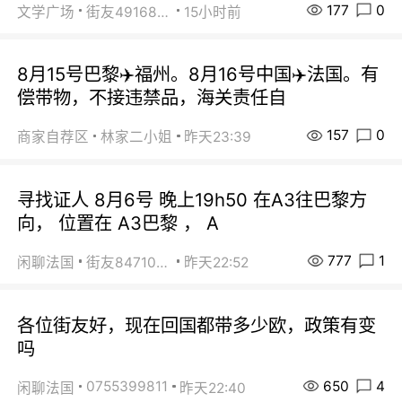
177
0
文学广场
街友49168527
15小时前
8月15号巴黎✈️福州。8月16号中国✈️法国。有
偿带物，不接违禁品，海关责任自
157
0
商家自荐区
林家二小姐
昨天23:39
寻找证人 8月6号 晚上19h50 在A3往巴黎方
向， 位置在 A3巴黎 ， A
777
1
闲聊法国
街友84710671
昨天22:52
各位街友好，现在回国都带多少欧，政策有变
吗
650
4
0755399811
闲聊法国
昨天22:40