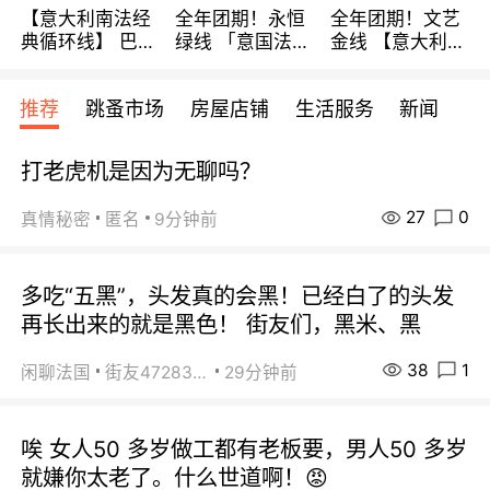
【意大利南法经
全年团期！永恒
全年团期！文艺
典循环线】 巴黎
绿线 「意国法
金线 【意大利一
上下 所有日期铁
南」巴黎上下 去
地】 循环7日游
发！ 全程四星级
意大利 南法 99
全程693欧/人起
推荐
跳蚤市场
房屋店铺
生活服务
新闻
宾馆 108欧/天起
欧/天起 ~包拼房
每周铁发！
全程756欧/位
打老虎机是因为无聊吗？
27
0
真情秘密
匿名
9分钟前
多吃“五黑”，头发真的会黑！已经白了的头发
再长出来的就是黑色！ 街友们，黑米、黑
38
1
闲聊法国
街友472838572
29分钟前
唉 女人50 多岁做工都有老板要，男人50 多岁
就嫌你太老了。什么世道啊！😡