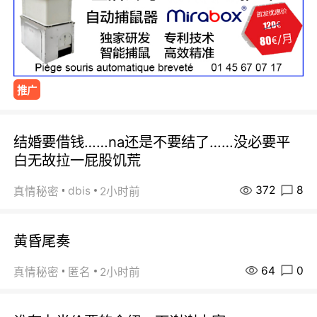
推广
结婚要借钱……na还是不要结了……没必要平
白无故拉一屁股饥荒
372
8
dbis
真情秘密
2小时前
黄昏尾奏
64
0
真情秘密
匿名
2小时前