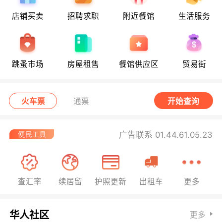
店铺买卖
招聘求职
附近餐馆
生活服务
跳蚤市场
房屋租售
餐馆供应区
贸易街
火车票
通票
开始查询
广告联系 01.44.61.05.23
查汇率
续居留
护照更新
出租车
更多
华人社区
更多