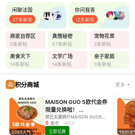
闲聊法国
你问我答
87条新帖
12条新帖
商家自荐区
真情秘密
宠物花草
0条新帖
87条新帖
2条新帖
美食天下
文学广场
亲子家庭
14条新帖
14条新帖
0条新帖
积分商城
更多
MAISON GUO 5欧代金券
限量兑换啦！ ...
郭氏夫妻肺片MAISON GUO5欧代金券限量兑换啦！
5
金币
5欧元
立即兑换
2093人气
1931人