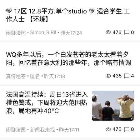
💚 17区 12.8平方.单个studio 💚 适合学生.工
作人士 【环境】
476
0
Simon_RIRIl
闲聊法国
昨天17:24
WQ多年以后，一个白发苍苍的老太太看着夕
阳，回忆着在意大利的那些年，那个略有情调
435
4
真情秘密
匿名
昨天17:18
法国高温持续：周日13省进入
橙色警戒，下周将迎大范围热
浪，局地再冲40℃
476
0
闲聊法国
新闻我来找
昨天17:11