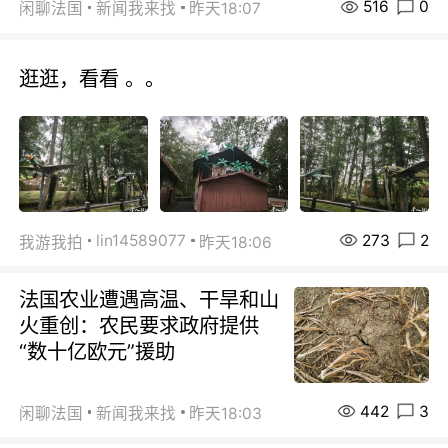
516
0
闲聊法国
新闻我来找
昨天18:07
逛逛，看看 。。
273
2
lin14589077
我游我拍
昨天18:06
法国农业遭遇高温、干旱和山
火重创：农民要求政府提供
“数十亿欧元”援助
442
3
闲聊法国
新闻我来找
昨天18:03