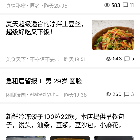
583
11
真情秘密
匿名
昨天20:05
夏天超级适合的凉拌土豆丝，
超级好吃又下饭！
543
5
美食天下
不靠谱不要联系
昨天19:51
急租居留报工 男 29岁 圆脸
260
3
elabed yuhua
闲聊法国
昨天19:38
新鲜冷冻饺子100粒22欧，本店提供早餐包
子，馒头，油条，豆浆，豆沙包，小麻花，