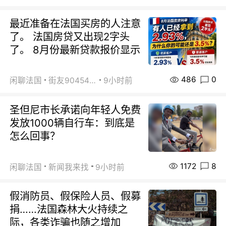
最近准备在法国买房的人注意
了。 法国房贷又出现2字头
了。 8月份最新贷款报价显示
486
0
闲聊法国
街友90454511
9小时前
圣但尼市长承诺向年轻人免费
发放1000辆自行车：到底是
怎么回事？
1172
8
闲聊法国
新闻我来找
9小时前
假消防员、假保险人员、假募
捐……法国森林大火持续之
际，各类诈骗也随之增加