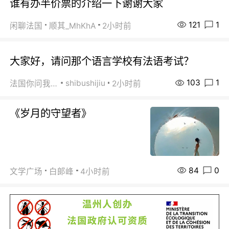
谁有办半价票的介绍一下谢谢大家
121
1
闲聊法国
顺其_MhKhA
2小时前
大家好，请问那个语言学校有法语考试？
103
1
shibushijiu
法国你问我答
2小时前
《岁月的守望者》
84
0
文学广场
白郞峰
4小时前