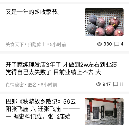
又是一年的丯收季节。
330
4
美食天下
归隐修士
5小时前
开了家纯理发店3年了 才做到2w左右到业绩
觉得自己太失败了 目前业绩上不去 大
947
11
真情秘密
匿名
6小时前
巴郞《秋游故乡散记》56云
阳张飞庙 六 迁张飞庙 一一一
一 据史料记载，张飞庙始