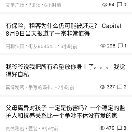
94
0
文学广场
巴郞q
6小时前
有保险，租客为什么仍可能被赶走？ Capital
8月9日当天报道了一宗非常值得
296
1
闲聊法国
街友90454511
6小时前
我爷爷说我把所有希望放你身上了。。。 我觉
得好自私
327
2
真情秘密
手写的婚礼_
7小时前
父母离异对孩子 一定是伤害吗？一个稳定的监
护人和抚养关系比一个争吵不休没有爱的家
479
8
真情秘密
匿名
8小时前