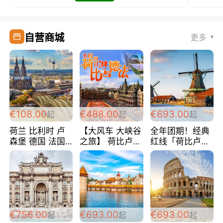
自营商城
更多
€108.00
€488.00
€693.00
起
起
起
荷兰 比利时 卢
【大风车 大峡谷
全年团期！经典
森堡 德国 法国
之旅】 荷比卢德
红线「荷比卢德
超爽玩遍西欧 循
法 巴黎上下 经
法」七天循环 五
环线 全程四星宾
典五国四日游
国 仅售99欧/人/
馆 108欧/人/天
488欧/人
天！巴黎上下！
包拼房~
€756.00
€693.00
€693.00
起
起
起