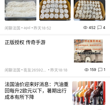
452
4
apd
闲聊法国
昨天18:52
正版授权 传奇手游
159
1
闲聊法国
街友26592800
昨天18:18
法国油价迎来好消息：汽油重
回每升2欧元以下，暑期出行
成本有所下降