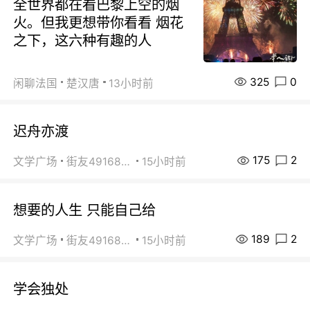
全世界都在看巴黎上空的烟
火。但我更想带你看看 烟花
之下，这六种有趣的人
325
0
闲聊法国
楚汉唐
13小时前
迟舟亦渡
175
2
文学广场
街友49168527
15小时前
想要的人生 只能自己给
189
2
文学广场
街友49168527
15小时前
学会独处