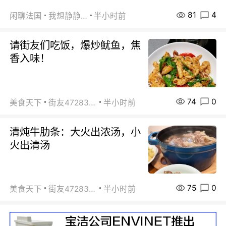
81
4
闲聊法国
我想静静…
半小时前
请街友们吃饭，爆炒鱿鱼，焦
香入味！
74
0
美食天下
街友472838572
半小时前
清炖牛肋条：大火出浓汤，小
火出清汤
75
0
美食天下
街友472838572
半小时前