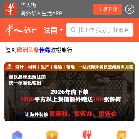
华人街
立即下载
海外华人生活APP
法国
找工作 找房子 找服务
签到
欧洲头条
佳缘
欧橙旅行