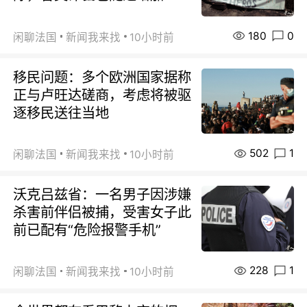
180
0
闲聊法国
新闻我来找
10小时前
移民问题：多个欧洲国家据称
正与卢旺达磋商，考虑将被驱
逐移民送往当地
502
1
闲聊法国
新闻我来找
10小时前
沃克吕兹省：一名男子因涉嫌
杀害前伴侣被捕，受害女子此
前已配有“危险报警手机”
228
1
闲聊法国
新闻我来找
10小时前