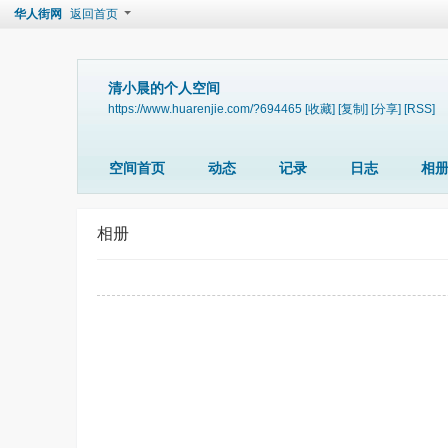
华人街网
返回首页
清小晨的个人空间
https://www.huarenjie.com/?694465
[收藏]
[复制]
[分享]
[RSS]
空间首页
动态
记录
日志
相
相册