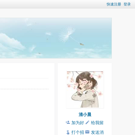
快速注册
登录
清小晨
加为好
给我留
友
言
打个招
发送消