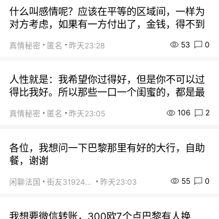
什么叫感情呢？应该在平等的区域间，一样为
对方考虑，如果有一方付出了，金钱，得不到
53
0
真情秘密
匿名
昨天23:28
人性就是：我希望你过得好，但是你不可以过
得比我好。所以那些一口一个闺蜜的，都是最
106
2
真情秘密
匿名
昨天23:05
各位，我想问一下巴黎那里有好的大行，自助
餐，谢谢
55
0
闲聊法国
街友31924072
昨天23:03
我想要微信转账，300欧7个点巴黎有人换