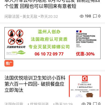
本人开车去布列塔尼 8月10号出发 目前还有四
个位置 回程也可以带回来有意者短
198
0
闲聊法国
美女无敌
昨天20:32
推广
法国优悦培训卫生知识小百科
第六百一十四回- 破损餐盘应
立即淘汰
79
0
法国你问我答
优悦培训咨询
昨天20:29