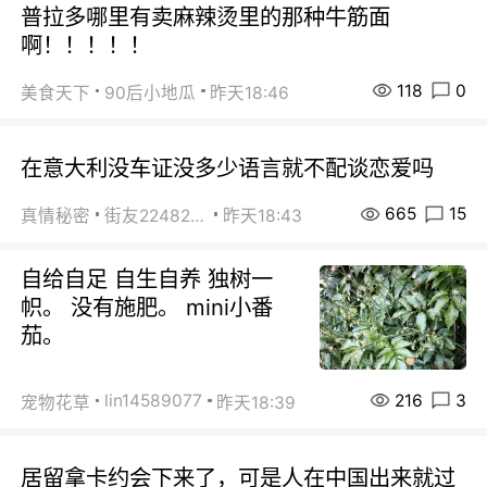
普拉多哪里有卖麻辣烫里的那种牛筋面
啊！！！！！
118
0
美食天下
90后小地瓜
昨天18:46
在意大利没车证没多少语言就不配谈恋爱吗
665
15
真情秘密
街友22482465
昨天18:43
自给自足 自生自养 独树一
帜。 没有施肥。 mini小番
茄。
216
3
lin14589077
宠物花草
昨天18:39
居留拿卡约会下来了，可是人在中国出来就过