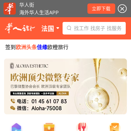
华人街
立即下载
海外华人生活APP
法国
找工作 找房子 找服务
签到
欧洲头条
佳缘
欧橙旅行