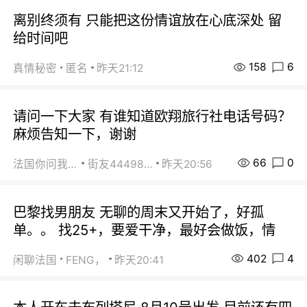
离别终须有 只能把这份情谊放在心底深处 留
给时间吧
158
6
真情秘密
匿名
昨天21:12
请问一下大家 有谁知道欧翔旅行社电话号码？
麻烦告知一下，谢谢
66
0
法国你问我答
街友44498484
昨天20:56
巴黎找男朋友 无聊的周末又开始了，好孤
单。。 找25+，要爱干净，最好会做饭，情
402
4
闲聊法国
FENG，
昨天20:41