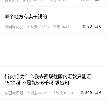
美食天下
街友40858442
昨天19:54
哪个地方有卖干锅的
80
0
法国你问我答
蓝天_Fr37z
昨天19:46
街友们 为什么我去西联往国内汇款只能汇
1500呀 不是能5-6千吗 求告知
509
6
法国你问我答
街友64823891
昨天19:09