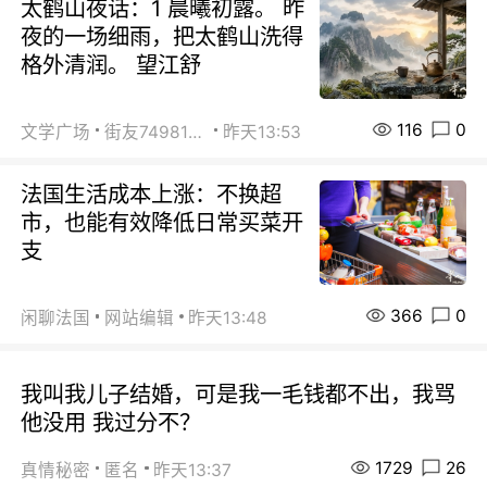
太鹤山夜话：1 晨曦初露。 昨
夜的一场细雨，把太鹤山洗得
格外清润。 望江舒
116
0
文学广场
街友74981146
昨天13:53
法国生活成本上涨：不换超
市，也能有效降低日常买菜开
支
366
0
闲聊法国
网站编辑
昨天13:48
我叫我儿子结婚，可是我一毛钱都不出，我骂
他没用 我过分不？
1729
26
真情秘密
匿名
昨天13:37