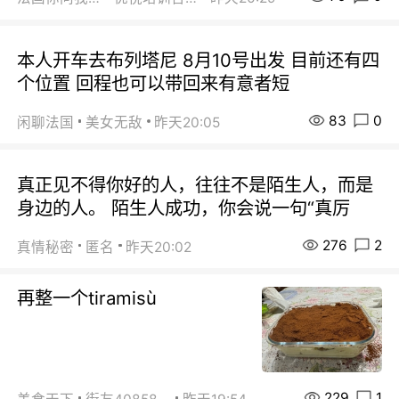
本人开车去布列塔尼 8月10号出发 目前还有四
个位置 回程也可以带回来有意者短
83
0
闲聊法国
美女无敌
昨天20:05
真正见不得你好的人，往往不是陌生人，而是
身边的人。 陌生人成功，你会说一句“真厉
276
2
真情秘密
匿名
昨天20:02
再整一个tiramisù
229
1