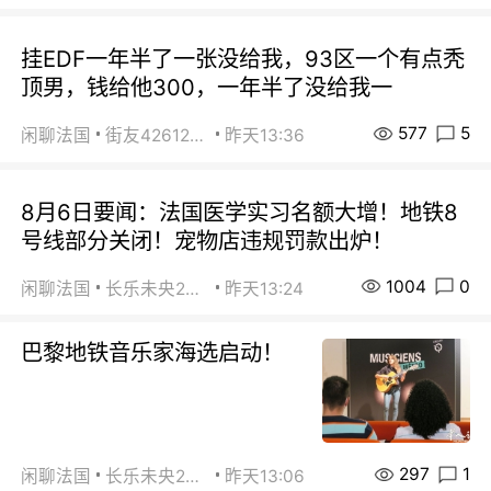
挂EDF一年半了一张没给我，93区一个有点秃
顶男，钱给他300，一年半了没给我一
577
5
闲聊法国
街友42612092
昨天13:36
8月6日要闻：法国医学实习名额大增！地铁8
号线部分关闭！宠物店违规罚款出炉！
1004
0
闲聊法国
长乐未央2015
昨天13:24
巴黎地铁音乐家海选启动！
297
1
闲聊法国
长乐未央2015
昨天13:06