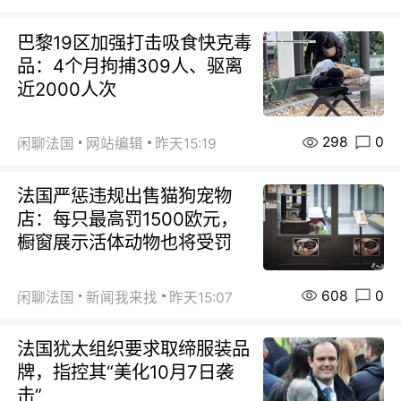
巴黎19区加强打击吸食快克毒
品：4个月拘捕309人、驱离
近2000人次
298
0
闲聊法国
网站编辑
昨天15:19
法国严惩违规出售猫狗宠物
店：每只最高罚1500欧元，
橱窗展示活体动物也将受罚
608
0
闲聊法国
新闻我来找
昨天15:07
法国犹太组织要求取缔服装品
牌，指控其“美化10月7日袭
击”