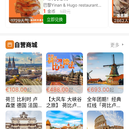
巴黎Yinan & Hugo restaurant除简餐类全场8折
1
金币
5欧元
立即兑换
1729人气
2862
自营商城
更多
€108.00
€488.00
€693.00
起
起
起
荷兰 比利时 卢
【大风车 大峡谷
全年团期！经典
森堡 德国 法国
之旅】 荷比卢德
红线「荷比卢德
超爽玩遍西欧 循
法 巴黎上下 经
法」七天循环 五
环线 全程四星宾
典五国四日游
国 仅售99欧/人/
馆 108欧/人/天
488欧/人
天！巴黎上下！