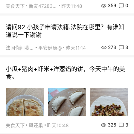
359
0
美食天下
街友472838572
昨天11:48
请问92.小孩子申请法籍.法院在哪里？有谁知
道说一下谢谢
273
3
法国你问我答
平安健康@
昨天11:14
小瓜+猪肉+虾米+洋葱馅的饼，今天中午的美
食。
326
3
美食天下
凤还巢
昨天10:48