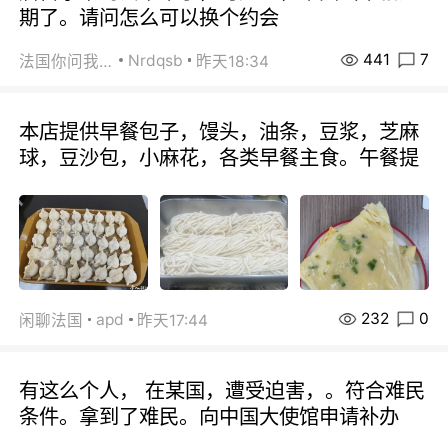
期了。请问怎么可以换个约会
441
7
Nrdqsb
法国你问我答
昨天18:34
本店提供早餐包子，馒头，油条，豆浆，芝麻
球，豆沙包，小麻花，各类早餐主食。午餐提
232
0
apd
闲聊法国
昨天17:44
有这么个人， 在某国，遭受迫害，。符合难民
条件。拿到了难民。向中国大使馆申请补办