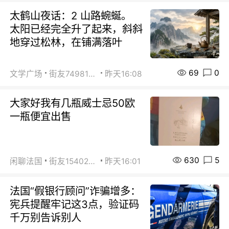
太鹤山夜话：2 山路蜿蜒。
太阳已经完全升了起来，斜斜
地穿过松林，在铺满落叶
69
0
文学广场
街友74981146
昨天16:08
大家好我有几瓶威士忌50欧
一瓶便宜出售
630
5
闲聊法国
街友15402223
昨天16:01
法国“假银行顾问”诈骗增多：
宪兵提醒牢记这3点，验证码
千万别告诉别人