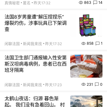
863
14
真情秘密
匿名
昨天17:32
法国8岁男童遭“解压捏捏乐”
爆裂灼伤，涉事玩具已下架调
查
858
1
闲聊法国
新闻我来找
昨天17:32
法国卫生部门通报输入性安第
斯汉坦病毒病例，患者已在西
班牙隔离
231
0
闲聊法国
新闻我来找
昨天17:23
太鹤山夜话：归源 暮色渐
起。 我们没有急着回山。 村