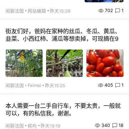
702
1
闲聊法国
网站编辑
昨天15:39
街友们好，爸妈在家种的丝瓜、冬瓜、黄瓜、
韭菜、小西红柿、浦瓜等想卖掉，可现摘在9
405
1
Feimei
闲聊法国
昨天15:25
本人需要一台二手自行车，不要太贵，一般就
可以，有的私信我，谢谢。
340
18
闲聊法国
槟屿
昨天15:19