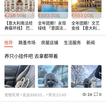
包拼房~
€756.00
€693.00
€693.00
起
起
起
【意大利南法经
全年团期！永恒
全年团期！文艺
典循环线】 巴黎
绿线 「意国法
金线 【意大利一
上下 所有日期铁
南」巴黎上下 去
地】 循环7日游
发！ 全程四星级
意大利 南法 99
全程693欧/人起
推荐
跳蚤市场
房屋店铺
生活服务
新闻
宾馆 108欧/天起
欧/天起 ~包拼房
每周铁发！
全程756欧/位
养只小挂件吧 去拿都带着
24
0
宠物花草
街友88835518
昨天23:49