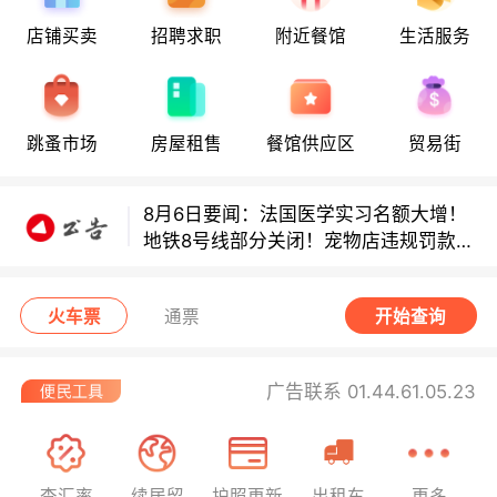
店铺买卖
招聘求职
附近餐馆
生活服务
8月6日要闻：法国医学实习名额大增！
地铁8号线部分关闭！宠物店违规罚款出
炉！
跳蚤市场
房屋租售
餐馆供应区
贸易街
巴黎地铁音乐家海选启动！
8月6日要闻：法国医学实习名额大增！
地铁8号线部分关闭！宠物店违规罚款出
炉！
巴黎地铁音乐家海选启动！
火车票
通票
开始查询
广告联系 01.44.61.05.23
查汇率
续居留
护照更新
出租车
更多