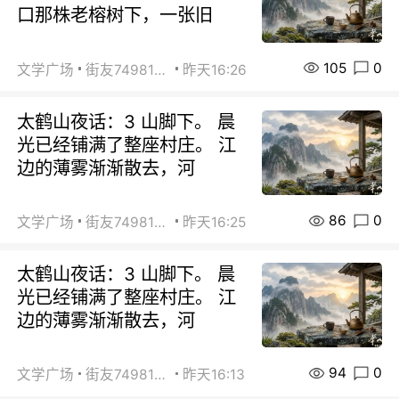
口那株老榕树下，一张旧
105
0
文学广场
街友74981146
昨天16:26
太鹤山夜话：3 山脚下。 晨
光已经铺满了整座村庄。 江
边的薄雾渐渐散去，河
86
0
文学广场
街友74981146
昨天16:25
太鹤山夜话：3 山脚下。 晨
光已经铺满了整座村庄。 江
边的薄雾渐渐散去，河
94
0
文学广场
街友74981146
昨天16:13