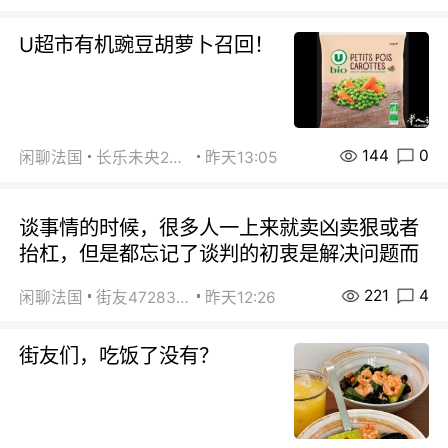
U超市有机豌豆胡萝卜召回！
144
0
闲聊法国
长乐未央2015
昨天13:05
谈事情的时候，很多人一上来就卖凶卖狠或者
抬杠，但是都忘记了谈判的初衷是解决问题而
221
4
闲聊法国
街友472838572
昨天12:26
街友们，吃饭了没有？