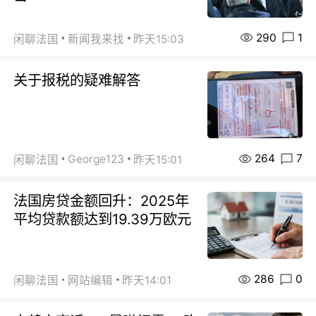
290
1
闲聊法国
新闻我来找
昨天15:03
关于报税的疑难解答
264
7
George123
闲聊法国
昨天15:01
法国房贷金额回升：2025年
平均贷款额达到19.39万欧元
286
0
闲聊法国
网站编辑
昨天14:01