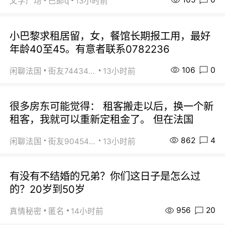
文学广场
巴郞q
13小时前
小巴黎求租居留，女，餐馆长期报工用，最好
年龄40至45。有意者联系0782236
106
0
闲聊法国
街友74434350
13小时前
很多房东可能觉得： 租客搬走以后，换一个新
租客，我就可以重新定租金了。 但在法国
862
4
闲聊法国
街友90454511
13小时前
有没有不结婚的兄弟？你们这日子是怎么过
的？20岁到50岁
956
20
真情秘密
匿名
14小时前