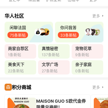
华人社区
更多
闲聊法国
你问我答
75条新帖
33条新帖
商家自荐区
真情秘密
宠物花草
1条新帖
137条新帖
9条新帖
美食天下
文学广场
亲子家庭
22条新帖
27条新帖
0条新帖
积分商城
更多
MAISON GUO 5欧代金券
限量兑换啦！ ...