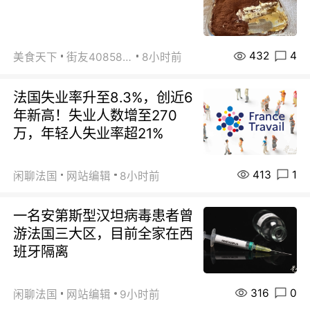
432
4
美食天下
街友40858442
8小时前
法国失业率升至8.3%，创近6
年新高！失业人数增至270
万，年轻人失业率超21%
413
1
闲聊法国
网站编辑
8小时前
一名安第斯型汉坦病毒患者曾
游法国三大区，目前全家在西
班牙隔离
316
0
闲聊法国
网站编辑
9小时前