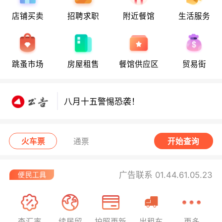
店铺买卖
招聘求职
附近餐馆
生活服务
八月十五警惕恐袭！
跳蚤市场
房屋租售
餐馆供应区
贸易街
八月十五警惕恐袭！
八月十五警惕恐袭！
火车票
通票
开始查询
广告联系 01.44.61.05.23
查汇率
续居留
护照更新
出租车
更多