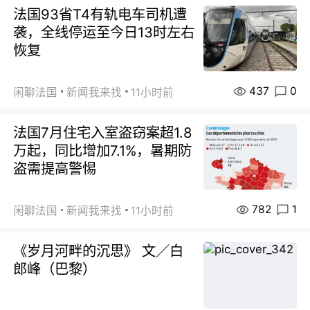
法国93省T4有轨电车司机遭
袭，全线停运至今日13时左右
恢复
437
0
闲聊法国
新闻我来找
11小时前
法国7月住宅入室盗窃案超1.8
万起，同比增加7.1%，暑期防
盗需提高警惕
782
1
闲聊法国
新闻我来找
11小时前
《岁月河畔的沉思》 文／白
郎峰（巴黎）