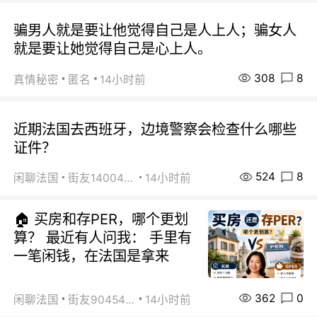
骗男人就是要让他觉得自己是人上人；骗女人
就是要让她觉得自己是心上人。
308
8
真情秘密
匿名
14小时前
近期法国去西班牙，边境警察会检查什么哪些
证件？
524
8
闲聊法国
街友14004820
14小时前
🏠 买房和存PER，哪个更划
算？ 最近有人问我： 手里有
一笔闲钱，在法国是拿来
362
0
闲聊法国
街友90454511
14小时前