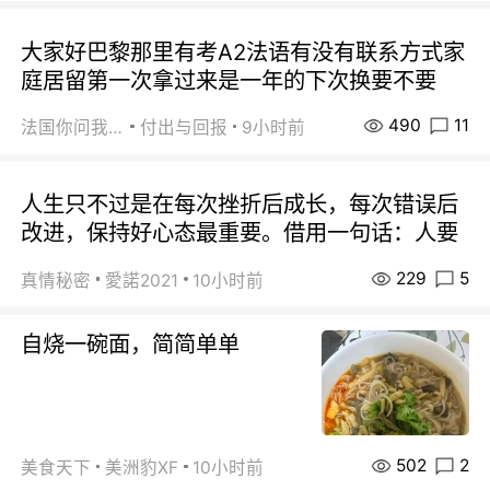
大家好巴黎那里有考A2法语有没有联系方式家
庭居留第一次拿过来是一年的下次换要不要
490
11
法国你问我答
付出与回报
9小时前
人生只不过是在每次挫折后成长，每次错误后
改进，保持好心态最重要。借用一句话：人要
229
5
真情秘密
愛諾2021
10小时前
自烧一碗面，简简单单
502
2
美食天下
美洲豹XF
10小时前