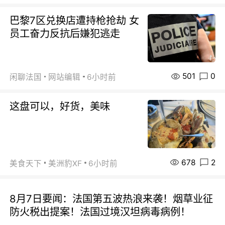
巴黎7区兑换店遭持枪抢劫 女
员工奋力反抗后嫌犯逃走
501
0
闲聊法国
网站编辑
6小时前
这盘可以，好货，美味
678
2
美食天下
美洲豹XF
6小时前
8月7日要闻：法国第五波热浪来袭！烟草业征
防火税出提案！法国过境汉坦病毒病例！