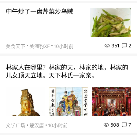
中午炒了一盘芹菜炒乌贼
351
2
美食天下
美洲豹XF
10小时前
林家人在哪里？林家的天，林家的地，林家的
儿女顶天立地。天下林氏一家亲。
508
7
文学广场
楚汉唐
10小时前