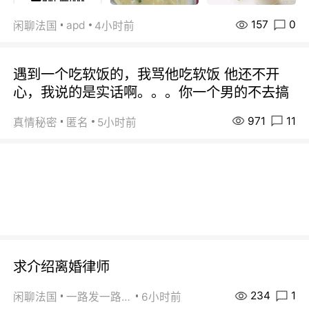
157
0
apd
闲聊法国
4小时前
遇到一个吃软饭的，我骂他吃软饭 他还不开
心，我说的是实话啊。。。你一个男的不去搞
971
11
真情秘密
匿名
5小时前
求介绍离婚律师
234
1
闲聊法国
一路发一路发
6小时前