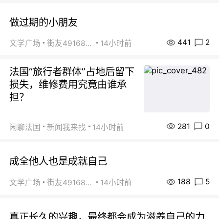
做过期的小朋友
441
2
文学广场
街友49168527
14小时前
法国“旅行者群体”占地后留下
损失，维修费用究竟由谁承
担？
281
0
闲聊法国
新闻我来找
14小时前
成全他人也是成就自己
188
5
文学广场
街友49168527
14小时前
真正长久的兴趣，最终都会成为滋养自己的力