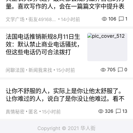
量。喜欢写作的人，会在一篇篇文字中提升表
106
1
文学广场
街友49168527
14小时前
法国电话推销新规8月11日生
效：默认禁止商业电话骚扰，
但这些电话仍可合法拨打
705
0
闲聊法国
新闻我来找
15小时前
让你不舒服的人，实际上是你让他太舒服了。
让你难过的人，说白了是你没让他难过。看不
326
13
真情秘密
匿名
15小时前
Copyright © 2021 华人街