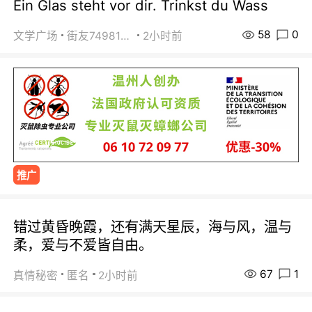
Ein Glas steht vor dir. Trinkst du Wass
58
0
文学广场
街友74981146
2小时前
推广
错过黄昏晚霞，还有满天星辰，海与风，温与
柔，爱与不爱皆自由。
67
1
真情秘密
匿名
2小时前