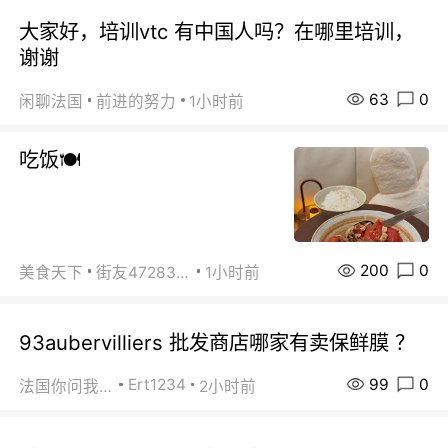
大家好，培训vtc 有中国人吗？在哪里培训，
谢谢
63
0
闲聊法国
前进的努力
1小时前
吃饭🍽️
200
0
美食天下
街友472838572
1小时前
93aubervilliers 批发商店哪家有卖保鲜膜 ？
99
0
Ert1234
法国你问我答
2小时前