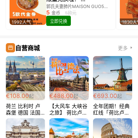
郭氏夫妻肺片MAISON GUO5欧代金券限量兑换啦！
5
金币
5欧元
立即兑换
1992人气
1830
自营商城
更多
€108.00
€488.00
€693.00
起
起
起
荷兰 比利时 卢
【大风车 大峡谷
全年团期！经典
森堡 德国 法国
之旅】 荷比卢德
红线「荷比卢德
超爽玩遍西欧 循
法 巴黎上下 经
法」七天循环 五
环线 全程四星宾
典五国四日游
国 仅售99欧/人/
馆 108欧/人/天
488欧/人
天！巴黎上下！