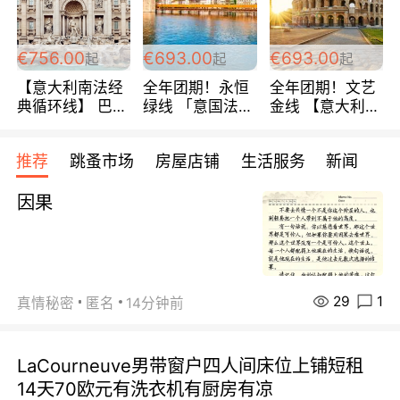
包拼房~
€756.00
€693.00
€693.00
起
起
起
【意大利南法经
全年团期！永恒
全年团期！文艺
典循环线】 巴黎
绿线 「意国法
金线 【意大利一
上下 所有日期铁
南」巴黎上下 去
地】 循环7日游
发！ 全程四星级
意大利 南法 99
全程693欧/人起
推荐
跳蚤市场
房屋店铺
生活服务
新闻
宾馆 108欧/天起
欧/天起 ~包拼房
每周铁发！
全程756欧/位
因果
29
1
真情秘密
匿名
14分钟前
LaCourneuve男带窗户四人间床位上铺短租
14天70欧元有洗衣机有厨房有凉