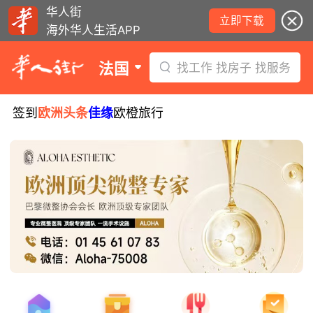
华人街
立即下载
海外华人生活APP
法国
找工作 找房子 找服务
签到
欧洲头条
佳缘
欧橙旅行