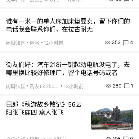
谁有一米一的单人床加床垫要卖，留下你们的
电话我会联系你们，在拉古耐无
353
4
闲聊法国
匿名
12小时前
街友们好：汽车218i一键起动电瓶没电了，去
哪里换比较好修理厂，留个电话号码或者
260
1
闲聊法国
街友64250024
13小时前
巴郞《秋游故乡散记》56云
阳张飞庙四 燕人张飞
105
0