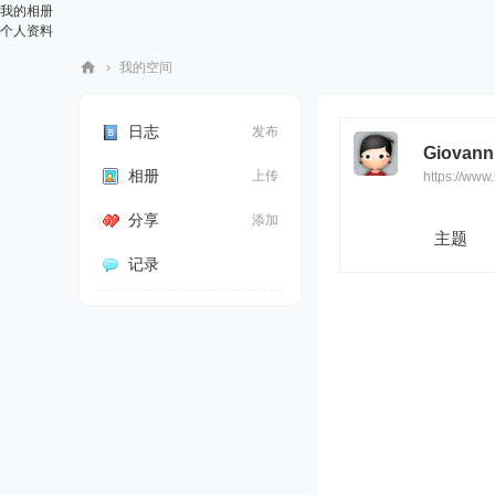
我的相册
个人资料
›
我的空间
华
人
日志
发布
Giovan
街
相册
上传
https://ww
网
分享
添加
主题
记录