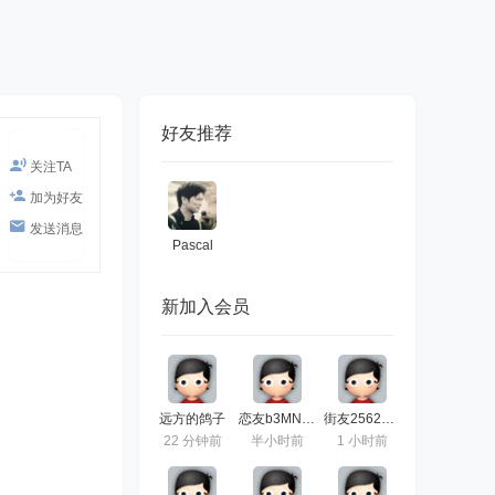
好友推荐
关注TA
加为好友
发送消息
Pascal
新加入会员
远方的鸽子
恋友b3MNfbN2
街友25622488
22 分钟前
半小时前
1 小时前