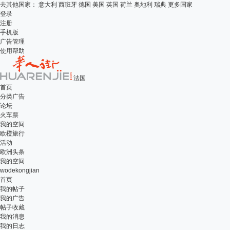
去其他国家：
意大利
西班牙
德国
美国
英国
荷兰
奥地利
瑞典
更多国家
登录
注册
手机版
广告管理
使用帮助
法国
首页
分类广告
论坛
火车票
我的空间
欧橙旅行
活动
欧洲头条
我的空间
wodekongjian
首页
我的帖子
我的广告
帖子收藏
我的消息
我的日志