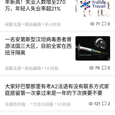
年新高！失业人数增至270
万，年轻人失业率超21%
71
0
闲聊法国
网站编辑
半小时前
一名安第斯型汉坦病毒患者曾
游法国三大区，目前全家在西
班牙隔离
79
0
闲聊法国
网站编辑
1小时前
大家好巴黎那里有考A2法语有没有联系方式家
庭居留第一次拿过来是一年的下次换要不要
121
2
法国你问我答
付出与回报
1小时前