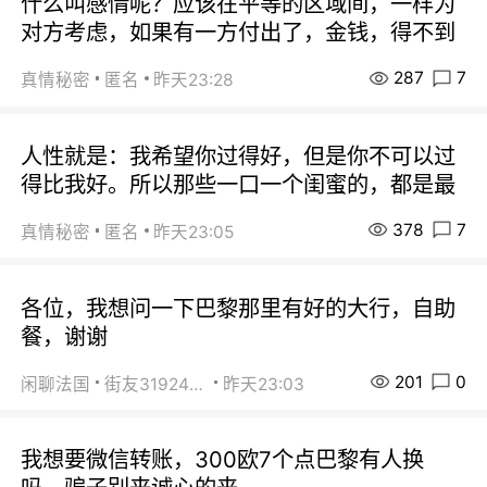
什么叫感情呢？应该在平等的区域间，一样为
对方考虑，如果有一方付出了，金钱，得不到
287
7
真情秘密
匿名
昨天23:28
人性就是：我希望你过得好，但是你不可以过
得比我好。所以那些一口一个闺蜜的，都是最
378
7
真情秘密
匿名
昨天23:05
各位，我想问一下巴黎那里有好的大行，自助
餐，谢谢
201
0
闲聊法国
街友31924072
昨天23:03
我想要微信转账，300欧7个点巴黎有人换