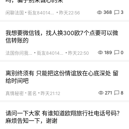
吗，骗子别来诚心的来
368
3
闲聊法国
街友84014588
昨天22:56
我想要微信钱，找人换300欧7个点要可以微
信转账的
189
0
法国你问我答
街友84014588
昨天22:50
离别终须有 只能把这份情谊放在心底深处 留
给时间吧
271
8
真情秘密
匿名
昨天21:12
请问一下大家 有谁知道欧翔旅行社电话号码？
麻烦告知一下，谢谢