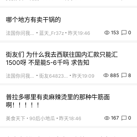
哪个地方有卖干锅的
153
0
法国你问我答
蓝天_Fr37z
昨天19:46
街友们 为什么我去西联往国内汇款只能汇
1500呀 不是能5-6千吗 求告知
885
8
法国你问我答
街友64823891
昨天19:09
普拉多哪里有卖麻辣烫里的那种牛筋面
啊！！！！！
167
0
美食天下
90后小地瓜
昨天18:46