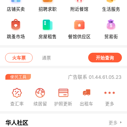
店铺买卖
招聘求职
附近餐馆
生活服务
跳蚤市场
房屋租售
餐馆供应区
贸易街
火车票
通票
开始查询
广告联系 01.44.61.05.23
查汇率
续居留
护照更新
出租车
更多
华人社区
更多