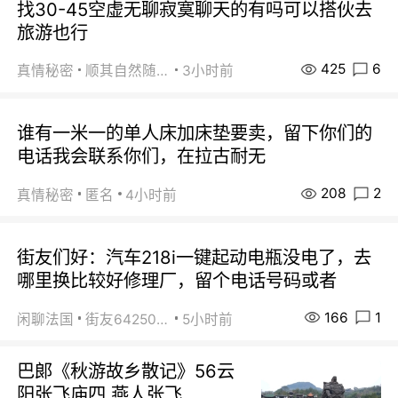
找30-45空虚无聊寂寞聊天的有吗可以搭伙去
旅游也行
425
6
真情秘密
顺其自然随缘
3小时前
谁有一米一的单人床加床垫要卖，留下你们的
电话我会联系你们，在拉古耐无
208
2
真情秘密
匿名
4小时前
街友们好：汽车218i一键起动电瓶没电了，去
哪里换比较好修理厂，留个电话号码或者
166
1
闲聊法国
街友64250024
5小时前
巴郞《秋游故乡散记》56云
阳张飞庙四 燕人张飞