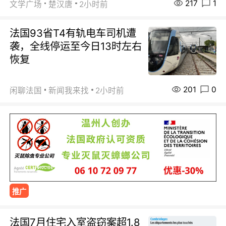
217
1
文学广场
楚汉唐
2小时前
法国93省T4有轨电车司机遭
袭，全线停运至今日13时左右
恢复
201
0
闲聊法国
新闻我来找
2小时前
推广
法国7月住宅入室盗窃案超1.8