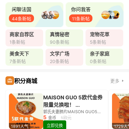
闲聊法国
你问我答
44条新帖
11条新帖
商家自荐区
真情秘密
宠物花草
1条新帖
90条新帖
5条新帖
美食天下
文学广场
亲子家庭
7条新帖
20条新帖
0条新帖
积分商城
更多
MAISON GUO 5欧代金券
限量兑换啦！ ...
郭氏夫妻肺片MAISON GUO5欧代金券限量兑换啦！
5
金币
5欧元
立即兑换
1891人气
1729人