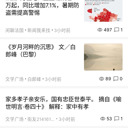
万起，同比增加7.1%，暑期防
盗需提高警惕
497
1
闲聊法国
新闻我来找
3小时前
《岁月河畔的沉思》 文／白
郎峰（巴黎）
89
0
文学广场
白郞峰
3小时前
家多孝子亲安乐，国有忠臣世泰平。 摘自《喻
世明言·卷四十》 解释：家中有孝
53
1
文学广场
街友21416156
3小时前