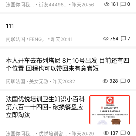
181
0
法国你问我答
街友44498484
昨天20:56
111
754
7
闲聊法国
FENG，
昨天20:41
本人开车去布列塔尼 8月10号出发 目前还有四
个位置 回程也可以带回来有意者短
328
0
闲聊法国
美女无敌
昨天20:32
法国优悦培训卫生知识小百科
第六百一十四回- 破损餐盘应
立即淘汰
137
0
法国你问我答
优悦培训咨询
昨天20:29