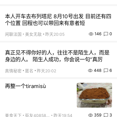
本人开车去布列塔尼 8月10号出发 目前还有四
个位置 回程也可以带回来有意者短
146
0
闲聊法国
美女无敌
昨天20:05
真正见不得你好的人，往往不是陌生人，而是
身边的人。 陌生人成功，你会说一句“真厉
448
6
真情秘密
匿名
昨天20:02
再整一个tiramisù
359
3
美食天下
街友40858442
昨天19:54