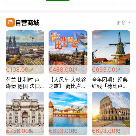
自营商城
更多
€108.00
€488.00
€693.00
起
起
起
荷兰 比利时 卢
【大风车 大峡谷
全年团期！经典
森堡 德国 法国
之旅】 荷比卢德
红线「荷比卢德
超爽玩遍西欧 循
法 巴黎上下 经
法」七天循环 五
环线 全程四星宾
典五国四日游
国 仅售99欧/人/
馆 108欧/人/天
488欧/人
天！巴黎上下！
包拼房~
€756.00
€693.00
€693.00
起
起
起