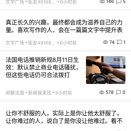
146
5
文学广场
街友49168527
6小时前
真正长久的兴趣，最终都会成为滋养自己的力
量。喜欢写作的人，会在一篇篇文字中提升表
74
1
文学广场
街友49168527
6小时前
法国电话推销新规8月11日生
效：默认禁止商业电话骚扰，
但这些电话仍可合法拨打
578
0
闲聊法国
新闻我来找
6小时前
让你不舒服的人，实际上是你让他太舒服了。
让你难过的人，说白了是你没让他难过。看不