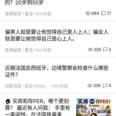
的？20岁到50岁
684
17
真情秘密
匿名
6小时前
骗男人就是要让他觉得自己是人上人；骗女人
就是要让她觉得自己是心上人。
229
5
真情秘密
匿名
6小时前
近期法国去西班牙，边境警察会检查什么哪些
证件？
326
4
闲聊法国
街友14004820
6小时前
🏠 买房和存PER，哪个更划
算？ 最近有人问我： 手里有
一笔闲钱，在法国是拿来