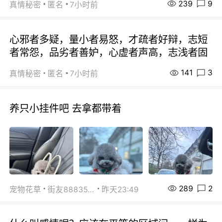
239
9
真情秘密
匿名
7小时前
心邪者多疑，量小者易怒，才疏者好辩，志短
者常怨，品劣者善妒，心虚者声高，志浅者固
141
3
真情秘密
匿名
7小时前
养只小挂件吧 去拿都带着
289
2
宠物花草
街友88835518
昨天23:49