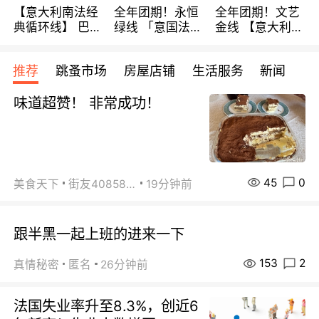
【意大利南法经
全年团期！永恒
全年团期！文艺
典循环线】 巴黎
绿线 「意国法
金线 【意大利一
上下 所有日期铁
南」巴黎上下 去
地】 循环7日游
发！ 全程四星级
意大利 南法 99
全程693欧/人起
推荐
跳蚤市场
房屋店铺
生活服务
新闻
宾馆 108欧/天起
欧/天起 ~包拼房
每周铁发！
全程756欧/位
味道超赞！ 非常成功！
45
0
美食天下
街友40858442
19分钟前
跟半黑一起上班的进来一下
153
2
真情秘密
匿名
26分钟前
法国失业率升至8.3%，创近6