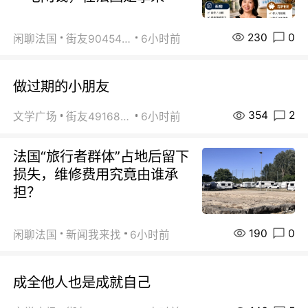
230
0
闲聊法国
街友90454511
6小时前
做过期的小朋友
354
2
文学广场
街友49168527
6小时前
法国“旅行者群体”占地后留下
损失，维修费用究竟由谁承
担？
190
0
闲聊法国
新闻我来找
6小时前
成全他人也是成就自己