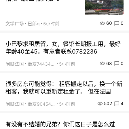
60
0
文学广场
巴郞q
5小时前
小巴黎求租居留，女，餐馆长期报工用，最好
年龄40至45。有意者联系0782236
68
0
闲聊法国
街友74434350
5小时前
很多房东可能觉得： 租客搬走以后，换一个新
租客，我就可以重新定租金了。 但在法国
502
4
闲聊法国
街友90454511
5小时前
有没有不结婚的兄弟？你们这日子是怎么过