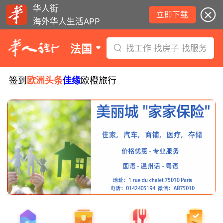
华人街
立即下载
海外华人生活APP
法国
找工作 找房子 找服务
签到
欧洲头条
佳缘
欧橙旅行