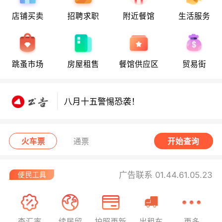
店铺买卖
招聘求职
附近餐馆
生活服务
跳蚤市场
房屋租售
餐馆供应区
贸易街
八月十五警惕恐袭！
八月十五警惕恐袭！
八月十五警惕恐袭！
火车票
通票
开始查询
广告联系 01.44.61.05.23
查汇率
续居留
护照更新
出租车
更多