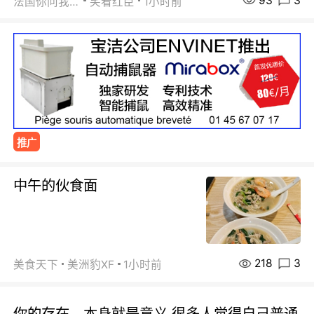
93
3
法国你问我答
笑看红臣
1小时前
推广
中午的伙食面
218
3
美食天下
美洲豹XF
1小时前
你的存在，本身就是意义 很多人觉得自己普通