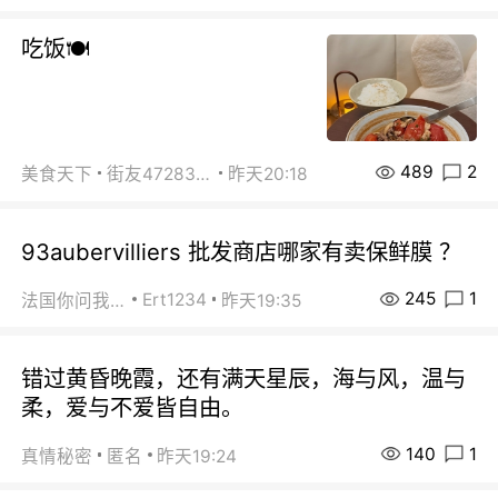
吃饭🍽️
489
2
美食天下
街友472838572
昨天20:18
93aubervilliers 批发商店哪家有卖保鲜膜 ？
245
1
Ert1234
法国你问我答
昨天19:35
错过黄昏晚霞，还有满天星辰，海与风，温与
柔，爱与不爱皆自由。
140
1
真情秘密
匿名
昨天19:24