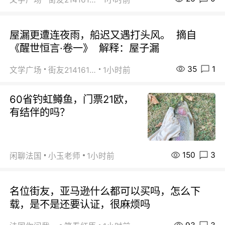
屋漏更遭连夜雨，船迟又遇打头风。 摘自
《醒世恒言·卷一》 解释：屋子漏
35
1
文学广场
街友21416156
1小时前
60省钓虹鳟鱼，门票21欧，
有结伴的吗？
150
3
闲聊法国
小玉老师
1小时前
名位街友，亚马逊什么都可以买吗，怎么下
载，是不是还要认证，很麻烦吗