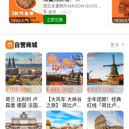
郭氏夫妻肺片MAISON GUO5欧代金券限量兑换啦！
5
金币
5欧元
立即兑换
1992人气
1830
自营商城
更多
€108.00
€488.00
€693.00
起
起
起
荷兰 比利时 卢
【大风车 大峡谷
全年团期！经典
森堡 德国 法国
之旅】 荷比卢德
红线「荷比卢德
超爽玩遍西欧 循
法 巴黎上下 经
法」七天循环 五
环线 全程四星宾
典五国四日游
国 仅售99欧/人/
馆 108欧/人/天
488欧/人
天！巴黎上下！