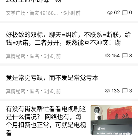
62
0
文学广场
街友49168527
5小时前
好极致的双标，聊天=纠缠，不联系=断联，给
钱=承诺，二者分开，既然能互不冲突！谢
154
3
真情秘密
匿名
5小时前
爱是常觉亏缺，而不爱是常觉亏本
133
3
真情秘密
匿名
5小时前
有没有街友帮忙看看电视剧这
是什么情况？ 网络也有，每
个月扣费也正常，可就是电视
看