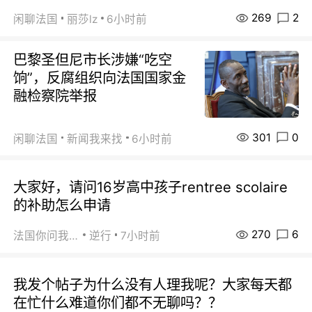
269
2
闲聊法国
丽莎lz
6小时前
巴黎圣但尼市长涉嫌“吃空
饷”，反腐组织向法国国家金
融检察院举报
301
0
闲聊法国
新闻我来找
6小时前
大家好，请问16岁高中孩子rentree scolaire
的补助怎么申请
270
6
法国你问我答
逆行
7小时前
我发个帖子为什么没有人理我呢？大家每天都
在忙什么难道你们都不无聊吗？？