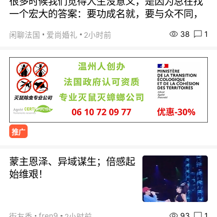
很多时候我们觉得人生没意义，是因为总在找
一个宏大的答案：要功成名就，要与众不同，
38
1
闲聊法国
爱尚婚礼
2小时前
推广
蒙主恩泽、异域谋生；倍感起
始维艰！
93
1
fren9
街友秀
2小时前