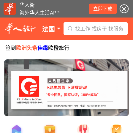
华人街
立即下载
海外华人生活APP
法国
找工作 找房子 找服务
签到
欧洲头条
佳缘
欧橙旅行