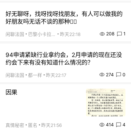
好无聊呀，找呀找呀找朋友，有人可以做我的
好朋友吗无话不谈的那种😮‍💨
208
1
闲聊法国
巴黎小卡拉咪
昨天22:18
94申请紧缺行业拿约会，2月申请的现在还没
约会下来有没有知道什么情况的？
274
0
闲聊法国
都一样
昨天22:17
因果
414
4
真情秘密
匿名
昨天21:56