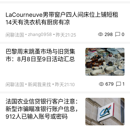
LaCourneuve男带窗户四人间床位上铺短租
14天有洗衣机有厨房有凉
298
0
zhang0958
闲聊法国
昨天21:25
巴黎周末跳蚤市场与旧货集
市：8月8日至9日活动汇总
679
1
闲聊法国
新闻我来找
昨天21:10
法国农业信贷银行客户注意：
新型诈骗瞄准银行账户信息，
912人已输入账号或密码