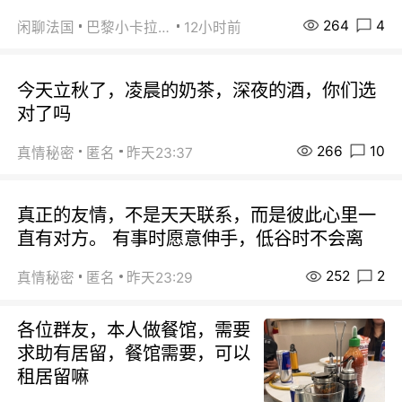
264
4
闲聊法国
巴黎小卡拉咪
12小时前
今天立秋了，凌晨的奶茶，深夜的酒，你们选
对了吗
266
10
真情秘密
匿名
昨天23:37
真正的友情，不是天天联系，而是彼此心里一
直有对方。 有事时愿意伸手，低谷时不会离
252
2
真情秘密
匿名
昨天23:29
各位群友，本人做餐馆，需要
求助有居留，餐馆需要，可以
租居留嘛