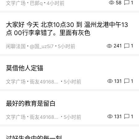
58
1
文学广场
巴郞q
4小时前
大家好 今天 北京10点30 到 温州龙港中午13
点 00行李拿错了。里面有灰色
241
1
闲聊法国
@国_uz5i7
5小时前
莫借他人定锚
131
1
文学广场
街友49168527
5小时前
最好的教育是留白
131
1
文学广场
街友49168527
5小时前
过好生命中的每一刻