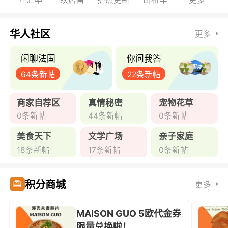
华人社区
更多
闲聊法国
你问我答
64条新帖
22条新帖
商家自荐区
真情秘密
宠物花草
0条新帖
44条新帖
0条新帖
美食天下
文学广场
亲子家庭
18条新帖
17条新帖
0条新帖
积分商城
更多
MAISON GUO 5欧代金券
限量兑换啦！ ...