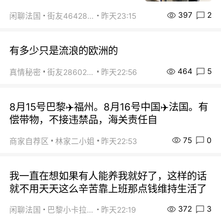
397
2
闲聊法国
街友46428878
昨天23:15
有多少只是流浪的欧洲的
464
5
真情秘密
街友28602925
昨天22:56
8月15号巴黎✈️福州。8月16号中国✈️法国。有
偿带物，不接违禁品，海关责任自
75
0
商家自荐区
林家二小姐
昨天22:53
我一直在想如果有人能养我就好了，这样的话
就不用天天这么辛苦靠上班那点钱维持生活了
372
3
闲聊法国
巴黎小卡拉咪
昨天22:19