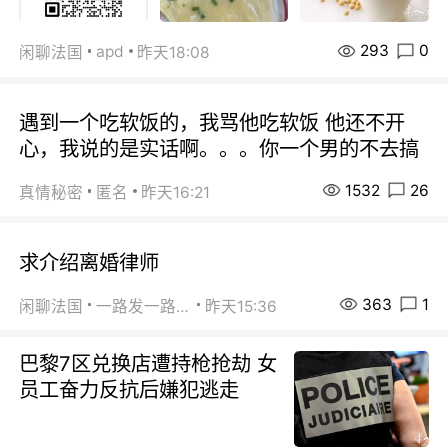
293
0
apd
闲聊法国
昨天18:08
遇到一个吃软饭的，我骂他吃软饭 他还不开
心，我说的是实话啊。。。你一个男的不去搞
1532
26
真情秘密
匿名
昨天16:21
求介绍离婚律师
363
1
闲聊法国
一路发一路发
昨天15:36
巴黎7区兑换店遭持枪抢劫 女
员工奋力反抗后嫌犯逃走