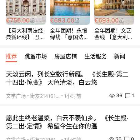
包拼房~
€756.00
€693.00
€693.00
起
起
起
【意大利南法经
全年团期！永恒
全年团期！文艺
典循环线】 巴黎
绿线 「意国法
金线 【意大利一
上下 所有日期铁
南」巴黎上下 去
地】 循环7日游
发！ 全程四星级
意大利 南法 99
全程693欧/人起
推荐
跳蚤市场
房屋店铺
生活服务
新闻
宾馆 108欧/天起
欧/天起 ~包拼房
每周铁发！
全程756欧/位
天淡云闲，列长空数行新雁。 《长生殿·第二
十四出·惊变》 天色清淡，白云悠
39
1
文学广场
街友21416156
1小时前
愿此生终老温柔，白云不羡仙乡。 《长生殿·
第二出·定情》 希望今生在你的温
26
0
文学广场
街友21416156
1小时前