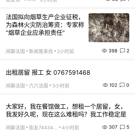
法国拟向烟草生产企业征税，
为森林火灾防治筹资：专家称
“烟草企业应承担责任”
398
2
闲聊法国
新闻我来找
2小时前
出租居留 报工 女 0767591468
102
0
闲聊法国
六六法国
3小时前
大家好，我在餐馆做工，想租一个居留，女，
我发好久呢，现在这么难租吗？我工作稳定是
307
5
闲聊法国
街友74434350
4小时前