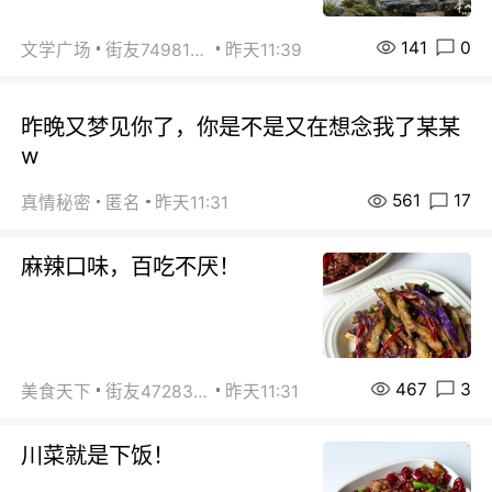
141
0
文学广场
街友74981146
昨天11:39
昨晚又梦见你了，你是不是又在想念我了某某
w
561
17
真情秘密
匿名
昨天11:31
麻辣口味，百吃不厌！
467
3
美食天下
街友472838572
昨天11:31
川菜就是下饭！