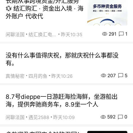
长期从事跨境资金/外汇服务
💱 结汇购汇 · 资金出入境 · 海
外账户 代收代
291
1
闲聊法国
结汇换汇电汇
昨天10:35
没有什么事值得庆祝，那就庆祝什么事都没
有。
207
5
真情秘密
四月的鱼
昨天10:26
8.7号dieppe一日游赶海捡海鲜，坐游船出
海，提供奔驰商务车，8.9坐一个人
592
0
闲聊法国
遇见2588
昨天10:09