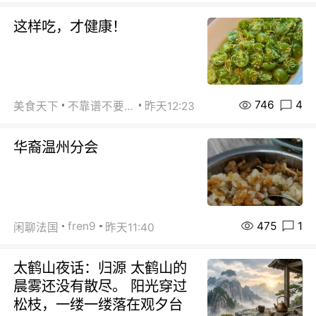
这样吃，才健康！
746
4
美食天下
不靠谱不要联系
昨天12:23
华裔温州分会
475
1
fren9
闲聊法国
昨天11:40
太鹤山夜话：归源 太鹤山的
晨雾还没有散尽。 阳光穿过
松枝，一缕一缕落在观夕台