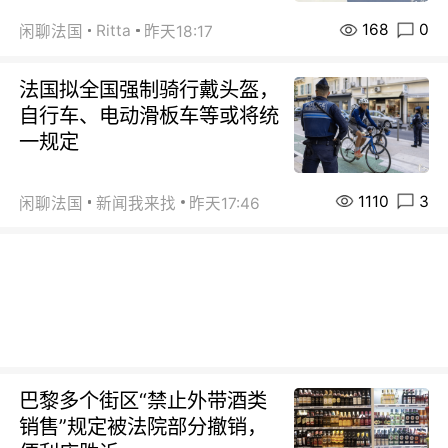
168
0
Ritta
闲聊法国
昨天18:17
法国拟全国强制骑行戴头盔，
自行车、电动滑板车等或将统
一规定
1110
3
闲聊法国
新闻我来找
昨天17:46
巴黎多个街区“禁止外带酒类
销售”规定被法院部分撤销，