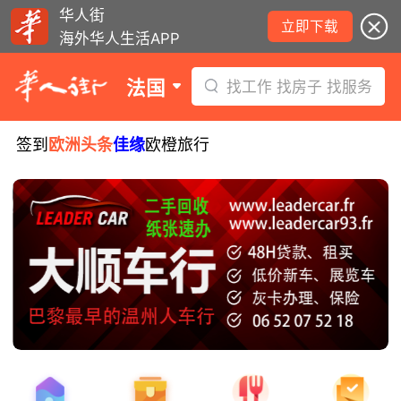
华人街
立即下载
海外华人生活APP
法国
找工作 找房子 找服务
签到
欧洲头条
佳缘
欧橙旅行
8月5日要闻：易捷航空八月罢工预警！
数字度假支票使用受限！警惕网络募捐
骗局！
无栏杆收费站逃费将重罚！