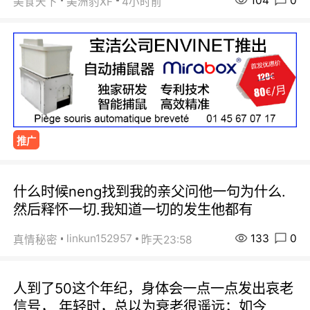
104
0
美食天下
美洲豹XF
4小时前
推广
什么时候neng找到我的亲父问他一句为什么.
然后释怀一切.我知道一切的发生他都有
133
0
linkun152957
真情秘密
昨天23:58
人到了50这个年纪，身体会一点一点发出哀老
信号， 年轻时，总以为衰老很遥远；如今