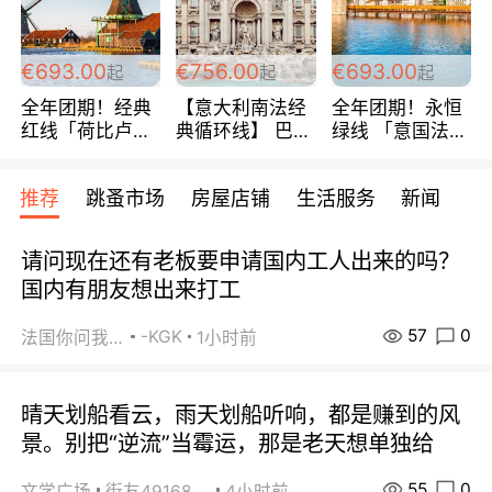
€693.00
€756.00
€693.00
起
起
起
全年团期！经典
【意大利南法经
全年团期！永恒
红线「荷比卢德
典循环线】 巴黎
绿线 「意国法
法」七天循环 五
上下 所有日期铁
南」巴黎上下 去
国 仅售99欧/人/
发！ 全程四星级
意大利 南法 99
推荐
跳蚤市场
房屋店铺
生活服务
新闻
天！巴黎上下！
宾馆 108欧/天起
欧/天起 ~包拼房
包拼房~
全程756欧/位
请问现在还有老板要申请国内工人出来的吗？
国内有朋友想出来打工
57
0
-KGK
法国你问我答
1小时前
晴天划船看云，雨天划船听响，都是赚到的风
景。别把“逆流”当霉运，那是老天想单独给
55
0
文学广场
街友49168527
4小时前