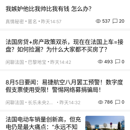
我嫉妒他比我帅比我有钱 怎么办？
537
20
真情秘密
匿名
昨天14:57
法国房贷+房产政策双杀，现在在法国上车=接
盘？如何捡漏？为什么大家都不买房了？
493
0
闲聊法国
巴黎地宝
昨天14:42
8月5日要闻：易捷航空八月罢工预警！数字度
假支票使用受限！警惕网络募捐骗局！
786
0
闲聊法国
长乐未央2015
昨天14:32
法国电动车销量创新高，但充
电仍是最大痛点：“永远不知