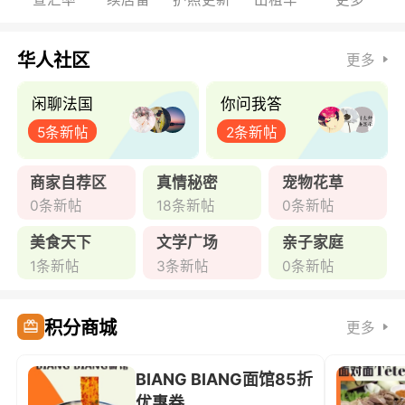
华人社区
更多
闲聊法国
你问我答
5条新帖
2条新帖
商家自荐区
真情秘密
宠物花草
0条新帖
18条新帖
0条新帖
美食天下
文学广场
亲子家庭
1条新帖
3条新帖
0条新帖
积分商城
更多
BIANG BIANG面馆85折
优惠券