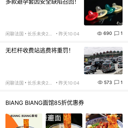
多款避孕套因安全缺陷召回！
690
1
闲聊法国
长乐未央2015
昨天10:04
无栏杆收费站逃费将重罚！
573
1
闲聊法国
长乐未央2015
昨天10:04
BIANG BIANG面馆85折优惠券