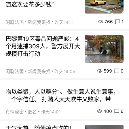
道这次要花多少钱”
766
1
闲聊法国
新闻我来找
昨天14:11
巴黎第19区毒品问题严峻：4
个月逮捕309人，警方展开大
规模打击行动
599
0
闲聊法国
新闻我来找
昨天14:05
物以类聚，人以群分”。 做生意人说生意事，
一个字信任。 打赌人天天吹牛又败家，带
400
6
真情秘密
匿名
昨天14:01
天气太热，随便搞点吃的！