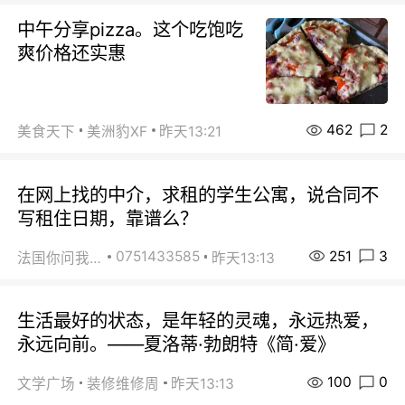
中午分享pizza。这个吃饱吃
爽价格还实惠
462
2
美食天下
美洲豹XF
昨天13:21
在网上找的中介，求租的学生公寓，说合同不
写租住日期，靠谱么？
251
3
0751433585
法国你问我答
昨天13:13
生活最好的状态，是年轻的灵魂，永远热爱，
永远向前。——夏洛蒂·勃朗特《简·爱》
100
0
文学广场
装修维修周
昨天13:13