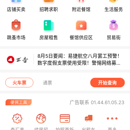
店铺买卖
招聘求职
附近餐馆
生活服务
多款避孕套因安全缺陷召回！
跳蚤市场
房屋租售
餐馆供应区
贸易街
多款避孕套因安全缺陷召回！
8月5日要闻：易捷航空八月罢工预警！
数字度假支票使用受限！警惕网络募捐
骗局！
无栏杆收费站逃费将重罚！
火车票
通票
开始查询
广告联系 01.44.61.05.23
查汇率
续居留
护照更新
出租车
更多