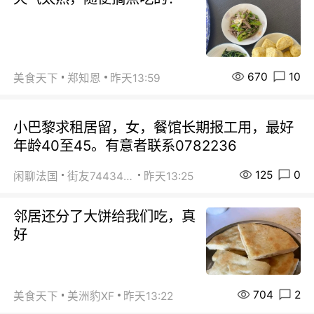
670
10
美食天下
郑知恩
昨天13:59
小巴黎求租居留，女，餐馆长期报工用，最好
年龄40至45。有意者联系0782236
125
0
闲聊法国
街友74434350
昨天13:25
邻居还分了大饼给我们吃，真
好
704
2
美食天下
美洲豹XF
昨天13:22