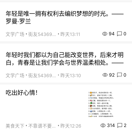
年轻是唯一拥有权利去编织梦想的时光。——
罗曼·罗兰
94
0
文学广场
街友54369822
昨天13:11
年轻时我们都以为自己能改变世界，后来才明
白，青春是让我们学会与世界温柔相处。——
92
0
文学广场
街友54369822
昨天13:10
吃出好心情！
314
2
美食天下
不靠谱不要联系
昨天12:26