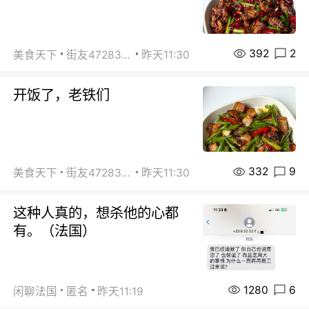
392
2
美食天下
街友472838572
昨天11:30
开饭了，老铁们
332
9
美食天下
街友472838572
昨天11:30
这种人真的，想杀他的心都
有。（法国）
1280
6
闲聊法国
匿名
昨天11:19