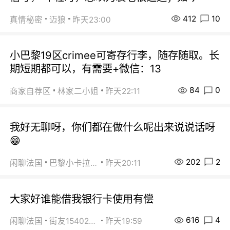
412
10
真情秘密
迈狼
昨天23:00
小巴黎19区crimee可寄存行李，随存随取。长
期短期都可以，有需要+微信：13
84
0
商家自荐区
林家二小姐
昨天22:11
我好无聊呀，你们都在做什么呢出来说说话呀
😁
202
2
闲聊法国
巴黎小卡拉咪
昨天20:11
大家好谁能借我银行卡使用有偿
616
4
闲聊法国
街友15402223
昨天19:59