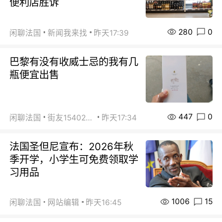
便利店胜诉
280
0
闲聊法国
新闻我来找
昨天17:39
巴黎有没有收威士忌的我有几
瓶便宜出售
447
0
闲聊法国
街友15402223
昨天17:34
法国圣但尼宣布：2026年秋
季开学，小学生可免费领取学
习用品
1006
15
闲聊法国
网站编辑
昨天16:45