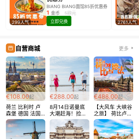
BIANG BIANG面馆85折优惠券
1
金币
5欧元
立即兑换
299人气
2761人气
自营商城
更多
€108.00
€288.00
€488.00
起
起
起
荷兰 比利时 卢
8月14日诺曼底
【大风车 大峡谷
森堡 德国 法国
大潮赶海！捡海
之旅】 荷比卢德
超爽玩遍西欧 循
鲜！轻轻松松海
法 巴黎上下 经
环线 全程四星宾
边爽玩三日游
典五国四日游
馆 108欧/人/天
288欧/人
488欧/人