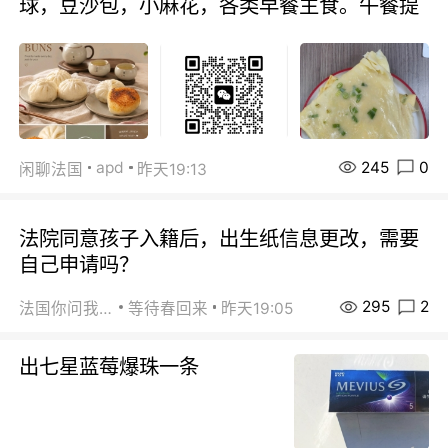
球，豆沙包，小麻花，各类早餐主食。午餐提
245
0
apd
闲聊法国
昨天19:13
法院同意孩子入籍后，出生纸信息更改，需要
自己申请吗？
295
2
法国你问我答
等待春回来
昨天19:05
出七星蓝莓爆珠一条