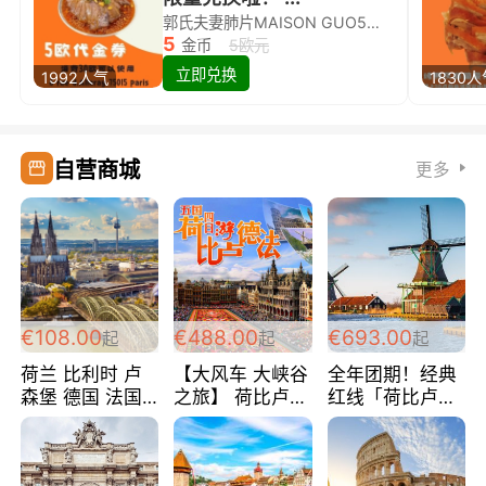
郭氏夫妻肺片MAISON GUO5欧代金券限量兑换啦！
5
金币
5欧元
立即兑换
1992人气
1830
自营商城
更多
€108.00
€488.00
€693.00
起
起
起
荷兰 比利时 卢
【大风车 大峡谷
全年团期！经典
森堡 德国 法国
之旅】 荷比卢德
红线「荷比卢德
超爽玩遍西欧 循
法 巴黎上下 经
法」七天循环 五
环线 全程四星宾
典五国四日游
国 仅售99欧/人/
馆 108欧/人/天
488欧/人
天！巴黎上下！