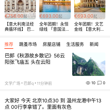
包拼房~
€756.00
€693.00
€693.00
起
起
起
【意大利南法经
全年团期！永恒
全年团期！文艺
典循环线】 巴黎
绿线 「意国法
金线 【意大利一
上下 所有日期铁
南」巴黎上下 去
地】 循环7日游
发！ 全程四星级
意大利 南法 99
全程693欧/人起
推荐
跳蚤市场
房屋店铺
生活服务
新闻
宾馆 108欧/天起
欧/天起 ~包拼房
每周铁发！
全程756欧/位
巴郞《秋游故乡散记》56云
阳张飞庙五 头在云阳
10
0
文学广场
巴郞q
11分钟前
大家好 今天 北京10点30 到 温州龙港中午13
点 00行李拿错了。里面有灰色