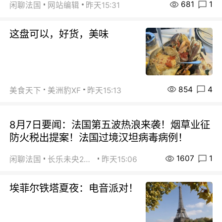
681
1
闲聊法国
网站编辑
昨天15:31
这盘可以，好货，美味
854
4
美食天下
美洲豹XF
昨天15:13
8月7日要闻：法国第五波热浪来袭！烟草业征
防火税出提案！法国过境汉坦病毒病例！
1607
1
闲聊法国
长乐未央2015
昨天15:06
埃菲尔铁塔夏夜：电音派对！