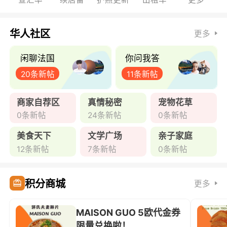
华人社区
更多
闲聊法国
你问我答
20条新帖
11条新帖
商家自荐区
真情秘密
宠物花草
0条新帖
24条新帖
0条新帖
美食天下
文学广场
亲子家庭
12条新帖
7条新帖
0条新帖
积分商城
更多
MAISON GUO 5欧代金券
限量兑换啦！ ...