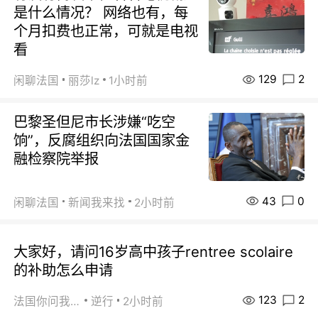
是什么情况？ 网络也有，每
个月扣费也正常，可就是电视
看
129
2
闲聊法国
丽莎lz
1小时前
巴黎圣但尼市长涉嫌“吃空
饷”，反腐组织向法国国家金
融检察院举报
43
0
闲聊法国
新闻我来找
2小时前
大家好，请问16岁高中孩子rentree scolaire
的补助怎么申请
123
2
法国你问我答
逆行
2小时前