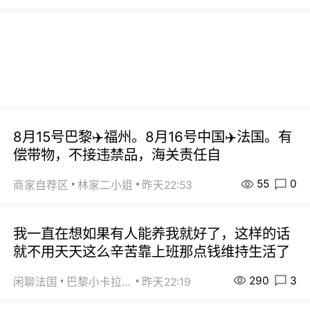
8月15号巴黎✈️福州。8月16号中国✈️法国。有
偿带物，不接违禁品，海关责任自
55
0
商家自荐区
林家二小姐
昨天22:53
我一直在想如果有人能养我就好了，这样的话
就不用天天这么辛苦靠上班那点钱维持生活了
290
3
闲聊法国
巴黎小卡拉咪
昨天22:19