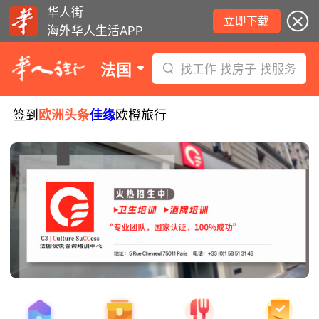
华人街
立即下载
海外华人生活APP
法国
找工作 找房子 找服务
签到
欧洲头条
佳缘
欧橙旅行