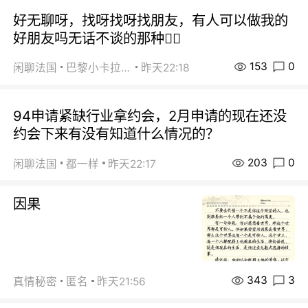
好无聊呀，找呀找呀找朋友，有人可以做我的
好朋友吗无话不谈的那种😮‍💨
153
0
闲聊法国
巴黎小卡拉咪
昨天22:18
94申请紧缺行业拿约会，2月申请的现在还没
约会下来有没有知道什么情况的？
203
0
闲聊法国
都一样
昨天22:17
因果
343
3
真情秘密
匿名
昨天21:56