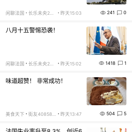
241
0
闲聊法国
长乐未央2015
昨天15:03
八月十五警惕恐袭！
1418
1
闲聊法国
长乐未央2015
昨天15:02
味道超赞！ 非常成功！
504
5
美食天下
街友40858442
昨天13:47
法国失业率升至8.3%，创近6