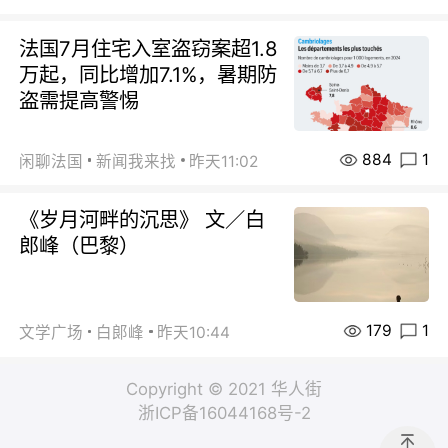
法国7月住宅入室盗窃案超1.8
万起，同比增加7.1%，暑期防
盗需提高警惕
884
1
闲聊法国
新闻我来找
昨天11:02
《岁月河畔的沉思》 文／白
郎峰（巴黎）
179
1
文学广场
白郞峰
昨天10:44
Copyright © 2021 华人街
浙ICP备16044168号-2