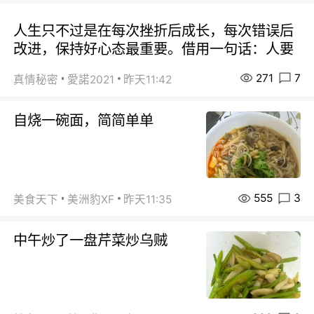
人生只不过是在每次挫折后成长，每次错误后
改进，保持好心态最重要。借用一句话：人要
271
7
真情秘密
愛諾2021
昨天11:42
自烧一碗面，简简单单
555
3
美食天下
美洲豹XF
昨天11:35
中午炒了一盘芹菜炒乌贼