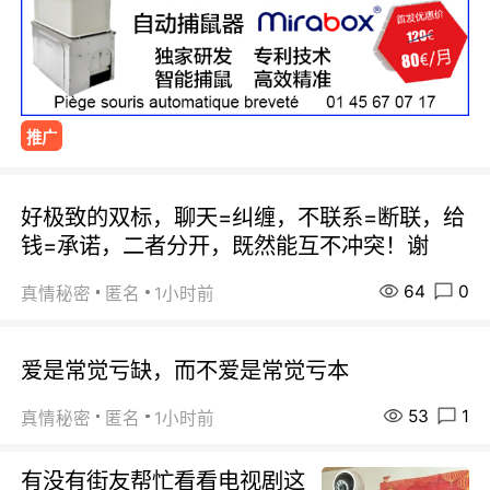
推广
好极致的双标，聊天=纠缠，不联系=断联，给
钱=承诺，二者分开，既然能互不冲突！谢
64
0
真情秘密
匿名
1小时前
爱是常觉亏缺，而不爱是常觉亏本
53
1
真情秘密
匿名
1小时前
有没有街友帮忙看看电视剧这