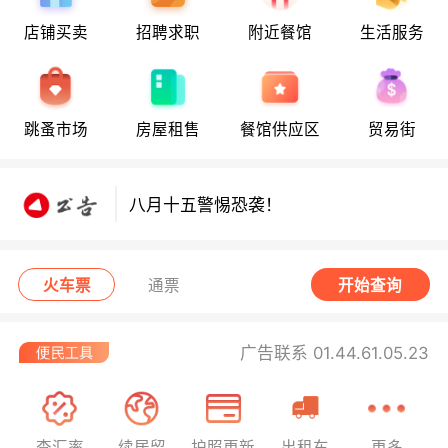
店铺买卖
招聘求职
附近餐馆
生活服务
八月十五警惕恐袭！
跳蚤市场
房屋租售
餐馆供应区
贸易街
八月十五警惕恐袭！
八月十五警惕恐袭！
火车票
通票
开始查询
广告联系 01.44.61.05.23
查汇率
续居留
护照更新
出租车
更多