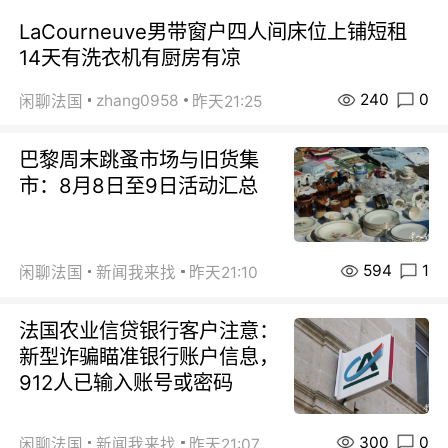
LaCourneuve男带窗户四人间床位上铺短租
14天有洗衣机有厨房有凉
240
0
zhang0958
闲聊法国
昨天21:25
巴黎周末跳蚤市场与旧货集
市：8月8日至9日活动汇总
594
1
闲聊法国
新闻我来找
昨天21:10
法国农业信贷银行客户注意：
新型诈骗瞄准银行账户信息，
912人已输入账号或密码
300
0
闲聊法国
新闻我来找
昨天21:07