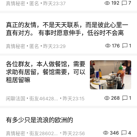
192
7
真情秘密
匿名
昨天23:37
真正的友情，不是天天联系，而是彼此心里一
直有对方。 有事时愿意伸手，低谷时不会离
176
1
真情秘密
匿名
昨天23:29
各位群友，本人做餐馆，需要
求助有居留，餐馆需要，可以
租居留嘛
268
1
闲聊法国
街友46428878
昨天23:15
有多少只是流浪的欧洲的
346
4
真情秘密
街友28602925
昨天22:56