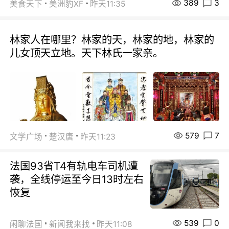
389
3
美食天下
美洲豹XF
昨天11:35
林家人在哪里？林家的天，林家的地，林家的
儿女顶天立地。天下林氏一家亲。
579
7
文学广场
楚汉唐
昨天11:23
法国93省T4有轨电车司机遭
袭，全线停运至今日13时左右
恢复
539
0
闲聊法国
新闻我来找
昨天11:08