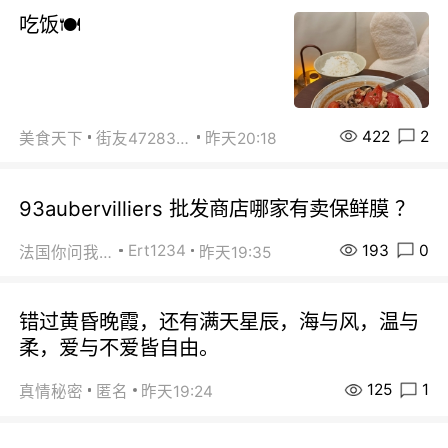
吃饭🍽️
422
2
美食天下
街友472838572
昨天20:18
93aubervilliers 批发商店哪家有卖保鲜膜 ？
193
0
Ert1234
法国你问我答
昨天19:35
错过黄昏晚霞，还有满天星辰，海与风，温与
柔，爱与不爱皆自由。
125
1
真情秘密
匿名
昨天19:24