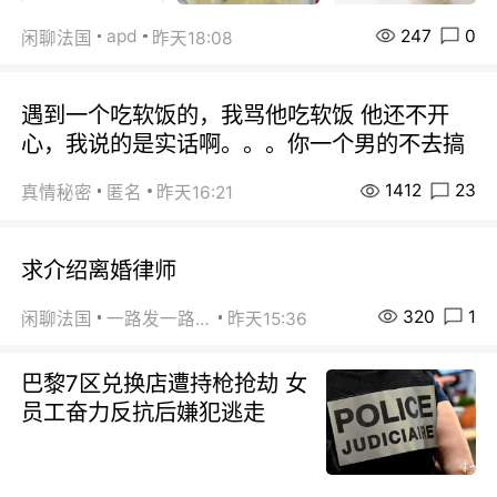
247
0
apd
闲聊法国
昨天18:08
遇到一个吃软饭的，我骂他吃软饭 他还不开
心，我说的是实话啊。。。你一个男的不去搞
1412
23
真情秘密
匿名
昨天16:21
求介绍离婚律师
320
1
闲聊法国
一路发一路发
昨天15:36
巴黎7区兑换店遭持枪抢劫 女
员工奋力反抗后嫌犯逃走