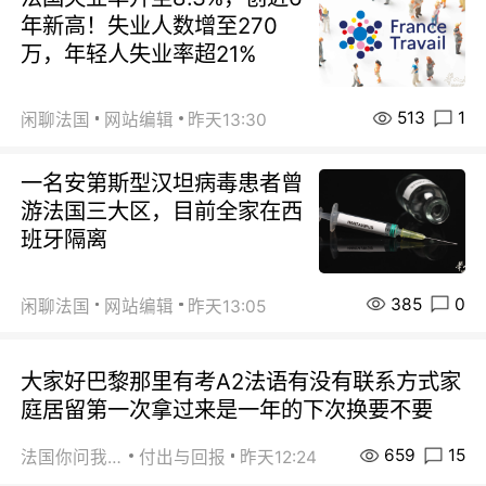
年新高！失业人数增至270
万，年轻人失业率超21%
513
1
闲聊法国
网站编辑
昨天13:30
一名安第斯型汉坦病毒患者曾
游法国三大区，目前全家在西
班牙隔离
385
0
闲聊法国
网站编辑
昨天13:05
大家好巴黎那里有考A2法语有没有联系方式家
庭居留第一次拿过来是一年的下次换要不要
659
15
法国你问我答
付出与回报
昨天12:24