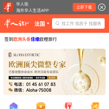
华人街
立即下载
海外华人生活APP
法国
找工作 找房子 找服务
签到
欧洲头条
佳缘
欧橙旅行