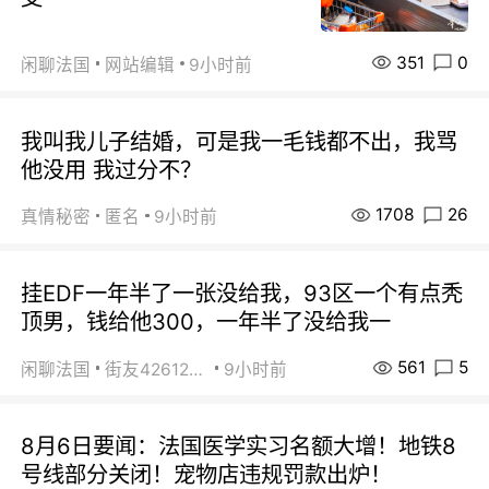
351
0
闲聊法国
网站编辑
9小时前
我叫我儿子结婚，可是我一毛钱都不出，我骂
他没用 我过分不？
1708
26
真情秘密
匿名
9小时前
挂EDF一年半了一张没给我，93区一个有点秃
顶男，钱给他300，一年半了没给我一
561
5
闲聊法国
街友42612092
9小时前
8月6日要闻：法国医学实习名额大增！地铁8
号线部分关闭！宠物店违规罚款出炉！