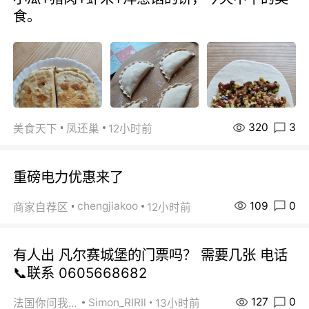
食。
320
3
美食天下
凤还巢
12小时前
重磅电力优惠来了
109
0
chengjiakoo
商家自荐区
12小时前
有人出 凡尔赛城堡的门票吗？ 需要几张 电话
📞联系 0605668682
127
0
Simon_RIRIl
法国你问我答
13小时前