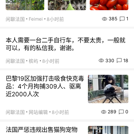
385
1
Feimei
闲聊法国
8小时前
本人需要一台二手自行车，不要太贵，一般就
可以，有的私信我，谢谢。
330
18
闲聊法国
槟屿
8小时前
巴黎19区加强打击吸食快克毒
品：4个月拘捕309人、驱离
近2000人次
289
0
闲聊法国
网站编辑
8小时前
法国严惩违规出售猫狗宠物