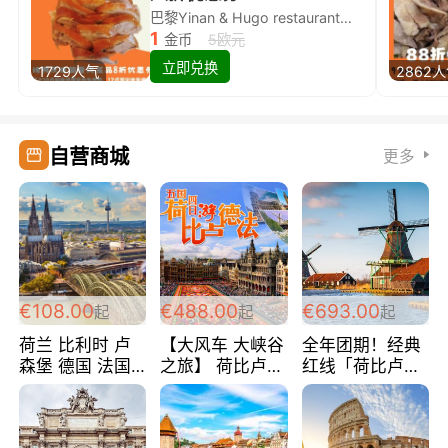
巴黎Yinan & Hugo restaurant除简餐类全场8折
1
金币
5欧元
立即兑换
1729人气
2862
自营商城
更多
€108.00
€488.00
€693.00
起
起
起
荷兰 比利时 卢
【大风车 大峡谷
全年团期！经典
森堡 德国 法国
之旅】 荷比卢德
红线「荷比卢德
超爽玩遍西欧 循
法 巴黎上下 经
法」七天循环 五
环线 全程四星宾
典五国四日游
国 仅售99欧/人/
馆 108欧/人/天
488欧/人
天！巴黎上下！