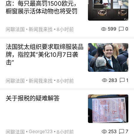
店：每只最高罚1500欧元，
橱窗展示活体动物也将受罚
599
0
闲聊法国
新闻我来找
8小时前
法国犹太组织要求取缔服装品
牌，指控其“美化10月7日袭
击”
283
1
闲聊法国
新闻我来找
8小时前
关于报税的疑难解答
253
7
George123
闲聊法国
8小时前