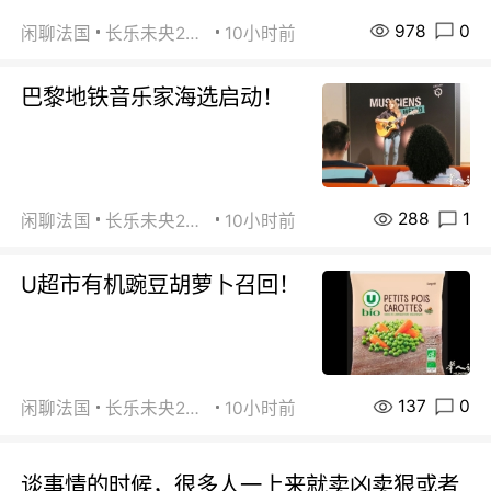
978
0
闲聊法国
长乐未央2015
10小时前
巴黎地铁音乐家海选启动！
288
1
闲聊法国
长乐未央2015
10小时前
U超市有机豌豆胡萝卜召回！
137
0
闲聊法国
长乐未央2015
10小时前
谈事情的时候，很多人一上来就卖凶卖狠或者