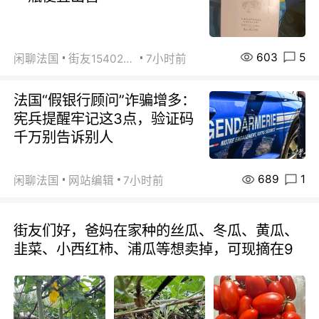
603
5
闲聊法国
街友15402223
7小时前
法国“假银行顾问”诈骗增多：
宪兵提醒牢记这3点，验证码
千万别告诉别人
689
1
闲聊法国
网站编辑
7小时前
街友们好，爸妈在家种的丝瓜、冬瓜、黄瓜、
韭菜、小西红柿、浦瓜等想卖掉，可现摘在9