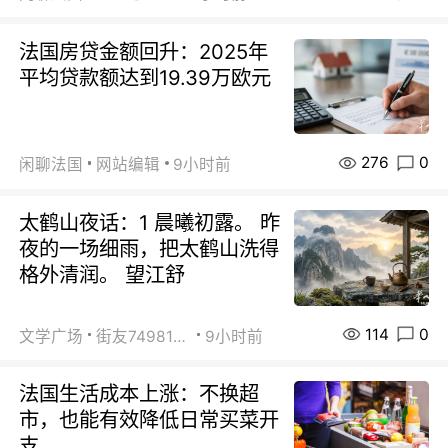
法国房贷金额回升：2025年
平均贷款额达到19.39万欧元
276
0
闲聊法国
网站编辑
9小时前
太鹤山夜话：1 晨曦初露。 昨
夜的一场细雨，把太鹤山洗得
格外清润。 望江舒
114
0
文学广场
街友74981146
9小时前
法国生活成本上涨：不换超
市，也能有效降低日常买菜开
支