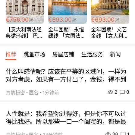
包拼房~
€756.00
€693.00
€693.00
起
起
起
【意大利南法经
全年团期！永恒
全年团期！文艺
典循环线】 巴黎
绿线 「意国法
金线 【意大利一
上下 所有日期铁
南」巴黎上下 去
地】 循环7日游
发！ 全程四星级
意大利 南法 99
全程693欧/人起
推荐
跳蚤市场
房屋店铺
生活服务
新闻
宾馆 108欧/天起
欧/天起 ~包拼房
每周铁发！
全程756欧/位
什么叫感情呢？应该在平等的区域间，一样为
对方考虑，如果有一方付出了，金钱，得不到
2
0
真情秘密
匿名
1分钟前
人性就是：我希望你过得好，但是你不可以过
得比我好。所以那些一口一个闺蜜的，都是最
38
1
真情秘密
匿名
24分钟前