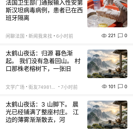
法国卫生部门通报输入性安第
斯汉坦病毒病例，患者已在西
班牙隔离
221
0
闲聊法国
新闻我来找
6小时前
太鹤山夜话：归源 暮色渐
起。 我们没有急着回山。 村
口那株老榕树下，一张旧
101
0
文学广场
街友74981146
7小时前
太鹤山夜话：3 山脚下。 晨
光已经铺满了整座村庄。 江
边的薄雾渐渐散去，河