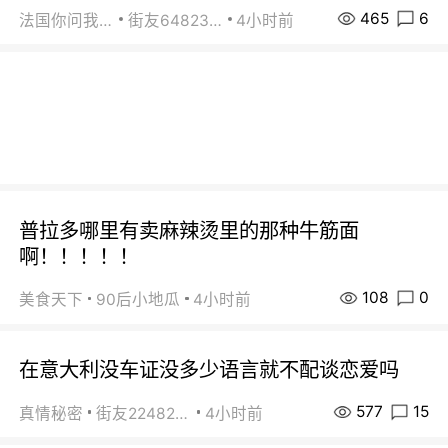
465
6
法国你问我答
街友64823891
4小时前
普拉多哪里有卖麻辣烫里的那种牛筋面
啊！！！！！
108
0
美食天下
90后小地瓜
4小时前
在意大利没车证没多少语言就不配谈恋爱吗
577
15
真情秘密
街友22482465
4小时前