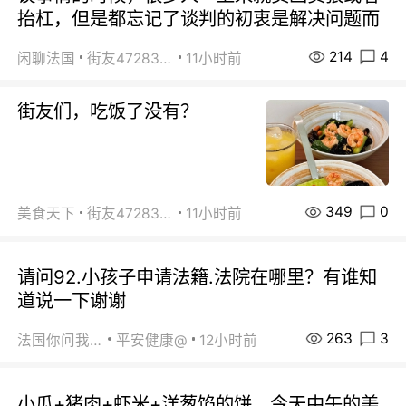
抬杠，但是都忘记了谈判的初衷是解决问题而
214
4
闲聊法国
街友472838572
11小时前
街友们，吃饭了没有？
349
0
美食天下
街友472838572
11小时前
请问92.小孩子申请法籍.法院在哪里？有谁知
道说一下谢谢
263
3
法国你问我答
平安健康@
12小时前
小瓜+猪肉+虾米+洋葱馅的饼，今天中午的美