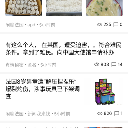
225
0
apd
闲聊法国
5小时前
有这么个人， 在某国，遭受迫害，。符合难民
条件。拿到了难民。向中国大使馆申请补办
803
14
真情秘密
匿名
5小时前
法国8岁男童遭“解压捏捏乐”
爆裂灼伤，涉事玩具已下架调
查
826
1
闲聊法国
新闻我来找
5小时前