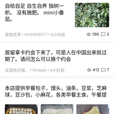
自给自足 自生自养 独树一
帜。 没有施肥。 mini小番
茄。
196
3
lin14589077
宠物花草
4小时前
居留拿卡约会下来了，可是人在中国出来就过
期了。请问怎么可以换个约会
412
7
Nrdqsb
法国你问我答
4小时前
本店提供早餐包子，馒头，油条，豆浆，芝麻
球，豆沙包，小麻花，各类早餐主食。午餐提