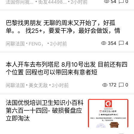
54
0
法国你问我答
街友44498484
2小时前
巴黎找男朋友 无聊的周末又开始了，好孤
单。。 找25+，要爱干净，最好会做饭，情
354
4
闲聊法国
FENG，
2小时前
本人开车去布列塔尼 8月10号出发 目前还有四
个位置 回程也可以带回来有意者短
172
0
闲聊法国
美女无敌
2小时前
法国优悦培训卫生知识小百科
第六百一十四回- 破损餐盘应
立即淘汰