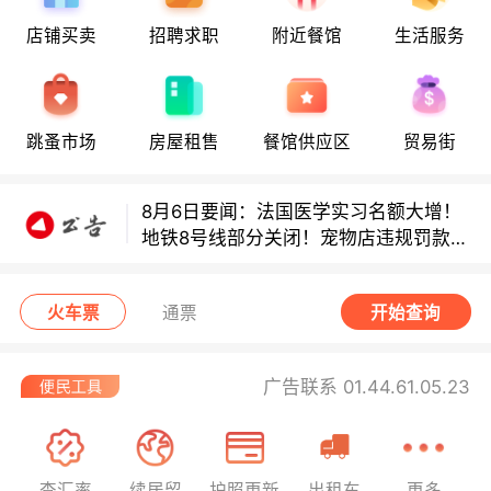
店铺买卖
招聘求职
附近餐馆
生活服务
8月6日要闻：法国医学实习名额大增！
地铁8号线部分关闭！宠物店违规罚款出
炉！
跳蚤市场
房屋租售
餐馆供应区
贸易街
巴黎地铁音乐家海选启动！
8月6日要闻：法国医学实习名额大增！
地铁8号线部分关闭！宠物店违规罚款出
炉！
巴黎地铁音乐家海选启动！
火车票
通票
开始查询
广告联系 01.44.61.05.23
查汇率
续居留
护照更新
出租车
更多