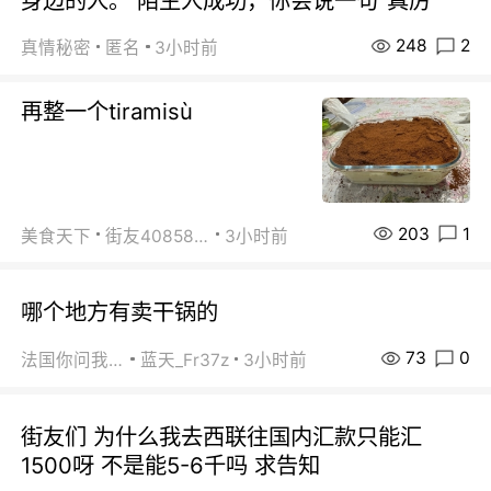
身边的人。 陌生人成功，你会说一句“真厉
248
2
真情秘密
匿名
3小时前
再整一个tiramisù
203
1
美食天下
街友40858442
3小时前
哪个地方有卖干锅的
73
0
法国你问我答
蓝天_Fr37z
3小时前
街友们 为什么我去西联往国内汇款只能汇
1500呀 不是能5-6千吗 求告知