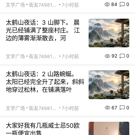
84
0
文学广场
街友74981146
7小时前
太鹤山夜话：3 山脚下。 晨
光已经铺满了整座村庄。 江
边的薄雾渐渐散去，河
92
0
文学广场
街友74981146
7小时前
太鹤山夜话：2 山路蜿蜒。
太阳已经完全升了起来，斜斜
地穿过松林，在铺满落叶
67
0
文学广场
街友74981146
7小时前
大家好我有几瓶威士忌50欧
一瓶便宜出售