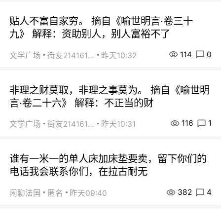
贴人不富自家穷。 摘自《喻世明言·卷三十
九》 解释：资助别人，别人富裕不了
114
0
文学广场
街友21416156
昨天10:32
非理之财莫取，非理之事莫为。 摘自《喻世明
言·卷二十六》 解释：不正当的财
116
1
文学广场
街友21416156
昨天10:31
谁有一米一的单人床加床垫要卖，留下你们的
电话我会联系你们，在拉古耐无
382
4
闲聊法国
匿名
昨天09:40