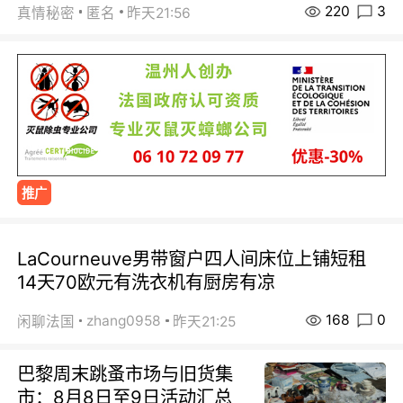
220
3
真情秘密
匿名
昨天21:56
推广
LaCourneuve男带窗户四人间床位上铺短租
14天70欧元有洗衣机有厨房有凉
168
0
zhang0958
闲聊法国
昨天21:25
巴黎周末跳蚤市场与旧货集
市：8月8日至9日活动汇总