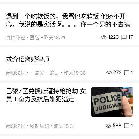
遇到一个吃软饭的，我骂他吃软饭 他还不开
心，我说的是实话啊。。。你一个男的不去搞
1223
17
真情秘密
匿名
昨天16:21
求介绍离婚律师
272
1
闲聊法国
一路发一路发
昨天15:36
巴黎7区兑换店遭持枪抢劫 女
员工奋力反抗后嫌犯逃走
588
1
闲聊法国
网站编辑
昨天15:31