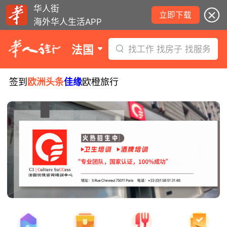
华人街
立即下载
海外华人生活APP
法国
找工作 找房子 找服务
签到
欧洲头条
佳缘
欧橙旅行