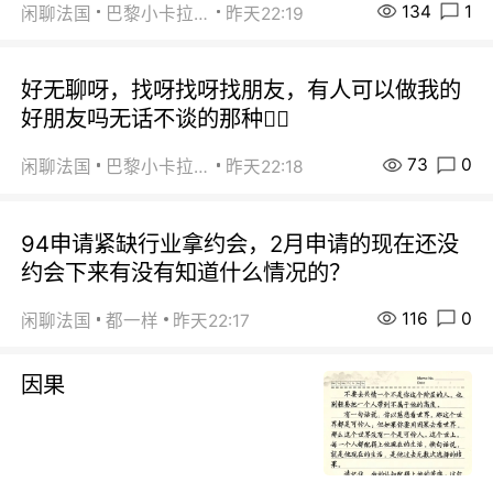
134
1
闲聊法国
巴黎小卡拉咪
昨天22:19
好无聊呀，找呀找呀找朋友，有人可以做我的
好朋友吗无话不谈的那种😮‍💨
73
0
闲聊法国
巴黎小卡拉咪
昨天22:18
94申请紧缺行业拿约会，2月申请的现在还没
约会下来有没有知道什么情况的？
116
0
闲聊法国
都一样
昨天22:17
因果