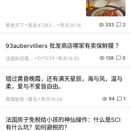
333
2
美食天下
街友472838572
昨天20:18
93aubervilliers 批发商店哪家有卖保鲜膜 ？
139
0
Ert1234
法国你问我答
昨天19:35
错过黄昏晚霞，还有满天星辰，海与风，温与
柔，爱与不爱皆自由。
94
1
真情秘密
匿名
昨天19:24
法国房子免税给小孩的神仙操作：什么是SCI
有什么坑？如何避税的？