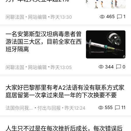
465
1
闲聊法国
网站编辑
昨天13:30
一名安第斯型汉坦病毒患者曾
游法国三大区，目前全家在西
班牙隔离
344
0
闲聊法国
网站编辑
昨天13:05
大家好巴黎那里有考A2法语有没有联系方式家
庭居留第一次拿过来是一年的下次换要不要
555
11
法国你问我答
付出与回报
昨天12:24
人生只不过是在每次挫折后成长，每次错误后