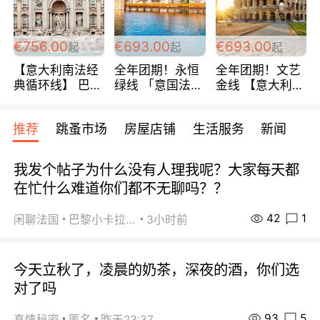
包拼房~
€756.00
€693.00
€693.00
起
起
起
【意大利南法经
全年团期！永恒
全年团期！文艺
典循环线】 巴黎
绿线 「意国法
金线 【意大利一
上下 所有日期铁
南」巴黎上下 去
地】 循环7日游
发！ 全程四星级
意大利 南法 99
全程693欧/人起
推荐
跳蚤市场
房屋店铺
生活服务
新闻
宾馆 108欧/天起
欧/天起 ~包拼房
每周铁发！
全程756欧/位
我发个帖子为什么没有人理我呢？大家每天都
在忙什么难道你们都不无聊吗？？
42
1
闲聊法国
巴黎小卡拉咪
3小时前
今天立秋了，凌晨的奶茶，深夜的酒，你们选
对了吗
93
5
真情秘密
匿名
昨天23:37