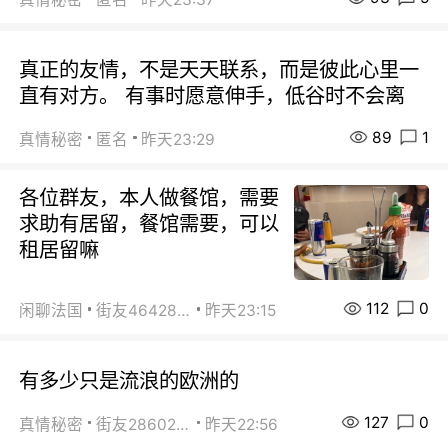
真正的友情，不是天天联系，而是彼此心里一
直有对方。 有事时愿意伸手，低谷时不会离
89
1
真情秘密
匿名
昨天23:29
各位群友，本人做餐馆，需要
求助有居留，餐馆需要，可以
租居留嘛
112
0
闲聊法国
街友46428878
昨天23:15
有多少只是流浪的欧洲的
127
0
真情秘密
街友28602925
昨天22:56