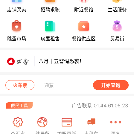
店铺买卖
招聘求职
附近餐馆
生活服务
八月十五警惕恐袭！
跳蚤市场
房屋租售
餐馆供应区
贸易街
八月十五警惕恐袭！
八月十五警惕恐袭！
火车票
通票
开始查询
广告联系 01.44.61.05.23
查汇率
续居留
护照更新
出租车
更多