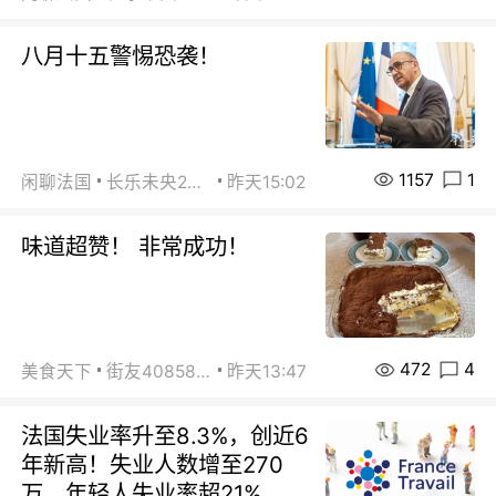
八月十五警惕恐袭！
1157
1
闲聊法国
长乐未央2015
昨天15:02
味道超赞！ 非常成功！
472
4
美食天下
街友40858442
昨天13:47
法国失业率升至8.3%，创近6
年新高！失业人数增至270
万，年轻人失业率超21%