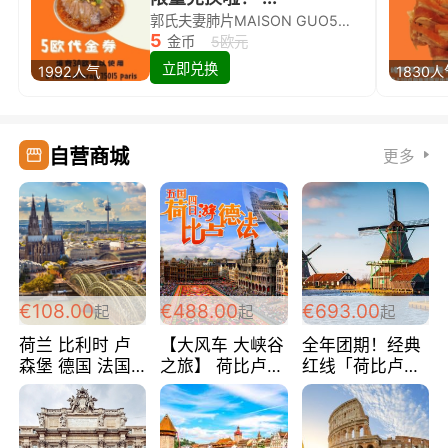
郭氏夫妻肺片MAISON GUO5欧代金券限量兑换啦！
5
金币
5欧元
立即兑换
1992人气
1830
自营商城
更多
€108.00
€488.00
€693.00
起
起
起
荷兰 比利时 卢
【大风车 大峡谷
全年团期！经典
森堡 德国 法国
之旅】 荷比卢德
红线「荷比卢德
超爽玩遍西欧 循
法 巴黎上下 经
法」七天循环 五
环线 全程四星宾
典五国四日游
国 仅售99欧/人/
馆 108欧/人/天
488欧/人
天！巴黎上下！