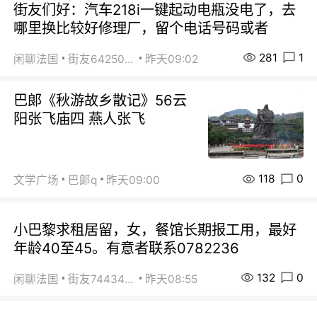
街友们好：汽车218i一键起动电瓶没电了，去
哪里换比较好修理厂，留个电话号码或者
281
1
闲聊法国
街友64250024
昨天09:02
巴郞《秋游故乡散记》56云
阳张飞庙四 燕人张飞
118
0
文学广场
巴郞q
昨天09:00
小巴黎求租居留，女，餐馆长期报工用，最好
年龄40至45。有意者联系0782236
132
0
闲聊法国
街友74434350
昨天08:55