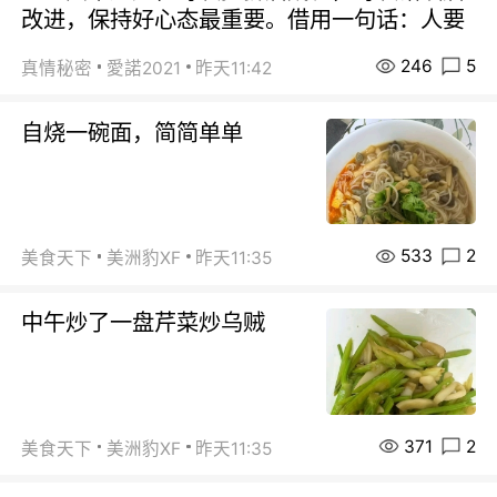
改进，保持好心态最重要。借用一句话：人要
246
5
真情秘密
愛諾2021
昨天11:42
自烧一碗面，简简单单
533
2
美食天下
美洲豹XF
昨天11:35
中午炒了一盘芹菜炒乌贼
371
2
美食天下
美洲豹XF
昨天11:35