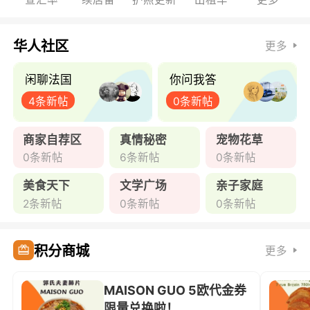
华人社区
更多
闲聊法国
你问我答
4条新帖
0条新帖
商家自荐区
真情秘密
宠物花草
0条新帖
6条新帖
0条新帖
美食天下
文学广场
亲子家庭
2条新帖
0条新帖
0条新帖
积分商城
更多
MAISON GUO 5欧代金券
限量兑换啦！ ...