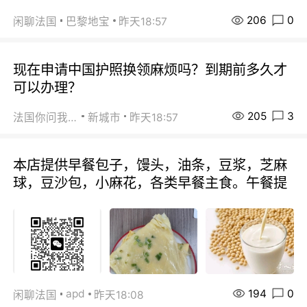
206
0
闲聊法国
巴黎地宝
昨天18:57
现在申请中国护照换领麻烦吗？到期前多久才
可以办理？
205
3
法国你问我答
新城市
昨天18:57
本店提供早餐包子，馒头，油条，豆浆，芝麻
球，豆沙包，小麻花，各类早餐主食。午餐提
194
0
apd
闲聊法国
昨天18:08