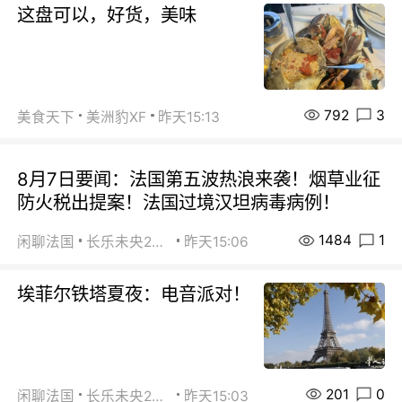
这盘可以，好货，美味
792
3
美食天下
美洲豹XF
昨天15:13
8月7日要闻：法国第五波热浪来袭！烟草业征
防火税出提案！法国过境汉坦病毒病例！
1484
1
闲聊法国
长乐未央2015
昨天15:06
埃菲尔铁塔夏夜：电音派对！
201
0
闲聊法国
长乐未央2015
昨天15:03