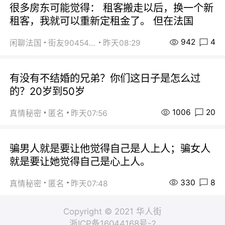
很多房东可能觉得： 租客搬走以后，换一个新
租客，我就可以重新定租金了。 但在法国
942
4
闲聊法国
街友90454511
昨天08:29
有没有不结婚的兄弟？你们这日子是怎么过
的？20岁到50岁
1006
20
真情秘密
匿名
昨天07:56
骗男人就是要让他觉得自己是人上人；骗女人
就是要让她觉得自己是心上人。
330
8
真情秘密
匿名
昨天07:48
Copyright © 2021 华人街
浙ICP备16044168号-2