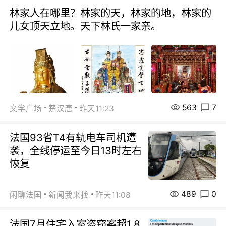
林家人在哪里？林家的天，林家的地，林家的
儿女顶天立地。天下林氏一家亲。
563
7
文学广场
楚汉唐
昨天11:23
法国93省T4有轨电车司机遭
袭，全线停运至今日13时左右
恢复
489
0
闲聊法国
新闻我来找
昨天11:08
法国7月住宅入室盗窃案超1.8