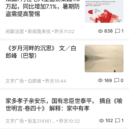
万起，同比增加7.1%，暑期防
盗需提高警惕
838
1
闲聊法国
新闻我来找
昨天11:02
《岁月河畔的沉思》 文／白
郎峰（巴黎）
169
0
文学广场
白郞峰
昨天10:44
家多孝子亲安乐，国有忠臣世泰平。 摘自《喻
世明言·卷四十》 解释：家中有孝
102
1
文学广场
街友21416156
昨天10:32