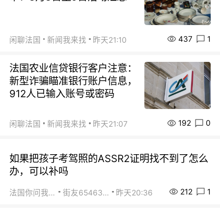
437
1
闲聊法国
新闻我来找
昨天21:10
法国农业信贷银行客户注意：
新型诈骗瞄准银行账户信息，
912人已输入账号或密码
192
0
闲聊法国
新闻我来找
昨天21:07
如果把孩子考驾照的ASSR2证明找不到了怎么
办，可以补吗
212
1
法国你问我答
街友65463281
昨天20:36