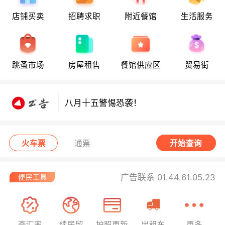
店铺买卖
招聘求职
附近餐馆
生活服务
八月十五警惕恐袭！
跳蚤市场
房屋租售
餐馆供应区
贸易街
八月十五警惕恐袭！
八月十五警惕恐袭！
火车票
通票
开始查询
广告联系 01.44.61.05.23
查汇率
续居留
护照更新
出租车
更多