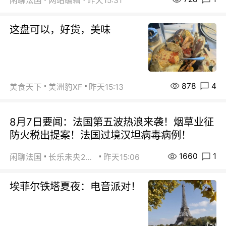
闲聊法国
网站编辑
昨天15:31
这盘可以，好货，美味
878
4
美食天下
美洲豹XF
昨天15:13
8月7日要闻：法国第五波热浪来袭！烟草业征
防火税出提案！法国过境汉坦病毒病例！
1660
1
闲聊法国
长乐未央2015
昨天15:06
埃菲尔铁塔夏夜：电音派对！