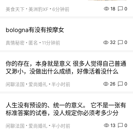
18
0
美食天下
美洲豹XF
6分钟前
bologna有没有按摩女
32
0
真情秘密
匿名
11分钟前
你的存在，本身就是意义 很多人觉得自己普通
又渺小，没做出什么成绩，好像活着没什么
26
0
闲聊法国
爱尚婚礼
半小时前
人生没有预设的、统一的意义。 它不是一张有
标准答案的试卷，没人规定你必须考多少分
13
0
闲聊法国
爱尚婚礼
半小时前