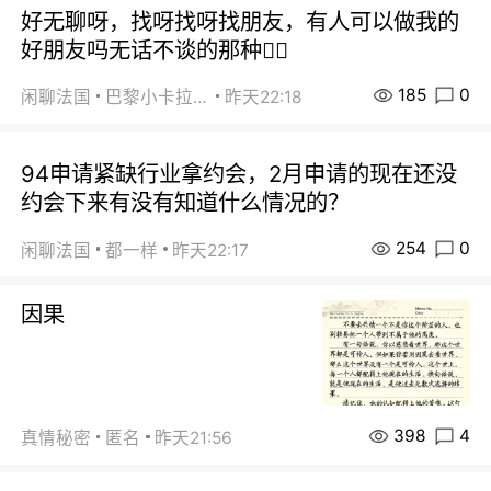
好无聊呀，找呀找呀找朋友，有人可以做我的
好朋友吗无话不谈的那种😮‍💨
185
0
闲聊法国
巴黎小卡拉咪
昨天22:18
94申请紧缺行业拿约会，2月申请的现在还没
约会下来有没有知道什么情况的？
254
0
闲聊法国
都一样
昨天22:17
因果
398
4
真情秘密
匿名
昨天21:56