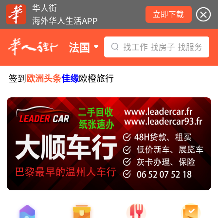
华人街
立即下载
海外华人生活APP
法国
找工作 找房子 找服务
签到
欧洲头条
佳缘
欧橙旅行