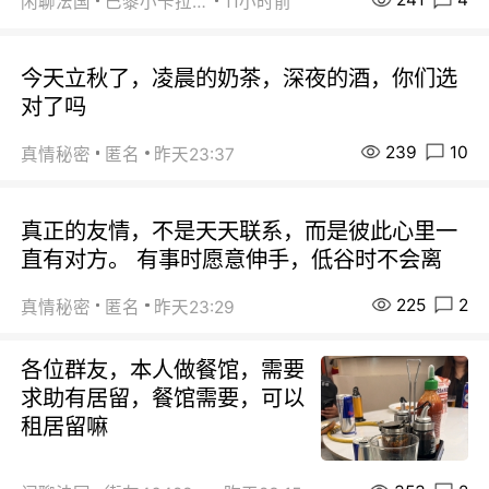
闲聊法国
巴黎小卡拉咪
11小时前
今天立秋了，凌晨的奶茶，深夜的酒，你们选
对了吗
239
10
真情秘密
匿名
昨天23:37
真正的友情，不是天天联系，而是彼此心里一
直有对方。 有事时愿意伸手，低谷时不会离
225
2
真情秘密
匿名
昨天23:29
各位群友，本人做餐馆，需要
求助有居留，餐馆需要，可以
租居留嘛