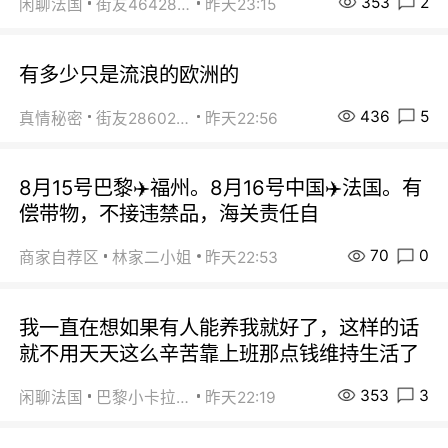
353
2
闲聊法国
街友46428878
昨天23:15
有多少只是流浪的欧洲的
436
5
真情秘密
街友28602925
昨天22:56
8月15号巴黎✈️福州。8月16号中国✈️法国。有
偿带物，不接违禁品，海关责任自
70
0
商家自荐区
林家二小姐
昨天22:53
我一直在想如果有人能养我就好了，这样的话
就不用天天这么辛苦靠上班那点钱维持生活了
353
3
闲聊法国
巴黎小卡拉咪
昨天22:19