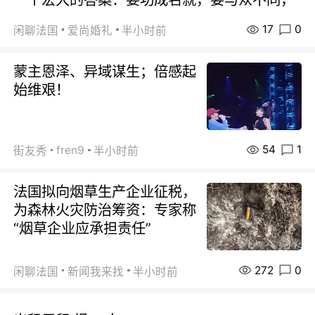
17
0
闲聊法国
爱尚婚礼
半小时前
蒙主恩泽、异域谋生；倍感起
始维艰！
54
1
fren9
街友秀
半小时前
法国拟向烟草生产企业征税，
为森林火灾防治筹资：专家称
“烟草企业应承担责任”
272
0
闲聊法国
新闻我来找
半小时前