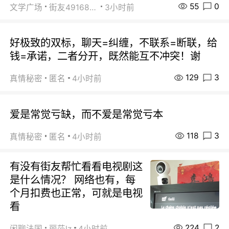
55
0
文学广场
街友49168527
3小时前
好极致的双标，聊天=纠缠，不联系=断联，给
钱=承诺，二者分开，既然能互不冲突！谢
129
3
真情秘密
匿名
4小时前
爱是常觉亏缺，而不爱是常觉亏本
118
3
真情秘密
匿名
4小时前
有没有街友帮忙看看电视剧这
是什么情况？ 网络也有，每
个月扣费也正常，可就是电视
看
224
2
闲聊法国
丽莎lz
4小时前