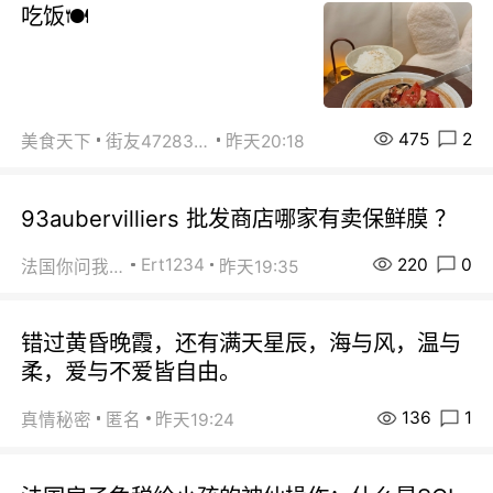
吃饭🍽️
475
2
美食天下
街友472838572
昨天20:18
93aubervilliers 批发商店哪家有卖保鲜膜 ？
220
0
Ert1234
法国你问我答
昨天19:35
错过黄昏晚霞，还有满天星辰，海与风，温与
柔，爱与不爱皆自由。
136
1
真情秘密
匿名
昨天19:24