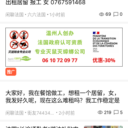
出租居留 报工 女 0767591468
69
0
闲聊法国
六六法国
1小时前
推广
大家好，我在餐馆做工，想租一个居留，女，
我发好久呢，现在这么难租吗？我工作稳定是
219
5
闲聊法国
街友74434350
2小时前