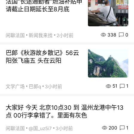
法国“长途通勤者”燃油补贴申
请截止日期延长至8月底
338
0
闲聊法国
新闻我来找
2小时前
巴郞《秋游故乡散记》56云
阳张飞庙五 头在云阳
51
1
文学广场
巴郞q
3小时前
大家好 今天 北京10点30 到 温州龙港中午13
点 00行李拿错了。里面有灰色
200
1
闲聊法国
@国_uz5i7
3小时前