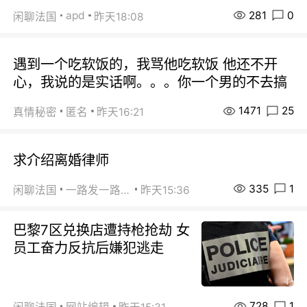
281
0
apd
闲聊法国
昨天18:08
遇到一个吃软饭的，我骂他吃软饭 他还不开
心，我说的是实话啊。。。你一个男的不去搞
1471
25
真情秘密
匿名
昨天16:21
求介绍离婚律师
335
1
闲聊法国
一路发一路发
昨天15:36
巴黎7区兑换店遭持枪抢劫 女
员工奋力反抗后嫌犯逃走
728
1