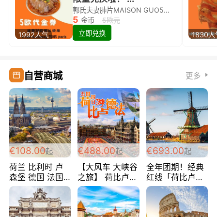
郭氏夫妻肺片MAISON GUO5欧代金券限量兑换啦！
5
金币
5欧元
立即兑换
1992人气
1830
自营商城
更多
€108.00
€488.00
€693.00
起
起
起
荷兰 比利时 卢
【大风车 大峡谷
全年团期！经典
森堡 德国 法国
之旅】 荷比卢德
红线「荷比卢德
超爽玩遍西欧 循
法 巴黎上下 经
法」七天循环 五
环线 全程四星宾
典五国四日游
国 仅售99欧/人/
馆 108欧/人/天
488欧/人
天！巴黎上下！