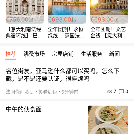
包拼房~
€756.00
€693.00
€693.00
起
起
起
【意大利南法经
全年团期！永恒
全年团期！文艺
典循环线】 巴黎
绿线 「意国法
金线 【意大利一
上下 所有日期铁
南」巴黎上下 去
地】 循环7日游
发！ 全程四星级
意大利 南法 99
全程693欧/人起
推荐
跳蚤市场
房屋店铺
生活服务
新闻
宾馆 108欧/天起
欧/天起 ~包拼房
每周铁发！
全程756欧/位
名位街友，亚马逊什么都可以买吗，怎么下
载，是不是还要认证，很麻烦吗
7
0
法国你问我答
笑看红臣
6分钟前
中午的伙食面