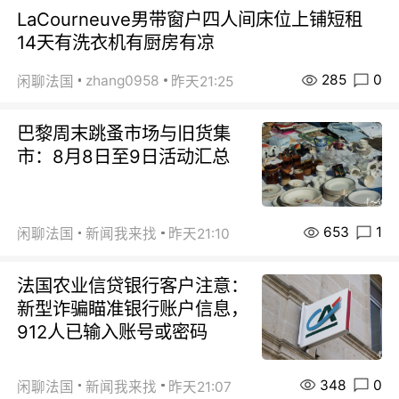
LaCourneuve男带窗户四人间床位上铺短租
14天有洗衣机有厨房有凉
285
0
zhang0958
闲聊法国
昨天21:25
巴黎周末跳蚤市场与旧货集
市：8月8日至9日活动汇总
653
1
闲聊法国
新闻我来找
昨天21:10
法国农业信贷银行客户注意：
新型诈骗瞄准银行账户信息，
912人已输入账号或密码
348
0
闲聊法国
新闻我来找
昨天21:07