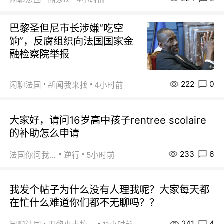
巴黎圣但尼市长涉嫌“吃空
饷”，反腐组织向法国国家金
融检察院举报
222
0
闲聊法国
新闻我来找
4小时前
大家好，请问16岁高中孩子rentree scolaire
的补助怎么申请
233
6
法国你问我答
逆行
5小时前
我发个帖子为什么没有人理我呢？大家每天都
在忙什么难道你们都不无聊吗？？
241
4