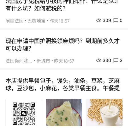
法国房子免税给小孩的神仙操作：什么是SCI
有什么坑？如何避税的？
309
0
闲聊法国
巴黎地宝
昨天18:57
现在申请中国护照换领麻烦吗？到期前多久才
可以办理？
330
3
法国你问我答
新城市
昨天18:57
本店提供早餐包子，馒头，油条，豆浆，芝麻
球，豆沙包，小麻花，各类早餐主食。午餐提