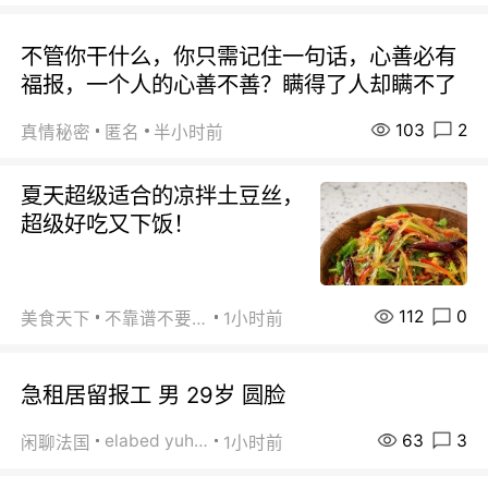
不管你干什么，你只需记住一句话，心善必有
福报，一个人的心善不善？瞒得了人却瞒不了
103
2
真情秘密
匿名
半小时前
夏天超级适合的凉拌土豆丝，
超级好吃又下饭！
112
0
美食天下
不靠谱不要联系
1小时前
急租居留报工 男 29岁 圆脸
63
3
elabed yuhua
闲聊法国
1小时前