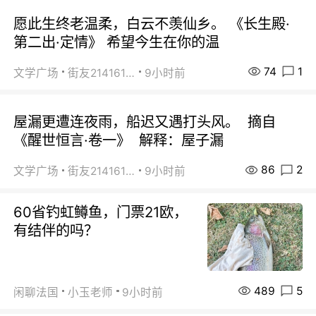
愿此生终老温柔，白云不羡仙乡。 《长生殿·
第二出·定情》 希望今生在你的温
74
1
文学广场
街友21416156
9小时前
屋漏更遭连夜雨，船迟又遇打头风。 摘自
《醒世恒言·卷一》 解释：屋子漏
86
2
文学广场
街友21416156
9小时前
60省钓虹鳟鱼，门票21欧，
有结伴的吗？
489
5
闲聊法国
小玉老师
9小时前