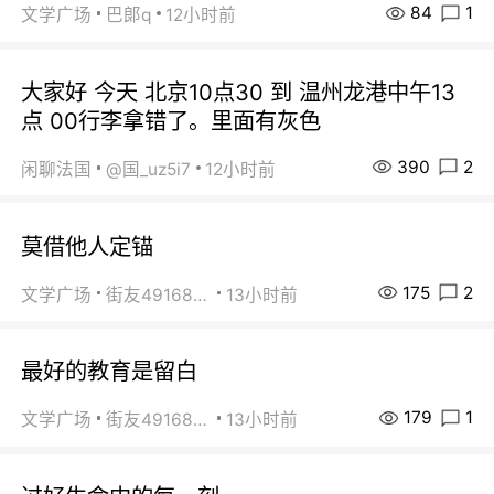
84
1
文学广场
巴郞q
12小时前
大家好 今天 北京10点30 到 温州龙港中午13
点 00行李拿错了。里面有灰色
390
2
闲聊法国
@国_uz5i7
12小时前
莫借他人定锚
175
2
文学广场
街友49168527
13小时前
最好的教育是留白
179
1
文学广场
街友49168527
13小时前