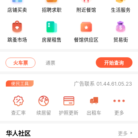
店铺买卖
招聘求职
附近餐馆
生活服务
跳蚤市场
房屋租售
餐馆供应区
贸易街
火车票
通票
开始查询
广告联系 01.44.61.05.23
查汇率
续居留
护照更新
出租车
更多
华人社区
更多