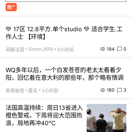
推广
💚 17区 12.8平方.单个studio 💚 适合学生.工
作人士 【环境】
194
0
Simon_RIRIl
闲聊法国
3小时前
WQ多年以后，一个白发苍苍的老太太看着夕
阳，回忆着在意大利的那些年，那个略有情调
180
3
真情秘密
匿名
3小时前
法国高温持续：周日13省进入
橙色警戒，下周将迎大范围热
浪，局地再冲40℃