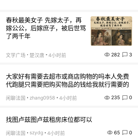
春秋最美女子 先嫁太子，再
嫁公公，后嫁庶子，被后世骂
了两千年
282
3
文学广场
楚汉唐
4小时前
大家好有需要去超市或商店购物的吗本人免费
代跑腿只需要把购买物品的钱给我就行需要的
235
0
zhang0958
闲聊法国
4小时前
找图卢兹图卢兹租房床位都可以
65
0
szydg
闲聊法国
4小时前