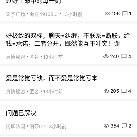
过好生命中的每一刻
106
1
文学广场
街友49168527
13小时前
好极致的双标，聊天=纠缠，不联系=断联，给
钱=承诺，二者分开，既然能互不冲突！谢
240
4
真情秘密
匿名
13小时前
爱是常觉亏缺，而不爱是常觉亏本
205
4
真情秘密
匿名
13小时前
问题已解决
354
2
闲聊法国
丽莎lz
13小时前