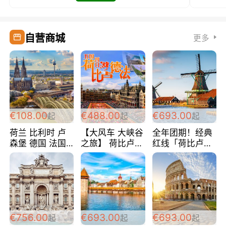
自营商城
更多
€108.00
€488.00
€693.00
起
起
起
荷兰 比利时 卢
【大风车 大峡谷
全年团期！经典
森堡 德国 法国
之旅】 荷比卢德
红线「荷比卢德
超爽玩遍西欧 循
法 巴黎上下 经
法」七天循环 五
环线 全程四星宾
典五国四日游
国 仅售99欧/人/
馆 108欧/人/天
488欧/人
天！巴黎上下！
包拼房~
€756.00
€693.00
€693.00
起
起
起