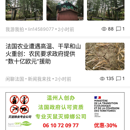
88
1
lin14589077
我游我拍
2小时前
法国农业遭遇高温、干旱和山
火重创：农民要求政府提供
“数十亿欧元”援助
135
1
闲聊法国
新闻我来找
2小时前