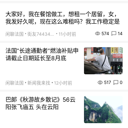
大家好，我在餐馆做工，想租一个居留，女，
我发好久呢，现在这么难租吗？我工作稳定是
574
14
闲聊法国
街友74434350
11小时前
法国“长途通勤者”燃油补贴申
请截止日期延长至8月底
517
0
闲聊法国
新闻我来找
12小时前
巴郞《秋游故乡散记》56云
阳张飞庙五 头在云阳