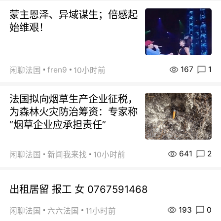
蒙主恩泽、异域谋生；倍感起
始维艰！
167
1
fren9
闲聊法国
10小时前
法国拟向烟草生产企业征税，
为森林火灾防治筹资：专家称
“烟草企业应承担责任”
641
2
闲聊法国
新闻我来找
10小时前
出租居留 报工 女 0767591468
193
0
闲聊法国
六六法国
11小时前