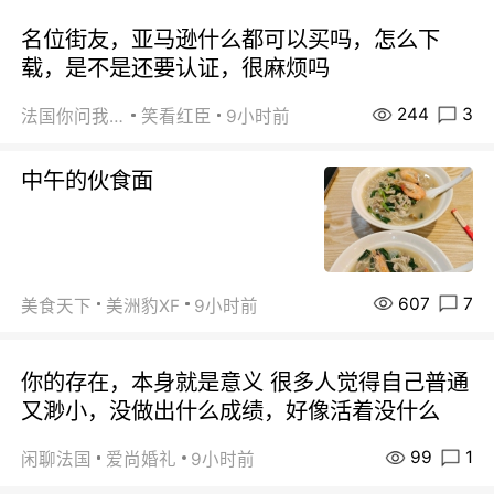
名位街友，亚马逊什么都可以买吗，怎么下
载，是不是还要认证，很麻烦吗
244
3
法国你问我答
笑看红臣
9小时前
中午的伙食面
607
7
美食天下
美洲豹XF
9小时前
你的存在，本身就是意义 很多人觉得自己普通
又渺小，没做出什么成绩，好像活着没什么
99
1
闲聊法国
爱尚婚礼
9小时前