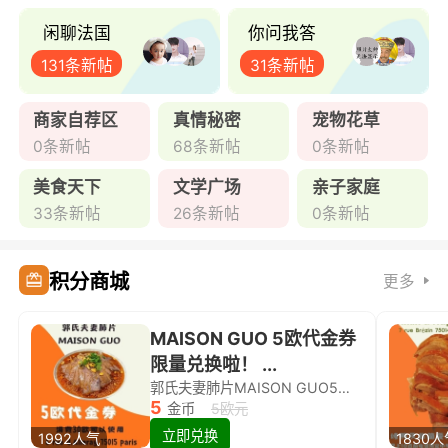
闲聊法国
你问我答
131条新帖
31条新帖
商家自荐区
真情秘密
宠物花草
0条新帖
68条新帖
0条新帖
美食天下
文学广场
亲子家庭
33条新帖
26条新帖
0条新帖
积分商城
更多
MAISON GUO 5欧代金券
限量兑换啦！ ...
郭氏夫妻肺片MAISON GUO5欧代金券限量兑换啦！
5
金币
5欧元
立即兑换
1992人气
1830