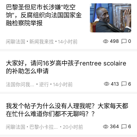
巴黎圣但尼市长涉嫌“吃空
饷”，反腐组织向法国国家金
融检察院举报
498
0
闲聊法国
新闻我来找
14小时前
大家好，请问16岁高中孩子rentree scolaire
的补助怎么申请
413
6
法国你问我答
逆行
14小时前
我发个帖子为什么没有人理我呢？大家每天都
在忙什么难道你们都不无聊吗？？
364
6
闲聊法国
巴黎小卡拉咪
20小时前