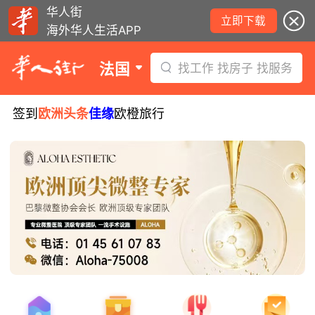
华人街
立即下载
海外华人生活APP
法国
找工作 找房子 找服务
签到
欧洲头条
佳缘
欧橙旅行