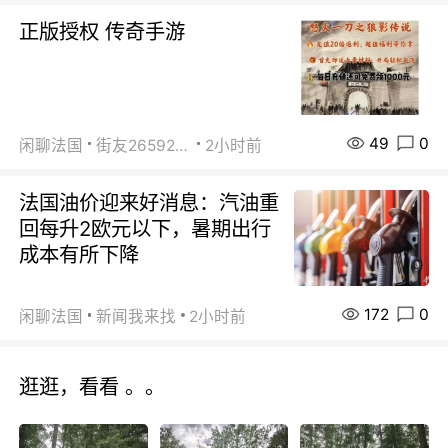
正版授权 传奇手游
49
0
闲聊法国
街友26592800
2小时前
法国油价迎来好消息：汽油重
回每升2欧元以下，暑期出行
成本有所下降
172
0
闲聊法国
新闻我来找
2小时前
逛逛，看看 。。