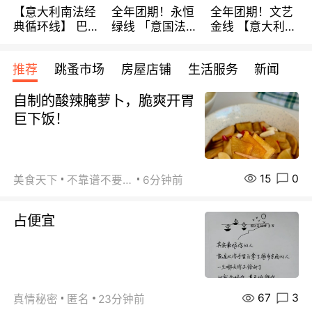
【意大利南法经
全年团期！永恒
全年团期！文艺
典循环线】 巴黎
绿线 「意国法
金线 【意大利一
上下 所有日期铁
南」巴黎上下 去
地】 循环7日游
发！ 全程四星级
意大利 南法 99
全程693欧/人起
推荐
跳蚤市场
房屋店铺
生活服务
新闻
宾馆 108欧/天起
欧/天起 ~包拼房
每周铁发！
全程756欧/位
自制的酸辣腌萝卜，脆爽开胃
巨下饭！
15
0
美食天下
不靠谱不要联系
6分钟前
占便宜
67
3
真情秘密
匿名
23分钟前