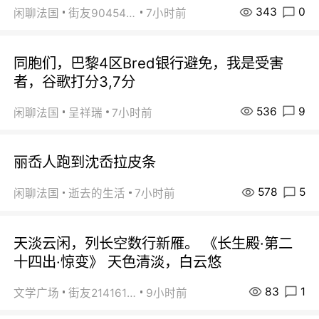
343
0
闲聊法国
街友90454511
7小时前
同胞们，巴黎4区Bred银行避免，我是受害
者，谷歌打分3,7分
536
9
闲聊法国
呈祥瑞
7小时前
丽岙人跑到沈岙拉皮条
578
5
闲聊法国
逝去的生活
7小时前
天淡云闲，列长空数行新雁。 《长生殿·第二
十四出·惊变》 天色清淡，白云悠
83
1
文学广场
街友21416156
9小时前