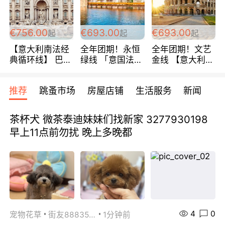
包拼房~
€756.00
€693.00
€693.00
起
起
起
【意大利南法经
全年团期！永恒
全年团期！文艺
典循环线】 巴黎
绿线 「意国法
金线 【意大利一
上下 所有日期铁
南」巴黎上下 去
地】 循环7日游
发！ 全程四星级
意大利 南法 99
全程693欧/人起
推荐
跳蚤市场
房屋店铺
生活服务
新闻
宾馆 108欧/天起
欧/天起 ~包拼房
每周铁发！
全程756欧/位
茶杯犬 微茶泰迪妹妹们找新家 3277930198
早上11点前勿扰 晚上多晚都
4
0
宠物花草
街友88835518
1分钟前