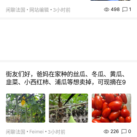
498
1
闲聊法国
网站编辑
3小时前
街友们好，爸妈在家种的丝瓜、冬瓜、黄瓜、
韭菜、小西红柿、浦瓜等想卖掉，可现摘在9
226
0
Feimei
闲聊法国
3小时前