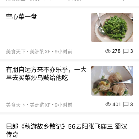
空心菜一盘
278
3
美食天下
美洲豹XF
9小时前
有朋自远方来不亦乐乎，一大
早去买菜炒乌贼给他吃
401
3
美食天下
美洲豹XF
9小时前
巴郞《秋游故乡散记》56云阳张飞庙三 蜀汉
传奇