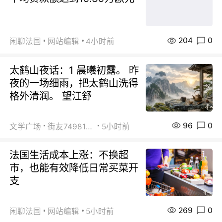
204
0
闲聊法国
网站编辑
4小时前
太鹤山夜话：1 晨曦初露。 昨
夜的一场细雨，把太鹤山洗得
格外清润。 望江舒
96
0
文学广场
街友74981146
5小时前
法国生活成本上涨：不换超
市，也能有效降低日常买菜开
支
269
0
闲聊法国
网站编辑
5小时前