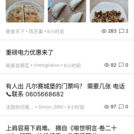
283
2
美食天下
凤还巢
8小时前
重磅电力优惠来了
92
0
chengjiakoo
商家自荐区
8小时前
有人出 凡尔赛城堡的门票吗？ 需要几张 电话
📞联系 0605668682
97
0
Simon_RIRIl
法国你问我答
8小时前
上肩容易下肩难。 摘自《喻世明言·卷二十