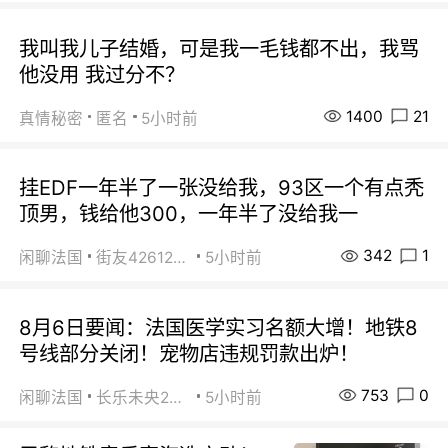
我叫我儿子结婚，可是我一毛钱都不出，我骂
他没用 我过分不？
1400
21
真情秘密
匿名
5小时前
挂EDF一年半了一张没给我，93区一个有点秃
顶男，钱给他300，一年半了没给我一
342
1
闲聊法国
街友42612092
5小时前
8月6日要闻：法国医学实习名额大增！地铁8
号线部分关闭！宠物店违规罚款出炉！
753
0
闲聊法国
长乐未央2015
5小时前