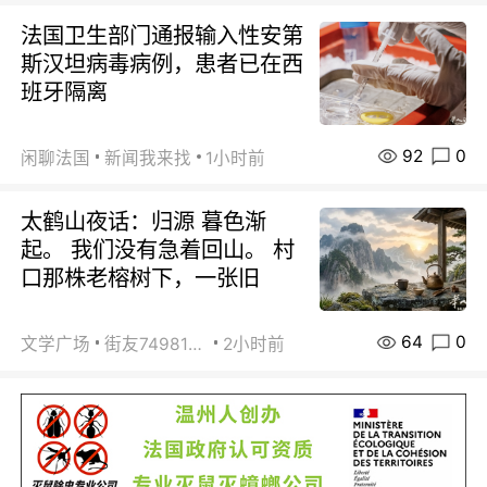
法国卫生部门通报输入性安第
斯汉坦病毒病例，患者已在西
班牙隔离
92
0
闲聊法国
新闻我来找
1小时前
太鹤山夜话：归源 暮色渐
起。 我们没有急着回山。 村
口那株老榕树下，一张旧
64
0
文学广场
街友74981146
2小时前