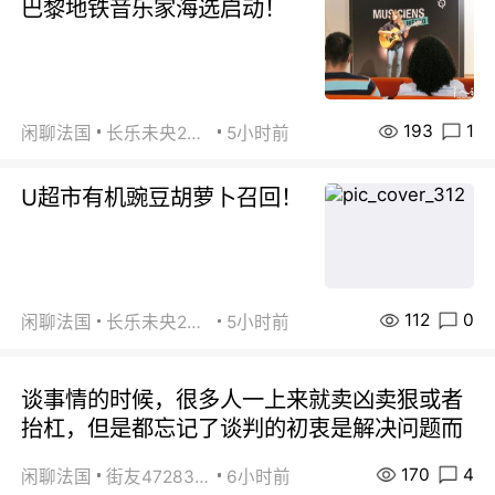
巴黎地铁音乐家海选启动！
193
1
闲聊法国
长乐未央2015
5小时前
U超市有机豌豆胡萝卜召回！
112
0
闲聊法国
长乐未央2015
5小时前
谈事情的时候，很多人一上来就卖凶卖狠或者
抬杠，但是都忘记了谈判的初衷是解决问题而
170
4
闲聊法国
街友472838572
6小时前