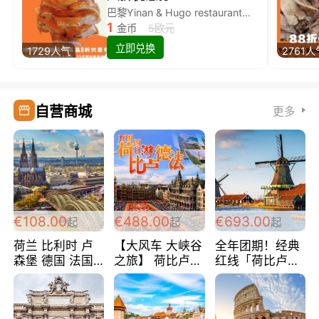
巴黎Yinan & Hugo restaurant除简餐类全场8折
1
金币
5欧元
立即兑换
1729人气
2761人
自营商城
更多
€108.00
€488.00
€693.00
起
起
起
荷兰 比利时 卢
【大风车 大峡谷
全年团期！经典
森堡 德国 法国
之旅】 荷比卢德
红线「荷比卢德
超爽玩遍西欧 循
法 巴黎上下 经
法」七天循环 五
环线 全程四星宾
典五国四日游
国 仅售99欧/人/
馆 108欧/人/天
488欧/人
天！巴黎上下！