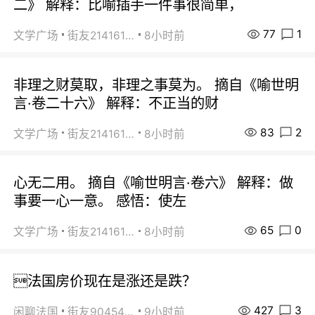
二》 解释：比喻插手一件事很简单，
77
1
文学广场
街友21416156
8小时前
非理之财莫取，非理之事莫为。 摘自《喻世明
言·卷二十六》 解释：不正当的财
83
2
文学广场
街友21416156
8小时前
心无二用。 摘自《喻世明言·卷六》 解释：做
事要一心一意。 感悟：使左
65
0
文学广场
街友21416156
8小时前
法国房价现在是涨还是跌？
427
3
闲聊法国
街友90454511
9小时前