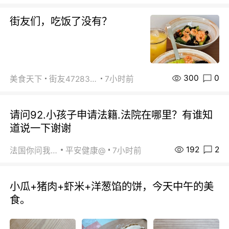
街友们，吃饭了没有？
300
0
美食天下
街友472838572
7小时前
请问92.小孩子申请法籍.法院在哪里？有谁知
道说一下谢谢
192
2
法国你问我答
平安健康@
7小时前
小瓜+猪肉+虾米+洋葱馅的饼，今天中午的美
食。