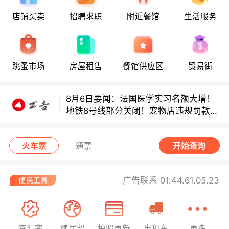
店铺买卖
招聘求职
附近餐馆
生活服务
8月6日要闻：法国医学实习名额大增！
地铁8号线部分关闭！宠物店违规罚款出
炉！
巴黎地铁音乐家海选启动！
跳蚤市场
房屋租售
餐馆供应区
贸易街
8月6日要闻：法国医学实习名额大增！
地铁8号线部分关闭！宠物店违规罚款出
炉！
巴黎地铁音乐家海选启动！
火车票
通票
开始查询
广告联系 01.44.61.05.23
查汇率
续居留
护照更新
出租车
更多