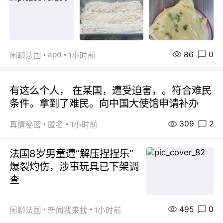
86
0
apd
闲聊法国
1小时前
有这么个人， 在某国，遭受迫害，。符合难民
条件。拿到了难民。向中国大使馆申请补办
309
2
真情秘密
匿名
1小时前
法国8岁男童遭“解压捏捏乐”
爆裂灼伤，涉事玩具已下架调
查
495
0
闲聊法国
新闻我来找
1小时前