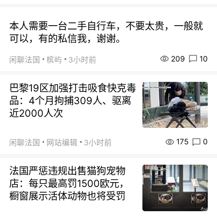
本人需要一台二手自行车，不要太贵，一般就
可以，有的私信我，谢谢。
209
10
闲聊法国
槟屿
3小时前
巴黎19区加强打击吸食快克毒
品：4个月拘捕309人、驱离
近2000人次
175
0
闲聊法国
网站编辑
3小时前
法国严惩违规出售猫狗宠物
店：每只最高罚1500欧元，
橱窗展示活体动物也将受罚