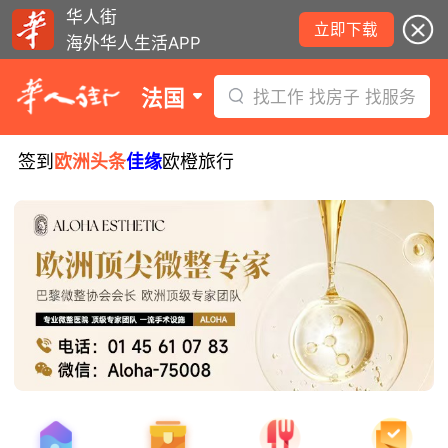
华人街
立即下载
海外华人生活APP
法国
找工作 找房子 找服务
签到
欧洲头条
佳缘
欧橙旅行