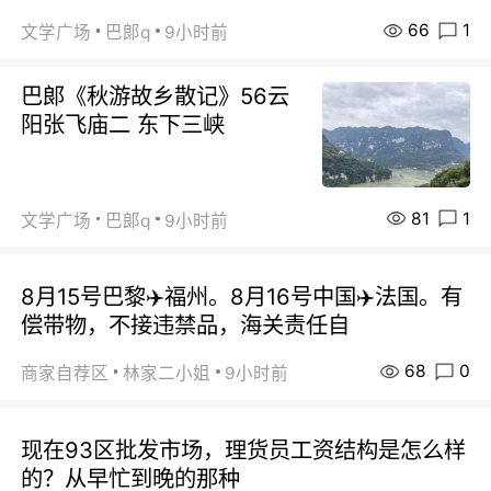
66
1
文学广场
巴郞q
9小时前
巴郞《秋游故乡散记》56云
阳张飞庙二 东下三峡
81
1
文学广场
巴郞q
9小时前
8月15号巴黎✈️福州。8月16号中国✈️法国。有
偿带物，不接违禁品，海关责任自
68
0
商家自荐区
林家二小姐
9小时前
现在93区批发市场，理货员工资结构是怎么样
的？从早忙到晚的那种