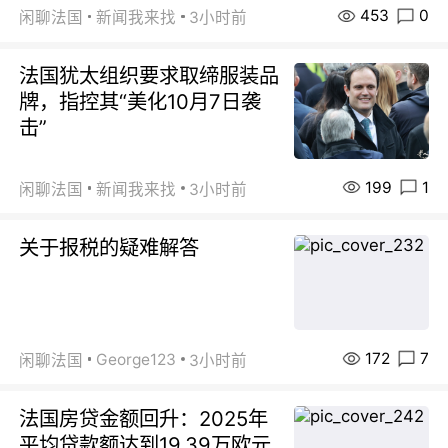
453
0
闲聊法国
新闻我来找
3小时前
法国犹太组织要求取缔服装品
牌，指控其“美化10月7日袭
击”
199
1
闲聊法国
新闻我来找
3小时前
关于报税的疑难解答
172
7
George123
闲聊法国
3小时前
法国房贷金额回升：2025年
平均贷款额达到19.39万欧元