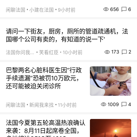
656
6
闲聊法国
小建在法国
9小时前
请问一下街友，厨房，厕所的管道疏通机，法
国哪个公司有卖的，有知道的说一下′
173
2
法国你问我答
笑看红臣
10小时前
巴黎两名心脏科医生因“行政
手续遗漏”恐被罚10万欧元，
还可能被迫关闭诊所
1009
4
闲聊法国
新闻我来找
11小时前
法国今夏第五轮高温热浪确认
来袭：8月11日起席卷全国，