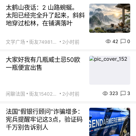
太鹤山夜话：2 山路蜿蜒。
太阳已经完全升了起来，斜斜
地穿过松林，在铺满落叶
42
0
文学广场
街友74981146
2小时前
大家好我有几瓶威士忌50欧
一瓶便宜出售
323
3
闲聊法国
街友15402223
2小时前
法国“假银行顾问”诈骗增多：
宪兵提醒牢记这3点，验证码
千万别告诉别人