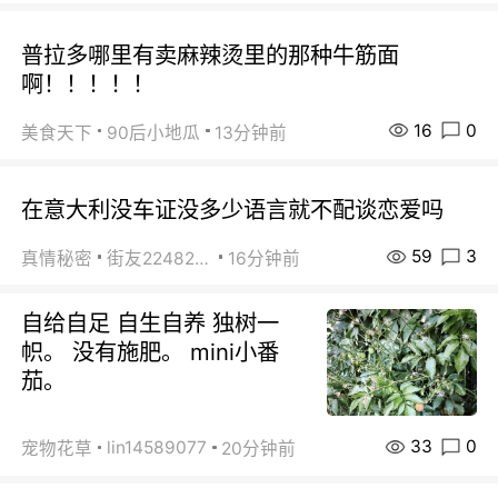
普拉多哪里有卖麻辣烫里的那种牛筋面
啊！！！！！
16
0
美食天下
90后小地瓜
13分钟前
在意大利没车证没多少语言就不配谈恋爱吗
59
3
真情秘密
街友22482465
16分钟前
自给自足 自生自养 独树一
帜。 没有施肥。 mini小番
茄。
33
0
lin14589077
宠物花草
20分钟前