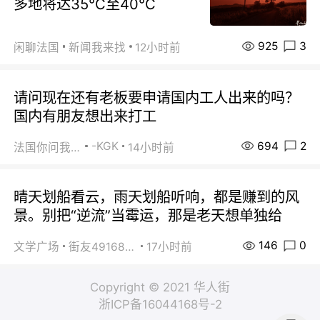
多地将达35℃至40℃
925
3
闲聊法国
新闻我来找
12小时前
请问现在还有老板要申请国内工人出来的吗？
国内有朋友想出来打工
694
2
-KGK
法国你问我答
14小时前
晴天划船看云，雨天划船听响，都是赚到的风
景。别把“逆流”当霉运，那是老天想单独给
146
0
文学广场
街友49168527
17小时前
Copyright © 2021 华人街
浙ICP备16044168号-2