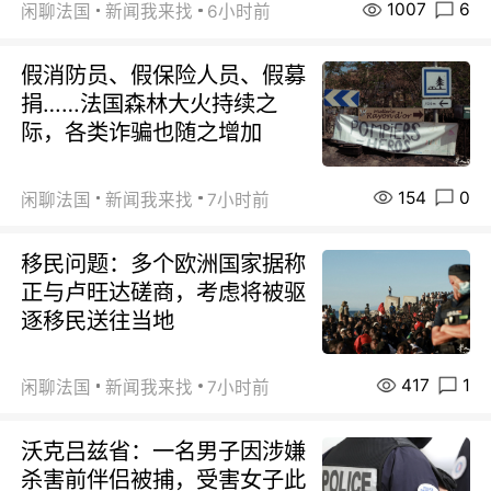
1007
6
闲聊法国
新闻我来找
6小时前
假消防员、假保险人员、假募
捐……法国森林大火持续之
际，各类诈骗也随之增加
154
0
闲聊法国
新闻我来找
7小时前
移民问题：多个欧洲国家据称
正与卢旺达磋商，考虑将被驱
逐移民送往当地
417
1
闲聊法国
新闻我来找
7小时前
沃克吕兹省：一名男子因涉嫌
杀害前伴侣被捕，受害女子此