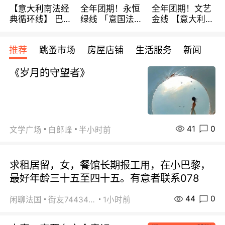
【意大利南法经
全年团期！永恒
全年团期！文艺
典循环线】 巴黎
绿线 「意国法
金线 【意大利一
上下 所有日期铁
南」巴黎上下 去
地】 循环7日游
发！ 全程四星级
意大利 南法 99
全程693欧/人起
推荐
跳蚤市场
房屋店铺
生活服务
新闻
宾馆 108欧/天起
欧/天起 ~包拼房
每周铁发！
全程756欧/位
《岁月的守望者》
41
0
文学广场
白郞峰
半小时前
求租居留，女，餐馆长期报工用，在小巴黎，
最好年龄三十五至四十五。有意者联系078
44
0
闲聊法国
街友74434350
1小时前