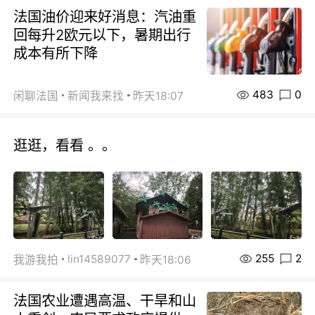
法国油价迎来好消息：汽油重
回每升2欧元以下，暑期出行
成本有所下降
483
0
闲聊法国
新闻我来找
昨天18:07
逛逛，看看 。。
255
2
lin14589077
我游我拍
昨天18:06
法国农业遭遇高温、干旱和山