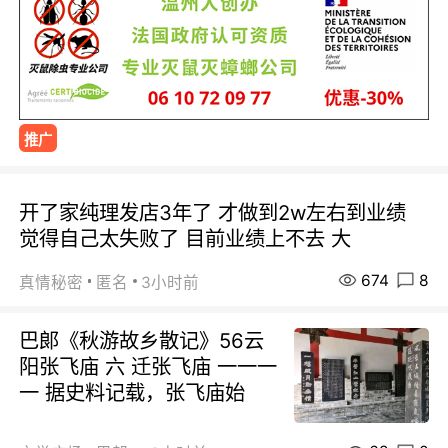
推广
开了家纯理发店3年了 才做到2w左右到业绩
觉得自己太失败了 目前业绩上不去 大
674
8
真情秘密
匿名
3小时前
巴郞《秋游故乡散记》56云
阳张飞庙 六 迁张飞庙 一一一
一 据史料记载，张飞庙始