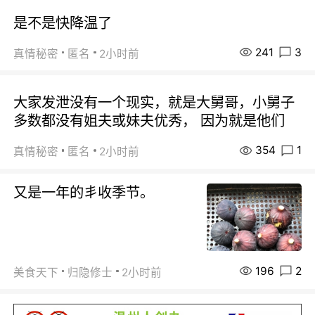
是不是快降温了
241
3
真情秘密
匿名
2小时前
大家发泄没有一个现实，就是大舅哥，小舅子
多数都没有姐夫或妹夫优秀， 因为就是他们
354
1
真情秘密
匿名
2小时前
又是一年的丯收季节。
196
2
美食天下
归隐修士
2小时前