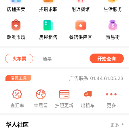
店铺买卖
招聘求职
附近餐馆
生活服务
跳蚤市场
房屋租售
餐馆供应区
贸易街
火车票
通票
开始查询
广告联系 01.44.61.05.23
查汇率
续居留
护照更新
出租车
更多
华人社区
更多