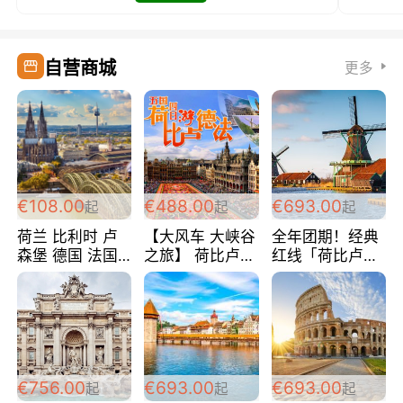
自营商城
更多
€108.00
€488.00
€693.00
起
起
起
荷兰 比利时 卢
【大风车 大峡谷
全年团期！经典
森堡 德国 法国
之旅】 荷比卢德
红线「荷比卢德
超爽玩遍西欧 循
法 巴黎上下 经
法」七天循环 五
环线 全程四星宾
典五国四日游
国 仅售99欧/人/
馆 108欧/人/天
488欧/人
天！巴黎上下！
包拼房~
€756.00
€693.00
€693.00
起
起
起