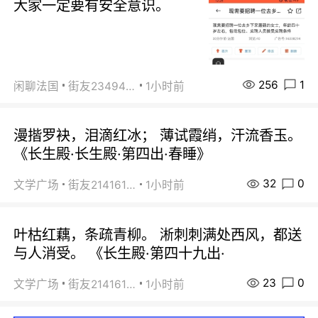
大家一定要有安全意识。
256
1
闲聊法国
街友23494008
1小时前
漫揩罗袂，泪滴红冰； 薄试霞绡，汗流香玉。
《长生殿·长生殿·第四出·春睡》
32
0
文学广场
街友21416156
1小时前
叶枯红藕，条疏青柳。 淅刺刺满处西风，都送
与人消受。 《长生殿·第四十九出·
23
0
文学广场
街友21416156
1小时前