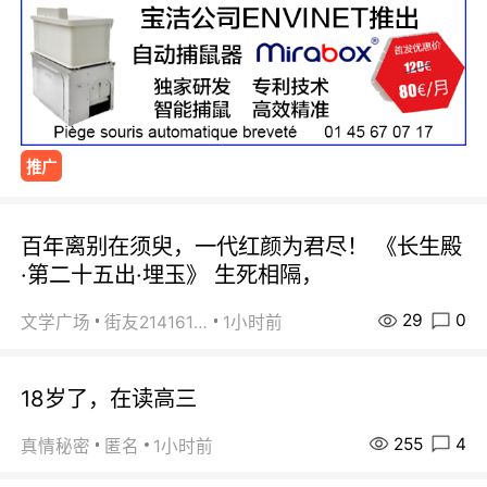
推广
百年离别在须臾，一代红颜为君尽！ 《长生殿
·第二十五出·埋玉》 生死相隔，
29
0
文学广场
街友21416156
1小时前
18岁了，在读高三
255
4
真情秘密
匿名
1小时前