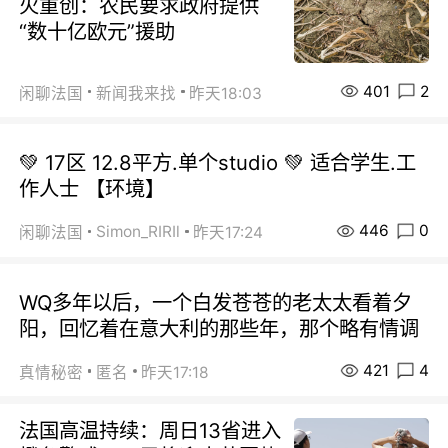
火重创：农民要求政府提供
“数十亿欧元”援助
401
2
闲聊法国
新闻我来找
昨天18:03
💚 17区 12.8平方.单个studio 💚 适合学生.工
作人士 【环境】
446
0
Simon_RIRIl
闲聊法国
昨天17:24
WQ多年以后，一个白发苍苍的老太太看着夕
阳，回忆着在意大利的那些年，那个略有情调
421
4
真情秘密
匿名
昨天17:18
法国高温持续：周日13省进入