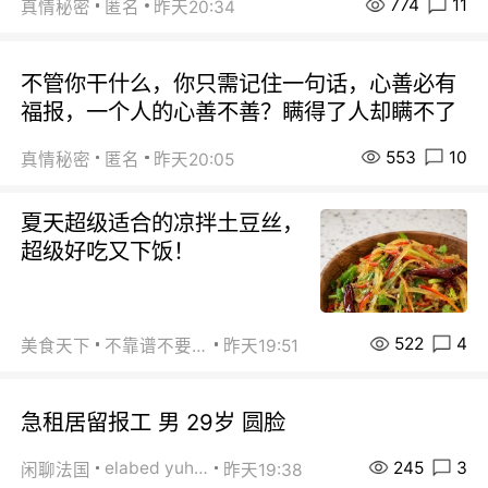
774
11
真情秘密
匿名
昨天20:34
不管你干什么，你只需记住一句话，心善必有
福报，一个人的心善不善？瞒得了人却瞒不了
553
10
真情秘密
匿名
昨天20:05
夏天超级适合的凉拌土豆丝，
超级好吃又下饭！
522
4
美食天下
不靠谱不要联系
昨天19:51
急租居留报工 男 29岁 圆脸
245
3
elabed yuhua
闲聊法国
昨天19:38