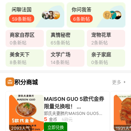
闲聊法国
你问我答
59条新帖
6条新帖
商家自荐区
真情秘密
宠物花草
0条新帖
65条新帖
2条新帖
美食天下
文学广场
亲子家庭
8条新帖
14条新帖
0条新帖
积分商城
更多
MAISON GUO 5欧代金券
限量兑换啦！ ...
郭氏夫妻肺片MAISON GUO5欧代金券限量兑换啦！
5
金币
5欧元
立即兑换
2093人气
1931人