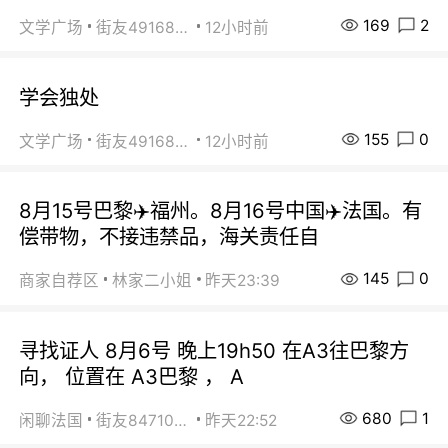
169
2
文学广场
街友49168527
12小时前
学会独处
155
0
文学广场
街友49168527
12小时前
8月15号巴黎✈️福州。8月16号中国✈️法国。有
偿带物，不接违禁品，海关责任自
145
0
商家自荐区
林家二小姐
昨天23:39
寻找证人 8月6号 晚上19h50 在A3往巴黎方
向， 位置在 A3巴黎 ， A
680
1
闲聊法国
街友84710671
昨天22:52