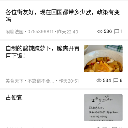
各位街友好，现在回国都带多少欧，政策有变
吗
536
1
0755399811
闲聊法国
昨天22:40
自制的酸辣腌萝卜，脆爽开胃
巨下饭！
534
6
美食天下
不靠谱不要联系
昨天20:51
占便宜