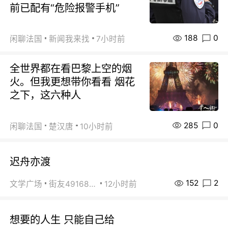
前已配有“危险报警手机”
188
0
闲聊法国
新闻我来找
7小时前
全世界都在看巴黎上空的烟
火。但我更想带你看看 烟花
之下，这六种人
285
0
闲聊法国
楚汉唐
10小时前
迟舟亦渡
152
2
文学广场
街友49168527
12小时前
想要的人生 只能自己给