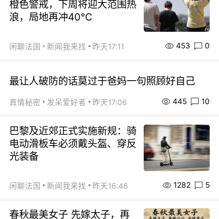
橙色警戒，下周将迎大范围热
浪，局地再冲40℃
453
0
闲聊法国
新闻我来找
昨天17:11
最让人破防的话莫过于爸妈一句照顾好自己
445
10
真情秘密
发呆爱好者
昨天17:06
巴黎及近郊正式实施新规：骑
电动滑板车必须戴头盔、穿反
光装备
1282
5
闲聊法国
新闻我来找
昨天16:46
春秋最美女子 先嫁太子，再