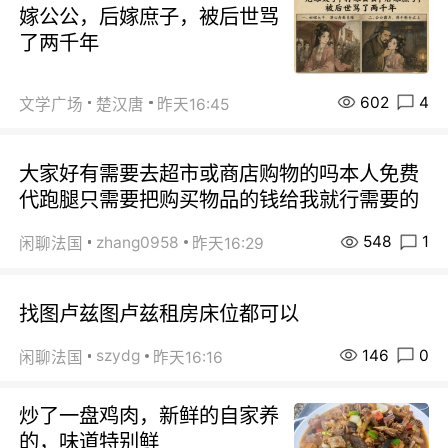
嫁公公，后嫁庶子，被后世骂
了两千年
602
4
文学广场
楚汉唐
昨天16:45
大家好有需要去超市或商店购物的吗本人免费
代跑腿只需要把购买物品的钱给我就行需要的
548
1
zhang0958
闲聊法国
昨天16:29
找图卢兹图卢兹租房床位都可以
146
0
szydg
闲聊法国
昨天16:16
炒了一盘鸡肉，新鲜的自家养
的，味道特别鲜