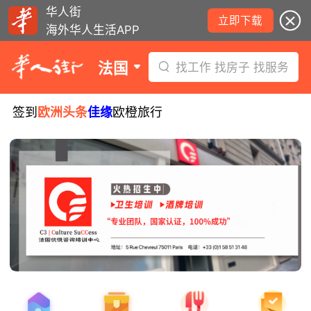
华人街
立即下载
海外华人生活APP
法国
找工作 找房子 找服务
签到
欧洲头条
佳缘
欧橙旅行