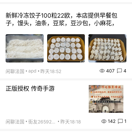
新鲜冷冻饺子100粒22欧，本店提供早餐包
子，馒头，油条，豆浆，豆沙包，小麻花，
407
4
apd
闲聊法国
昨天18:52
正版授权 传奇手游
142
1
闲聊法国
街友26592800
昨天18:18