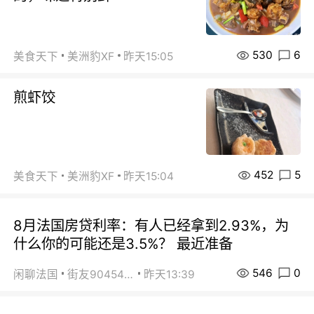
530
6
美食天下
美洲豹XF
昨天15:05
煎虾饺
452
5
美食天下
美洲豹XF
昨天15:04
8月法国房贷利率：有人已经拿到2.93%，为
什么你的可能还是3.5%？ 最近准备
546
0
闲聊法国
街友90454511
昨天13:39