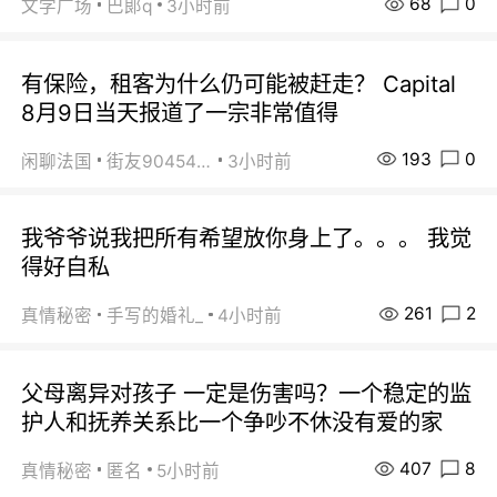
68
0
文学广场
巴郞q
3小时前
有保险，租客为什么仍可能被赶走？ Capital
8月9日当天报道了一宗非常值得
193
0
闲聊法国
街友90454511
3小时前
我爷爷说我把所有希望放你身上了。。。 我觉
得好自私
261
2
真情秘密
手写的婚礼_
4小时前
父母离异对孩子 一定是伤害吗？一个稳定的监
护人和抚养关系比一个争吵不休没有爱的家
407
8
真情秘密
匿名
5小时前