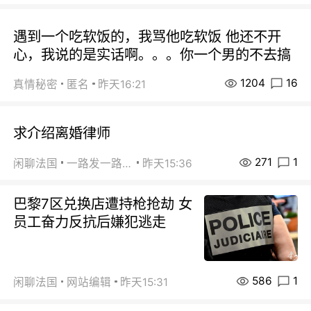
遇到一个吃软饭的，我骂他吃软饭 他还不开
心，我说的是实话啊。。。你一个男的不去搞
1204
16
真情秘密
匿名
昨天16:21
求介绍离婚律师
271
1
闲聊法国
一路发一路发
昨天15:36
巴黎7区兑换店遭持枪抢劫 女
员工奋力反抗后嫌犯逃走
586
1
闲聊法国
网站编辑
昨天15:31