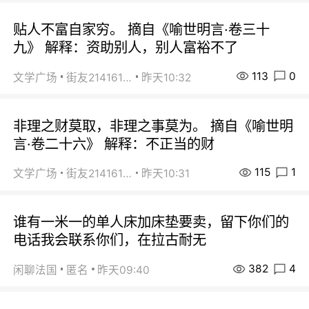
贴人不富自家穷。 摘自《喻世明言·卷三十
九》 解释：资助别人，别人富裕不了
113
0
文学广场
街友21416156
昨天10:32
非理之财莫取，非理之事莫为。 摘自《喻世明
言·卷二十六》 解释：不正当的财
115
1
文学广场
街友21416156
昨天10:31
谁有一米一的单人床加床垫要卖，留下你们的
电话我会联系你们，在拉古耐无
382
4
闲聊法国
匿名
昨天09:40