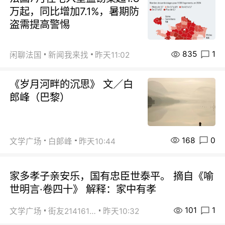
万起，同比增加7.1%，暑期防
盗需提高警惕
835
1
闲聊法国
新闻我来找
昨天11:02
《岁月河畔的沉思》 文／白
郎峰（巴黎）
168
0
文学广场
白郞峰
昨天10:44
家多孝子亲安乐，国有忠臣世泰平。 摘自《喻
世明言·卷四十》 解释：家中有孝
101
1
文学广场
街友21416156
昨天10:32