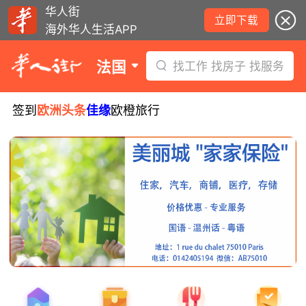
华人街
立即下载
海外华人生活APP
法国
找工作 找房子 找服务
签到
欧洲头条
佳缘
欧橙旅行