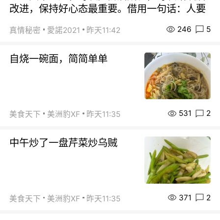
改进，保持好心态最重要。借用一句话：人要
246
5
真情秘密
愛諾2021
昨天11:42
自烧一碗面，简简单单
531
2
美食天下
美洲豹XF
昨天11:35
中午炒了一盘芹菜炒乌贼
371
2
美食天下
美洲豹XF
昨天11:35