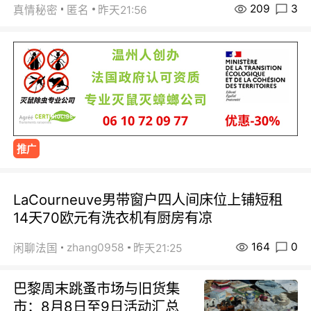
209
3
真情秘密
匿名
昨天21:56
推广
LaCourneuve男带窗户四人间床位上铺短租
14天70欧元有洗衣机有厨房有凉
164
0
zhang0958
闲聊法国
昨天21:25
巴黎周末跳蚤市场与旧货集
市：8月8日至9日活动汇总