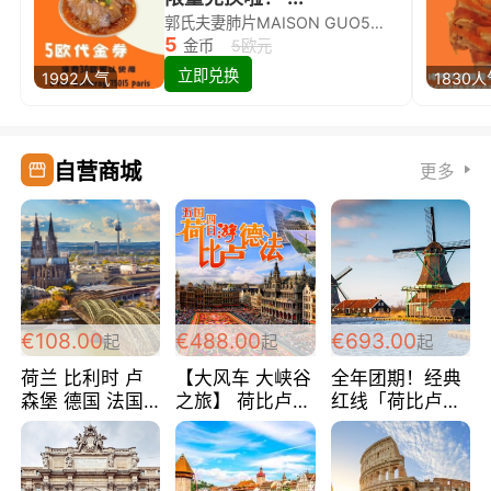
郭氏夫妻肺片MAISON GUO5欧代金券限量兑换啦！
5
金币
5欧元
立即兑换
1992人气
1830
自营商城
更多
€108.00
€488.00
€693.00
起
起
起
荷兰 比利时 卢
【大风车 大峡谷
全年团期！经典
森堡 德国 法国
之旅】 荷比卢德
红线「荷比卢德
超爽玩遍西欧 循
法 巴黎上下 经
法」七天循环 五
环线 全程四星宾
典五国四日游
国 仅售99欧/人/
馆 108欧/人/天
488欧/人
天！巴黎上下！