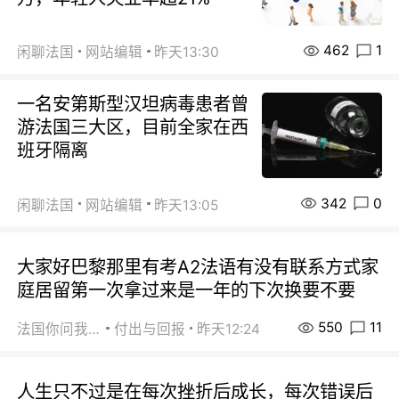
462
1
闲聊法国
网站编辑
昨天13:30
一名安第斯型汉坦病毒患者曾
游法国三大区，目前全家在西
班牙隔离
342
0
闲聊法国
网站编辑
昨天13:05
大家好巴黎那里有考A2法语有没有联系方式家
庭居留第一次拿过来是一年的下次换要不要
550
11
法国你问我答
付出与回报
昨天12:24
人生只不过是在每次挫折后成长，每次错误后