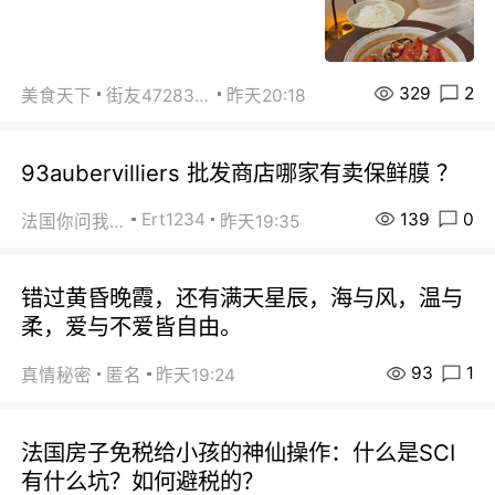
329
2
美食天下
街友472838572
昨天20:18
93aubervilliers 批发商店哪家有卖保鲜膜 ？
139
0
Ert1234
法国你问我答
昨天19:35
错过黄昏晚霞，还有满天星辰，海与风，温与
柔，爱与不爱皆自由。
93
1
真情秘密
匿名
昨天19:24
法国房子免税给小孩的神仙操作：什么是SCI
有什么坑？如何避税的？