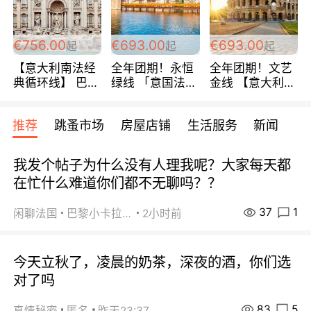
包拼房~
€756.00
€693.00
€693.00
起
起
起
【意大利南法经
全年团期！永恒
全年团期！文艺
典循环线】 巴黎
绿线 「意国法
金线 【意大利一
上下 所有日期铁
南」巴黎上下 去
地】 循环7日游
发！ 全程四星级
意大利 南法 99
全程693欧/人起
推荐
跳蚤市场
房屋店铺
生活服务
新闻
宾馆 108欧/天起
欧/天起 ~包拼房
每周铁发！
全程756欧/位
我发个帖子为什么没有人理我呢？大家每天都
在忙什么难道你们都不无聊吗？？
37
1
闲聊法国
巴黎小卡拉咪
2小时前
今天立秋了，凌晨的奶茶，深夜的酒，你们选
对了吗
83
5
真情秘密
匿名
昨天23:37