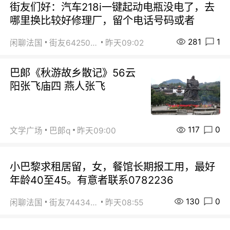
街友们好：汽车218i一键起动电瓶没电了，去
哪里换比较好修理厂，留个电话号码或者
281
1
闲聊法国
街友64250024
昨天09:02
巴郞《秋游故乡散记》56云
阳张飞庙四 燕人张飞
117
0
文学广场
巴郞q
昨天09:00
小巴黎求租居留，女，餐馆长期报工用，最好
年龄40至45。有意者联系0782236
130
0
闲聊法国
街友74434350
昨天08:55