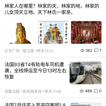
林家人在哪里？林家的天，林家的地，林家的
儿女顶天立地。天下林氏一家亲。
562
7
文学广场
楚汉唐
昨天11:23
法国93省T4有轨电车司机遭
袭，全线停运至今日13时左右
恢复
488
0
闲聊法国
新闻我来找
昨天11:08
法国7月住宅入室盗窃案超1.8