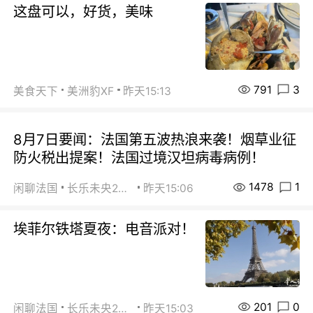
这盘可以，好货，美味
791
3
美食天下
美洲豹XF
昨天15:13
8月7日要闻：法国第五波热浪来袭！烟草业征
防火税出提案！法国过境汉坦病毒病例！
1478
1
闲聊法国
长乐未央2015
昨天15:06
埃菲尔铁塔夏夜：电音派对！
201
0
闲聊法国
长乐未央2015
昨天15:03