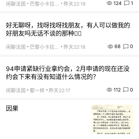
124
1
闲聊法国
巴黎小卡拉咪
昨天22:19
好无聊呀，找呀找呀找朋友，有人可以做我的
好朋友吗无话不谈的那种😮‍💨
68
0
闲聊法国
巴黎小卡拉咪
昨天22:18
94申请紧缺行业拿约会，2月申请的现在还没
约会下来有没有知道什么情况的？
112
0
闲聊法国
都一样
昨天22:17
因果