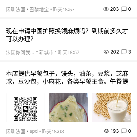
203
0
闲聊法国
巴黎地宝
昨天18:57
现在申请中国护照换领麻烦吗？到期前多久才
可以办理？
202
3
法国你问我答
新城市
昨天18:57
本店提供早餐包子，馒头，油条，豆浆，芝麻
球，豆沙包，小麻花，各类早餐主食。午餐提
193
0
apd
闲聊法国
昨天18:08