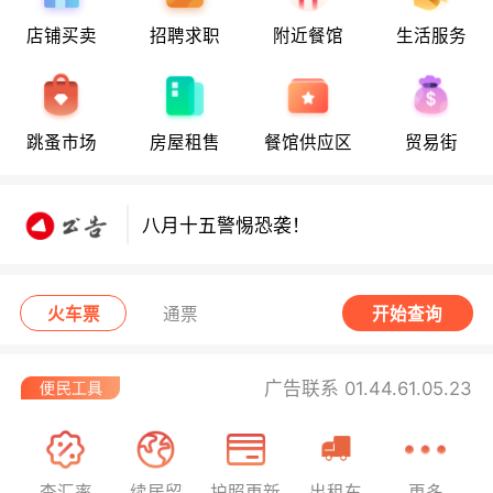
店铺买卖
招聘求职
附近餐馆
生活服务
八月十五警惕恐袭！
跳蚤市场
房屋租售
餐馆供应区
贸易街
八月十五警惕恐袭！
八月十五警惕恐袭！
火车票
通票
开始查询
广告联系 01.44.61.05.23
查汇率
续居留
护照更新
出租车
更多