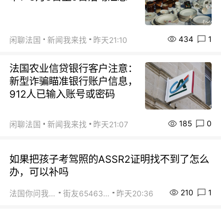
434
1
闲聊法国
新闻我来找
昨天21:10
法国农业信贷银行客户注意：
新型诈骗瞄准银行账户信息，
912人已输入账号或密码
185
0
闲聊法国
新闻我来找
昨天21:07
如果把孩子考驾照的ASSR2证明找不到了怎么
办，可以补吗
210
1
法国你问我答
街友65463281
昨天20:36