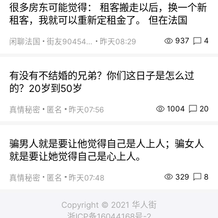
很多房东可能觉得： 租客搬走以后，换一个新
租客，我就可以重新定租金了。 但在法国
937
4
闲聊法国
街友90454511
昨天08:29
有没有不结婚的兄弟？你们这日子是怎么过
的？20岁到50岁
1004
20
真情秘密
匿名
昨天07:56
骗男人就是要让他觉得自己是人上人；骗女人
就是要让她觉得自己是心上人。
329
8
真情秘密
匿名
昨天07:48
Copyright © 2021 华人街
浙ICP备16044168号-2