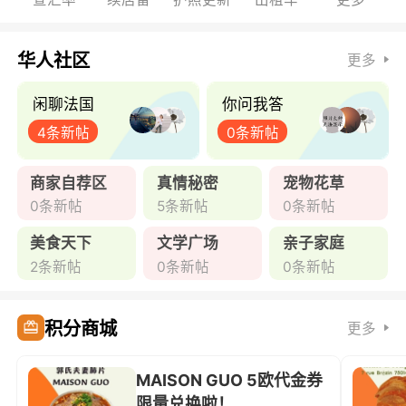
华人社区
更多
闲聊法国
你问我答
4条新帖
0条新帖
商家自荐区
真情秘密
宠物花草
0条新帖
5条新帖
0条新帖
美食天下
文学广场
亲子家庭
2条新帖
0条新帖
0条新帖
积分商城
更多
MAISON GUO 5欧代金券
限量兑换啦！ ...