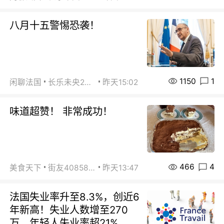
八月十五警惕恐袭！
1150
1
闲聊法国
长乐未央2015
昨天15:02
味道超赞！ 非常成功！
466
4
美食天下
街友40858442
昨天13:47
法国失业率升至8.3%，创近6
年新高！失业人数增至270
万，年轻人失业率超21%