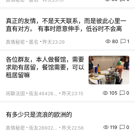
真正的友情，不是天天联系，而是彼此心里一
直有对方。 有事时愿意伸手，低谷时不会离
80
1
真情秘密
匿名
昨天23:29
各位群友，本人做餐馆，需要
求助有居留，餐馆需要，可以
租居留嘛
105
0
闲聊法国
街友46428878
昨天23:15
有多少只是流浪的欧洲的
119
0
真情秘密
街友28602925
昨天22:56