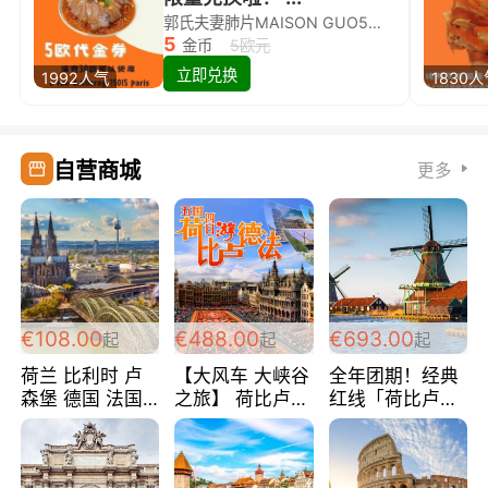
郭氏夫妻肺片MAISON GUO5欧代金券限量兑换啦！
5
金币
5欧元
立即兑换
1992人气
1830
自营商城
更多
€108.00
€488.00
€693.00
起
起
起
荷兰 比利时 卢
【大风车 大峡谷
全年团期！经典
森堡 德国 法国
之旅】 荷比卢德
红线「荷比卢德
超爽玩遍西欧 循
法 巴黎上下 经
法」七天循环 五
环线 全程四星宾
典五国四日游
国 仅售99欧/人/
馆 108欧/人/天
488欧/人
天！巴黎上下！