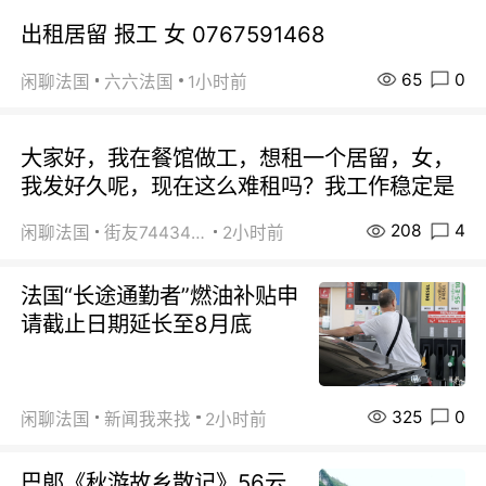
出租居留 报工 女 0767591468
65
0
闲聊法国
六六法国
1小时前
大家好，我在餐馆做工，想租一个居留，女，
我发好久呢，现在这么难租吗？我工作稳定是
208
4
闲聊法国
街友74434350
2小时前
法国“长途通勤者”燃油补贴申
请截止日期延长至8月底
325
0
闲聊法国
新闻我来找
2小时前
巴郞《秋游故乡散记》56云