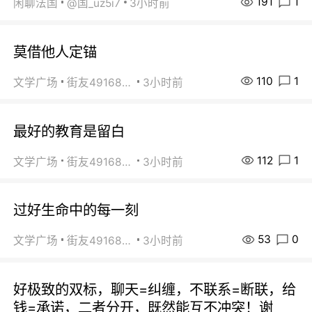
191
1
闲聊法国
@国_uz5i7
3小时前
莫借他人定锚
110
1
文学广场
街友49168527
3小时前
最好的教育是留白
112
1
文学广场
街友49168527
3小时前
过好生命中的每一刻
53
0
文学广场
街友49168527
3小时前
好极致的双标，聊天=纠缠，不联系=断联，给
钱=承诺，二者分开，既然能互不冲突！谢