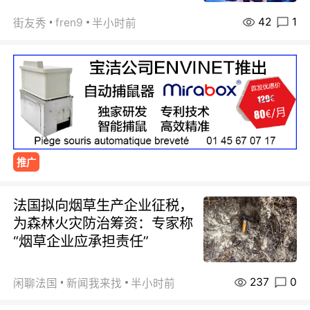
42
1
fren9
街友秀
半小时前
推广
法国拟向烟草生产企业征税，
为森林火灾防治筹资：专家称
“烟草企业应承担责任”
237
0
闲聊法国
新闻我来找
半小时前