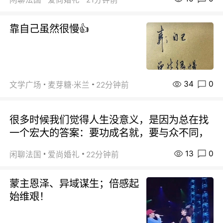
靠自己虽然很慢👍
34
0
文学广场
麦芽糖·米兰
22分钟前
很多时候我们觉得人生没意义，是因为总在找
一个宏大的答案：要功成名就，要与众不同，
13
0
闲聊法国
爱尚婚礼
22分钟前
蒙主恩泽、异域谋生；倍感起
始维艰！