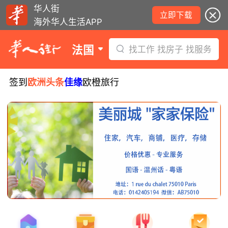
华人街
立即下载
海外华人生活APP
法国
找工作 找房子 找服务
签到
欧洲头条
佳缘
欧橙旅行