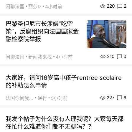
220
2
闲聊法国
丽莎lz
4小时前
巴黎圣但尼市长涉嫌“吃空
饷”，反腐组织向法国国家金
融检察院举报
210
0
闲聊法国
新闻我来找
4小时前
大家好，请问16岁高中孩子rentree scolaire
的补助怎么申请
227
6
法国你问我答
逆行
5小时前
我发个帖子为什么没有人理我呢？大家每天都
在忙什么难道你们都不无聊吗？？