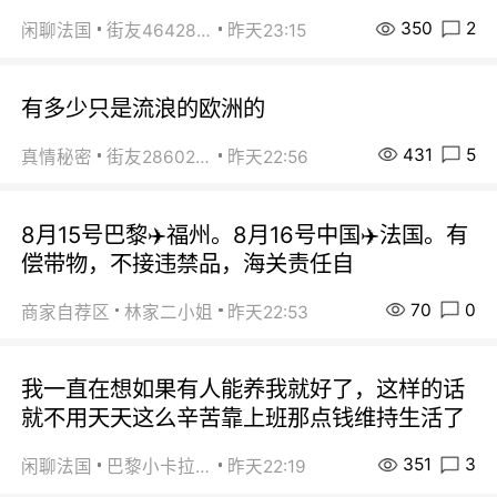
350
2
闲聊法国
街友46428878
昨天23:15
有多少只是流浪的欧洲的
431
5
真情秘密
街友28602925
昨天22:56
8月15号巴黎✈️福州。8月16号中国✈️法国。有
偿带物，不接违禁品，海关责任自
70
0
商家自荐区
林家二小姐
昨天22:53
我一直在想如果有人能养我就好了，这样的话
就不用天天这么辛苦靠上班那点钱维持生活了
351
3
闲聊法国
巴黎小卡拉咪
昨天22:19