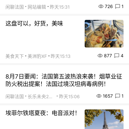
726
1
闲聊法国
网站编辑
昨天15:31
这盘可以，好货，美味
877
4
美食天下
美洲豹XF
昨天15:13
8月7日要闻：法国第五波热浪来袭！烟草业征
防火税出提案！法国过境汉坦病毒病例！
1657
1
闲聊法国
长乐未央2015
昨天15:06
埃菲尔铁塔夏夜：电音派对！