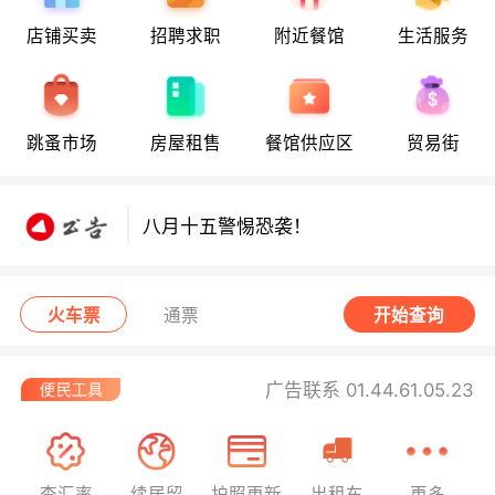
店铺买卖
招聘求职
附近餐馆
生活服务
八月十五警惕恐袭！
跳蚤市场
房屋租售
餐馆供应区
贸易街
八月十五警惕恐袭！
八月十五警惕恐袭！
火车票
通票
开始查询
广告联系 01.44.61.05.23
查汇率
续居留
护照更新
出租车
更多