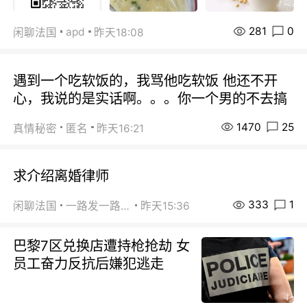
281
0
apd
闲聊法国
昨天18:08
遇到一个吃软饭的，我骂他吃软饭 他还不开
心，我说的是实话啊。。。你一个男的不去搞
1470
25
真情秘密
匿名
昨天16:21
求介绍离婚律师
333
1
闲聊法国
一路发一路发
昨天15:36
巴黎7区兑换店遭持枪抢劫 女
员工奋力反抗后嫌犯逃走