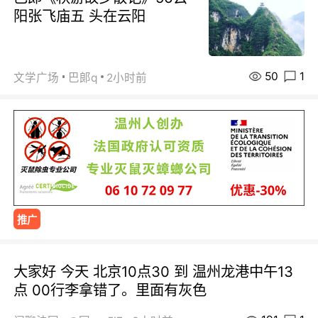
阳张飞庙五 头在云阳
50
1
文学广场
巴郞q
2小时前
推广
大家好 今天 北京10点30 到 温州龙港中午13
点 00行李拿错了。里面有灰色