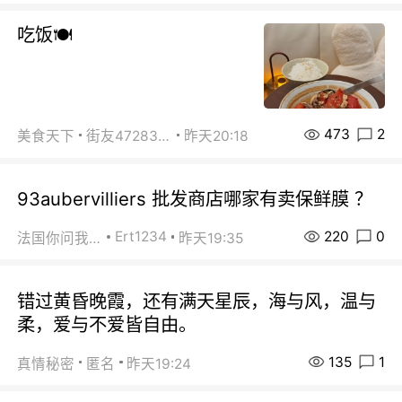
吃饭🍽️
473
2
美食天下
街友472838572
昨天20:18
93aubervilliers 批发商店哪家有卖保鲜膜 ？
220
0
Ert1234
法国你问我答
昨天19:35
错过黄昏晚霞，还有满天星辰，海与风，温与
柔，爱与不爱皆自由。
135
1
真情秘密
匿名
昨天19:24