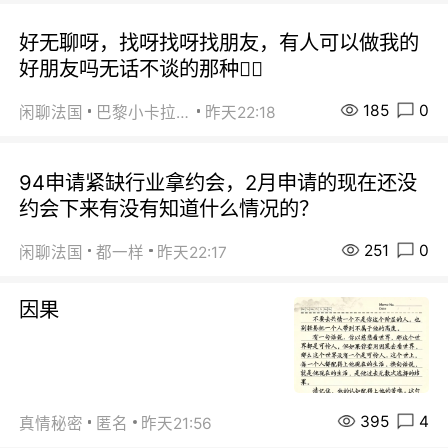
好无聊呀，找呀找呀找朋友，有人可以做我的
好朋友吗无话不谈的那种😮‍💨
185
0
闲聊法国
巴黎小卡拉咪
昨天22:18
94申请紧缺行业拿约会，2月申请的现在还没
约会下来有没有知道什么情况的？
251
0
闲聊法国
都一样
昨天22:17
因果
395
4
真情秘密
匿名
昨天21:56