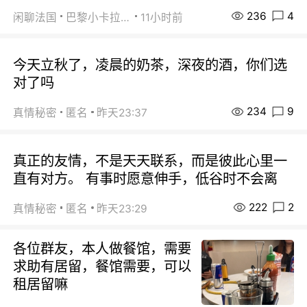
236
4
闲聊法国
巴黎小卡拉咪
11小时前
今天立秋了，凌晨的奶茶，深夜的酒，你们选
对了吗
234
9
真情秘密
匿名
昨天23:37
真正的友情，不是天天联系，而是彼此心里一
直有对方。 有事时愿意伸手，低谷时不会离
222
2
真情秘密
匿名
昨天23:29
各位群友，本人做餐馆，需要
求助有居留，餐馆需要，可以
租居留嘛