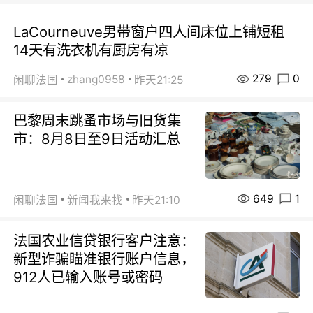
LaCourneuve男带窗户四人间床位上铺短租
14天有洗衣机有厨房有凉
279
0
zhang0958
闲聊法国
昨天21:25
巴黎周末跳蚤市场与旧货集
市：8月8日至9日活动汇总
649
1
闲聊法国
新闻我来找
昨天21:10
法国农业信贷银行客户注意：
新型诈骗瞄准银行账户信息，
912人已输入账号或密码