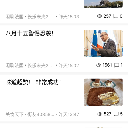
257
0
闲聊法国
长乐未央2015
昨天15:03
八月十五警惕恐袭！
1561
1
闲聊法国
长乐未央2015
昨天15:02
味道超赞！ 非常成功！
527
5
美食天下
街友40858442
昨天13:47