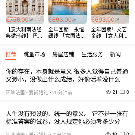
包拼房~
€756.00
€693.00
€693.00
起
起
起
【意大利南法经
全年团期！永恒
全年团期！文艺
典循环线】 巴黎
绿线 「意国法
金线 【意大利一
上下 所有日期铁
南」巴黎上下 去
地】 循环7日游
发！ 全程四星级
意大利 南法 99
全程693欧/人起
推荐
跳蚤市场
房屋店铺
生活服务
新闻
宾馆 108欧/天起
欧/天起 ~包拼房
每周铁发！
全程756欧/位
你的存在，本身就是意义 很多人觉得自己普通
又渺小，没做出什么成绩，好像活着没什么
21
0
闲聊法国
爱尚婚礼
20分钟前
人生没有预设的、统一的意义。 它不是一张有
标准答案的试卷，没人规定你必须考多少分
10
0
闲聊法国
爱尚婚礼
21分钟前