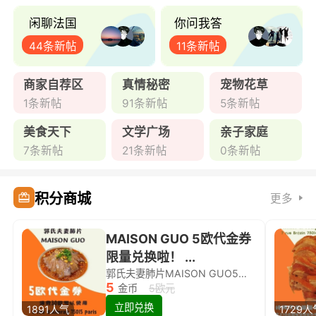
闲聊法国
你问我答
44条新帖
11条新帖
商家自荐区
真情秘密
宠物花草
1条新帖
91条新帖
5条新帖
美食天下
文学广场
亲子家庭
7条新帖
21条新帖
0条新帖
积分商城
更多
MAISON GUO 5欧代金券
限量兑换啦！ ...
郭氏夫妻肺片MAISON GUO5欧代金券限量兑换啦！
5
金币
5欧元
立即兑换
1891人气
1729人