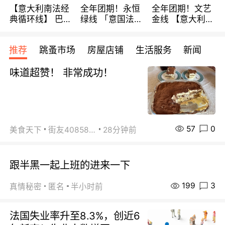
【意大利南法经
全年团期！永恒
全年团期！文艺
典循环线】 巴黎
绿线 「意国法
金线 【意大利一
上下 所有日期铁
南」巴黎上下 去
地】 循环7日游
发！ 全程四星级
意大利 南法 99
全程693欧/人起
推荐
跳蚤市场
房屋店铺
生活服务
新闻
宾馆 108欧/天起
欧/天起 ~包拼房
每周铁发！
全程756欧/位
味道超赞！ 非常成功！
57
0
美食天下
街友40858442
28分钟前
跟半黑一起上班的进来一下
199
3
真情秘密
匿名
半小时前
法国失业率升至8.3%，创近6