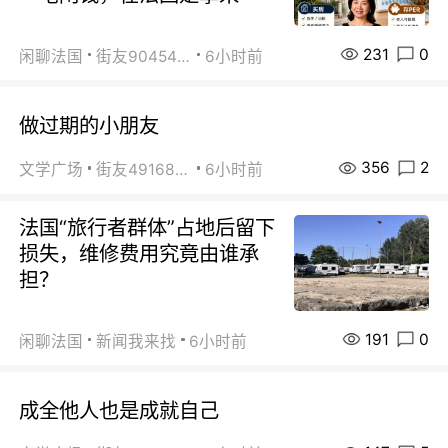
231
0
闲聊法国
街友90454511
6小时前
做过期的小朋友
356
2
文学广场
街友49168527
6小时前
法国“旅行者群体”占地后留下
损失，维修费用究竟由谁承
担？
191
0
闲聊法国
新闻我来找
6小时前
成全他人也是成就自己