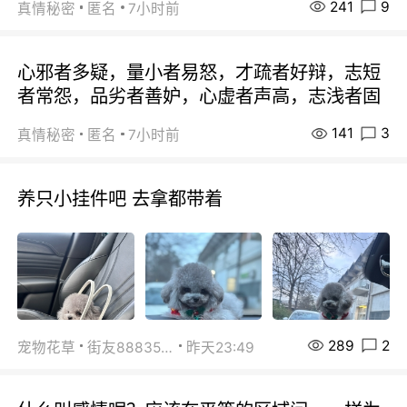
241
9
真情秘密
匿名
7小时前
心邪者多疑，量小者易怒，才疏者好辩，志短
者常怨，品劣者善妒，心虚者声高，志浅者固
141
3
真情秘密
匿名
7小时前
养只小挂件吧 去拿都带着
289
2
宠物花草
街友88835518
昨天23:49