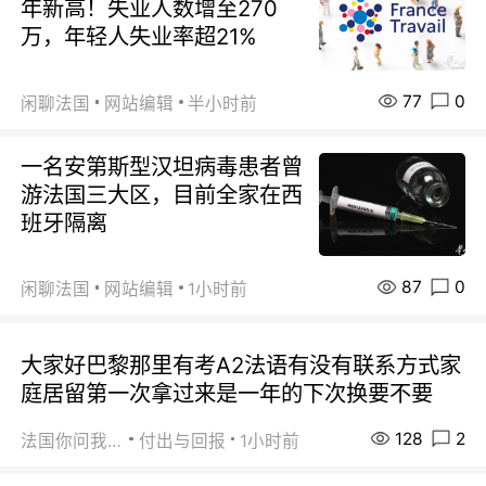
年新高！失业人数增至270
万，年轻人失业率超21%
77
0
闲聊法国
网站编辑
半小时前
一名安第斯型汉坦病毒患者曾
游法国三大区，目前全家在西
班牙隔离
87
0
闲聊法国
网站编辑
1小时前
大家好巴黎那里有考A2法语有没有联系方式家
庭居留第一次拿过来是一年的下次换要不要
128
2
法国你问我答
付出与回报
1小时前