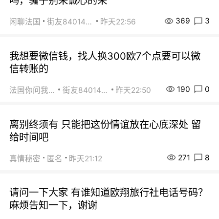
吗，骗子别来诚心的来
369
3
闲聊法国
街友84014588
昨天22:56
我想要微信钱，找人换300欧7个点要可以微
信转账的
190
0
法国你问我答
街友84014588
昨天22:50
离别终须有 只能把这份情谊放在心底深处 留
给时间吧
271
8
真情秘密
匿名
昨天21:12
请问一下大家 有谁知道欧翔旅行社电话号码？
麻烦告知一下，谢谢