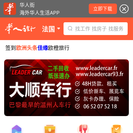
华人街
立即下载
海外华人生活APP
法国
找工作 找房子 找服务
签到
欧洲头条
佳缘
欧橙旅行