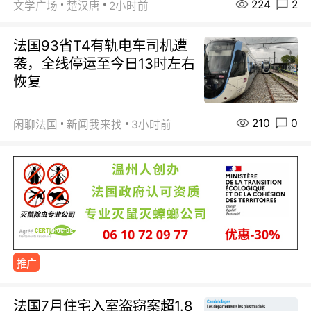
224
2
文学广场
楚汉唐
2小时前
法国93省T4有轨电车司机遭
袭，全线停运至今日13时左右
恢复
210
0
闲聊法国
新闻我来找
3小时前
推广
法国7月住宅入室盗窃案超1.8