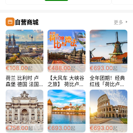
自营商城
更多
€108.00
€488.00
€693.00
起
起
起
荷兰 比利时 卢
【大风车 大峡谷
全年团期！经典
森堡 德国 法国
之旅】 荷比卢德
红线「荷比卢德
超爽玩遍西欧 循
法 巴黎上下 经
法」七天循环 五
环线 全程四星宾
典五国四日游
国 仅售99欧/人/
馆 108欧/人/天
488欧/人
天！巴黎上下！
包拼房~
€756.00
€693.00
€693.00
起
起
起