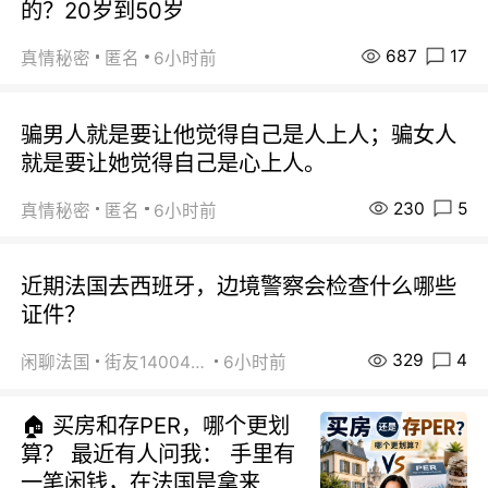
的？20岁到50岁
687
17
真情秘密
匿名
6小时前
骗男人就是要让他觉得自己是人上人；骗女人
就是要让她觉得自己是心上人。
230
5
真情秘密
匿名
6小时前
近期法国去西班牙，边境警察会检查什么哪些
证件？
329
4
闲聊法国
街友14004820
6小时前
🏠 买房和存PER，哪个更划
算？ 最近有人问我： 手里有
一笔闲钱，在法国是拿来