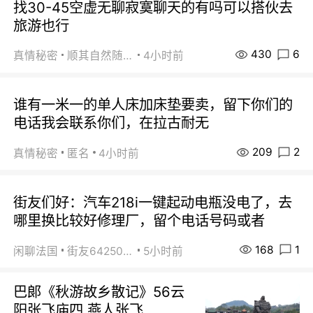
找30-45空虚无聊寂寞聊天的有吗可以搭伙去
旅游也行
430
6
真情秘密
顺其自然随缘
4小时前
谁有一米一的单人床加床垫要卖，留下你们的
电话我会联系你们，在拉古耐无
209
2
真情秘密
匿名
4小时前
街友们好：汽车218i一键起动电瓶没电了，去
哪里换比较好修理厂，留个电话号码或者
168
1
闲聊法国
街友64250024
5小时前
巴郞《秋游故乡散记》56云
阳张飞庙四 燕人张飞