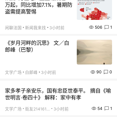
万起，同比增加7.1%，暑期防
盗需提高警惕
506
1
闲聊法国
新闻我来找
3小时前
《岁月河畔的沉思》 文／白
郎峰（巴黎）
90
0
文学广场
白郞峰
3小时前
家多孝子亲安乐，国有忠臣世泰平。 摘自《喻
世明言·卷四十》 解释：家中有孝
54
1
文学广场
街友21416156
3小时前