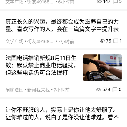
147
5
文学广场
街友49168527
6小时前
真正长久的兴趣，最终都会成为滋养自己的力
量。喜欢写作的人，会在一篇篇文字中提升表
75
1
文学广场
街友49168527
7小时前
法国电话推销新规8月11日生
效：默认禁止商业电话骚扰，
但这些电话仍可合法拨打
579
0
闲聊法国
新闻我来找
7小时前
让你不舒服的人，实际上是你让他太舒服了。
让你难过的人，说白了是你没让他难过。看不