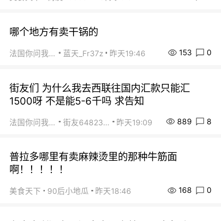
哪个地方有卖干锅的
153
0
法国你问我答
蓝天_Fr37z
昨天19:46
街友们 为什么我去西联往国内汇款只能汇
1500呀 不是能5-6千吗 求告知
889
8
法国你问我答
街友64823891
昨天19:09
普拉多哪里有卖麻辣烫里的那种牛筋面
啊！！！！！
168
0
美食天下
90后小地瓜
昨天18:46