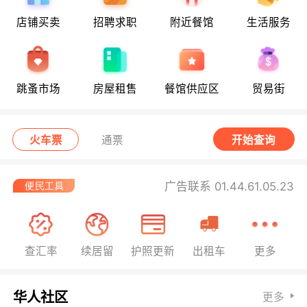
店铺买卖
招聘求职
附近餐馆
生活服务
跳蚤市场
房屋租售
餐馆供应区
贸易街
火车票
通票
开始查询
广告联系 01.44.61.05.23
查汇率
续居留
护照更新
出租车
更多
华人社区
更多