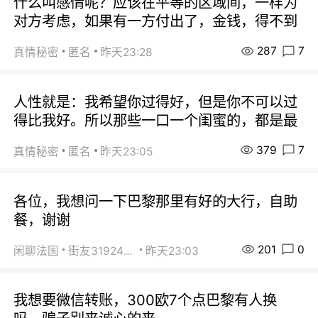
什么叫感情呢？应该在平等的区域间，一样为
对方考虑，如果有一方付出了，金钱，得不到
287
7
真情秘密
匿名
昨天23:28
人性就是：我希望你过得好，但是你不可以过
得比我好。所以那些一口一个闺蜜的，都是最
379
7
真情秘密
匿名
昨天23:05
各位，我想问一下巴黎那里有好的大行，自助
餐，谢谢
201
0
闲聊法国
街友31924072
昨天23:03
我想要微信转账，300欧7个点巴黎有人换