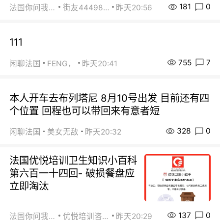
181
0
法国你问我答
街友44498484
昨天20:56
111
755
7
闲聊法国
FENG，
昨天20:41
本人开车去布列塔尼 8月10号出发 目前还有四
个位置 回程也可以带回来有意者短
328
0
闲聊法国
美女无敌
昨天20:32
法国优悦培训卫生知识小百科
第六百一十四回- 破损餐盘应
立即淘汰
137
0
法国你问我答
优悦培训咨询
昨天20:29