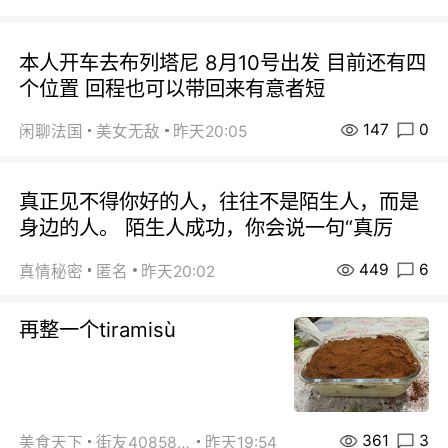
本人开车去布列塔尼 8月10号出发 目前还有四
个位置 回程也可以带回来有意者短
147
0
闲聊法国
美女无敌
昨天20:05
真正见不得你好的人，往往不是陌生人，而是
身边的人。 陌生人成功，你会说一句“真厉
449
6
真情秘密
匿名
昨天20:02
再整一个tiramisù
361
3
美食天下
街友40858442
昨天19:54