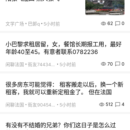
62
0
文学广场
巴郞q
5小时前
小巴黎求租居留，女，餐馆长期报工用，最好
年龄40至45。有意者联系0782236
70
0
闲聊法国
街友74434350
5小时前
很多房东可能觉得： 租客搬走以后，换一个新
租客，我就可以重新定租金了。 但在法国
512
4
闲聊法国
街友90454511
5小时前
有没有不结婚的兄弟？你们这日子是怎么过