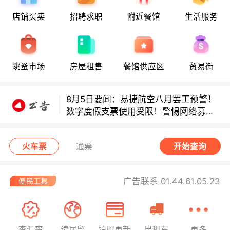
店铺买卖
招聘求职
附近餐馆
生活服务
多款避孕套因安全缺陷召回！
多款避孕套因安全缺陷召回！
跳蚤市场
房屋租售
餐馆供应区
贸易街
8月5日要闻：易捷航空八月罢工预警！
数字度假支票使用受限！警惕网络募捐
骗局！
无栏杆收费站逃费将重罚！
火车票
通票
开始查询
广告联系 01.44.61.05.23
查汇率
续居留
护照更新
出租车
更多