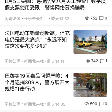
8月5日要闻：易捷航空八月罢工预警！数字度
假支票使用受限！警惕网络募捐骗局！
752
0
闲聊法国
长乐未央2015
昨天14:32
法国电动车销量创新高，但充
电仍是最大痛点：“永远不知
道这次要花多少钱”
742
1
闲聊法国
新闻我来找
昨天14:11
巴黎第19区毒品问题严峻：4
个月逮捕309人，警方展开大
规模打击行动
590
0
闲聊法国
新闻我来找
昨天14:05