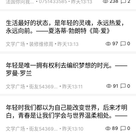
238
2
0751433585
法国你问我答
昨天13:13
生活最好的状态，是年轻的灵魂，永远热爱，
永远向前。——夏洛蒂·勃朗特《简·爱》
97
0
文学广场
装修维修周
昨天13:13
年轻是唯一拥有权利去编织梦想的时光。——
罗曼·罗兰
91
0
文学广场
街友54369822
昨天13:11
年轻时我们都以为自己能改变世界，后来才明
白，青春是让我们学会与世界温柔相处。——
89
0
文学广场
街友54369822
昨天13:10