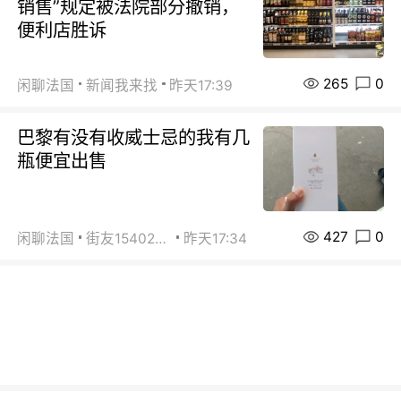
销售”规定被法院部分撤销，
便利店胜诉
265
0
闲聊法国
新闻我来找
昨天17:39
巴黎有没有收威士忌的我有几
瓶便宜出售
427
0
闲聊法国
街友15402223
昨天17:34