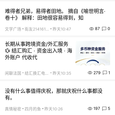
难得者兄弟，易得者田地。 摘自《喻世明言·
卷十》 解释：田地很容易得到，知
87
0
文学广场
街友21416156
昨天10:47
长期从事跨境资金/外汇服务
💱 结汇购汇 · 资金出入境 · 海
外账户 代收代
279
1
闲聊法国
结汇换汇电汇
昨天10:35
没有什么事值得庆祝，那就庆祝什么事都没
有。
197
5
真情秘密
四月的鱼
昨天10:26