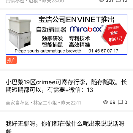
301
10
真情秘密
迈狼
昨天23:00
推广
小巴黎19区crimee可寄存行李，随存随取。长
期短期都可以，有需要+微信：13
69
0
商家自荐区
林家二小姐
昨天22:11
我好无聊呀，你们都在做什么呢出来说说话呀
😁