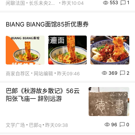
553
1
闲聊法国
长乐未央2015
昨天10:04
BIANG BIANG面馆85折优惠券
369
2
商家自荐区
网站编辑
昨天09:46
巴郞《秋游故乡散记》56云
阳张飞庙一 辞别远游
96
0
文学广场
巴郞q
昨天09:38