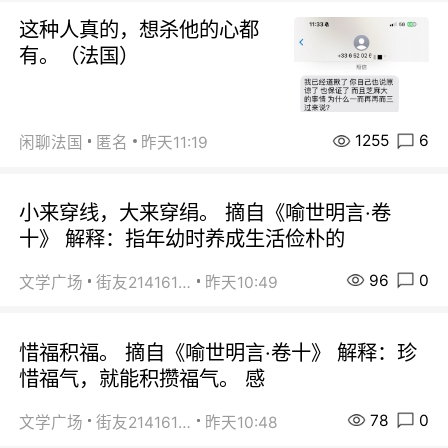
这种人真的，想杀他的心都
有。（法国）
1255
6
闲聊法国
匿名
昨天11:19
小来穿线，大来穿绢。 摘自《喻世明言·卷
十》 解释：指年幼时养成生活俭朴的
96
0
文学广场
街友21416156
昨天10:49
惜福积福。 摘自《喻世明言·卷十》 解释：珍
惜福气，就能积攒福气。 感
78
0
文学广场
街友21416156
昨天10:48