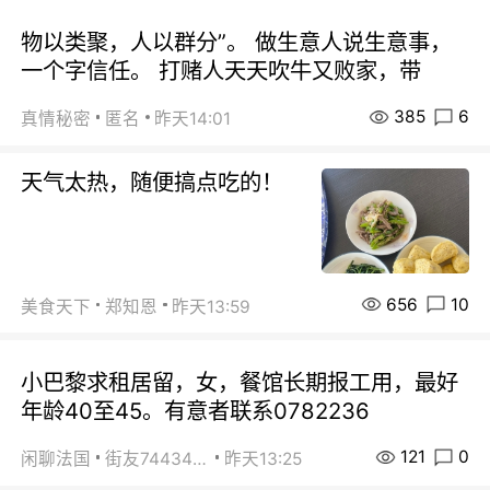
物以类聚，人以群分”。 做生意人说生意事，
一个字信任。 打赌人天天吹牛又败家，带
385
6
真情秘密
匿名
昨天14:01
天气太热，随便搞点吃的！
656
10
美食天下
郑知恩
昨天13:59
小巴黎求租居留，女，餐馆长期报工用，最好
年龄40至45。有意者联系0782236
121
0
闲聊法国
街友74434350
昨天13:25