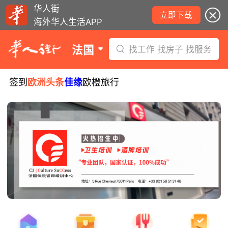
华人街
立即下载
海外华人生活APP
法国
找工作 找房子 找服务
签到
欧洲头条
佳缘
欧橙旅行
8月5日要闻：易捷航空八月罢工预警！
数字度假支票使用受限！警惕网络募捐
骗局！
无栏杆收费站逃费将重罚！