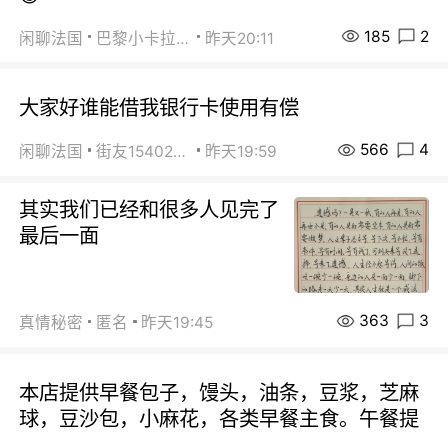
185
2
闲聊法国
巴黎小卡拉咪
昨天20:11
大家好谁能借我银行卡使用有偿
566
4
闲聊法国
街友15402223
昨天19:59
其实我们已经和很多人见完了
最后一面
363
3
真情秘密
匿名
昨天19:45
本店提供早餐包子，馒头，油条，豆浆，芝麻
球，豆沙包，小麻花，各类早餐主食。午餐提