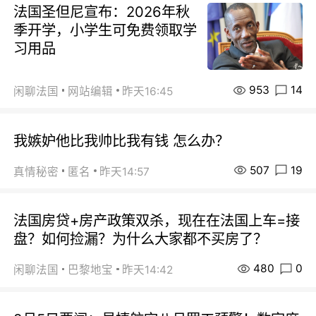
法国圣但尼宣布：2026年秋
季开学，小学生可免费领取学
习用品
953
14
闲聊法国
网站编辑
昨天16:45
我嫉妒他比我帅比我有钱 怎么办？
507
19
真情秘密
匿名
昨天14:57
法国房贷+房产政策双杀，现在在法国上车=接
盘？如何捡漏？为什么大家都不买房了？
480
0
闲聊法国
巴黎地宝
昨天14:42