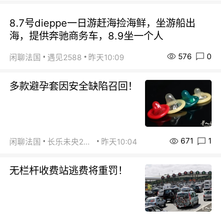
8.7号dieppe一日游赶海捡海鲜，坐游船出
海，提供奔驰商务车，8.9坐一个人
576
0
闲聊法国
遇见2588
昨天10:09
多款避孕套因安全缺陷召回！
671
1
闲聊法国
长乐未央2015
昨天10:04
无栏杆收费站逃费将重罚！