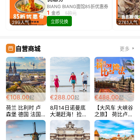
BIANG BIANG面馆85折优惠券
1
金币
5欧元
立即兑换
299人气
2761人气
自营商城
更多
€108.00
€288.00
€488.00
起
起
起
荷兰 比利时 卢
8月14日诺曼底
【大风车 大峡谷
森堡 德国 法国
大潮赶海！捡海
之旅】 荷比卢德
超爽玩遍西欧 循
鲜！轻轻松松海
法 巴黎上下 经
环线 全程四星宾
边爽玩三日游
典五国四日游
馆 108欧/人/天
288欧/人
488欧/人