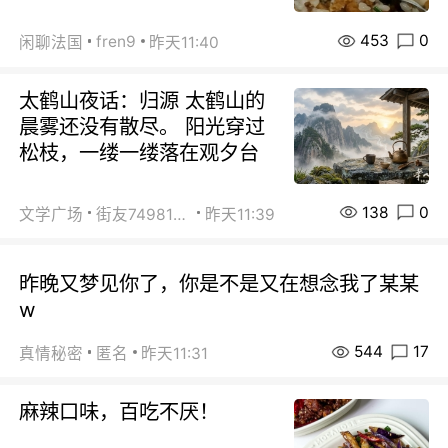
453
0
fren9
闲聊法国
昨天11:40
太鹤山夜话：归源 太鹤山的
晨雾还没有散尽。 阳光穿过
松枝，一缕一缕落在观夕台
138
0
文学广场
街友74981146
昨天11:39
昨晚又梦见你了，你是不是又在想念我了某某
w
544
17
真情秘密
匿名
昨天11:31
麻辣口味，百吃不厌！