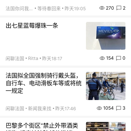
270
2
法国你问我答
等待春回来
昨天19:05
出七星蓝莓爆珠一条
154
0
Ritta
闲聊法国
昨天18:17
法国拟全国强制骑行戴头盔，
自行车、电动滑板车等或将统
一规定
1054
3
闲聊法国
新闻我来找
昨天17:46
巴黎多个街区“禁止外带酒类