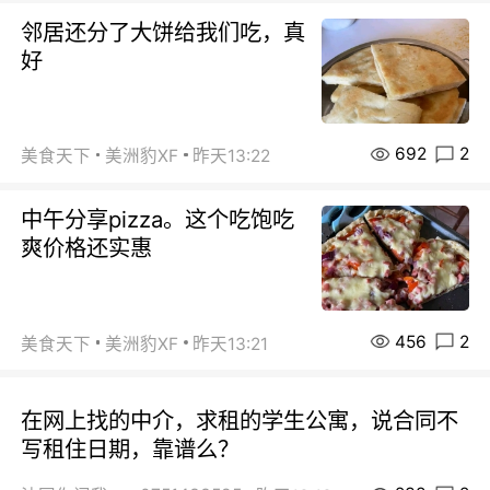
邻居还分了大饼给我们吃，真
好
692
2
美食天下
美洲豹XF
昨天13:22
中午分享pizza。这个吃饱吃
爽价格还实惠
456
2
美食天下
美洲豹XF
昨天13:21
在网上找的中介，求租的学生公寓，说合同不
写租住日期，靠谱么？