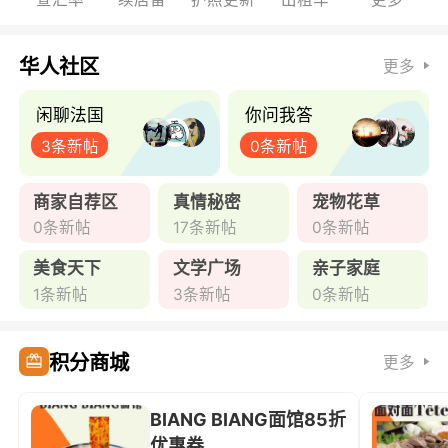
华人社区
更多
闲聊法国
你问我答
3条新帖
0条新帖
商家自荐区
真情秘密
宠物花草
0条新帖
17条新帖
0条新帖
美食天下
文学广场
亲子家庭
1条新帖
3条新帖
0条新帖
积分商城
更多
BIANG BIANG面馆85折
优惠券