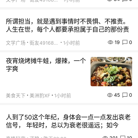
所谓担当，就是遇到事情时不畏惧、不推责。
人生在世，每个人都要承担属于自己的那份责
19
0
文学广场
街友49168527
1小时前
夜宵烧烤摊牛蛙，爆辣，一个
字爽
45
0
美食天下
美洲豹XF
1小时前
人到了50这个年纪，身体会一点一点发出哀老
信号， 年轻时，总以为衰老很遥远；如今