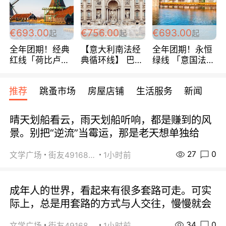
€693.00
€756.00
€693.00
起
起
起
全年团期！经典
【意大利南法经
全年团期！永恒
红线「荷比卢德
典循环线】 巴黎
绿线 「意国法
法」七天循环 五
上下 所有日期铁
南」巴黎上下 去
国 仅售99欧/人/
发！ 全程四星级
意大利 南法 99
推荐
跳蚤市场
房屋店铺
生活服务
新闻
天！巴黎上下！
宾馆 108欧/天起
欧/天起 ~包拼房
包拼房~
全程756欧/位
晴天划船看云，雨天划船听响，都是赚到的风
景。别把“逆流”当霉运，那是老天想单独给
27
0
文学广场
街友49168527
1小时前
成年人的世界，看起来有很多套路可走。可实
际上，总是用套路的方式与人交往，慢慢就会
34
0
文学广场
街友49168527
1小时前