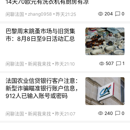
14天70欧元有洗衣机有厨房有凉
204
0
zhang0958
闲聊法国
昨天21:25
巴黎周末跳蚤市场与旧货集
市：8月8日至9日活动汇总
507
1
闲聊法国
新闻我来找
昨天21:10
法国农业信贷银行客户注意：
新型诈骗瞄准银行账户信息，
912人已输入账号或密码
240
0
闲聊法国
新闻我来找
昨天21:07