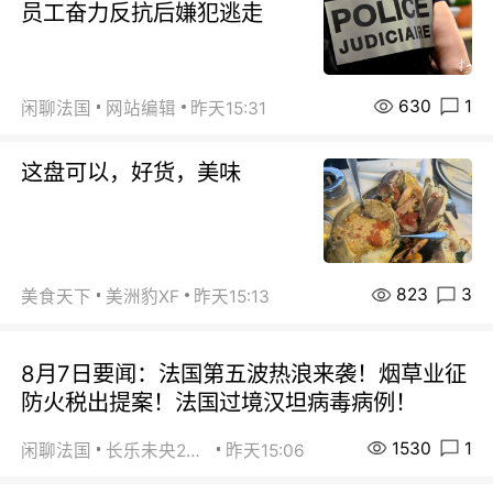
员工奋力反抗后嫌犯逃走
630
1
闲聊法国
网站编辑
昨天15:31
这盘可以，好货，美味
823
3
美食天下
美洲豹XF
昨天15:13
8月7日要闻：法国第五波热浪来袭！烟草业征
防火税出提案！法国过境汉坦病毒病例！
1530
1
闲聊法国
长乐未央2015
昨天15:06