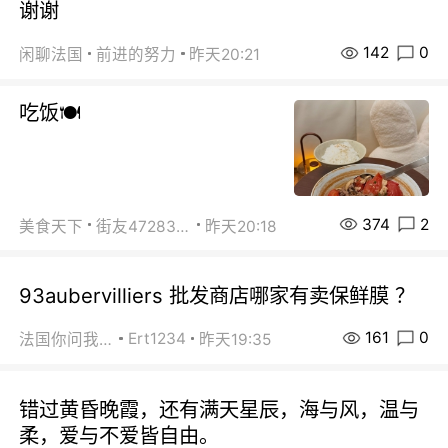
谢谢
142
0
闲聊法国
前进的努力
昨天20:21
吃饭🍽️
374
2
美食天下
街友472838572
昨天20:18
93aubervilliers 批发商店哪家有卖保鲜膜 ？
161
0
Ert1234
法国你问我答
昨天19:35
错过黄昏晚霞，还有满天星辰，海与风，温与
柔，爱与不爱皆自由。