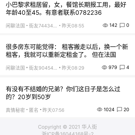
小巴黎求租居留，女，餐馆长期报工用，最好
年龄40至45。有意者联系0782236
142
0
闲聊法国
街友74434350
昨天08:55
很多房东可能觉得： 租客搬走以后，换一个新
租客，我就可以重新定租金了。 但在法国
979
4
闲聊法国
街友90454511
昨天08:29
有没有不结婚的兄弟？你们这日子是怎么过
的？20岁到50岁
1024
20
真情秘密
匿名
昨天07:56
Copyright © 2021 华人街
浙ICP备16044168号-2