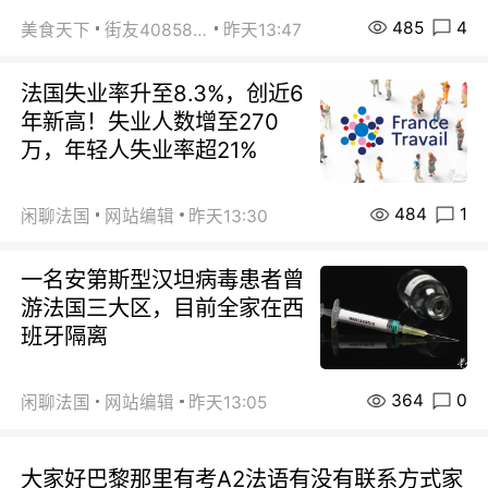
485
4
美食天下
街友40858442
昨天13:47
法国失业率升至8.3%，创近6
年新高！失业人数增至270
万，年轻人失业率超21%
484
1
闲聊法国
网站编辑
昨天13:30
一名安第斯型汉坦病毒患者曾
游法国三大区，目前全家在西
班牙隔离
364
0
闲聊法国
网站编辑
昨天13:05
大家好巴黎那里有考A2法语有没有联系方式家