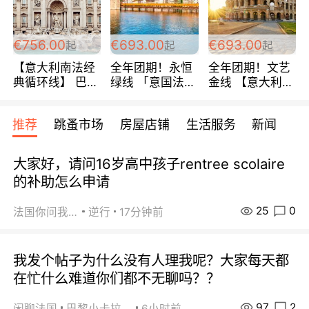
包拼房~
€756.00
€693.00
€693.00
起
起
起
【意大利南法经
全年团期！永恒
全年团期！文艺
典循环线】 巴黎
绿线 「意国法
金线 【意大利一
上下 所有日期铁
南」巴黎上下 去
地】 循环7日游
发！ 全程四星级
意大利 南法 99
全程693欧/人起
推荐
跳蚤市场
房屋店铺
生活服务
新闻
宾馆 108欧/天起
欧/天起 ~包拼房
每周铁发！
全程756欧/位
大家好，请问16岁高中孩子rentree scolaire
的补助怎么申请
25
0
法国你问我答
逆行
17分钟前
我发个帖子为什么没有人理我呢？大家每天都
在忙什么难道你们都不无聊吗？？
97
2
闲聊法国
巴黎小卡拉咪
6小时前