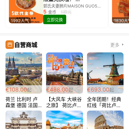
郭氏夫妻肺片MAISON GUO5欧代金券限量兑换啦！
5
金币
5欧元
立即兑换
1992人气
1830
自营商城
更多
€108.00
€488.00
€693.00
起
起
起
荷兰 比利时 卢
【大风车 大峡谷
全年团期！经典
森堡 德国 法国
之旅】 荷比卢德
红线「荷比卢德
超爽玩遍西欧 循
法 巴黎上下 经
法」七天循环 五
环线 全程四星宾
典五国四日游
国 仅售99欧/人/
馆 108欧/人/天
488欧/人
天！巴黎上下！