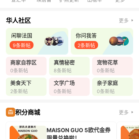
华人社区
更多
闲聊法国
你问我答
9条新帖
2条新帖
商家自荐区
真情秘密
宠物花草
0条新帖
8条新帖
0条新帖
美食天下
文学广场
亲子家庭
2条新帖
0条新帖
0条新帖
积分商城
更多
MAISON GUO 5欧代金券
限量兑换啦！ ...