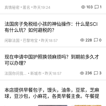
103
1
真情秘密
匿名
昨天19:24
法国房子免税给小孩的神仙操作：什么是SCI
有什么坑？如何避税的？
228
0
闲聊法国
巴黎地宝
昨天18:57
现在申请中国护照换领麻烦吗？到期前多久才
可以办理？
236
3
法国你问我答
新城市
昨天18:57
本店提供早餐包子，馒头，油条，豆浆，芝麻
球，豆沙包，小麻花，各类早餐主食。午餐提