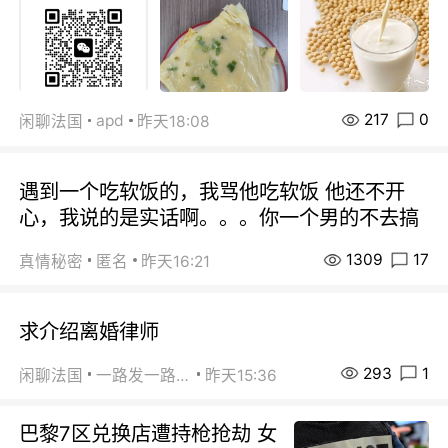
217
0
apd
闲聊法国
昨天18:08
遇到一个吃软饭的，我骂他吃软饭 他还不开
心，我说的是实话啊。。。你一个男的不去搞
1309
17
真情秘密
匿名
昨天16:21
求介绍离婚律师
293
1
闲聊法国
一路发一路发
昨天15:36
巴黎7区兑换店遭持枪抢劫 女