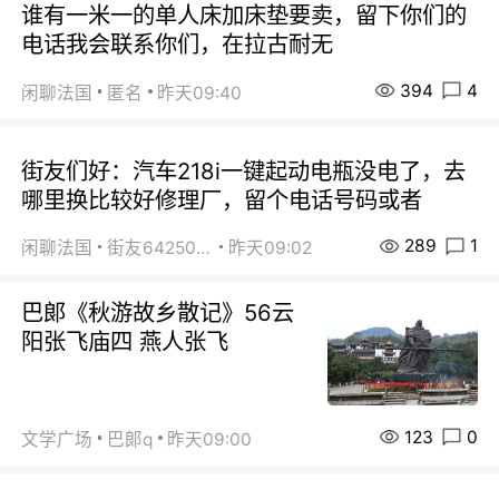
谁有一米一的单人床加床垫要卖，留下你们的
电话我会联系你们，在拉古耐无
394
4
闲聊法国
匿名
昨天09:40
街友们好：汽车218i一键起动电瓶没电了，去
哪里换比较好修理厂，留个电话号码或者
289
1
闲聊法国
街友64250024
昨天09:02
巴郞《秋游故乡散记》56云
阳张飞庙四 燕人张飞
123
0
文学广场
巴郞q
昨天09:00