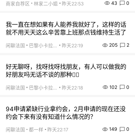
43
0
商家自荐区
林家二小姐
昨天22:53
我一直在想如果有人能养我就好了，这样的话
就不用天天这么辛苦靠上班那点钱维持生活了
205
2
闲聊法国
巴黎小卡拉咪
昨天22:19
好无聊呀，找呀找呀找朋友，有人可以做我的
好朋友吗无话不谈的那种😮‍💨
102
0
闲聊法国
巴黎小卡拉咪
昨天22:18
94申请紧缺行业拿约会，2月申请的现在还没
约会下来有没有知道什么情况的？
149
0
闲聊法国
都一样
昨天22:17