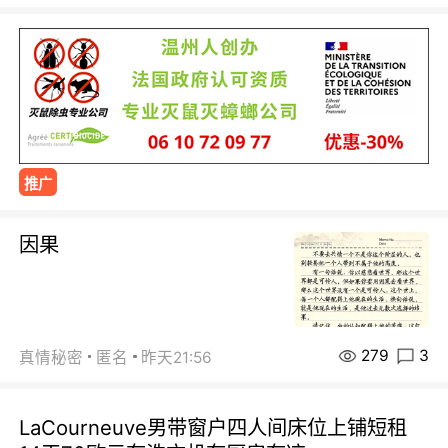
推广
因果
279
3
真情秘密
匿名
昨天21:56
LaCourneuve男带窗户四人间床位上铺短租