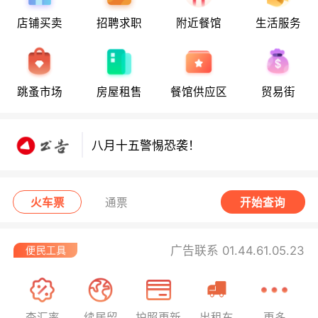
店铺买卖
招聘求职
附近餐馆
生活服务
八月十五警惕恐袭！
跳蚤市场
房屋租售
餐馆供应区
贸易街
八月十五警惕恐袭！
八月十五警惕恐袭！
火车票
通票
开始查询
广告联系 01.44.61.05.23
查汇率
续居留
护照更新
出租车
更多