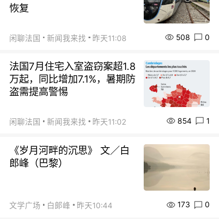
恢复
508
0
闲聊法国
新闻我来找
昨天11:08
法国7月住宅入室盗窃案超1.8
万起，同比增加7.1%，暑期防
盗需提高警惕
854
1
闲聊法国
新闻我来找
昨天11:02
《岁月河畔的沉思》 文／白
郎峰（巴黎）
173
0
文学广场
白郞峰
昨天10:44