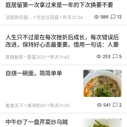
庭居留第一次拿过来是一年的下次换要不要
586
12
法国你问我答
付出与回报
昨天12:24
人生只不过是在每次挫折后成长，每次错误后
改进，保持好心态最重要。借用一句话：人要
253
5
真情秘密
愛諾2021
昨天11:42
自烧一碗面，简简单单
541
2
美食天下
美洲豹XF
昨天11:35
中午炒了一盘芹菜炒乌贼