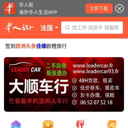
华人街
立即下载
海外华人生活APP
法国
找工作 找房子 找服务
签到
欧洲头条
佳缘
欧橙旅行