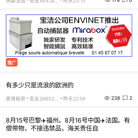
179
0
闲聊法国
街友46428878
昨天23:15
推广
有多少只是流浪的欧洲的
238
2
真情秘密
街友28602925
昨天22:56
8月15号巴黎✈️福州。8月16号中国✈️法国。有
偿带物，不接违禁品，海关责任自