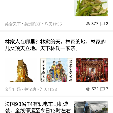
377
2
美食天下
美洲豹XF
昨天11:35
林家人在哪里？林家的天，林家的地，林家的
儿女顶天立地。天下林氏一家亲。
572
7
文学广场
楚汉唐
昨天11:23
法国93省T4有轨电车司机遭
袭，全线停运至今日13时左右