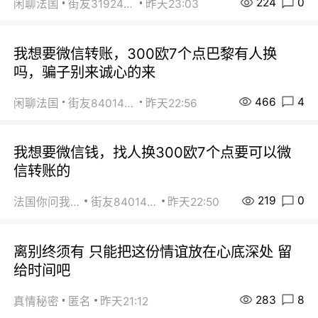
224
0
闲聊法国
街友31924072
昨天23:03
我想要微信转账，300欧7个点巴黎有人换
吗，骗子别来诚心的来
466
4
闲聊法国
街友84014588
昨天22:56
我想要微信钱，找人换300欧7个点要可以微
信转账的
219
0
法国你问我答
街友84014588
昨天22:50
离别终须有 只能把这份情谊放在心底深处 留
给时间吧
283
8
真情秘密
匿名
昨天21:12