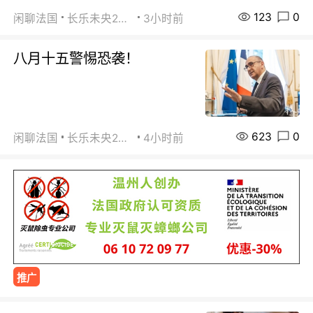
123
0
闲聊法国
长乐未央2015
3小时前
八月十五警惕恐袭！
623
0
闲聊法国
长乐未央2015
4小时前
推广