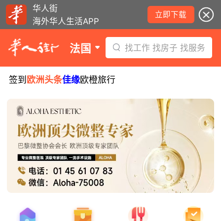
华人街
立即下载
海外华人生活APP
法国
找工作 找房子 找服务
签到
欧洲头条
佳缘
欧橙旅行