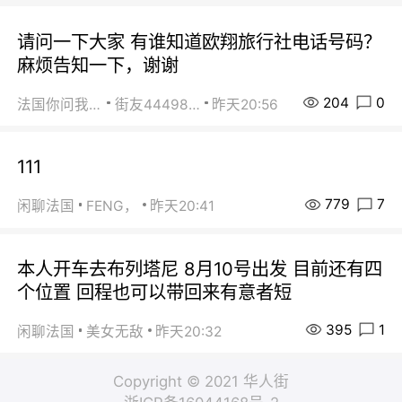
请问一下大家 有谁知道欧翔旅行社电话号码？
麻烦告知一下，谢谢
204
0
法国你问我答
街友44498484
昨天20:56
111
779
7
闲聊法国
FENG，
昨天20:41
本人开车去布列塔尼 8月10号出发 目前还有四
个位置 回程也可以带回来有意者短
395
1
闲聊法国
美女无敌
昨天20:32
Copyright © 2021 华人街