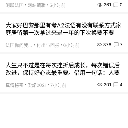
261
0
闲聊法国
网站编辑
5小时前
大家好巴黎那里有考A2法语有没有联系方式家
庭居留第一次拿过来是一年的下次换要不要
376
7
法国你问我答
付出与回报
6小时前
人生只不过是在每次挫折后成长，每次错误后
改进，保持好心态最重要。借用一句话：人要
201
4
真情秘密
愛諾2021
7小时前