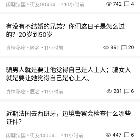
742
4
闲聊法国
街友90454511
10小时前
有没有不结婚的兄弟？你们这日子是怎么过
的？20岁到50岁
891
20
真情秘密
匿名
11小时前
骗男人就是要让他觉得自己是人上人；骗女人
就是要让她觉得自己是心上人。
281
6
真情秘密
匿名
11小时前
近期法国去西班牙，边境警察会检查什么哪些
证件？
447
6
闲聊法国
街友14004820
11小时前