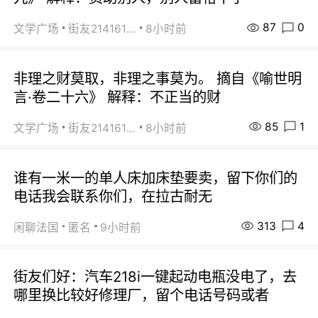
87
0
文学广场
街友21416156
8小时前
非理之财莫取，非理之事莫为。 摘自《喻世明
言·卷二十六》 解释：不正当的财
85
1
文学广场
街友21416156
8小时前
谁有一米一的单人床加床垫要卖，留下你们的
电话我会联系你们，在拉古耐无
313
4
闲聊法国
匿名
9小时前
街友们好：汽车218i一键起动电瓶没电了，去
哪里换比较好修理厂，留个电话号码或者