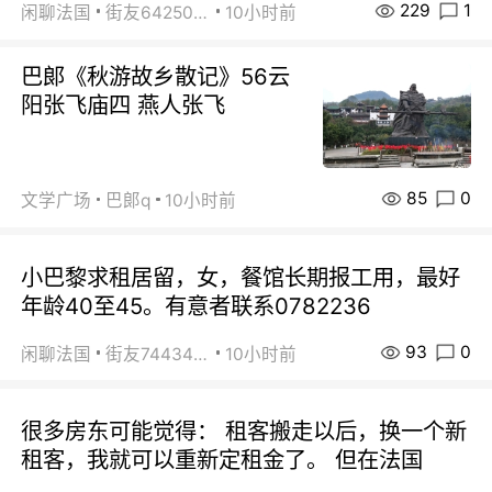
229
1
闲聊法国
街友64250024
10小时前
巴郞《秋游故乡散记》56云
阳张飞庙四 燕人张飞
85
0
文学广场
巴郞q
10小时前
小巴黎求租居留，女，餐馆长期报工用，最好
年龄40至45。有意者联系0782236
93
0
闲聊法国
街友74434350
10小时前
很多房东可能觉得： 租客搬走以后，换一个新
租客，我就可以重新定租金了。 但在法国