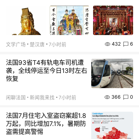
432
6
文学广场
楚汉唐
7小时前
法国93省T4有轨电车司机遭
袭，全线停运至今日13时左右
恢复
366
0
闲聊法国
新闻我来找
7小时前
法国7月住宅入室盗窃案超1.8
万起，同比增加7.1%，暑期防
盗需提高警惕