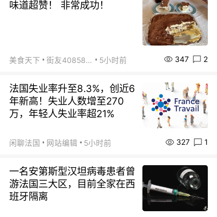
味道超赞！ 非常成功！
347
2
美食天下
街友40858442
5小时前
法国失业率升至8.3%，创近6
年新高！失业人数增至270
万，年轻人失业率超21%
327
1
闲聊法国
网站编辑
5小时前
一名安第斯型汉坦病毒患者曾
游法国三大区，目前全家在西
班牙隔离