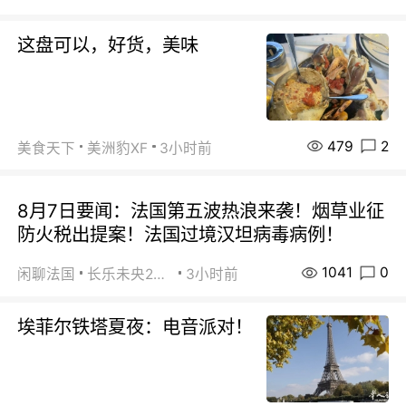
这盘可以，好货，美味
479
2
美食天下
美洲豹XF
3小时前
8月7日要闻：法国第五波热浪来袭！烟草业征
防火税出提案！法国过境汉坦病毒病例！
1041
0
闲聊法国
长乐未央2015
3小时前
埃菲尔铁塔夏夜：电音派对！