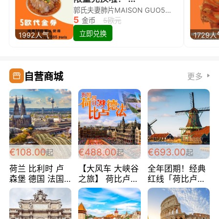
郭氏夫妻肺片MAISON GUO5欧代金券限量兑换啦！
5
金币
5欧元
立即兑换
1992人气
1729人
自营商城
更多
€108.00
€488.00
€693.00
起
起
起
荷兰 比利时 卢
【大风车 大峡谷
全年团期！经典
森堡 德国 法国
之旅】 荷比卢德
红线「荷比卢德
超爽玩遍西欧 循
法 巴黎上下 经
法」七天循环 五
环线 全程四星宾
典五国四日游
国 仅售99欧/人/
馆 108欧/人/天
488欧/人
天！巴黎上下！