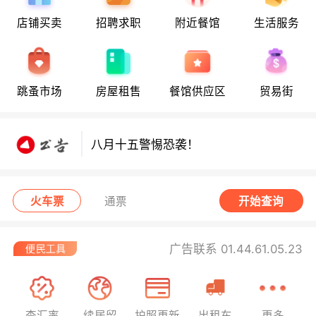
店铺买卖
招聘求职
附近餐馆
生活服务
八月十五警惕恐袭！
跳蚤市场
房屋租售
餐馆供应区
贸易街
八月十五警惕恐袭！
八月十五警惕恐袭！
火车票
通票
开始查询
广告联系 01.44.61.05.23
查汇率
续居留
护照更新
出租车
更多