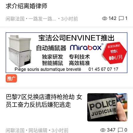
求介绍离婚律师
142
1
闲聊法国
一路发一路发
3小时前
推广
巴黎7区兑换店遭持枪抢劫 女
员工奋力反抗后嫌犯逃走
347
0
闲聊法国
网站编辑
3小时前