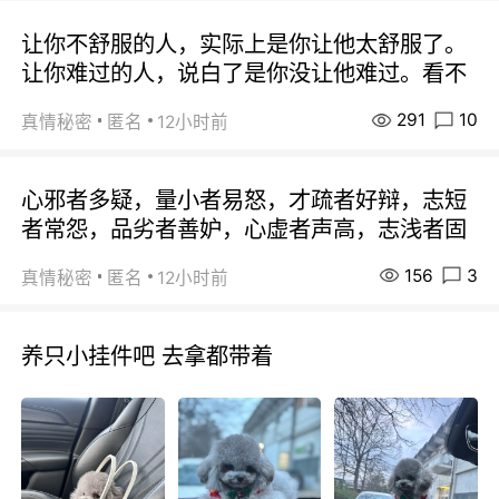
让你不舒服的人，实际上是你让他太舒服了。
让你难过的人，说白了是你没让他难过。看不
291
10
真情秘密
匿名
12小时前
心邪者多疑，量小者易怒，才疏者好辩，志短
者常怨，品劣者善妒，心虚者声高，志浅者固
156
3
真情秘密
匿名
12小时前
养只小挂件吧 去拿都带着