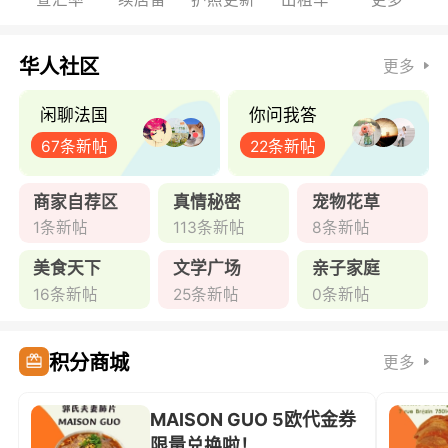
华人社区
更多
闲聊法国
你问我答
67条新帖
22条新帖
商家自荐区
真情秘密
宠物花草
1条新帖
113条新帖
8条新帖
美食天下
文学广场
亲子家庭
16条新帖
25条新帖
0条新帖
积分商城
更多
MAISON GUO 5欧代金券
限量兑换啦！ ...