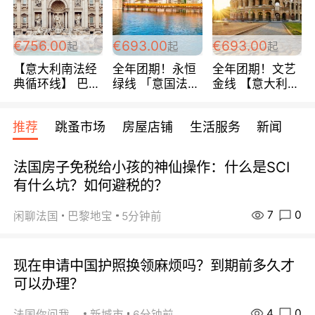
包拼房~
€756.00
€693.00
€693.00
起
起
起
【意大利南法经
全年团期！永恒
全年团期！文艺
典循环线】 巴黎
绿线 「意国法
金线 【意大利一
上下 所有日期铁
南」巴黎上下 去
地】 循环7日游
发！ 全程四星级
意大利 南法 99
全程693欧/人起
推荐
跳蚤市场
房屋店铺
生活服务
新闻
宾馆 108欧/天起
欧/天起 ~包拼房
每周铁发！
全程756欧/位
法国房子免税给小孩的神仙操作：什么是SCI
有什么坑？如何避税的？
7
0
闲聊法国
巴黎地宝
5分钟前
现在申请中国护照换领麻烦吗？到期前多久才
可以办理？
4
0
法国你问我答
新城市
6分钟前