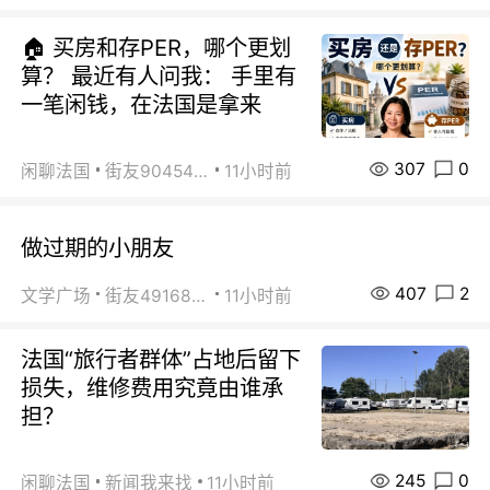
🏠 买房和存PER，哪个更划
算？ 最近有人问我： 手里有
一笔闲钱，在法国是拿来
307
0
闲聊法国
街友90454511
11小时前
做过期的小朋友
407
2
文学广场
街友49168527
11小时前
法国“旅行者群体”占地后留下
损失，维修费用究竟由谁承
担？
245
0
闲聊法国
新闻我来找
11小时前