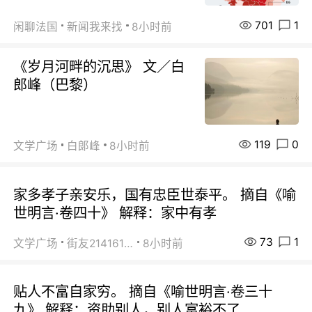
701
1
闲聊法国
新闻我来找
8小时前
《岁月河畔的沉思》 文／白
郎峰（巴黎）
119
0
文学广场
白郞峰
8小时前
家多孝子亲安乐，国有忠臣世泰平。 摘自《喻
世明言·卷四十》 解释：家中有孝
73
1
文学广场
街友21416156
8小时前
贴人不富自家穷。 摘自《喻世明言·卷三十
九》 解释：资助别人，别人富裕不了