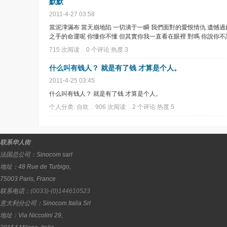
默默
2011-4-27 03:58
當泥濘滿布 當天崩地陷 一切潰于一瞬 我們面對的愛恨情仇 遺憾
之手的命運呢 你懂你不懂 但其實你我一直看在眼裡 對嗎 你說你不說
715 次阅读
|
0
个评论
热度
3
什么叫有钱人？ 就是有了钱 才算是个人。
2011-4-25 03:45
什么叫有钱人？ 就是有了钱 才算是个人。
个人分类:
自吹
|
906 次阅读
|
2
个评论
热度
5
联系华人街
法国总公司：
Sinocom sarl
地址：
48 Rue de Turbigo,
75003
Paris
,
France
联系电话：
(0033)-(0)144610523
意大利分公司：
Sinocom Italia Srl
地址：
Via Niccolini 29,