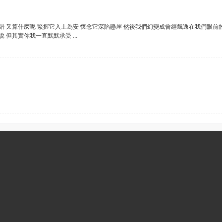
過錯 又算什麽呢 緊握它入土為安 懷念它深陷懸崖 然後我們幻變成曾經飄逸在我們眼前
 但其實你我一直默默承受 ...