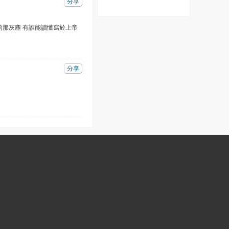
分享
呼
息
的那灰塵 有誰能讀懂寫於上帝
分享