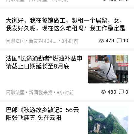
大家好，我在餐馆做工，想租一个居留，女，
我发好久呢，现在这么难租吗？我工作稳定是
479
10
闲聊法国
街友74434350
8小时前
法国“长途通勤者”燃油补贴申
请截止日期延长至8月底
480
0
闲聊法国
新闻我来找
8小时前
巴郞《秋游故乡散记》56云
阳张飞庙五 头在云阳