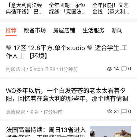
【意大利南法经
全年团期！永恒
全年团期！文艺
典循环线】 巴黎
绿线 「意国法
金线 【意大利一
上下 所有日期铁
南」巴黎上下 去
地】 循环7日游
发！ 全程四星级
意大利 南法 99
全程693欧/人起
推荐
跳蚤市场
房屋店铺
生活服务
新闻
宾馆 108欧/天起
欧/天起 ~包拼房
每周铁发！
全程756欧/位
💚 17区 12.8平方.单个studio 💚 适合学生.工
作人士 【环境】
14
0
Simon_RIRIl
闲聊法国
11分钟前
WQ多年以后，一个白发苍苍的老太太看着夕
阳，回忆着在意大利的那些年，那个略有情调
31
0
真情秘密
匿名
17分钟前
法国高温持续：周日13省进入