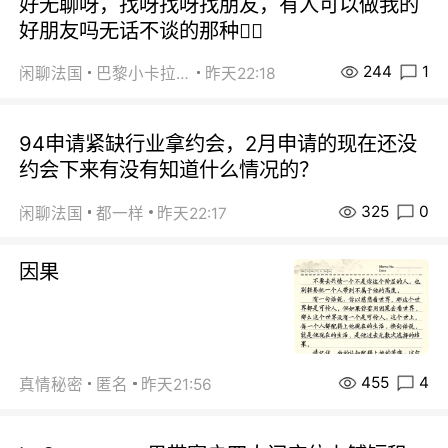
好无聊呀，找呀找呀找朋友，有人可以做我的
好朋友吗无话不谈的那种😮‍💨
244
1
闲聊法国
巴黎小卡拉咪
昨天22:18
94申请紧缺行业拿约会，2月申请的现在还没
约会下来有没有知道什么情况的？
325
0
闲聊法国
都一样
昨天22:17
因果
455
4
真情秘密
匿名
昨天21:56