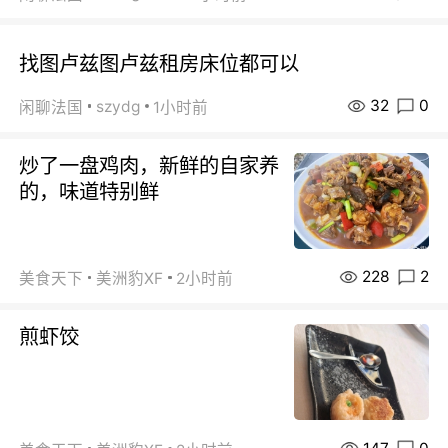
找图卢兹图卢兹租房床位都可以
32
0
szydg
闲聊法国
1小时前
炒了一盘鸡肉，新鲜的自家养
的，味道特别鲜
228
2
美食天下
美洲豹XF
2小时前
煎虾饺