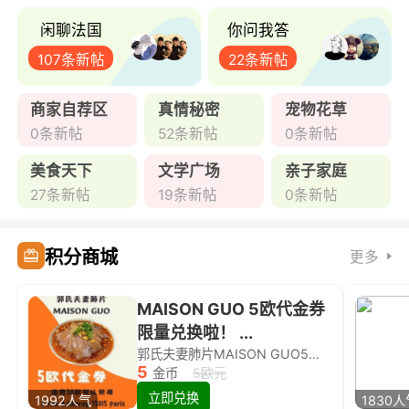
闲聊法国
你问我答
107条新帖
22条新帖
商家自荐区
真情秘密
宠物花草
0条新帖
52条新帖
0条新帖
美食天下
文学广场
亲子家庭
27条新帖
19条新帖
0条新帖
积分商城
更多
MAISON GUO 5欧代金券
限量兑换啦！ ...
郭氏夫妻肺片MAISON GUO5欧代金券限量兑换啦！
5
金币
5欧元
立即兑换
1992人气
1830