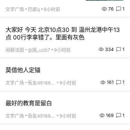
76
1
文学广场
巴郞q
9小时前
大家好 今天 北京10点30 到 温州龙港中午13
点 00行李拿错了。里面有灰色
334
1
闲聊法国
@国_uz5i7
9小时前
莫借他人定锚
161
1
文学广场
街友49168527
9小时前
最好的教育是留白
169
1
文学广场
街友49168527
9小时前