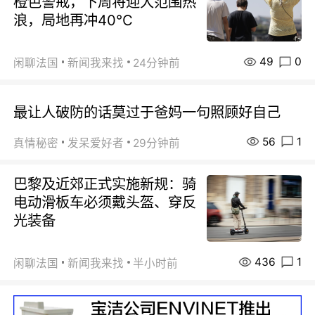
橙色警戒，下周将迎大范围热
浪，局地再冲40℃
49
0
闲聊法国
新闻我来找
24分钟前
最让人破防的话莫过于爸妈一句照顾好自己
56
1
真情秘密
发呆爱好者
29分钟前
巴黎及近郊正式实施新规：骑
电动滑板车必须戴头盔、穿反
光装备
436
1
闲聊法国
新闻我来找
半小时前