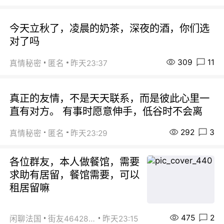
今天立秋了，凌晨的奶茶，深夜的酒，你们选
对了吗
309
11
真情秘密
匿名
昨天23:37
真正的友情，不是天天联系，而是彼此心里一
直有对方。 有事时愿意伸手，低谷时不会离
292
3
真情秘密
匿名
昨天23:29
各位群友，本人做餐馆，需要
求助有居留，餐馆需要，可以
租居留嘛
475
2
闲聊法国
街友46428878
昨天23:15