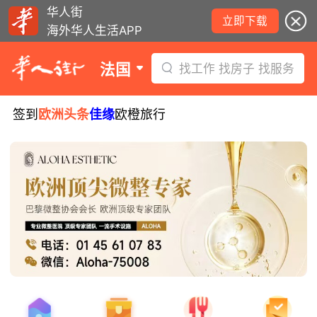
华人街
立即下载
海外华人生活APP
法国
找工作 找房子 找服务
签到
欧洲头条
佳缘
欧橙旅行