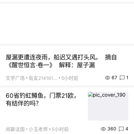
屋漏更遭连夜雨，船迟又遇打头风。 摘自
《醒世恒言·卷一》 解释：屋子漏
67
1
文学广场
街友21416156
5小时前
60省钓虹鳟鱼，门票21欧，
有结伴的吗？
360
4
闲聊法国
小玉老师
5小时前