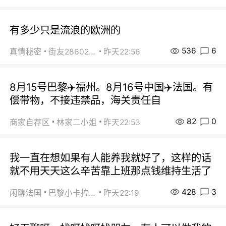
有多少只是流浪的欧洲的
536
6
真情秘密
街友28602925
昨天22:56
8月15号巴黎✈️福州。8月16号中国✈️法国。有
偿带物，不接违禁品，海关责任自
82
0
商家自荐区
林家二小姐
昨天22:53
我一直在想如果有人能养我就好了，这样的话
就不用天天这么辛苦靠上班那点钱维持生活了
428
3
闲聊法国
巴黎小卡拉咪
昨天22:19