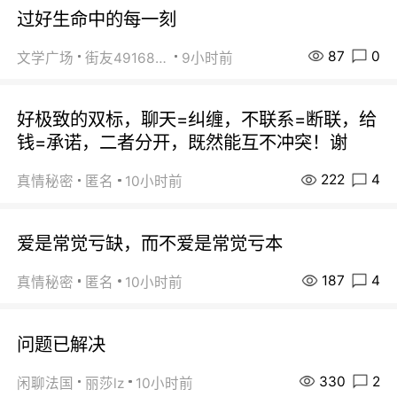
过好生命中的每一刻
87
0
文学广场
街友49168527
9小时前
好极致的双标，聊天=纠缠，不联系=断联，给
钱=承诺，二者分开，既然能互不冲突！谢
222
4
真情秘密
匿名
10小时前
爱是常觉亏缺，而不爱是常觉亏本
187
4
真情秘密
匿名
10小时前
问题已解决
330
2
闲聊法国
丽莎lz
10小时前