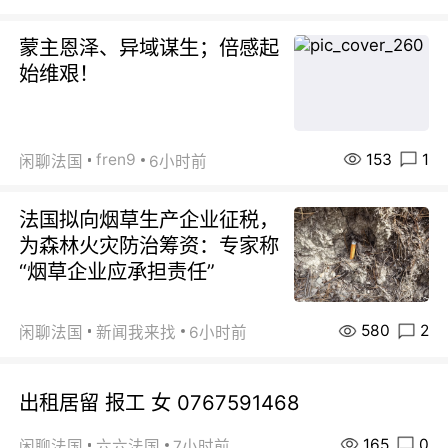
蒙主恩泽、异域谋生；倍感起
始维艰！
153
1
fren9
闲聊法国
6小时前
法国拟向烟草生产企业征税，
为森林火灾防治筹资：专家称
“烟草企业应承担责任”
580
2
闲聊法国
新闻我来找
6小时前
出租居留 报工 女 0767591468
165
0
闲聊法国
六六法国
7小时前