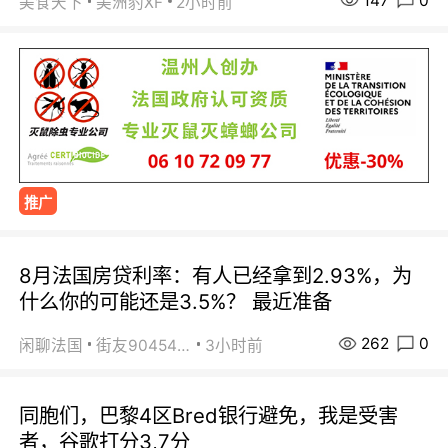
147
0
美食天下
美洲豹XF
2小时前
推广
8月法国房贷利率：有人已经拿到2.93%，为
什么你的可能还是3.5%？ 最近准备
262
0
闲聊法国
街友90454511
3小时前
同胞们，巴黎4区Bred银行避免，我是受害
者，谷歌打分3,7分