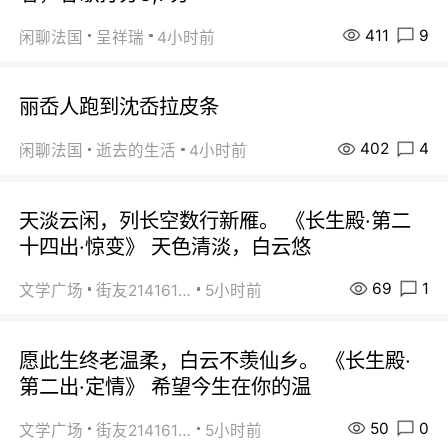
411
9
闲聊法国
呈祥瑞
4小时前
丽岙人跑到沈岙拉皮条
402
4
闲聊法国
逝去的生活
4小时前
天淡云闲，列长空数行新雁。 《长生殿·第二
十四出·惊变》 天色清淡，白云悠
69
1
文学广场
街友21416156
5小时前
愿此生终老温柔，白云不羡仙乡。 《长生殿·
第二出·定情》 希望今生在你的温
50
0
文学广场
街友21416156
5小时前