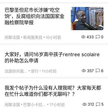
巴黎圣但尼市长涉嫌“吃空
饷”，反腐组织向法国国家金
融检察院举报
433
0
闲聊法国
新闻我来找
10小时前
大家好，请问16岁高中孩子rentree scolaire
的补助怎么申请
357
6
法国你问我答
逆行
11小时前
我发个帖子为什么没有人理我呢？大家每天都
在忙什么难道你们都不无聊吗？？
312
5
闲聊法国
巴黎小卡拉咪
17小时前