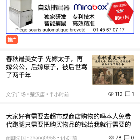
推广
春秋最美女子 先嫁太子，再
嫁公公，后嫁庶子，被后世骂
了两千年
110
1
文学广场
楚汉唐
半小时前
大家好有需要去超市或商店购物的吗本人免费
代跑腿只需要把购买物品的钱给我就行需要的
78
0
zhang0958
闲聊法国
1小时前