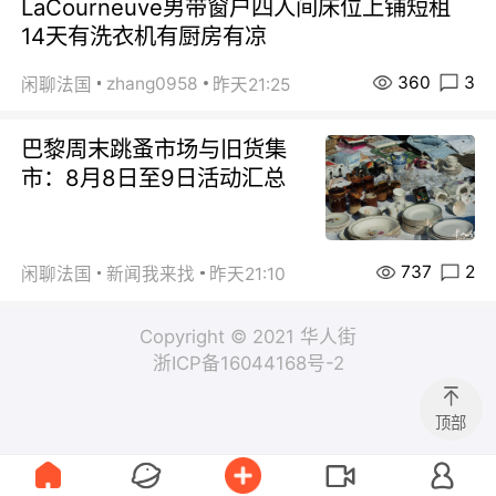
LaCourneuve男带窗户四人间床位上铺短租
14天有洗衣机有厨房有凉
360
3
zhang0958
闲聊法国
昨天21:25
巴黎周末跳蚤市场与旧货集
市：8月8日至9日活动汇总
737
2
闲聊法国
新闻我来找
昨天21:10
Copyright © 2021 华人街
浙ICP备16044168号-2
顶部