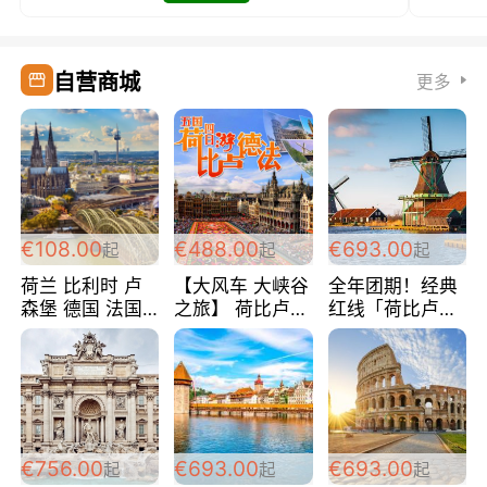
自营商城
更多
€108.00
€488.00
€693.00
起
起
起
荷兰 比利时 卢
【大风车 大峡谷
全年团期！经典
森堡 德国 法国
之旅】 荷比卢德
红线「荷比卢德
超爽玩遍西欧 循
法 巴黎上下 经
法」七天循环 五
环线 全程四星宾
典五国四日游
国 仅售99欧/人/
馆 108欧/人/天
488欧/人
天！巴黎上下！
包拼房~
€756.00
€693.00
€693.00
起
起
起