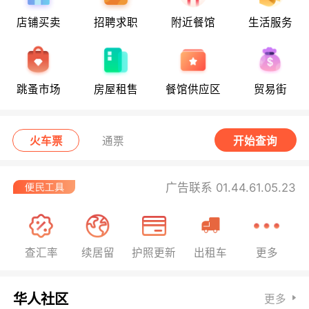
店铺买卖
招聘求职
附近餐馆
生活服务
跳蚤市场
房屋租售
餐馆供应区
贸易街
火车票
通票
开始查询
广告联系 01.44.61.05.23
查汇率
续居留
护照更新
出租车
更多
华人社区
更多