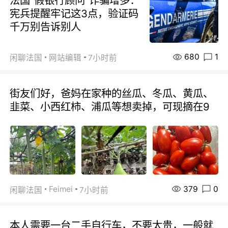
法国“假银行顾问”诈骗增多：
宪兵提醒牢记这3点，验证码
千万别告诉别人
680
1
闲聊法国
网站编辑
7小时前
街友们好，爸妈在家种的丝瓜、冬瓜、黄瓜、
韭菜、小西红柿、浦瓜等想卖掉，可现摘在9
379
0
Feimei
闲聊法国
7小时前
本人需要一台二手自行车，不要太贵，一般就