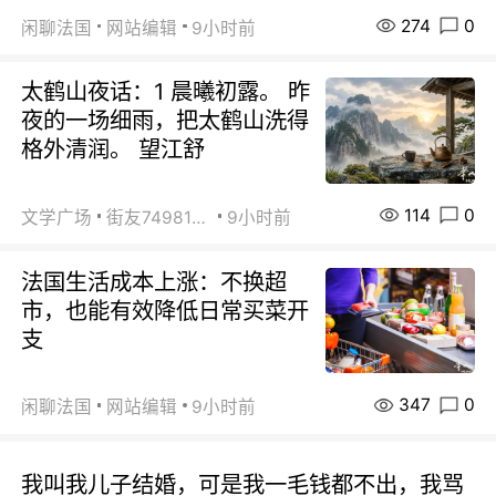
274
0
闲聊法国
网站编辑
9小时前
太鹤山夜话：1 晨曦初露。 昨
夜的一场细雨，把太鹤山洗得
格外清润。 望江舒
114
0
文学广场
街友74981146
9小时前
法国生活成本上涨：不换超
市，也能有效降低日常买菜开
支
347
0
闲聊法国
网站编辑
9小时前
我叫我儿子结婚，可是我一毛钱都不出，我骂