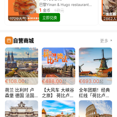
巴黎Yinan & Hugo restaurant除简餐类全场8折
1
金币
5欧元
立即兑换
1729人气
2862
自营商城
更多
€108.00
€488.00
€693.00
起
起
起
荷兰 比利时 卢
【大风车 大峡谷
全年团期！经典
森堡 德国 法国
之旅】 荷比卢德
红线「荷比卢德
超爽玩遍西欧 循
法 巴黎上下 经
法」七天循环 五
环线 全程四星宾
典五国四日游
国 仅售99欧/人/
馆 108欧/人/天
488欧/人
天！巴黎上下！