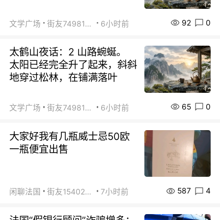
92
0
文学广场
街友74981146
6小时前
太鹤山夜话：2 山路蜿蜒。
太阳已经完全升了起来，斜斜
地穿过松林，在铺满落叶
65
0
文学广场
街友74981146
6小时前
大家好我有几瓶威士忌50欧
一瓶便宜出售
587
4
闲聊法国
街友15402223
7小时前