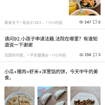
347
0
美食天下
街友472838572
11小时前
请问92.小孩子申请法籍.法院在哪里？有谁知
道说一下谢谢
259
3
法国你问我答
平安健康@
11小时前
小瓜+猪肉+虾米+洋葱馅的饼，今天中午的美
食。