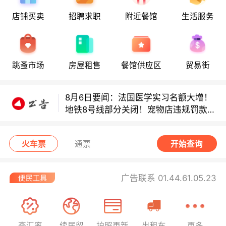
店铺买卖
招聘求职
附近餐馆
生活服务
8月6日要闻：法国医学实习名额大增！
地铁8号线部分关闭！宠物店违规罚款出
炉！
跳蚤市场
房屋租售
餐馆供应区
贸易街
巴黎地铁音乐家海选启动！
8月6日要闻：法国医学实习名额大增！
地铁8号线部分关闭！宠物店违规罚款出
炉！
巴黎地铁音乐家海选启动！
火车票
通票
开始查询
广告联系 01.44.61.05.23
查汇率
续居留
护照更新
出租车
更多