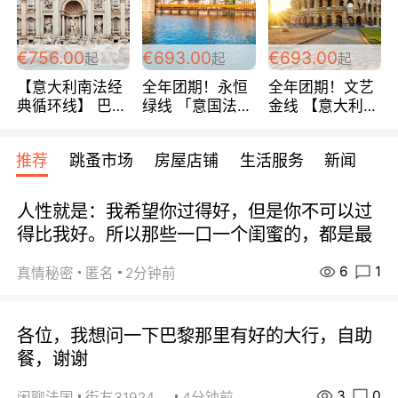
包拼房~
€756.00
€693.00
€693.00
起
起
起
【意大利南法经
全年团期！永恒
全年团期！文艺
典循环线】 巴黎
绿线 「意国法
金线 【意大利一
上下 所有日期铁
南」巴黎上下 去
地】 循环7日游
发！ 全程四星级
意大利 南法 99
全程693欧/人起
推荐
跳蚤市场
房屋店铺
生活服务
新闻
宾馆 108欧/天起
欧/天起 ~包拼房
每周铁发！
全程756欧/位
人性就是：我希望你过得好，但是你不可以过
得比我好。所以那些一口一个闺蜜的，都是最
6
1
真情秘密
匿名
2分钟前
各位，我想问一下巴黎那里有好的大行，自助
餐，谢谢
3
0
闲聊法国
街友31924072
4分钟前