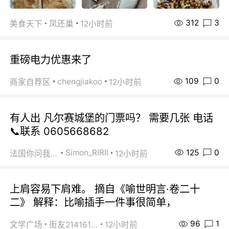
312
3
美食天下
凤还巢
12小时前
重磅电力优惠来了
109
0
chengjiakoo
商家自荐区
12小时前
有人出 凡尔赛城堡的门票吗？ 需要几张 电话
📞联系 0605668682
125
0
Simon_RIRIl
法国你问我答
12小时前
上肩容易下肩难。 摘自《喻世明言·卷二十
二》 解释：比喻插手一件事很简单，
96
1
文学广场
街友21416156
12小时前