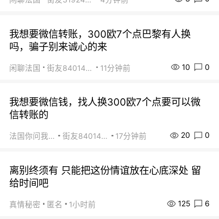
我想要微信转账，300欧7个点巴黎有人换
吗，骗子别来诚心的来
10
0
闲聊法国
街友84014588
11分钟前
我想要微信钱，找人换300欧7个点要可以微
信转账的
20
0
法国你问我答
街友84014588
17分钟前
离别终须有 只能把这份情谊放在心底深处 留
给时间吧
125
6
真情秘密
匿名
1小时前