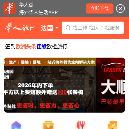
华人街
立即下载
海外华人生活APP
法国
找工作 找房子 找服务
签到
欧洲头条
佳缘
欧橙旅行