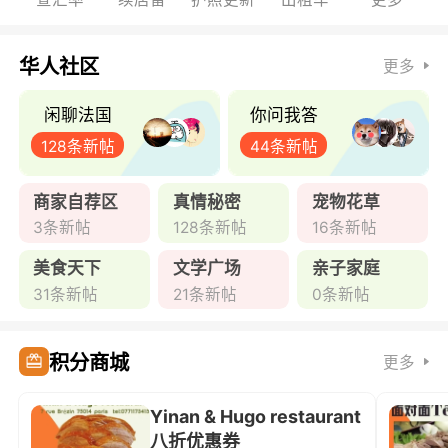
华人社区
更多
闲聊法国
你问我答
128条新帖
44条新帖
商家自荐区
真情秘密
宠物花草
3条新帖
128条新帖
16条新帖
美食天下
文学广场
亲子家庭
31条新帖
21条新帖
0条新帖
积分商城
更多
Yinan & Hugo restaurant
八折优惠券