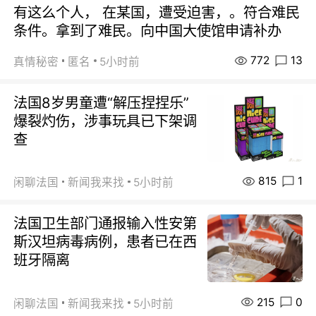
有这么个人， 在某国，遭受迫害，。符合难民
条件。拿到了难民。向中国大使馆申请补办
772
13
真情秘密
匿名
5小时前
法国8岁男童遭“解压捏捏乐”
爆裂灼伤，涉事玩具已下架调
查
815
1
闲聊法国
新闻我来找
5小时前
法国卫生部门通报输入性安第
斯汉坦病毒病例，患者已在西
班牙隔离
215
0
闲聊法国
新闻我来找
5小时前