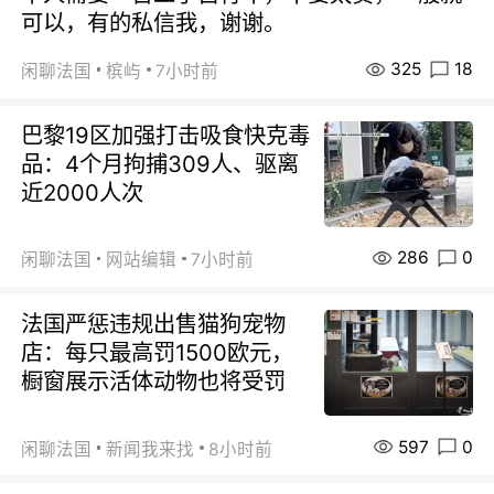
可以，有的私信我，谢谢。
325
18
闲聊法国
槟屿
7小时前
巴黎19区加强打击吸食快克毒
品：4个月拘捕309人、驱离
近2000人次
286
0
闲聊法国
网站编辑
7小时前
法国严惩违规出售猫狗宠物
店：每只最高罚1500欧元，
橱窗展示活体动物也将受罚
597
0
闲聊法国
新闻我来找
8小时前