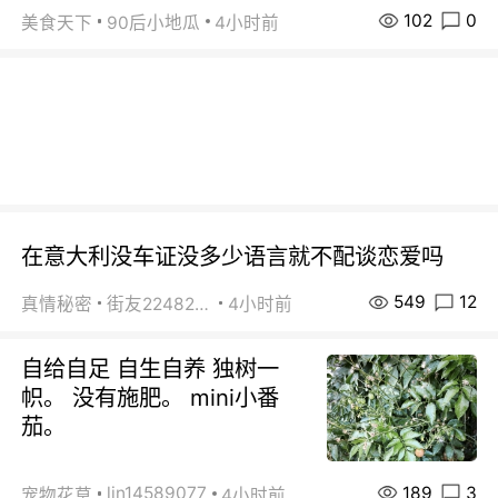
102
0
美食天下
90后小地瓜
4小时前
在意大利没车证没多少语言就不配谈恋爱吗
549
12
真情秘密
街友22482465
4小时前
自给自足 自生自养 独树一
帜。 没有施肥。 mini小番
茄。
189
3
lin14589077
宠物花草
4小时前