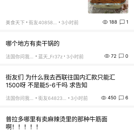
188
1
美食天下
街友40858442
3小时前
哪个地方有卖干锅的
72
0
法国你问我答
蓝天_Fr37z
3小时前
街友们 为什么我去西联往国内汇款只能汇
1500呀 不是能5-6千吗 求告知
450
6
法国你问我答
街友64823891
3小时前
普拉多哪里有卖麻辣烫里的那种牛筋面
啊！！！！！