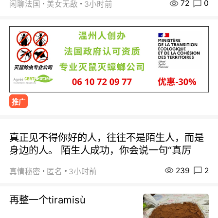
72
0
闲聊法国
美女无敌
3小时前
推广
真正见不得你好的人，往往不是陌生人，而是
身边的人。 陌生人成功，你会说一句“真厉
239
2
真情秘密
匿名
3小时前
再整一个tiramisù