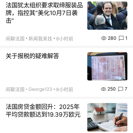
法国犹太组织要求取缔服装品
牌，指控其“美化10月7日袭
击”
280
1
闲聊法国
新闻我来找
8小时前
关于报税的疑难解答
250
7
George123
闲聊法国
8小时前
法国房贷金额回升：2025年
平均贷款额达到19.39万欧元