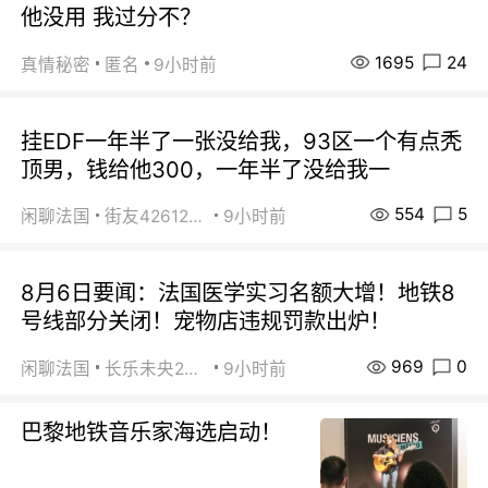
他没用 我过分不？
1695
24
真情秘密
匿名
9小时前
挂EDF一年半了一张没给我，93区一个有点秃
顶男，钱给他300，一年半了没给我一
554
5
闲聊法国
街友42612092
9小时前
8月6日要闻：法国医学实习名额大增！地铁8
号线部分关闭！宠物店违规罚款出炉！
969
0
闲聊法国
长乐未央2015
9小时前
巴黎地铁音乐家海选启动！