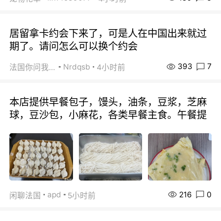
居留拿卡约会下来了，可是人在中国出来就过
期了。请问怎么可以换个约会
393
7
Nrdqsb
法国你问我答
4小时前
本店提供早餐包子，馒头，油条，豆浆，芝麻
球，豆沙包，小麻花，各类早餐主食。午餐提
216
0
apd
闲聊法国
5小时前