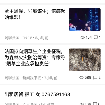
蒙主恩泽、异域谋生；倍感起
始维艰！
154
1
fren9
闲聊法国
6小时前
法国拟向烟草生产企业征税，
为森林火灾防治筹资：专家称
“烟草企业应承担责任”
589
2
闲聊法国
新闻我来找
7小时前
出租居留 报工 女 0767591468
166
0
闲聊法国
六六法国
8小时前