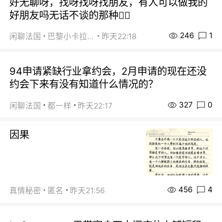
好无聊呀，找呀找呀找朋友，有人可以做我的
好朋友吗无话不谈的那种😮‍💨
246
1
闲聊法国
巴黎小卡拉咪
昨天22:18
94申请紧缺行业拿约会，2月申请的现在还没
约会下来有没有知道什么情况的？
327
0
闲聊法国
都一样
昨天22:17
因果
456
4
真情秘密
匿名
昨天21:56