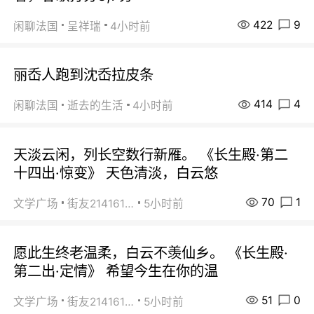
422
9
闲聊法国
呈祥瑞
4小时前
丽岙人跑到沈岙拉皮条
414
4
闲聊法国
逝去的生活
4小时前
天淡云闲，列长空数行新雁。 《长生殿·第二
十四出·惊变》 天色清淡，白云悠
70
1
文学广场
街友21416156
5小时前
愿此生终老温柔，白云不羡仙乡。 《长生殿·
第二出·定情》 希望今生在你的温
51
0
文学广场
街友21416156
5小时前