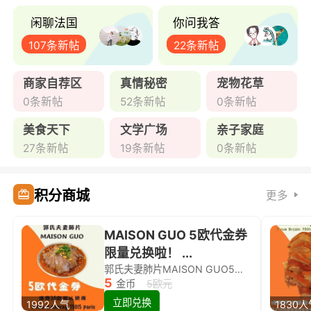
闲聊法国
你问我答
107条新帖
22条新帖
商家自荐区
真情秘密
宠物花草
0条新帖
52条新帖
0条新帖
美食天下
文学广场
亲子家庭
27条新帖
19条新帖
0条新帖
积分商城
更多
MAISON GUO 5欧代金券
限量兑换啦！ ...
郭氏夫妻肺片MAISON GUO5欧代金券限量兑换啦！
5
金币
5欧元
立即兑换
1992人气
1830