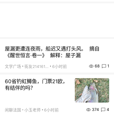
屋漏更遭连夜雨，船迟又遇打头风。 摘自
《醒世恒言·卷一》 解释：屋子漏
68
1
文学广场
街友21416156
6小时前
60省钓虹鳟鱼，门票21欧，
有结伴的吗？
374
4
闲聊法国
小玉老师
6小时前