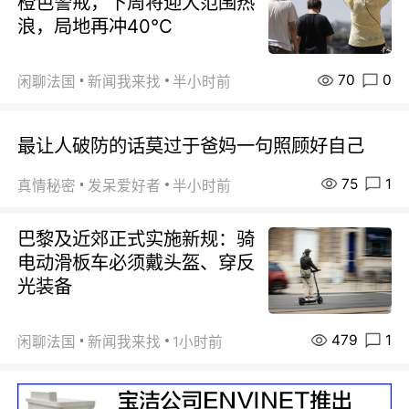
橙色警戒，下周将迎大范围热
浪，局地再冲40℃
70
0
闲聊法国
新闻我来找
半小时前
最让人破防的话莫过于爸妈一句照顾好自己
75
1
真情秘密
发呆爱好者
半小时前
巴黎及近郊正式实施新规：骑
电动滑板车必须戴头盔、穿反
光装备
479
1
闲聊法国
新闻我来找
1小时前