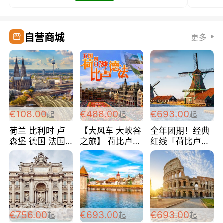
自营商城
更多
€108.00
€488.00
€693.00
起
起
起
荷兰 比利时 卢
【大风车 大峡谷
全年团期！经典
森堡 德国 法国
之旅】 荷比卢德
红线「荷比卢德
超爽玩遍西欧 循
法 巴黎上下 经
法」七天循环 五
环线 全程四星宾
典五国四日游
国 仅售99欧/人/
馆 108欧/人/天
488欧/人
天！巴黎上下！
包拼房~
€756.00
€693.00
€693.00
起
起
起