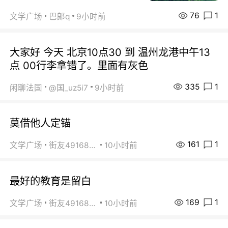
76
1
文学广场
巴郞q
9小时前
大家好 今天 北京10点30 到 温州龙港中午13
点 00行李拿错了。里面有灰色
335
1
闲聊法国
@国_uz5i7
9小时前
莫借他人定锚
161
1
文学广场
街友49168527
10小时前
最好的教育是留白
169
1
文学广场
街友49168527
10小时前