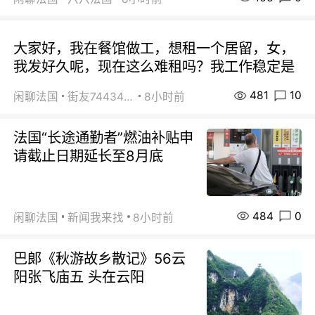
大家好，我在餐馆做工，想租一个居留，女，
我发好久呢，现在这么难租吗？我工作稳定是
481
10
闲聊法国
街友74434350
8小时前
法国“长途通勤者”燃油补贴申
请截止日期延长至8月底
484
0
闲聊法国
新闻我来找
8小时前
巴郞《秋游故乡散记》56云
阳张飞庙五 头在云阳