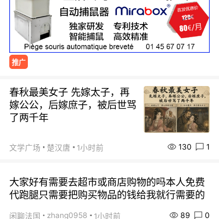
推广
春秋最美女子 先嫁太子，再
嫁公公，后嫁庶子，被后世骂
了两千年
130
1
文学广场
楚汉唐
1小时前
大家好有需要去超市或商店购物的吗本人免费
代跑腿只需要把购买物品的钱给我就行需要的
89
0
zhang0958
闲聊法国
1小时前