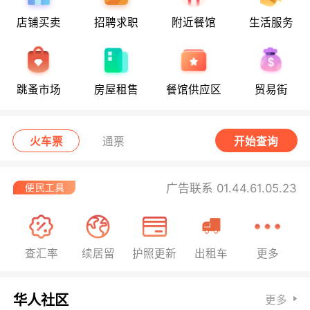
店铺买卖
招聘求职
附近餐馆
生活服务
跳蚤市场
房屋租售
餐馆供应区
贸易街
火车票
通票
开始查询
广告联系 01.44.61.05.23
查汇率
续居留
护照更新
出租车
更多
华人社区
更多