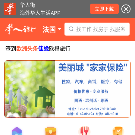
华人街
立即下载
海外华人生活APP
法国
找工作 找房子 找服务
签到
欧洲头条
佳缘
欧橙旅行