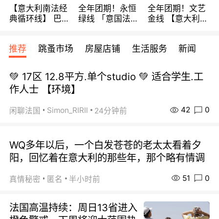
【意大利南法经
全年团期！永恒
全年团期！文艺
典循环线】 巴黎
绿线 「意国法
金线 【意大利一
上下 所有日期铁
南」巴黎上下 去
地】 循环7日游
发！ 全程四星级
意大利 南法 99
全程693欧/人起
推荐
跳蚤市场
房屋店铺
生活服务
新闻
宾馆 108欧/天起
欧/天起 ~包拼房
每周铁发！
全程756欧/位
💚 17区 12.8平方.单个studio 💚 适合学生.工
作人士 【环境】
42
0
Simon_RIRIl
闲聊法国
24分钟前
WQ多年以后，一个白发苍苍的老太太看着夕
阳，回忆着在意大利的那些年，那个略有情调
51
0
真情秘密
匿名
半小时前
法国高温持续：周日13省进入