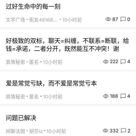
过好生命中的每一刻
87
0
文学广场
街友49168527
10小时前
好极致的双标，聊天=纠缠，不联系=断联，给
钱=承诺，二者分开，既然能互不冲突！谢
222
4
真情秘密
匿名
10小时前
爱是常觉亏缺，而不爱是常觉亏本
188
4
真情秘密
匿名
10小时前
问题已解决
332
2
闲聊法国
丽莎lz
10小时前