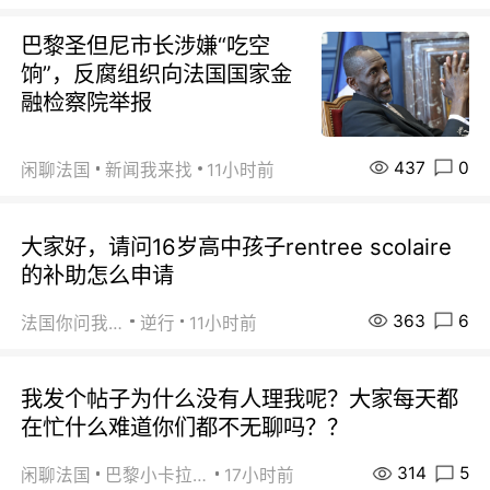
巴黎圣但尼市长涉嫌“吃空
饷”，反腐组织向法国国家金
融检察院举报
437
0
闲聊法国
新闻我来找
11小时前
大家好，请问16岁高中孩子rentree scolaire
的补助怎么申请
363
6
法国你问我答
逆行
11小时前
我发个帖子为什么没有人理我呢？大家每天都
在忙什么难道你们都不无聊吗？？
314
5
闲聊法国
巴黎小卡拉咪
17小时前