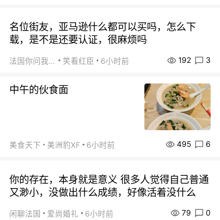
名位街友，亚马逊什么都可以买吗，怎么下
载，是不是还要认证，很麻烦吗
192
3
法国你问我答
笑看红臣
6小时前
中午的伙食面
495
6
美食天下
美洲豹XF
6小时前
你的存在，本身就是意义 很多人觉得自己普通
又渺小，没做出什么成绩，好像活着没什么
79
0
闲聊法国
爱尚婚礼
6小时前