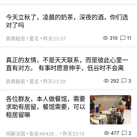
今天立秋了，凌晨的奶茶，深夜的酒，你们选
对了吗
310
11
真情秘密
匿名
昨天23:37
真正的友情，不是天天联系，而是彼此心里一
直有对方。 有事时愿意伸手，低谷时不会离
292
3
真情秘密
匿名
昨天23:29
各位群友，本人做餐馆，需要
求助有居留，餐馆需要，可以
租居留嘛
477
2
闲聊法国
街友46428878
昨天23:15