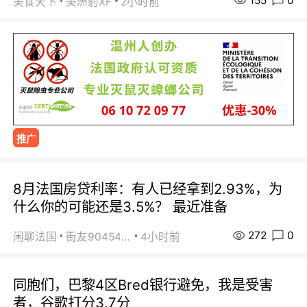
155
0
美食天下
美洲豹XF
2小时前
推广
8月法国房贷利率：有人已经拿到2.93%，为
什么你的可能还是3.5%？ 最近准备
272
0
闲聊法国
街友90454511
4小时前
同胞们，巴黎4区Bred银行避免，我是受害
者，谷歌打分3,7分