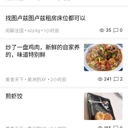
找图卢兹图卢兹租房床位都可以
35
0
szydg
闲聊法国
1小时前
炒了一盘鸡肉，新鲜的自家养
的，味道特别鲜
241
2
美食天下
美洲豹XF
2小时前
煎虾饺