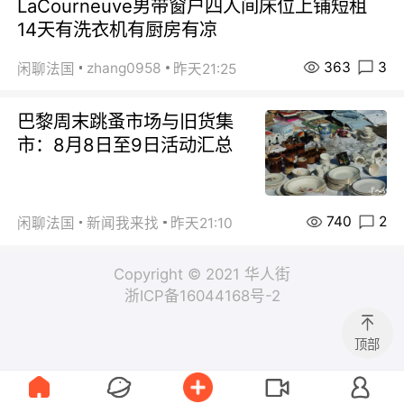
LaCourneuve男带窗户四人间床位上铺短租
14天有洗衣机有厨房有凉
363
3
zhang0958
闲聊法国
昨天21:25
巴黎周末跳蚤市场与旧货集
市：8月8日至9日活动汇总
740
2
闲聊法国
新闻我来找
昨天21:10
Copyright © 2021 华人街
浙ICP备16044168号-2
顶部