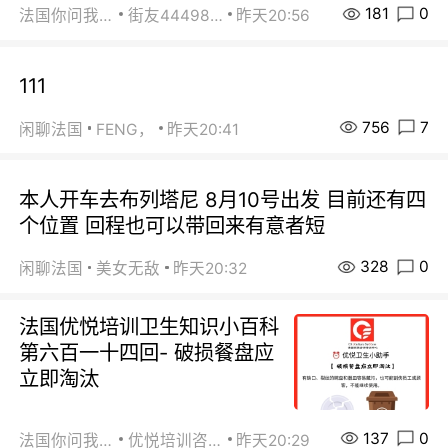
181
0
法国你问我答
街友44498484
昨天20:56
111
756
7
闲聊法国
FENG，
昨天20:41
本人开车去布列塔尼 8月10号出发 目前还有四
个位置 回程也可以带回来有意者短
328
0
闲聊法国
美女无敌
昨天20:32
法国优悦培训卫生知识小百科
第六百一十四回- 破损餐盘应
立即淘汰
137
0
法国你问我答
优悦培训咨询
昨天20:29