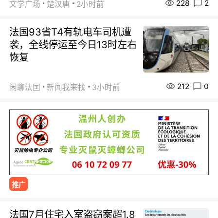
228
2
文学广场
楚汉唐
2小时前
法国93省T4有轨电车司机遭
袭，全线停运至今日13时左右
恢复
212
0
闲聊法国
新闻我来找
3小时前
推广
法国7月住宅入室盗窃案超1.8