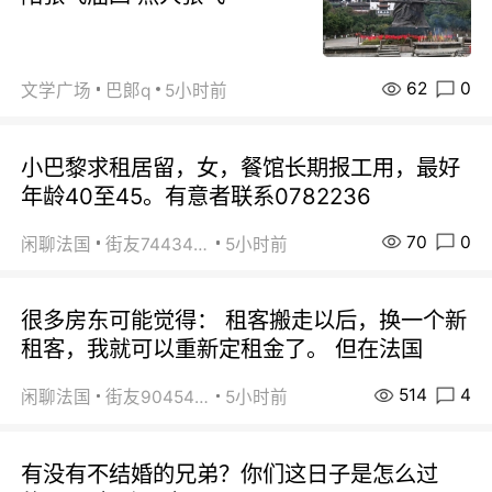
62
0
文学广场
巴郞q
5小时前
小巴黎求租居留，女，餐馆长期报工用，最好
年龄40至45。有意者联系0782236
70
0
闲聊法国
街友74434350
5小时前
很多房东可能觉得： 租客搬走以后，换一个新
租客，我就可以重新定租金了。 但在法国
514
4
闲聊法国
街友90454511
5小时前
有没有不结婚的兄弟？你们这日子是怎么过