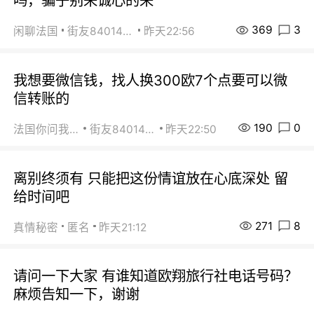
吗，骗子别来诚心的来
369
3
闲聊法国
街友84014588
昨天22:56
我想要微信钱，找人换300欧7个点要可以微
信转账的
190
0
法国你问我答
街友84014588
昨天22:50
离别终须有 只能把这份情谊放在心底深处 留
给时间吧
271
8
真情秘密
匿名
昨天21:12
请问一下大家 有谁知道欧翔旅行社电话号码？
麻烦告知一下，谢谢