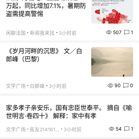
万起，同比增加7.1%，暑期防
盗需提高警惕
507
1
闲聊法国
新闻我来找
3小时前
《岁月河畔的沉思》 文／白
郎峰（巴黎）
90
0
文学广场
白郞峰
3小时前
家多孝子亲安乐，国有忠臣世泰平。 摘自《喻
世明言·卷四十》 解释：家中有孝
54
1
文学广场
街友21416156
3小时前