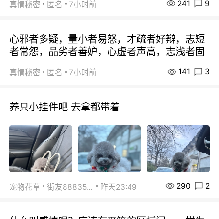
241
9
真情秘密
匿名
7小时前
心邪者多疑，量小者易怒，才疏者好辩，志短
者常怨，品劣者善妒，心虚者声高，志浅者固
141
3
真情秘密
匿名
7小时前
养只小挂件吧 去拿都带着
290
2
宠物花草
街友88835518
昨天23:49