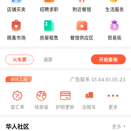
店铺买卖
招聘求职
附近餐馆
生活服务
跳蚤市场
房屋租售
餐馆供应区
贸易街
火车票
通票
开始查询
广告联系 01.44.61.05.23
查汇率
续居留
护照更新
出租车
更多
华人社区
更多