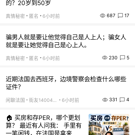
的？20岁到50岁
687
17
真情秘密
匿名
6小时前
骗男人就是要让他觉得自己是人上人；骗女人
就是要让她觉得自己是心上人。
230
5
真情秘密
匿名
6小时前
近期法国去西班牙，边境警察会检查什么哪些
证件？
331
4
闲聊法国
街友14004820
6小时前
🏠 买房和存PER，哪个更划
算？ 最近有人问我： 手里有
一笔闲钱，在法国是拿来