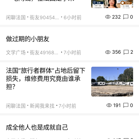
232
0
闲聊法国
街友90454511
6小时前
做过期的小朋友
356
2
文学广场
街友49168527
7小时前
法国“旅行者群体”占地后留下
损失，维修费用究竟由谁承
担？
191
0
闲聊法国
新闻我来找
7小时前
成全他人也是成就自己