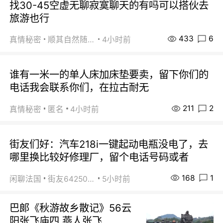
找30-45空虚无聊寂寞聊天的有吗可以搭伙去
旅游也行
433
6
真情秘密
顺其自然随缘
4小时前
谁有一米一的单人床加床垫要卖，留下你们的
电话我会联系你们，在拉古耐无
211
2
真情秘密
匿名
4小时前
街友们好：汽车218i一键起动电瓶没电了，去
哪里换比较好修理厂，留个电话号码或者
168
1
闲聊法国
街友64250024
5小时前
巴郞《秋游故乡散记》56云
阳张飞庙四 燕人张飞