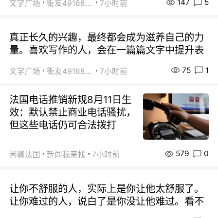
147
5
文学广场
街友49168527
7小时前
真正长久的兴趣，最终都会成为滋养自己的力
量。喜欢写作的人，会在一篇篇文字中提升表
75
1
文学广场
街友49168527
7小时前
法国电话推销新规8月11日生
效：默认禁止商业电话骚扰，
但这些电话仍可合法拨打
579
0
闲聊法国
新闻我来找
7小时前
让你不舒服的人，实际上是你让他太舒服了。
让你难过的人，说白了是你没让他难过。看不