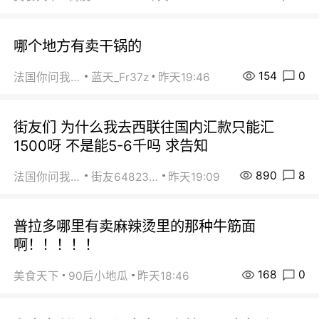
哪个地方有卖干锅的
154
0
法国你问我答
蓝天_Fr37z
昨天19:46
街友们 为什么我去西联往国内汇款只能汇
1500呀 不是能5-6千吗 求告知
890
8
法国你问我答
街友64823891
昨天19:09
普拉多哪里有卖麻辣烫里的那种牛筋面
啊！！！！！
168
0
美食天下
90后小地瓜
昨天18:46