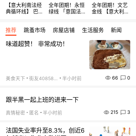
【意大利南法经
全年团期！永恒
全年团期！文艺
典循环线】 巴黎
绿线 「意国法
金线 【意大利一
上下 所有日期铁
南」巴黎上下 去
地】 循环7日游
发！ 全程四星级
意大利 南法 99
全程693欧/人起
推荐
跳蚤市场
房屋店铺
生活服务
新闻
宾馆 108欧/天起
欧/天起 ~包拼房
每周铁发！
全程756欧/位
味道超赞！ 非常成功！
66
0
美食天下
街友40858442
半小时前
跟半黑一起上班的进来一下
215
3
真情秘密
匿名
半小时前
法国失业率升至8.3%，创近6