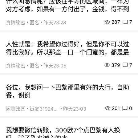
什么叫感情呢？应该在平等的区域间，一样为
对方考虑，如果有一方付出了，金钱，得不到
287
7
真情秘密
匿名
昨天23:28
人性就是：我希望你过得好，但是你不可以过
得比我好。所以那些一口一个闺蜜的，都是最
379
7
真情秘密
匿名
昨天23:05
各位，我想问一下巴黎那里有好的大行，自助
餐，谢谢
201
0
闲聊法国
街友31924072
昨天23:03
我想要微信转账，300欧7个点巴黎有人换