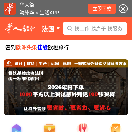
华人街
立即下载
海外华人生活APP
法国
找工作 找房子 找服务
签到
欧洲头条
佳缘
欧橙旅行