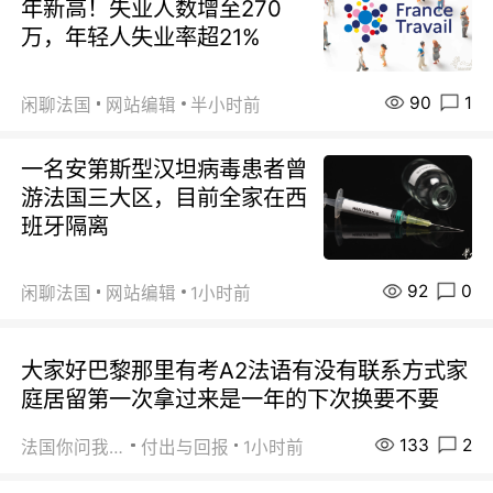
年新高！失业人数增至270
万，年轻人失业率超21%
90
1
闲聊法国
网站编辑
半小时前
一名安第斯型汉坦病毒患者曾
游法国三大区，目前全家在西
班牙隔离
92
0
闲聊法国
网站编辑
1小时前
大家好巴黎那里有考A2法语有没有联系方式家
庭居留第一次拿过来是一年的下次换要不要
133
2
法国你问我答
付出与回报
1小时前