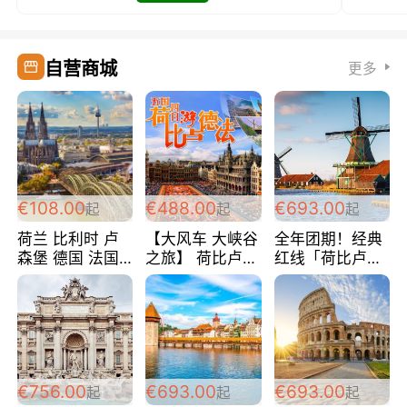
自营商城
更多
€108.00
€488.00
€693.00
起
起
起
荷兰 比利时 卢
【大风车 大峡谷
全年团期！经典
森堡 德国 法国
之旅】 荷比卢德
红线「荷比卢德
超爽玩遍西欧 循
法 巴黎上下 经
法」七天循环 五
环线 全程四星宾
典五国四日游
国 仅售99欧/人/
馆 108欧/人/天
488欧/人
天！巴黎上下！
包拼房~
€756.00
€693.00
€693.00
起
起
起