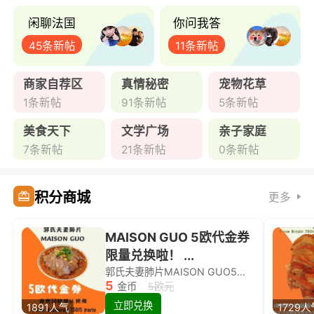
闲聊法国
你问我答
45条新帖
11条新帖
商家自荐区
真情秘密
宠物花草
1条新帖
91条新帖
5条新帖
美食天下
文学广场
亲子家庭
7条新帖
21条新帖
0条新帖
积分商城
更多
MAISON GUO 5欧代金券
限量兑换啦！ ...
郭氏夫妻肺片MAISON GUO5欧代金券限量兑换啦！
5
金币
5欧元
立即兑换
1891人气
1729人