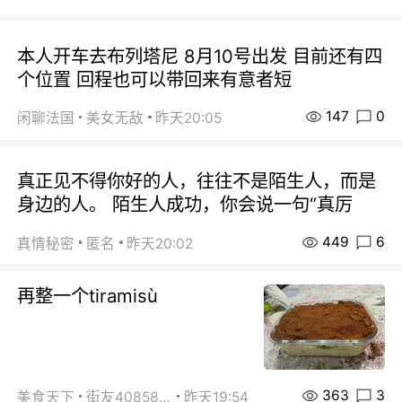
本人开车去布列塔尼 8月10号出发 目前还有四
个位置 回程也可以带回来有意者短
147
0
闲聊法国
美女无敌
昨天20:05
真正见不得你好的人，往往不是陌生人，而是
身边的人。 陌生人成功，你会说一句“真厉
449
6
真情秘密
匿名
昨天20:02
再整一个tiramisù
363
3
美食天下
街友40858442
昨天19:54