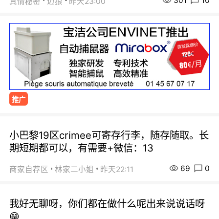
301
10
真情秘密
迈狼
昨天23:00
推广
小巴黎19区crimee可寄存行李，随存随取。长
期短期都可以，有需要+微信：13
69
0
商家自荐区
林家二小姐
昨天22:11
我好无聊呀，你们都在做什么呢出来说说话呀
😁