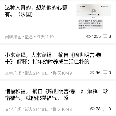
这种人真的，想杀他的心都
有。（法国）
1255
6
闲聊法国
匿名
昨天11:19
小来穿线，大来穿绢。 摘自《喻世明言·卷
十》 解释：指年幼时养成生活俭朴的
96
0
文学广场
街友21416156
昨天10:49
惜福积福。 摘自《喻世明言·卷十》 解释：珍
惜福气，就能积攒福气。 感
78
0
文学广场
街友21416156
昨天10:48