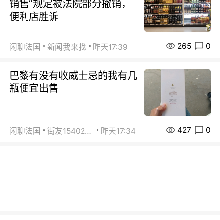
销售”规定被法院部分撤销，
便利店胜诉
265
0
闲聊法国
新闻我来找
昨天17:39
巴黎有没有收威士忌的我有几
瓶便宜出售
427
0
闲聊法国
街友15402223
昨天17:34