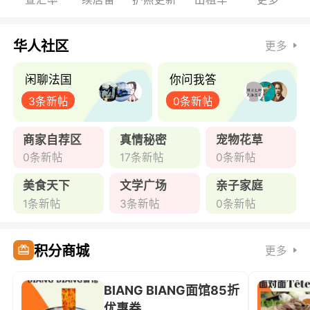
华人社区
更多
闲聊法国
你问我答
3条新帖
0条新帖
商家自荐区
真情秘密
宠物花草
0条新帖
17条新帖
0条新帖
美食天下
文学广场
亲子家庭
1条新帖
3条新帖
0条新帖
积分商城
更多
BIANG BIANG面馆85折
优惠券