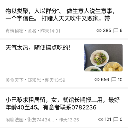
物以类聚，人以群分”。 做生意人说生意事，
一个字信任。 打赌人天天吹牛又败家，带
385
6
真情秘密
匿名
昨天14:01
天气太热，随便搞点吃的！
656
10
美食天下
郑知恩
昨天13:59
小巴黎求租居留，女，餐馆长期报工用，最好
年龄40至45。有意者联系0782236
121
0
闲聊法国
街友74434350
昨天13:25