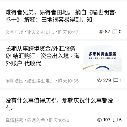
难得者兄弟，易得者田地。 摘自《喻世明言·
卷十》 解释：田地很容易得到，知
87
0
文学广场
街友21416156
昨天10:47
长期从事跨境资金/外汇服务
💱 结汇购汇 · 资金出入境 · 海
外账户 代收代
279
1
闲聊法国
结汇换汇电汇
昨天10:35
没有什么事值得庆祝，那就庆祝什么事都没
有。
197
5
真情秘密
四月的鱼
昨天10:26