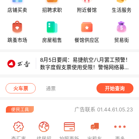
店铺买卖
招聘求职
附近餐馆
生活服务
多款避孕套因安全缺陷召回！
跳蚤市场
房屋租售
餐馆供应区
贸易街
多款避孕套因安全缺陷召回！
8月5日要闻：易捷航空八月罢工预警！
数字度假支票使用受限！警惕网络募捐
骗局！
无栏杆收费站逃费将重罚！
火车票
通票
开始查询
广告联系 01.44.61.05.23
查汇率
续居留
护照更新
出租车
更多