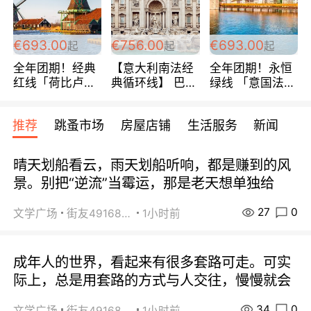
€693.00
€756.00
€693.00
起
起
起
全年团期！经典
【意大利南法经
全年团期！永恒
红线「荷比卢德
典循环线】 巴黎
绿线 「意国法
法」七天循环 五
上下 所有日期铁
南」巴黎上下 去
国 仅售99欧/人/
发！ 全程四星级
意大利 南法 99
推荐
跳蚤市场
房屋店铺
生活服务
新闻
天！巴黎上下！
宾馆 108欧/天起
欧/天起 ~包拼房
包拼房~
全程756欧/位
晴天划船看云，雨天划船听响，都是赚到的风
景。别把“逆流”当霉运，那是老天想单独给
27
0
文学广场
街友49168527
1小时前
成年人的世界，看起来有很多套路可走。可实
际上，总是用套路的方式与人交往，慢慢就会
34
0
文学广场
街友49168527
1小时前