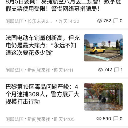
8月5日要闻：易捷航空八月罢工预警！数字度
假支票使用受限！警惕网络募捐骗局！
752
0
闲聊法国
长乐未央2015
昨天14:32
法国电动车销量创新高，但充
电仍是最大痛点：“永远不知
道这次要花多少钱”
742
1
闲聊法国
新闻我来找
昨天14:11
巴黎第19区毒品问题严峻：4
个月逮捕309人，警方展开大
规模打击行动
590
0
闲聊法国
新闻我来找
昨天14:05