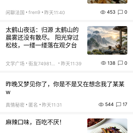
453
0
fren9
闲聊法国
昨天11:40
太鹤山夜话：归源 太鹤山的
晨雾还没有散尽。 阳光穿过
松枝，一缕一缕落在观夕台
138
0
文学广场
街友74981146
昨天11:39
昨晚又梦见你了，你是不是又在想念我了某某
w
544
17
真情秘密
匿名
昨天11:31
麻辣口味，百吃不厌！