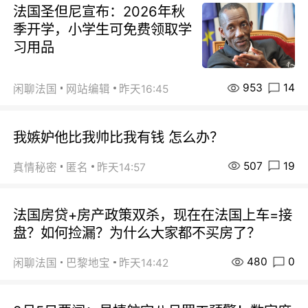
法国圣但尼宣布：2026年秋
季开学，小学生可免费领取学
习用品
953
14
闲聊法国
网站编辑
昨天16:45
我嫉妒他比我帅比我有钱 怎么办？
507
19
真情秘密
匿名
昨天14:57
法国房贷+房产政策双杀，现在在法国上车=接
盘？如何捡漏？为什么大家都不买房了？
480
0
闲聊法国
巴黎地宝
昨天14:42