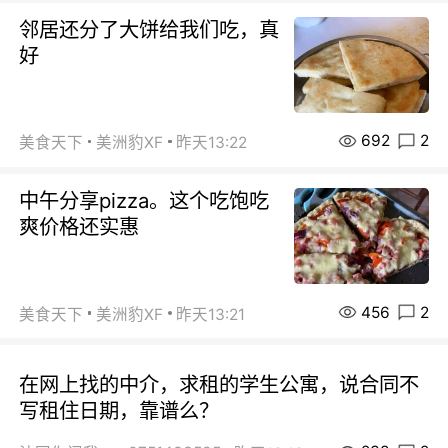
邻居还分了大饼给我们吃，真
好
692
2
美食天下
美洲豹XF
昨天13:22
中午分享pizza。这个吃饱吃
爽价格还实惠
456
2
美食天下
美洲豹XF
昨天13:21
在网上找的中介，求租的学生公寓，说合同不
写租住日期，靠谱么？