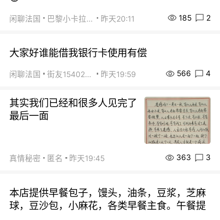
185
2
闲聊法国
巴黎小卡拉咪
昨天20:11
大家好谁能借我银行卡使用有偿
566
4
闲聊法国
街友15402223
昨天19:59
其实我们已经和很多人见完了
最后一面
363
3
真情秘密
匿名
昨天19:45
本店提供早餐包子，馒头，油条，豆浆，芝麻
球，豆沙包，小麻花，各类早餐主食。午餐提