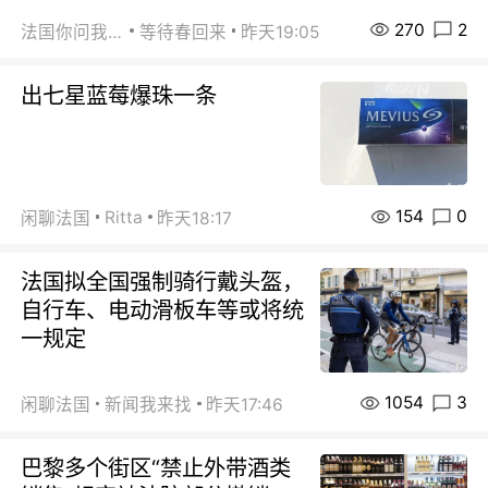
270
2
法国你问我答
等待春回来
昨天19:05
出七星蓝莓爆珠一条
154
0
Ritta
闲聊法国
昨天18:17
法国拟全国强制骑行戴头盔，
自行车、电动滑板车等或将统
一规定
1054
3
闲聊法国
新闻我来找
昨天17:46
巴黎多个街区“禁止外带酒类