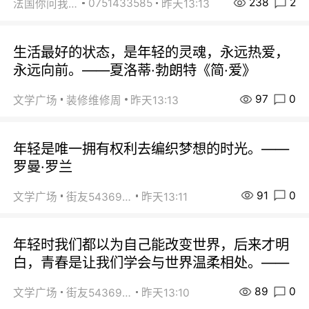
238
2
0751433585
法国你问我答
昨天13:13
生活最好的状态，是年轻的灵魂，永远热爱，
永远向前。——夏洛蒂·勃朗特《简·爱》
97
0
文学广场
装修维修周
昨天13:13
年轻是唯一拥有权利去编织梦想的时光。——
罗曼·罗兰
91
0
文学广场
街友54369822
昨天13:11
年轻时我们都以为自己能改变世界，后来才明
白，青春是让我们学会与世界温柔相处。——
89
0
文学广场
街友54369822
昨天13:10