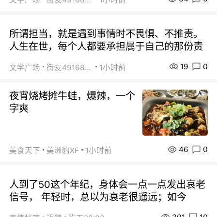
所谓担当，就是遇到事情时不畏惧、不推责。
人生在世，每个人都要承担属于自己的那份责
19
0
文学广场
街友49168527
1小时前
夜宵烧烤摊牛蛙，爆辣，一个
字爽
46
0
美食天下
美洲豹XF
1小时前
人到了50这个年纪，身体会一点一点发出哀老
信号， 年轻时，总以为衰老很遥远；如今