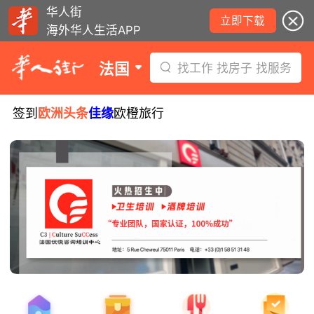
华人街
立即下载
海外华人生活APP
法国
找工作 找房子 找服务
签到
欧洲头条
佳缘
欧橙旅行
8月5日要闻：易捷航空八月罢工预警！
数字度假支票使用受限！警惕网络募捐
骗局！
无栏杆收费站逃费将重罚！