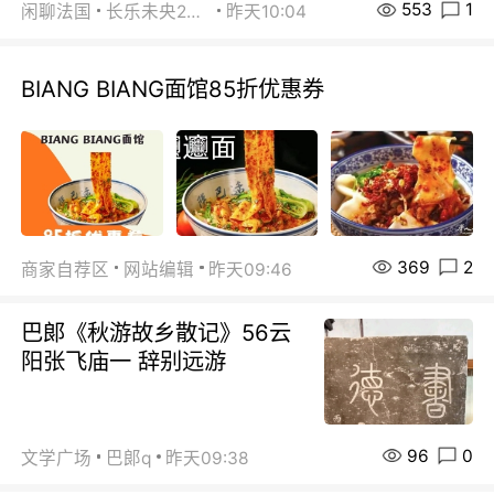
553
1
闲聊法国
长乐未央2015
昨天10:04
BIANG BIANG面馆85折优惠券
369
2
商家自荐区
网站编辑
昨天09:46
巴郞《秋游故乡散记》56云
阳张飞庙一 辞别远游
96
0
文学广场
巴郞q
昨天09:38