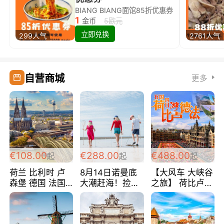
BIANG BIANG面馆85折优惠券
1
金币
5欧元
立即兑换
299人气
2761人气
自营商城
更多
€108.00
€288.00
€488.00
起
起
起
荷兰 比利时 卢
8月14日诺曼底
【大风车 大峡谷
森堡 德国 法国
大潮赶海！捡海
之旅】 荷比卢德
超爽玩遍西欧 循
鲜！轻轻松松海
法 巴黎上下 经
环线 全程四星宾
边爽玩三日游
典五国四日游
馆 108欧/人/天
288欧/人
488欧/人