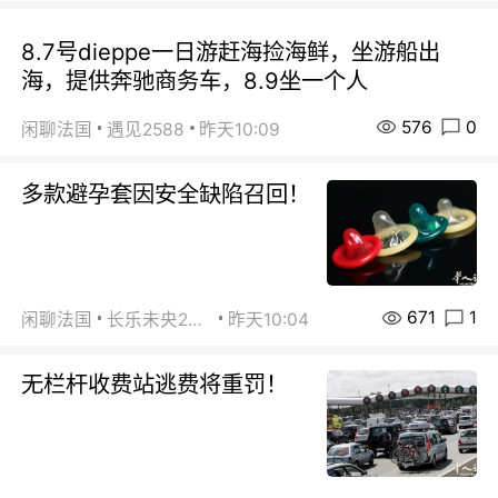
8.7号dieppe一日游赶海捡海鲜，坐游船出
海，提供奔驰商务车，8.9坐一个人
576
0
闲聊法国
遇见2588
昨天10:09
多款避孕套因安全缺陷召回！
671
1
闲聊法国
长乐未央2015
昨天10:04
无栏杆收费站逃费将重罚！