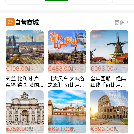
自营商城
更多
€108.00
€488.00
€693.00
起
起
起
荷兰 比利时 卢
【大风车 大峡谷
全年团期！经典
森堡 德国 法国
之旅】 荷比卢德
红线「荷比卢德
超爽玩遍西欧 循
法 巴黎上下 经
法」七天循环 五
环线 全程四星宾
典五国四日游
国 仅售99欧/人/
馆 108欧/人/天
488欧/人
天！巴黎上下！
包拼房~
€756.00
€693.00
€693.00
起
起
起