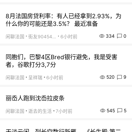
8月法国房贷利率：有人已经拿到2.93%，为
什么你的可能还是3.5%？ 最近准备
334
0
闲聊法国
街友90454511
6小时前
同胞们，巴黎4区Bred银行避免，我是受害
者，谷歌打分3,7分
520
9
闲聊法国
呈祥瑞
6小时前
丽岙人跑到沈岙拉皮条
545
5
闲聊法国
逝去的生活
7小时前
天淡云闲，列长空数行新雁。 《长生殿·第二