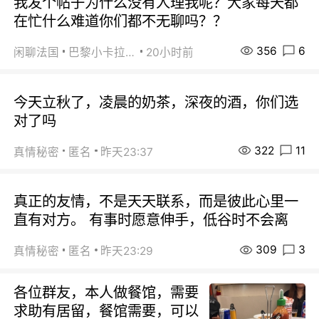
我发个帖子为什么没有人理我呢？大家每天都
在忙什么难道你们都不无聊吗？？
356
6
闲聊法国
巴黎小卡拉咪
20小时前
今天立秋了，凌晨的奶茶，深夜的酒，你们选
对了吗
322
11
真情秘密
匿名
昨天23:37
真正的友情，不是天天联系，而是彼此心里一
直有对方。 有事时愿意伸手，低谷时不会离
309
3
真情秘密
匿名
昨天23:29
各位群友，本人做餐馆，需要
求助有居留，餐馆需要，可以