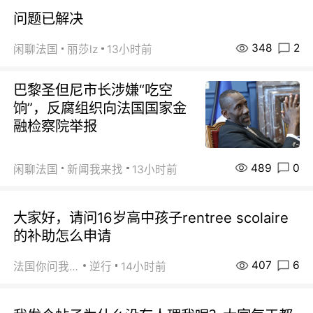
问题已解决
348
2
闲聊法国
丽莎lz
13小时前
巴黎圣但尼市长涉嫌“吃空
饷”，反腐组织向法国国家金
融检察院举报
489
0
闲聊法国
新闻我来找
13小时前
大家好，请问16岁高中孩子rentree scolaire
的补助怎么申请
407
6
法国你问我答
逆行
14小时前