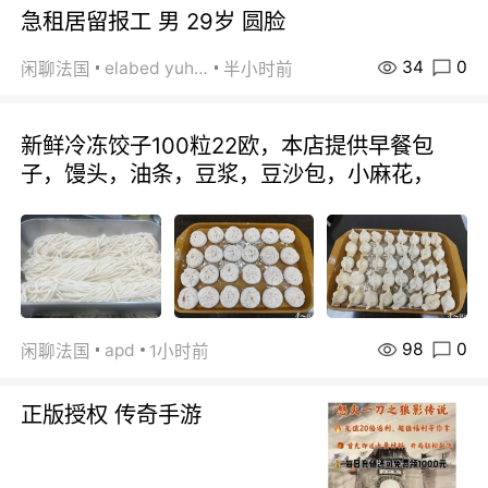
急租居留报工 男 29岁 圆脸
34
0
elabed yuhua
闲聊法国
半小时前
新鲜冷冻饺子100粒22欧，本店提供早餐包
子，馒头，油条，豆浆，豆沙包，小麻花，
98
0
apd
闲聊法国
1小时前
正版授权 传奇手游