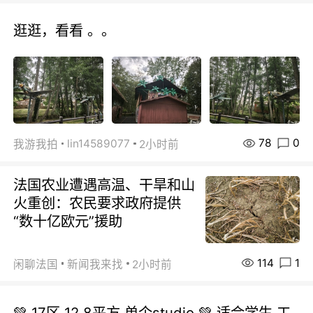
逛逛，看看 。。
78
0
lin14589077
我游我拍
2小时前
法国农业遭遇高温、干旱和山
火重创：农民要求政府提供
“数十亿欧元”援助
114
1
闲聊法国
新闻我来找
2小时前
💚 17区 12.8平方.单个studio 💚 适合学生.工