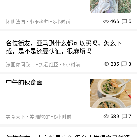
466
5
闲聊法国
小玉老师
8小时前
名位街友，亚马逊什么都可以买吗，怎么下
载，是不是还要认证，很麻烦吗
235
3
法国你问我答
笑看红臣
8小时前
中午的伙食面
589
7
美食天下
美洲豹XF
8小时前