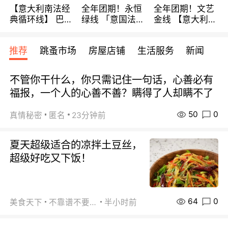
【意大利南法经
全年团期！永恒
全年团期！文艺
典循环线】 巴黎
绿线 「意国法
金线 【意大利一
上下 所有日期铁
南」巴黎上下 去
地】 循环7日游
发！ 全程四星级
意大利 南法 99
全程693欧/人起
推荐
跳蚤市场
房屋店铺
生活服务
新闻
宾馆 108欧/天起
欧/天起 ~包拼房
每周铁发！
全程756欧/位
不管你干什么，你只需记住一句话，心善必有
福报，一个人的心善不善？瞒得了人却瞒不了
50
0
真情秘密
匿名
23分钟前
夏天超级适合的凉拌土豆丝，
超级好吃又下饭！
64
0
美食天下
不靠谱不要联系
半小时前