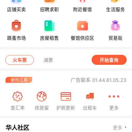
店铺买卖
招聘求职
附近餐馆
生活服务
跳蚤市场
房屋租售
餐馆供应区
贸易街
火车票
通票
开始查询
广告联系 01.44.61.05.23
查汇率
续居留
护照更新
出租车
更多
华人社区
更多