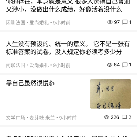
你的存在，本身就是意义 很多人觉得自己普通
又渺小，没做出什么成绩，好像活着没什么
97
1
闲聊法国
爱尚婚礼
9小时前
人生没有预设的、统一的意义。 它不是一张有
标准答案的试卷，没人规定你必须考多少分
64
1
闲聊法国
爱尚婚礼
9小时前
靠自己虽然很慢👍
226
2
文学广场
麦芽糖·米兰
9小时前