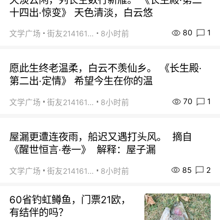
十四出·惊变》 天色清淡，白云悠
80
1
文学广场
街友21416156
8小时前
愿此生终老温柔，白云不羡仙乡。 《长生殿·
第二出·定情》 希望今生在你的温
70
1
文学广场
街友21416156
8小时前
屋漏更遭连夜雨，船迟又遇打头风。 摘自
《醒世恒言·卷一》 解释：屋子漏
85
2
文学广场
街友21416156
8小时前
60省钓虹鳟鱼，门票21欧，
有结伴的吗？