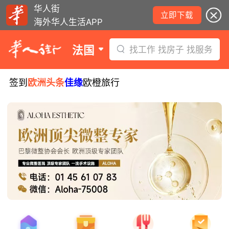
华人街
立即下载
海外华人生活APP
法国
找工作 找房子 找服务
签到
欧洲头条
佳缘
欧橙旅行