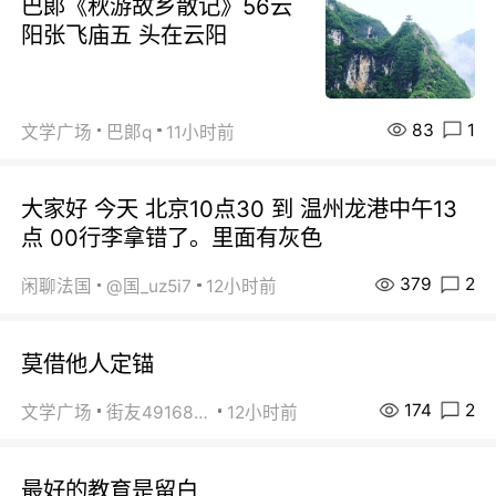
巴郞《秋游故乡散记》56云
阳张飞庙五 头在云阳
83
1
文学广场
巴郞q
11小时前
大家好 今天 北京10点30 到 温州龙港中午13
点 00行李拿错了。里面有灰色
379
2
闲聊法国
@国_uz5i7
12小时前
莫借他人定锚
174
2
文学广场
街友49168527
12小时前
最好的教育是留白