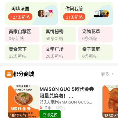
闲聊法国
你问我答
127条新帖
31条新帖
商家自荐区
真情秘密
宠物花草
0条新帖
59条新帖
0条新帖
美食天下
文学广场
亲子家庭
32条新帖
26条新帖
0条新帖
积分商城
更多
MAISON GUO 5欧代金券
限量兑换啦！ ...
郭氏夫妻肺片MAISON GUO5欧代金券限量兑换啦！
5
金币
5欧元
立即兑换
1992人气
1830