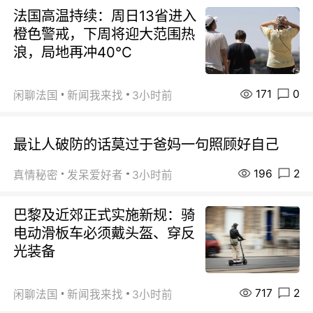
法国高温持续：周日13省进入
橙色警戒，下周将迎大范围热
浪，局地再冲40℃
171
0
闲聊法国
新闻我来找
3小时前
最让人破防的话莫过于爸妈一句照顾好自己
196
2
真情秘密
发呆爱好者
3小时前
巴黎及近郊正式实施新规：骑
电动滑板车必须戴头盔、穿反
光装备
717
2
闲聊法国
新闻我来找
3小时前