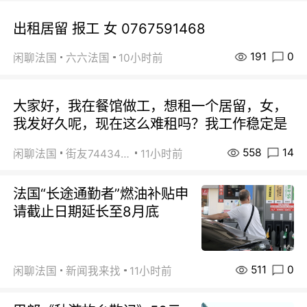
出租居留 报工 女 0767591468
191
0
闲聊法国
六六法国
10小时前
大家好，我在餐馆做工，想租一个居留，女，
我发好久呢，现在这么难租吗？我工作稳定是
558
14
闲聊法国
街友74434350
11小时前
法国“长途通勤者”燃油补贴申
请截止日期延长至8月底
511
0
闲聊法国
新闻我来找
11小时前