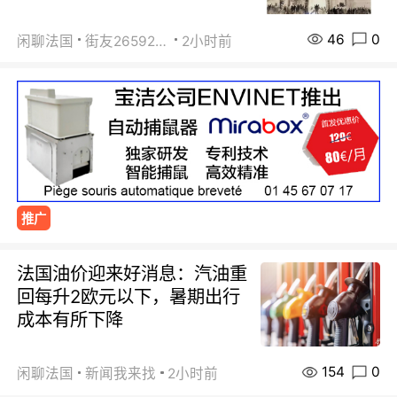
46
0
闲聊法国
街友26592800
2小时前
推广
法国油价迎来好消息：汽油重
回每升2欧元以下，暑期出行
成本有所下降
154
0
闲聊法国
新闻我来找
2小时前