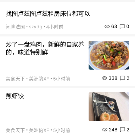
找图卢兹图卢兹租房床位都可以
63
0
szydg
闲聊法国
4小时前
炒了一盘鸡肉，新鲜的自家养
的，味道特别鲜
338
2
美食天下
美洲豹XF
5小时前
煎虾饺
248
2
美食天下
美洲豹XF
5小时前