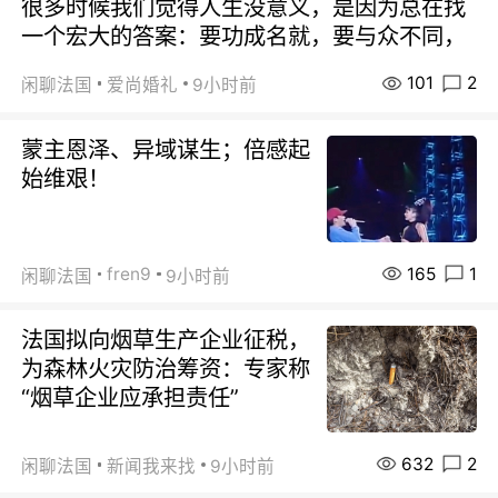
很多时候我们觉得人生没意义，是因为总在找
一个宏大的答案：要功成名就，要与众不同，
101
2
闲聊法国
爱尚婚礼
9小时前
蒙主恩泽、异域谋生；倍感起
始维艰！
165
1
fren9
闲聊法国
9小时前
法国拟向烟草生产企业征税，
为森林火灾防治筹资：专家称
“烟草企业应承担责任”
632
2
闲聊法国
新闻我来找
9小时前