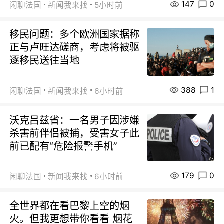
147
0
闲聊法国
新闻我来找
5小时前
移民问题：多个欧洲国家据称
正与卢旺达磋商，考虑将被驱
逐移民送往当地
388
1
闲聊法国
新闻我来找
6小时前
沃克吕兹省：一名男子因涉嫌
杀害前伴侣被捕，受害女子此
前已配有“危险报警手机”
179
0
闲聊法国
新闻我来找
6小时前
全世界都在看巴黎上空的烟
火。但我更想带你看看 烟花