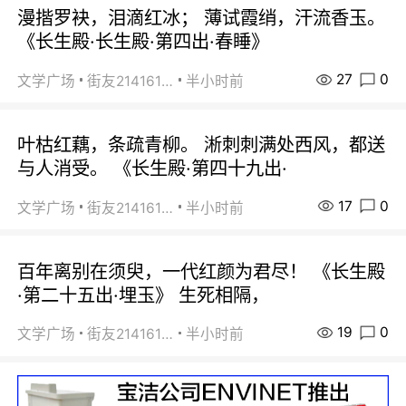
漫揩罗袂，泪滴红冰； 薄试霞绡，汗流香玉。
《长生殿·长生殿·第四出·春睡》
27
0
文学广场
街友21416156
半小时前
叶枯红藕，条疏青柳。 淅刺刺满处西风，都送
与人消受。 《长生殿·第四十九出·
17
0
文学广场
街友21416156
半小时前
百年离别在须臾，一代红颜为君尽！ 《长生殿
·第二十五出·埋玉》 生死相隔，
19
0
文学广场
街友21416156
半小时前