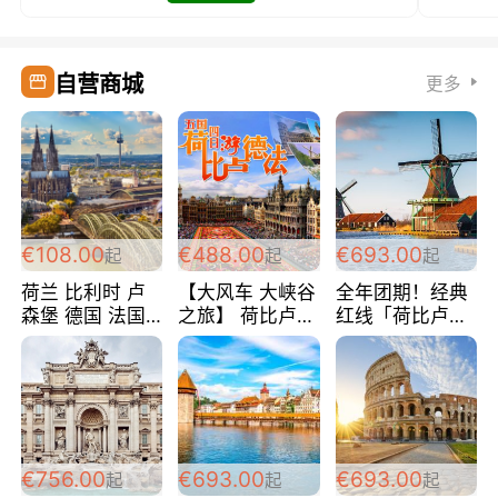
自营商城
更多
€108.00
€488.00
€693.00
起
起
起
荷兰 比利时 卢
【大风车 大峡谷
全年团期！经典
森堡 德国 法国
之旅】 荷比卢德
红线「荷比卢德
超爽玩遍西欧 循
法 巴黎上下 经
法」七天循环 五
环线 全程四星宾
典五国四日游
国 仅售99欧/人/
馆 108欧/人/天
488欧/人
天！巴黎上下！
包拼房~
€756.00
€693.00
€693.00
起
起
起