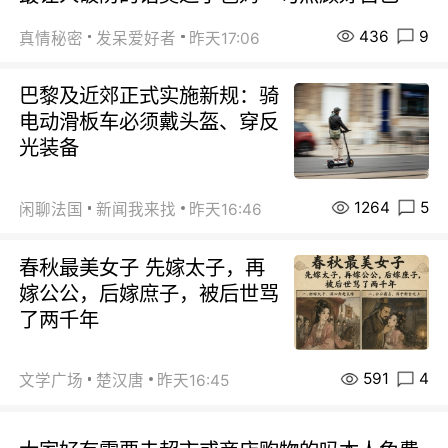
436
9
真情秘密
发呆爱好者
昨天17:06
巴黎及近郊正式实施新规：骑
电动滑板车必须戴头盔、穿反
光装备
1264
5
闲聊法国
新闻我来找
昨天16:46
春秋最美女子 先嫁太子，再
嫁公公，后嫁庶子，被后世骂
了两千年
591
4
文学广场
楚汉唐
昨天16:45