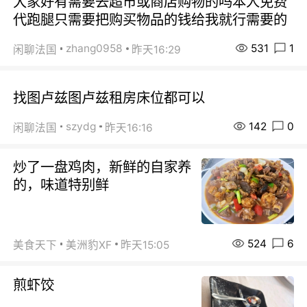
大家好有需要去超市或商店购物的吗本人免费
代跑腿只需要把购买物品的钱给我就行需要的
531
1
zhang0958
闲聊法国
昨天16:29
找图卢兹图卢兹租房床位都可以
142
0
szydg
闲聊法国
昨天16:16
炒了一盘鸡肉，新鲜的自家养
的，味道特别鲜
524
6
美食天下
美洲豹XF
昨天15:05
煎虾饺