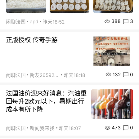
388
3
apd
闲聊法国
昨天18:52
正版授权 传奇手游
132
0
闲聊法国
街友26592800
昨天18:18
法国油价迎来好消息：汽油重
回每升2欧元以下，暑期出行
成本有所下降
473
0
闲聊法国
新闻我来找
昨天18:07