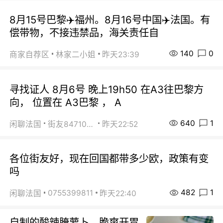
8月15号巴黎✈️福州。8月16号中国✈️法国。有
偿带物，不接违禁品，海关责任自
140
0
商家自荐区
林家二小姐
昨天23:39
寻找证人 8月6号 晚上19h50 在A3往巴黎方
向， 位置在 A3巴黎 ， A
640
1
闲聊法国
街友84710671
昨天22:52
各位街友好，现在回国都带多少欧，政策有变
吗
482
1
0755399811
闲聊法国
昨天22:40
自制的酸辣腌萝卜，脆爽开胃