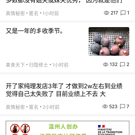
多数都没有姐夫或妹夫优秀， 因为就是他们
217
1
真情秘密
匿名
1小时前
又是一年的丯收季节。
132
2
美食天下
归隐修士
1小时前
开了家纯理发店3年了 才做到2w左右到业绩
觉得自己太失败了 目前业绩上不去 大
523
7
真情秘密
匿名
2小时前