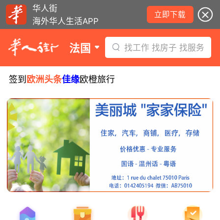
华人街
立即下载
海外华人生活APP
法国
找工作 找房子 找服务
签到
欧洲头条
佳缘
欧橙旅行