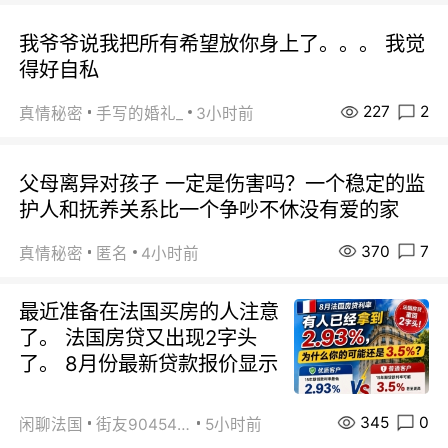
我爷爷说我把所有希望放你身上了。。。 我觉
得好自私
227
2
真情秘密
手写的婚礼_
3小时前
父母离异对孩子 一定是伤害吗？一个稳定的监
护人和抚养关系比一个争吵不休没有爱的家
370
7
真情秘密
匿名
4小时前
最近准备在法国买房的人注意
了。 法国房贷又出现2字头
了。 8月份最新贷款报价显示
345
0
闲聊法国
街友90454511
5小时前