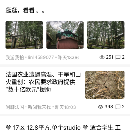
逛逛，看看 。。
251
2
lin14589077
我游我拍
昨天18:06
法国农业遭遇高温、干旱和山
火重创：农民要求政府提供
“数十亿欧元”援助
398
2
闲聊法国
新闻我来找
昨天18:03
💚 17区 12.8平方.单个studio 💚 适合学生.工