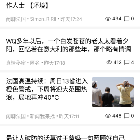
作人士 【环境】
434
0
Simon_RIRIl
闲聊法国
昨天17:24
WQ多年以后，一个白发苍苍的老太太看着夕
阳，回忆着在意大利的那些年，那个略有情调
412
4
真情秘密
匿名
昨天17:18
法国高温持续：周日13省进入
橙色警戒，下周将迎大范围热
浪，局地再冲40℃
446
0
闲聊法国
新闻我来找
昨天17:11
最让人破防的话莫过于爸妈一句照顾好自己