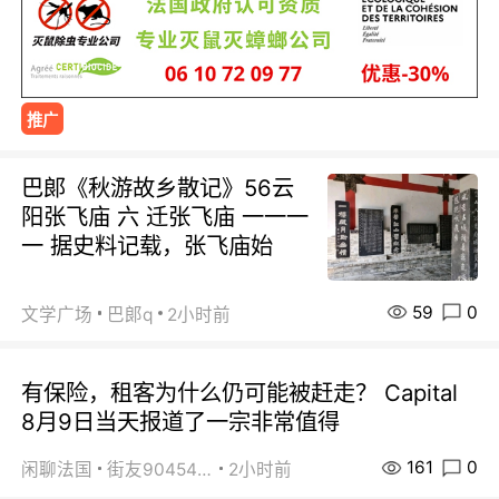
推广
巴郞《秋游故乡散记》56云
阳张飞庙 六 迁张飞庙 一一一
一 据史料记载，张飞庙始
59
0
文学广场
巴郞q
2小时前
有保险，租客为什么仍可能被赶走？ Capital
8月9日当天报道了一宗非常值得
161
0
闲聊法国
街友90454511
2小时前