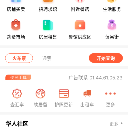
店铺买卖
招聘求职
附近餐馆
生活服务
跳蚤市场
房屋租售
餐馆供应区
贸易街
火车票
通票
开始查询
广告联系 01.44.61.05.23
查汇率
续居留
护照更新
出租车
更多
华人社区
更多