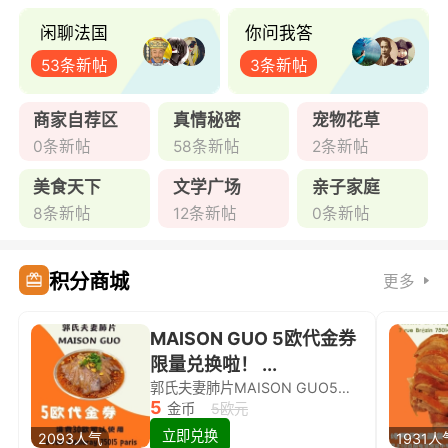
闲聊法国
你问我答
53条新帖
3条新帖
商家自荐区
真情秘密
宠物花草
0条新帖
58条新帖
2条新帖
美食天下
文学广场
亲子家庭
8条新帖
12条新帖
0条新帖
积分商城
更多
MAISON GUO 5欧代金券
限量兑换啦！ ...
郭氏夫妻肺片MAISON GUO5欧代金券限量兑换啦！
5
金币
5欧元
立即兑换
2093人气
1931人