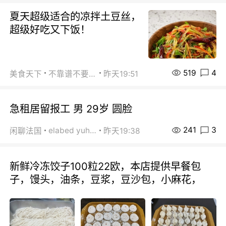
夏天超级适合的凉拌土豆丝，
超级好吃又下饭！
519
4
美食天下
不靠谱不要联系
昨天19:51
急租居留报工 男 29岁 圆脸
241
3
elabed yuhua
闲聊法国
昨天19:38
新鲜冷冻饺子100粒22欧，本店提供早餐包
子，馒头，油条，豆浆，豆沙包，小麻花，