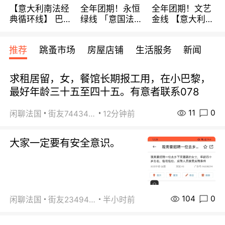
【意大利南法经
全年团期！永恒
全年团期！文艺
典循环线】 巴黎
绿线 「意国法
金线 【意大利一
上下 所有日期铁
南」巴黎上下 去
地】 循环7日游
发！ 全程四星级
意大利 南法 99
全程693欧/人起
推荐
跳蚤市场
房屋店铺
生活服务
新闻
宾馆 108欧/天起
欧/天起 ~包拼房
每周铁发！
全程756欧/位
求租居留，女，餐馆长期报工用，在小巴黎，
最好年龄三十五至四十五。有意者联系078
11
0
闲聊法国
街友74434350
12分钟前
大家一定要有安全意识。
104
0
闲聊法国
街友23494008
半小时前