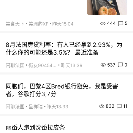
444
5
美食天下
美洲豹XF
昨天15:04
8月法国房贷利率：有人已经拿到2.93%，为
什么你的可能还是3.5%？ 最近准备
537
0
闲聊法国
街友90454511
昨天13:39
同胞们，巴黎4区Bred银行避免，我是受害
者，谷歌打分3,7分
832
11
闲聊法国
呈祥瑞
昨天13:33
丽岙人跑到沈岙拉皮条